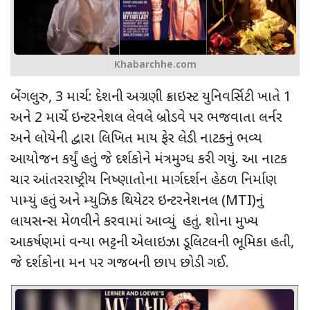
Khabarchhe.com
બેંગલુરુ, 3 માર્ચ: દેશની અગ્રણી ક્રાઇસ્ટ યુનિવર્સિટી ખાતે 1
અને 2 માર્ચે ઇન્ટરનેશલ લેવલે બ્રોડવે પર ભજવાતા લર્નર
અને લોયેની દ્વારા લિખિત માય ફેર લેડી નાટકનું ભવ્ય
આયોજન કર્યું હતું જે દર્શકોને મંત્રમુગ્ધ કરી ગયું. આ નાટક
ચાર આંતરરાષ્ટ્રીય નિષ્ણાતોના માર્ગદર્શન હેઠળ નિર્માણ
પામ્યું હતું અને મ્યુઝિક થિયેટર ઇન્ટરનેશનલ (MTI)નું
લાયસન્સ મેળવીને કરવામાં આવ્યું હતું. શોના મુખ્ય
આકર્ષણમાં વન્યા ભટ્ટની એલાઇઝા ડૂલિટલની ભૂમિકા હતી,
જે દર્શકોના મન પર ગજબની છાપ છોડી ગઈ.