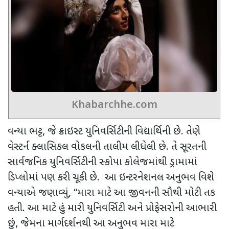
Khabarchhe.com
વન્યા ભટ્ટ, જે ક્રાઇસ્ટ યુનિવર્સિટીની વિદ્યાર્થિની છે. તેણે
વેસ્ટર્ન ક્લાસિકલ વોકલની તાલીમ લીધેલી છે. તે સૂરતની
સાર્વજનિક યુનિવર્સિટીની સ્કોપા કોલેજમાંથી ડ્રામામાં
ડિપ્લોમાં પણ કરી ચૂકી છે. આ ઇન્ટરનેશનલ અનુભવ વિશે
વન્યાએ જણાવ્યું, “મારા માટે આ જીવનની સૌથી મોટી તક
હતી. આ માટે હું મારી યુનિવર્સિટી અને પ્રોફેસરોની આભારી
છું, જેમના માર્ગદર્શનથી આ અનુભવ મારા માટે