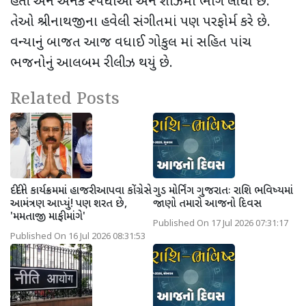
હતી અને અનેક સ્પર્ધાઓ અને શોઝમાં ભાગ લીધો છે.
તેઓ શ્રીનાથજીના હવેલી સંગીતમાં પણ પરફોર્મ કરે છે.
વન્યાનું બાજત આજ વધાઈ ગોકુલ માં સહિત પાંચ
ભજનોનું આલબમ રીલીઝ થયું છે.
Related Posts
દીદીને કાર્યક્રમમાં હાજરી આપવા કોંગ્રેસે
ગુડ મોર્નિંગ ગુજરાતઃ રાશિ ભવિષ્યમાં
આમંત્રણ આપ્યું! પણ શરત છે,
જાણો તમારો આજનો દિવસ
'મમતાજી માફી માંગે'
Published On 17 Jul 2026 07:31:17
Published On 16 Jul 2026 08:31:53