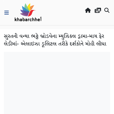
સુરતની વન્યા ભટ્ટે બ્રોડવેના મ્યુઝિકલ ડ્રામા-માય ફેર
લેડીમાં- એલાઇઝા ડૂલિટલ તરીકે દર્શકોને મોહી લીધા