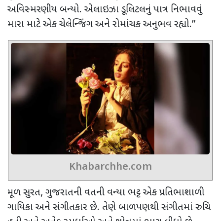
અવિસ્મરણીય બન્યો. એલાઇઝા ડૂલિટલનું પાત્ર નિભાવવું
મારા માટે એક ચેલેન્જિંગ અને રોમાંચક અનુભવ રહ્યો.”
Khabarchhe.com
મૂળ સુરત, ગુજરાતની વતની વન્યા ભટ્ટ એક પ્રતિભાશાળી
ગાયિકા અને સંગીતકાર છે. તેણે બાળપણથી સંગીતમાં રુચિ