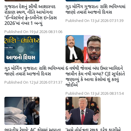
ગુજરાત દેશનું સૌથી આશાસ્પદ
ગુડ મોર્નિંગ ગુજરાતઃ રાશિ ભવિષ્યમાં
રોકાણ સ્થળ, નીતિ આયોગના
જાણો તમારો આજનો દિવસ
'ઈન્વેસ્ટમેન્ટ ફ્રેન્ડલીનેસ ઇન્ડેક્સ
Published On 13 Jul 2026 07:31:39
2026'માં નંબર 1 બન્યું
Published On 19 Jul 2026 08:31:06
ગુડ મોર્નિંગ ગુજરાતઃ રાશિ ભવિષ્યમાં
6 વર્ષથી જેલમાં બંધ ઉમર ખાલિદને
જાણો તમારો આજનો દિવસ
જામીન કેમ નથી મળ્યા? CJI સૂર્યકાંતે
જણાવ્યું કે આવા કેસોમાં શું કરવું
Published On 12 Jul 2026 07:31:37
જોઈએ
Published On 13 Jul 2026 08:31:54
ભારતીય રેલવે: AC કોચમાં અપાતા
'અમે હોર્મુઝના રક્ષક, દરેક કાર્ગોએ