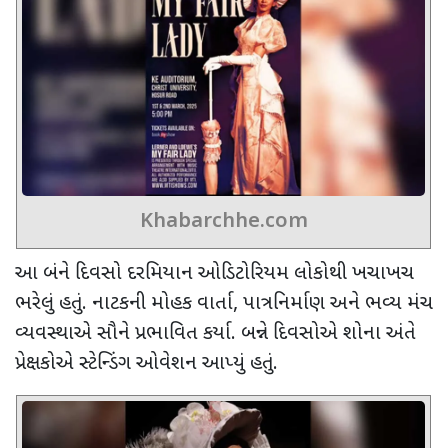
Khabarchhe.com
આ બંને દિવસો દરમિયાન ઓડિટોરિયમ લોકોથી ખચાખચ
ભરેલું હતું. નાટકની મોહક વાર્તા, પાત્રનિર્માણ અને ભવ્ય મંચ
વ્યવસ્થાએ સૌને પ્રભાવિત કર્યા. બન્ને દિવસોએ શોના અંતે
પ્રેક્ષકોએ સ્ટેન્ડિંગ ઓવેશન આપ્યું હતું.