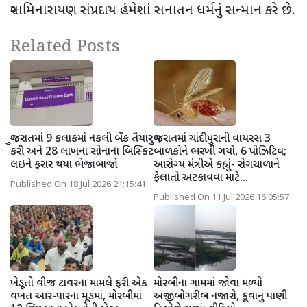
સ્વામિનારાયણ સંપ્રદાય હંમેશાં સનાતન ધર્મનું સન્માન કરે છે.
Related Posts
ગુજરાતમાં 9 કલાકમાં નકલી બેંક તૈયાર
ગુજરાતમાં ચાંદીપુરાની વાયરસ 3
કરી અને 28 લાખના સોનાના બિસ્કિટ
બાળકોને ભરખી ગયો, 6 પોઝિટિવ;
લઇને ફરાર થયા ભેજાબાજો
આરોગ્ય મંત્રીએ કહ્યું- રોગચાળાને
ફેલાતો અટકાવવા માટે...
Published On 18 Jul 2026 21:15:41
Published On 11 Jul 2026 16:05:57
ખેડૂતો વીજ ટાવરના મામલે ફરી એક
મોરબીના ગામમાં જોવા મળ્યો
વખત આર-પારના મૂડમાં, મોરબીમાં
અજીબોગરીબ નજારો, કૂવાનું પાણી