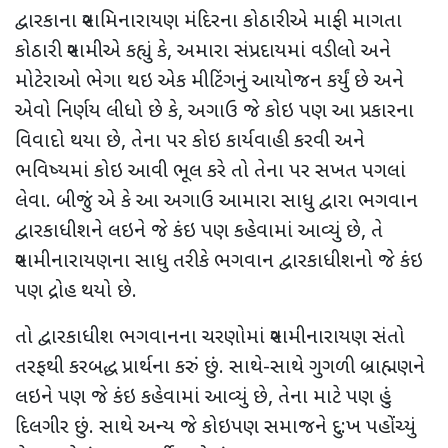
દ્વારકાના સ્વામિનારાયણ મંદિરના કોઠારીએ માફી માગતા
કોઠારી સ્વામીએ કહ્યું કે
,
અમારા સંપ્રદાયમાં વડીલો અને
મોટેરાઓ ભેગા થઇ એક મીટિંગનું આયોજન કર્યું છે અને
એવો નિર્ણય લીધો છે કે
,
અગાઉ જે કોઇ પણ આ પ્રકારના
વિવાદો થયા છે, તેના પર કોઇ કાર્યવાહી કરવી અને
ભવિષ્યમાં કોઇ આવી ભૂલ કરે તો તેના પર સખત પગલાં
લેવા. બીજું એ કે આ અગાઉ આમારા સાધુ દ્વારા ભગવાન
દ્વારકાધીશને લઇને જે કંઇ પણ કહેવામાં આવ્યું છે
,
તે
સ્વામીનારાયણના સાધુ તરીકે ભગવાન દ્વારકાધીશનો જે કંઇ
પણ દ્રોહ થયો છે.
તો દ્વારકાધીશ ભગવાનના ચરણોમાં સ્વામીનારાયણ સંતો
તરફથી કરબદ્ધ પ્રાર્થના કરું છું. સાથે-સાથે ગુગળી બ્રાહ્મણને
લઇને પણ જે કંઇ કહેવામાં આવ્યું છે
,
તેના માટે પણ હું
દિલગીર છું. સાથે અન્ય જે કોઇપણ સમાજને દુ:ખ પહોંચ્યું