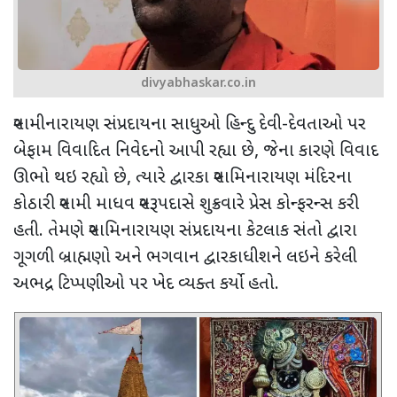
divyabhaskar.co.in
સ્વામીનારાયણ સંપ્રદાયના સાધુઓ હિન્દુ દેવી-દેવતાઓ પર
બેફામ વિવાદિત નિવેદનો આપી રહ્યા છે, જેના કારણે વિવાદ
ઊભો થઇ રહ્યો છે, ત્યારે દ્વારકા સ્વામિનારાયણ મંદિરના
કોઠારી સ્વામી માધવ સ્વરૂપદાસે શુક્રવારે પ્રેસ કોન્ફરન્સ કરી
હતી. તેમણે સ્વામિનારાયણ સંપ્રદાયના કેટલાક સંતો દ્વારા
ગૂગળી બ્રાહ્મણો અને ભગવાન દ્વારકાધીશને લઇને કરેલી
અભદ્ર ટિપ્પણીઓ પર ખેદ વ્યક્ત કર્યો હતો.