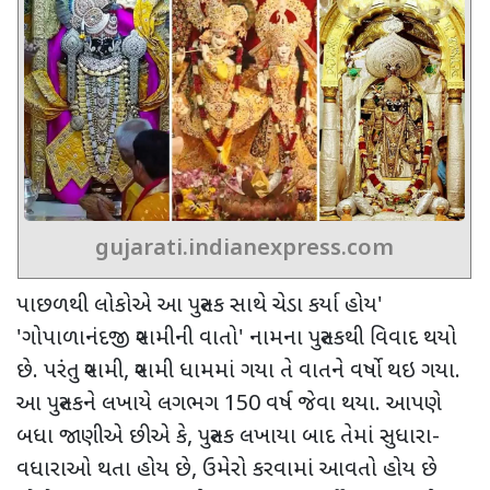
gujarati.indianexpress.com
પાછળથી લોકોએ આ પુસ્તક સાથે ચેડા કર્યા હોય
'
'
ગોપાળાનંદજી સ્વામીની વાતો
'
નામના પુસ્તકથી વિવાદ થયો
છે. પરંતુ સ્વામી, સ્વામી ધામમાં ગયા તે વાતને વર્ષો થઇ ગયા.
આ પુસ્તકને લખાયે લગભગ
150
વર્ષ જેવા થયા. આપણે
બધા જાણીએ છીએ કે
,
પુસ્તક લખાયા બાદ તેમાં સુધારા-
વધારાઓ થતા હોય છે
,
ઉમેરો કરવામાં આવતો હોય છે