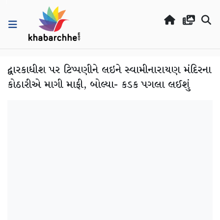
દ્વારકાધીશ પર ટિપ્પણીને લઇને સ્વામીનારાયણ મંદિરના
કોઠારીએ માગી માફી, બોલ્યા- કડક પગલા લઈશું