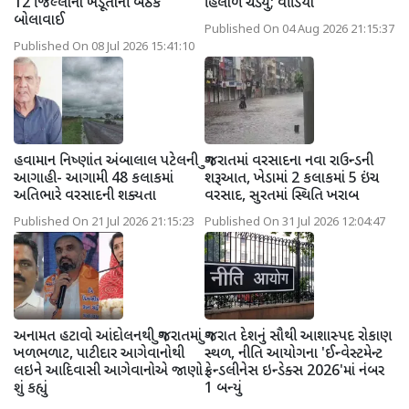
12 જિલ્લાના ખેડૂતોની બેઠક
હિલોળે ચડ્યું; વીડિયો
બોલાવાઈ
Published On 04 Aug 2026 21:15:37
Published On 08 Jul 2026 15:41:10
હવામાન નિષ્ણાંત અંબાલાલ પટેલની
ગુજરાતમાં વરસાદના નવા રાઉન્ડની
આગાહી- આગામી 48 કલાકમાં
શરૂઆત, ખેડામાં 2 કલાકમાં 5 ઇંચ
અતિભારે વરસાદની શક્યતા
વરસાદ, સુરતમાં સ્થિતિ ખરાબ
Published On 21 Jul 2026 21:15:23
Published On 31 Jul 2026 12:04:47
અનામત હટાવો આંદોલનથી ગુજરાતમાં
ગુજરાત દેશનું સૌથી આશાસ્પદ રોકાણ
ખળભળાટ, પાટીદાર આગેવાનોથી
સ્થળ, નીતિ આયોગના 'ઈન્વેસ્ટમેન્ટ
લઇને આદિવાસી આગેવાનોએ જાણો
ફ્રેન્ડલીનેસ ઇન્ડેક્સ 2026'માં નંબર
શું કહ્યું
1 બન્યું