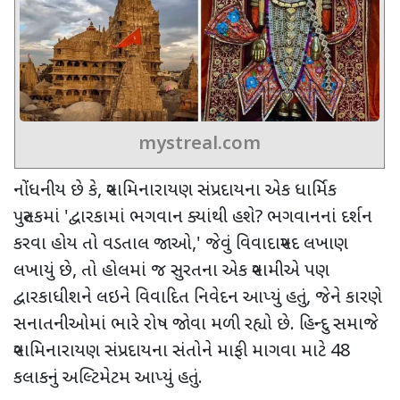
mystreal.com
નોંધનીય છે કે
,
સ્વામિનારાયણ સંપ્રદાયના એક ધાર્મિક
પુસ્તકમાં
'
દ્વારકામાં ભગવાન ક્યાંથી હશે
?
ભગવાનનાં દર્શન
કરવા હોય તો વડતાલ જાઓ
,'
જેવું વિવાદાસ્પદ લખાણ
લખાયું છે, તો હોલમાં જ સુરતના એક સ્વામીએ પણ
દ્વારકાધીશને લઇને વિવાદિત નિવેદન આપ્યું હતું, જેને કારણે
સનાતનીઓમાં ભારે રોષ જોવા મળી રહ્યો છે. હિન્દુ સમાજે
સ્વામિનારાયણ સંપ્રદાયના સંતોને માફી માગવા માટે
48
કલાકનું અલ્ટિમેટમ આપ્યું હતું.