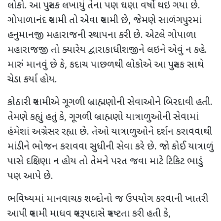
લોકો. આ પુસ્તક લખાયું તેના પણ ઘણા વર્ષો થઇ ગયા છે.
ગોપાળાનંદ સ્વામી તો એવા સ્વામી છે, જેમણે સાળંગપુરમાં
હનુમાનજી મહારાજની સ્થાપના કરી છે. એટલે ગોપાળા
મહારાજજી તો ક્યારેય દ્વારાકાધીશજીને લઇને એવું ન કહે.
મારું માનવું છે કે
,
કદાચ પાછળથી લોકોએ આ પુસ્તક સાથે
ચેડા કર્યા હોય.
કોઠારી સ્વામીએ ગૂગળી બ્રાહ્મણોની સેવાઓને બિરદાવી હતી.
તેમણે કહ્યું હતું કે
,
ગૂગળી બ્રાહ્મણો યાત્રાળુઓની સેવામાં
હંમેશાં અગ્રેસર રહ્યા છે. તેઓ યાત્રાળુઓને દર્શન કરાવવાથી
માંડીને ભોજન કરાવવા સુધીની સેવા કરે છે. જો કોઈ યાત્રાળું
પાસે દક્ષિણા ન હોય તો તેમને પરત જવા માટે ટિકિટ ભાડું
પણ આપે છે.
ભવિષ્યમાં માનવાચક શબ્દોનો જ ઉપયોગ કરવાની ખાતરી
આપી સ્વામી માધવ સ્વરૂપદાસે સ્પષ્ટતા કરી હતી કે
,