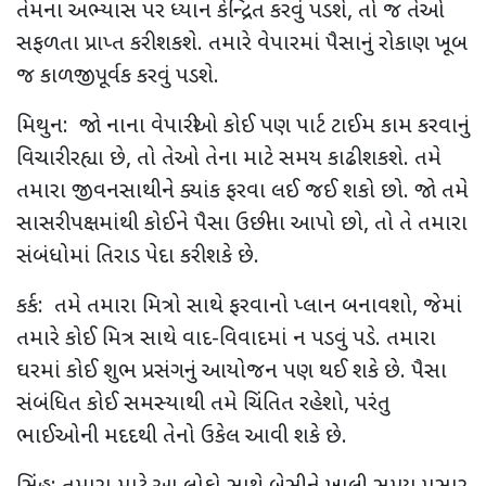
તેમના અભ્યાસ પર ધ્યાન કેન્દ્રિત કરવું પડશે, તો જ તેઓ
સફળતા પ્રાપ્ત કરી શકશે. તમારે વેપારમાં પૈસાનું રોકાણ ખૂબ
જ કાળજીપૂર્વક કરવું પડશે.
મિથુન: જો નાના વેપારીઓ કોઈ પણ પાર્ટ ટાઈમ કામ કરવાનું
વિચારી રહ્યા છે, તો તેઓ તેના માટે સમય કાઢી શકશે. તમે
તમારા જીવનસાથીને ક્યાંક ફરવા લઈ જઈ શકો છો. જો તમે
સાસરી પક્ષમાંથી કોઈને પૈસા ઉછીના આપો છો, તો તે તમારા
સંબંધોમાં તિરાડ પેદા કરી શકે છે.
કર્ક: તમે તમારા મિત્રો સાથે ફરવાનો પ્લાન બનાવશો, જેમાં
તમારે કોઈ મિત્ર સાથે વાદ-વિવાદમાં ન પડવું પડે. તમારા
ઘરમાં કોઈ શુભ પ્રસંગનું આયોજન પણ થઈ શકે છે. પૈસા
સંબંધિત કોઈ સમસ્યાથી તમે ચિંતિત રહેશો, પરંતુ
ભાઈઓની મદદથી તેનો ઉકેલ આવી શકે છે.