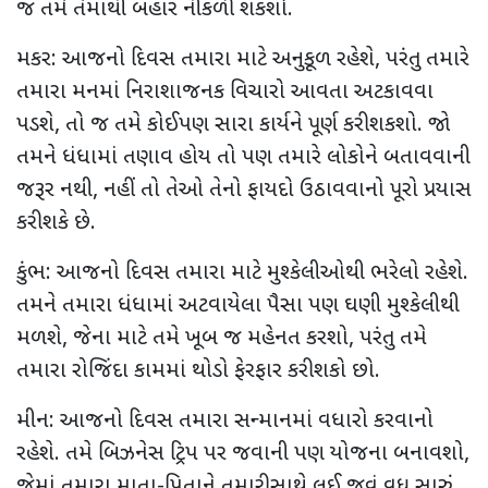
જ તમે તેમાંથી બહાર નીકળી શકશો.
મકર: આજનો દિવસ તમારા માટે અનુકૂળ રહેશે, પરંતુ તમારે
તમારા મનમાં નિરાશાજનક વિચારો આવતા અટકાવવા
પડશે, તો જ તમે કોઈપણ સારા કાર્યને પૂર્ણ કરી શકશો. જો
તમને ધંધામાં તણાવ હોય તો પણ તમારે લોકોને બતાવવાની
જરૂર નથી, નહીં તો તેઓ તેનો ફાયદો ઉઠાવવાનો પૂરો પ્રયાસ
કરી શકે છે.
કુંભ: આજનો દિવસ તમારા માટે મુશ્કેલીઓથી ભરેલો રહેશે.
તમને તમારા ધંધામાં અટવાયેલા પૈસા પણ ઘણી મુશ્કેલીથી
મળશે, જેના માટે તમે ખૂબ જ મહેનત કરશો, પરંતુ તમે
તમારા રોજિંદા કામમાં થોડો ફેરફાર કરી શકો છો.
મીન: આજનો દિવસ તમારા સન્માનમાં વધારો કરવાનો
રહેશે. તમે બિઝનેસ ટ્રિપ પર જવાની પણ યોજના બનાવશો,
જેમાં તમારા માતા-પિતાને તમારી સાથે લઈ જવું વધુ સારું