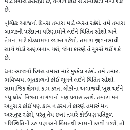
માટે પ્રયાસ કરી રહ્યા છે, તેઓને કોઈ સારી માહિતી મળી શકે
છે.
વૃશ્વિક: આજનો દિવસ તમારા માટે વ્યસ્ત રહેશે. તમે તમારા
બાળકની પરીક્ષાના પરિણામોને લઈને ચિંતિત રહેશો અને
તેમના માટે દોડધામમાં વ્યસ્ત રહેશો. તમારા જીવનસાથી
સાથે થોડો અણબનાવ થશે, જેના કારણે તે ગુસ્સે થઈ શકે
છે.
ધન: આજનો દિવસ તમારા માટે મુશ્કેલ રહેશે. તમે તમારા
ભવિષ્યમાં ભૂતકાળની કોઈ ભૂલને લઈને ચિંતિત રહેશો.
સામાજિક ક્ષેત્રમાં કામ કરતા લોકોના અવાજથી ખુશ થઈને
વધુ લોકો મિત્રતા રાખવાનો પણ પ્રયાસ કરશે. તમારા મન
અનુસાર કોઈ પણ કામ ન કરવાને કારણે તમારું મન
અસંતુષ્ટ રહેશે, પરંતુ તેમ છતાં તમારે કોઈપણ પ્રતિકૂળ
પરિસ્થિતિનો ડહાપણ અને હિંમતથી સામનો કરવો પડશે, તો