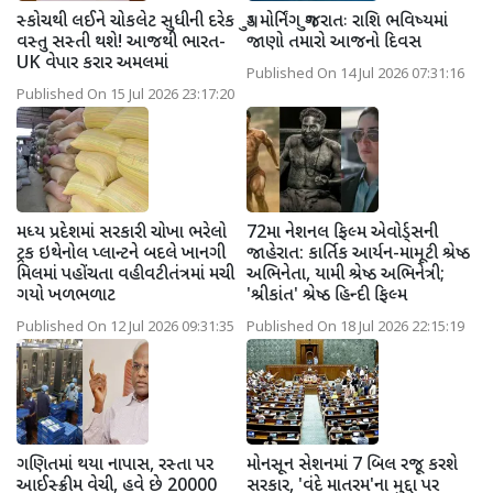
સ્કોચથી લઈને ચોકલેટ સુધીની દરેક
ગુડ મોર્નિંગ ગુજરાતઃ રાશિ ભવિષ્યમાં
વસ્તુ સસ્તી થશે! આજથી ભારત-
જાણો તમારો આજનો દિવસ
UK વેપાર કરાર અમલમાં
Published On 14 Jul 2026 07:31:16
Published On 15 Jul 2026 23:17:20
મધ્ય પ્રદેશમાં સરકારી ચોખા ભરેલો
72મા નેશનલ ફિલ્મ એવોર્ડ્સની
ટ્રક ઇથેનોલ પ્લાન્ટને બદલે ખાનગી
જાહેરાત: કાર્તિક આર્યન-મામૂટી શ્રેષ્ઠ
મિલમાં પહોંચતા વહીવટીતંત્રમાં મચી
અભિનેતા, યામી શ્રેષ્ઠ અભિનેત્રી;
ગયો ખળભળાટ
'શ્રીકાંત' શ્રેષ્ઠ હિન્દી ફિલ્મ
Published On 12 Jul 2026 09:31:35
Published On 18 Jul 2026 22:15:19
ગણિતમાં થયા નાપાસ, રસ્તા પર
મોનસૂન સેશનમાં 7 બિલ રજૂ કરશે
આઈસ્ક્રીમ વેચી, હવે છે 20000
સરકાર, 'વંદે માતરમ'ના મુદ્દા પર