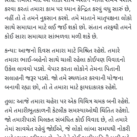
સિંહ: તમારા માટે આ લોકો સાથે બેસીને ખાલી સમય પસાર
કરવા કરતાં તમારા કામ પર ધ્યાન કેન્દ્રિત કરવું વધુ સારું છે,
નહીં તો તે તમને નુકસાન કરશે. તમે માતાને માતૃપક્ષના લોકો
સાથે સમાધાન માટે લઈ જઈ શકો છો. સંતાન તરફથી તમને
કોઈ સારા સમાચાર સાંભળવા મળી શકે છે.
કન્યા: આજનો દિવસ તમારા માટે મિશ્રિત રહેશે. તમારે
તમારા ભાઈ-બહેનો સાથે ચાલી રહેલા કોઈપણ વિવાદનો
ઉકેલ લાવવો પડશે. વેપાર કરતા લોકોને તેમના પિતાની
સલાહની જરૂર પડશે. જો તમે સ્થળાંતર કરવાની યોજના
બનાવી રહ્યા છો, તો તે તમારા માટે ફાયદાકારક રહેશે.
તુલા: આજે તમારા ચહેરા પર એક વિચિત્ર ચમક બની રહેશે.
તમે તમારી ભૂતકાળની કેટલીક સમસ્યાઓથી ચિંતિત રહેશો.
જો તમારી પાસે મિલકત સંબંધિત કોઈ વિવાદ છે, તો તમારે
તેમાં સાવચેત રહેવું જોઈએ, જે લોકો લાંબા સમયથી નોકરી