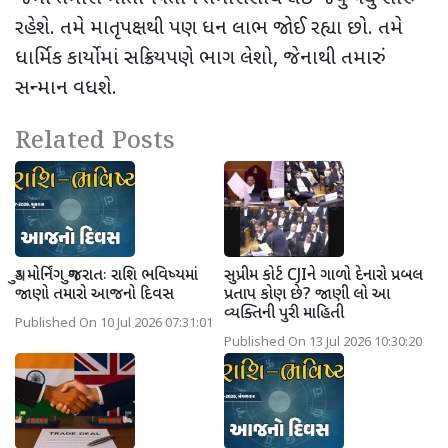
રહેશે. તમે માતૃપક્ષથી પણ ધન લાભ જોઈ રહ્યા છો. તમે
ધાર્મિક કાર્યોમાં સક્રિયપણે ભાગ લેશો, જેનાથી તમારું
સન્માન વધશે.
Related Posts
ગુડ મોર્નિંગ ગુજરાતઃ રાશિ ભવિષ્યમાં
સુપ્રીમ કોર્ટ CJIને ગાળો દેનારો પ્રબલ
જાણો તમારો આજનો દિવસ
પ્રતાપ કોણ છે? જાણી લો આ
વ્યક્તિની પુરી માહિતી
Published On 10 Jul 2026 07:31:01
Published On 13 Jul 2026 10:30:20