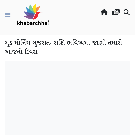
ગુડ મોર્નિંગ ગુજરાતઃ રાશિ ભવિષ્યમાં જાણો તમારો
આજનો દિવસ