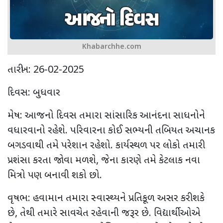
Khabarchhe.com
તારીખ: 26-02-2025
દિવસ: બુધવાર
મેષ: આજનો દિવસ તમારા સાંસારિક આનંદના સાધનોને
વધારવાનો રહેશે. પરિવારના કોઈ સભ્યની તબિયત અચાનક
બગડવાથી તમે પરેશાન રહેશો. કાર્યસ્થળ પર લોકો તમારી
પ્રશંસા કરતા જોવા મળશે, જેના કારણે તમે કેટલાક નવા
મિત્રો પણ બનાવી શકો છો.
વૃષભ: હવામાન તમારા સ્વાસ્થ્યને પ્રતિકૂળ અસર કરી શકે
છે, તેથી તમારે સાવચેત રહેવાની જરૂર છે. વિદ્યાર્થીઓએ