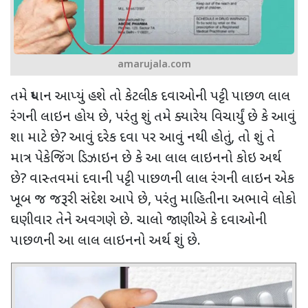
amarujala.com
તમે ધ્યાન આપ્યું હશે તો કેટલીક દવાઓની પટ્ટી પાછળ લાલ
રંગની લાઇન હોય છે
,
પરંતુ શું તમે ક્યારેય વિચાર્યું છે કે આવું
શા માટે છે
?
આવું દરેક દવા પર આવું નથી હોતું
,
તો શું તે
માત્ર પેકેજિંગ ડિઝાઇન છે કે આ લાલ લાઇનનો કોઇ અર્થ
છે
?
વાસ્તવમાં
દવાની પટ્ટી પાછળની લાલ રંગની લાઇન એક
ખૂબ જ જરૂરી સંદેશ આપે છે
,
પરંતુ માહિતીના અભાવે
લોકો
ઘણીવાર તેને અવગણે છે. ચાલો જાણીએ કે દવાઓની
પાછળની આ લાલ લાઇનનો અર્થ શું છે.