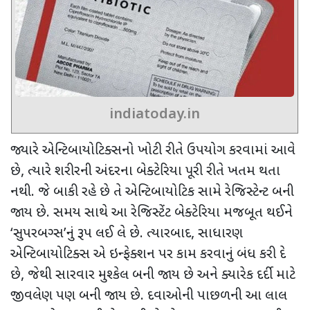
indiatoday.in
જ્યારે એન્ટિબાયોટિક્સનો ખોટી રીતે ઉપયોગ કરવામાં આવે
છે
,
ત્યારે શરીરની અંદરના બેક્ટેરિયા પૂરી રીતે ખતમ થતા
નથી. જે ​​બાકી રહે છે તે એન્ટિબાયોટિક સામે રેજિસ્ટેન્ટ બની
જાય છે. સમય સાથે
આ રેજિસ્ટેંટ બેક્ટેરિયા મજબૂત થઈને
‘
સુપરબગ્સ
’
નું રૂપ લઈ લે છે. ત્યારબાદ
,
સાધારણ
એન્ટિબાયોટિક્સ એ ઇન્ફેક્શન પર કામ કરવાનું બંધ કરી દે
છે
,
જેથી સારવાર મુશ્કેલ બની જાય છે અને ક્યારેક દર્દી માટે
જીવલેણ પણ બની જાય છે. દવાઓની પાછળની આ લાલ