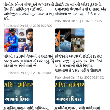
પોલીસ સોનમ વાંગચુકને જબરદસ્તી
ડૉક્ટરે 25 લાખની ઓફર ઠુકરાવી,
ઉપાડીને હોસ્પિટલ લઈ ગઈ,
ઇમાનદારી વેચવાનો કર્યો ઇનકાર, એક
અભિજીત દીપકેએ ભૂખ હડતાલ શરૂ
કોલેબના જ મળી રહ્યા છે 5 લાખ
કરી
Published On 19 Jul 2026 10:30:53
Published On 18 Jul 2026 10:27:07
પાંચમી T20Iમાં વૈભવને ન રમાડવાનું
પ્રોજેક્ટને અધવચ્ચે છોડીને ISRO
કારણ આપતા શ્રેયસ ઐય્યરે કહ્યું, 'હું
માંથી રાજીનામું આપનારા વૈજ્ઞાનિકો
એકલો જ એવો હતો જે...'
અંગે સરકારનો મોટો નિર્ણય,
રાજીનામા કે VRS નહીં સ્વીકારાય
Published On 12 Jul 2026 22:15:00
Published On 17 Jul 2026 09:31:32
ગુડ મોર્નિંગ ગુજરાતઃ રાશિ ભવિષ્યમાં
ગુડ મોર્નિંગ ગુજરાતઃ રાશિ ભવિષ્યમાં