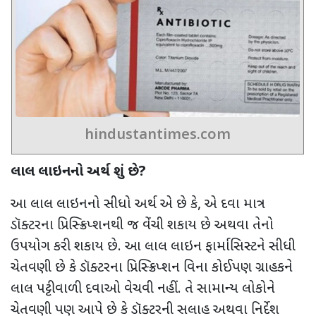
hindustantimes.com
લાલ લાઇનનો અર્થ શું છે
?
આ લાલ લાઇનનો સીધો અર્થ એ છે કે, એ દવા માત્ર
ડૉક્ટરના પ્રિસ્ક્રિપ્શનથી જ વેંચી શકાય છે અથવા તેનો
ઉપયોગ કરી શકાય છે. આ લાલ લાઇન ફાર્માસિસ્ટને સીધી
ચેતવણી છે કે ડૉક્ટરના પ્રિસ્ક્રિપ્શન વિના કોઈપણ ગ્રાહકને
લાલ પટ્ટીવાળી દવાઓ વેચવી નહીં. તે સામાન્ય લોકોને
ચેતવણી પણ આપે છે કે ડૉક્ટરની સલાહ અથવા નિર્દેશ