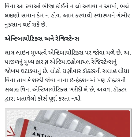
વિના આ દવાઓ બીજા કોઈને ન લો અથવા ન આપો
,
ભલે
લક્ષણો સમાન કેમ ન હોય. આમ કરવાથી સ્વાસ્થ્યને ગંભીર
નુકસાન થઈ શકે છે.
એન્ટિબાયોટિક્સ અને રેજિસ્ટેન્સ
લાલ લાઇન મુખ્યત્વે એન્ટિબાયોટિક્સ પર જોવા મળે છે. આ
પાછળનું મુખ્ય કારણ એન્ટિમાઇક્રોબાયલ રેજિસ્ટેન્સનું
જોખમ ઘટાડવાનું છે. લોકો ઘણીવાર ડૉક્ટરની સલાહ લીધા
વિના તાવ કે શરદી જેવા નાના ઇન્ફેક્શનમાં પણ ડૉક્ટરની
સલાહ
વિના એન્ટિબાયોટિક્સ ખરીદી લે છે
,
અથવા ડૉક્ટર
દ્વારા બતાવેલો કોર્સ પૂર્ણ કરતા નથી.