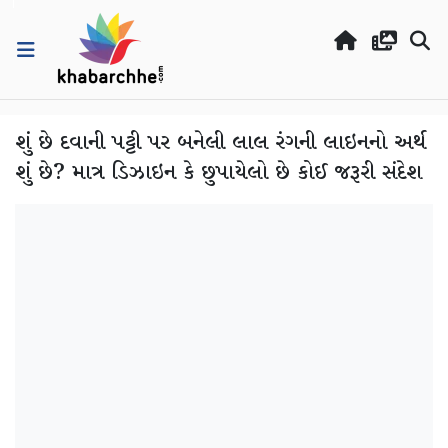
શું છે દવાની પટ્ટી પર બનેલી લાલ રંગની લાઇનનો અર્થ
શું છે? માત્ર ડિઝાઇન કે છુપાયેલો છે કોઈ જરૂરી સંદેશ