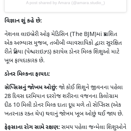
A post shared by Amara (@amara.studio_)
વિજ્ઞાન શું કહે છે:
નેશનલ લાઇબ્રેરી ઓફ મેડિસિન (
The BJM
)માં પ્રકાશિત
એક અભ્યાસ મુજબ
,
તબીબી વ્યાવસાયિકો દ્વારા સુરક્ષિત
રીતે પ્રક્રિયા (પેશ્ચરાઇઝ્ડ) કરાયેલ ડોનર મિલ્ક શિશુઓ માટે
ખૂબ ફાયદાકારક છે.
ડોનર મિલ્કના ફાયદા:
સેપ્સિસનું જોખમ ઓછું:
જો કોઈ શિશુને જીવનના પહેલા
28
દિવસ દરમિયાન દરરોજ શરીરના વજનના કિલોગ્રામ
દીઠ
10
મિલી ડોનર મિલ્ક દાતા દૂધ મળે
તો સેપ્સિસ (એક
ખતરનાક રક્ત ચેપ) થવાનું જોખમ ખૂબ ઓછું થઈ જાય છે.
ફેફસાના રોગ સામે રક્ષણ:
સમય પહેલા
જન્મેલા શિશુઓને