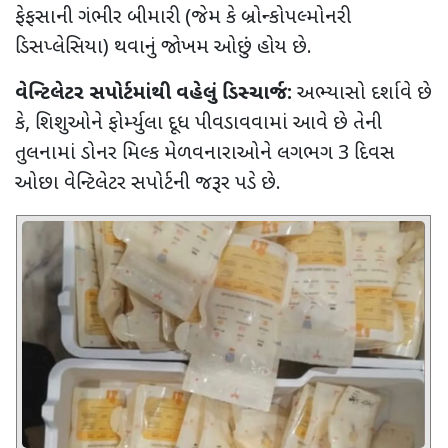
ફેફસાની ગંભીર બીમારી (જેમ કે બ્રોન્કોપલ્મોનરી
ડિસપ્લેસિયા) થવાનું જોખમ ઓછું હોય છે.
વેન્ટિલેટર સપોર્ટમાંથી વહેલું ડિસ્ચાર્જ:
અભ્યાસો દર્શાવે છે
કે
,
શિશુઓને ફોર્મ્યુલા દૂધ પીવડાવવામાં આવે છે તેની
તુલનામાં
ડોનર મિલ્ક મેળવનારાઓને લગભગ 3 દિવસ
ઓછા વેન્ટિલેટર સપોર્ટની જરૂર પડે છે.