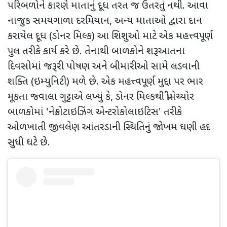
પરિબળોને કારણે માતાનું દૂધ તરત જ ઉતરતું નથી. આવા
નાજુક સમયગાળા દરમિયાન
,
અન્ય માતાઓ દ્વારા દાન
કરાયેલ દૂધ (ડોનર મિલ્ક) આ શિશુઓ માટે એક મહત્ત્વપૂર્ણ
પુલ તરીકે કાર્ય કરે છે. તેનાથી બાળકોને શરૂઆતના
દિવસોમાં જરૂરી પોષણ અને બીમારીઓ સામે લડવાની
શક્તિ (ઇમ્યુનિટી) મળે છે. એક મહત્ત્વપૂર્ણ મુદ્દા પર ભાર
મૂકતા
જ્વાલા ગુટ્ટાએ લખ્યું કે, ડોનર મિલ્કથી પ્રીમેચ્યોર
બાળકોમાં
'
નેક્રોટાઇઝિંગ એન્ટરોકોલાઇટિસ
'
તરીકે
ઓળખાતી જીવલેણ આંતરડાની સ્થિતિનું જોખમ ઘણી હદ
સુધી ઘટે છે.