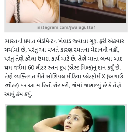
instagram.com/jwalagutta1
ભારતની પ્રખ્યાત બેડમિન્ટન ખેલાડ
જ્વાલા ગુટ્ટા
ફરી એકવાર
ચર્ચામાં છે, પરંતુ આ વખતે કારણ
રમતના મેદાનની નહીં
,
પરંતુ તેણે કરેલા ઉમદા કાર્ય માટે છે. તેણે માતા બન્યા બાદ
પ્રથમ વર્ષમાં
60
લીટર સ્તન દૂધ (બ્રેસ્ટ મિલ્ક)નું દાન કર્યું છે.
તેણે વ્યક્તિગત રીતે સોશિયલ મીડિયા પ્લેટફોર્મ
X (
અગાઉ
ટ્વીટર) પર આ માહિતી શેર કરી
,
જેમાં જણાવ્યું છે કે તેણે
આવું કેમ કર્યું.