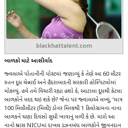
blackhattalent.com
બાળકો માટે આશીર્વાદ
જ્વલાએ પોતાનીની પોસ્ટમાં
જણાવ્યું કે તેણે આ
60
લીટર
સ્તન દૂધ ચેન્નાઈ અને હૈદરાબાદની સરકારી હોસ્પિટલોમાં
મોકલ્યું. હવે તમે વિચારી રહ્યા હશો કે, આટાલા દૂધથી કેટલા
બાળકોને મદદ થઇ શકે છે
?
જેના પર જ્વાલાએ લખ્યું
, ‘
માત્ર
100
મિલીલીટર (મિલી) ડોનર મિલ્કથી
1
કિલોગ્રામના નાના
બાળકને ઘણા દિવસો સુધી ખાવાનું મળી કે છે. મારો આ
નાનો પ્રયાસ
NICU
માં દાખલ ડઝનબંધ બાળકોને જીવનદાન