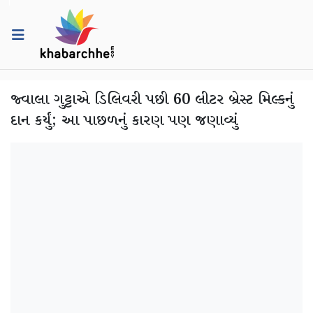
જ્વાલા ગુટ્ટાએ ડિલિવરી પછી 60 લીટર બ્રેસ્ટ મિલ્કનું
દાન કર્યું; આ પાછળનું કારણ પણ જણાવ્યું