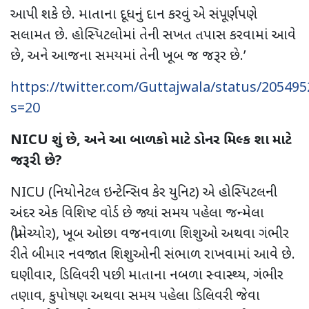
આપી શકે છે. માતાના દૂધનું દાન કરવું એ સંપૂર્ણપણે
સલામત છે. હોસ્પિટલોમાં તેની સખત તપાસ કરવામાં આવે
છે
,
અને આજના સમયમાં
તેની ખૂબ જ જરૂર છે.
’
https://twitter.com/Guttajwala/status/20549
s=20
NICU
શું છે
,
અને આ બાળકો માટે ડોનર મિલ્ક શા માટે
જરૂરી છે
?
NICU (
નિયોનેટલ ઇન્ટેન્સિવ કેર યુનિટ) એ હોસ્પિટલની
અંદર એક વિશિષ્ટ વોર્ડ છે જ્યાં સમય પહેલા જન્મેલા
(પ્રીમેચ્યોર)
,
ખૂબ ઓછા વજનવાળા શિશુઓ અથવા ગંભીર
રીતે બીમાર નવજાત શિશુઓની સંભાળ રાખવામાં આવે છે.
ઘણીવાર
,
ડિલિવરી પછી માતાના નબળા સ્વાસ્થ્ય
,
ગંભીર
તણાવ
,
કુપોષણ અથવા સમય પહેલા ડિલિવરી જેવા