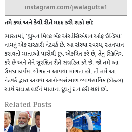
instagram.com/jwalagutta1
તમે ક્યાં અને કેવી રીતે મદદ કરી શકો છો:
ભારતમાં
, '
હ્યુમન મિલ્ક બેંક એસોસિએશન ઓફ ઈન્ડિયા
'
નામનું
એક સરકારી નેટવર્ક છે. આ સંસ્થા સ્વસ્થ
,
સ્તનપાન
કરાવતી માતાઓ પાસેથી દૂધ એકત્રિત કરે છે
,
તેનું સ્ક્રિનિંગ
કરે છે અને તેને સુરક્ષિત રીતે સંગ્રહિત કરે છે. જો તમે આ
ઉમદા કાર્યમાં યોગદાન આપવા માંગતા હો
,
તો તમે આ
નેટવર્ક દ્વારા અથવા આરોગ્યસંભાળ વ્યાવસાયિક (ડૉક્ટર)
સાથે સલાહ લઈને માતાના દૂધનું દાન કરી શકો છો.
Related Posts