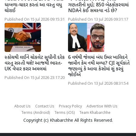
ધાબળા-ચાદર કરતાં આ વસ્તુ વધુ
ગણતરીનો મુદ્દો; 850 બેઠકોકરવામાં
ચોરાઈ
NDAને કંઈ સમસ્યા નડે છે?
Published On 15 Jul 2026 09:15:31
Published On 13 Jul 2026 09:31:17
સ્કોચથી લઈને ચોકલેટ સુધીની દરેક
6 વર્ષથી જેલમાં બંધ ઉમર ખાલિદને
વસ્તુ સસ્તી થશે! આજથી ભારત-
જામીન કેમ નથી મળ્યા? CJI સૂર્યકાંતે
UK વેપાર કરાર અમલમાં
જણાવ્યું કે આવા કેસોમાં શું કરવું
જોઈએ
Published On 15 Jul 2026 23:17:20
Published On 13 Jul 2026 08:31:54
About Us
Contact Us
Privacy Policy
Advertise With Us
Terms (Android)
Terms (iOS)
Team Khabarchhe
Copyright (c)
Khabarchhe
All Rights Reserved.