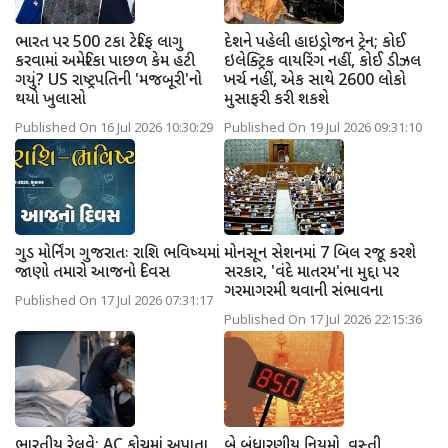
ભારત પર 500 ટકા ટેરિફ લાગુ
દેશને પહેલી હાઇડ્રોજન ટ્રેન; કોઈ
કરવામાં અમેરિકા પાછળ કેમ હટી
ઇલેક્ટ્રિક વાયરિંગ નહીં, કોઈ ડીઝલ
ગયું? US રાષ્ટ્રપતિની 'મજબૂરી'નો
ખર્ચ નહીં, એક સાથે 2600 લોકો
થયો ખુલાસો
મુસાફરી કરી શકશે
Published On 16 Jul 2026 10:30:29
Published On 19 Jul 2026 09:31:10
ગુડ મોર્નિંગ ગુજરાતઃ રાશિ ભવિષ્યમાં
મોનસૂન સેશનમાં 7 બિલ રજૂ કરશે
જાણો તમારો આજનો દિવસ
સરકાર, 'વંદે માતરમ'ના મુદ્દા પર
ગરમાગરમી થવાની સંભાવના
Published On 17 Jul 2026 07:31:17
Published On 17 Jul 2026 22:15:36
ભારતીય રેલવે: AC કોચમાં અપાતા
બે બંધારણીય નિયમો, વસ્તી