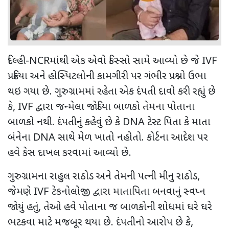
દિલ્હી-
NCR
માંથી એક એવો કિસ્સો સામે આવ્યો છે જે
IVF
પ્રક્રિયા અને હોસ્પિટલોની કામગીરી પર ગંભીર પ્રશ્નો ઉભા
થઇ ગયા છે. ગુરુગ્રામમાં રહેતા એક દંપતી દાવો કરી રહ્યું છે
કે
, IVF
દ્વારા જન્મેલા જોડિયા બાળકો તેમના પોતાના
બાળકો નથી. દંપતીનું કહેવું છે કે
DNA
ટેસ્ટ પિતા કે માતા
બંનેના
DNA
સાથે મેળ ખાતો નહોતો. કોર્ટના આદેશ પર
હવે કેસ દાખલ કરવામાં આવ્યો છે.
ગુરુગ્રામના રાહુલ રાઠોડ અને તેમની પત્ની મીનુ રાઠોડ
,
જેમણે
IVF
ટેકનોલોજી દ્વારા માતાપિતા બનવાનું સ્વપ્ન
જોયું હતું
,
તેઓ હવે પોતાના જ બાળકોની શોધમાં ઘરે ઘરે
ભટકવા માટે મજબૂર થયા છે. દંપતીનો આરોપ છે કે
,