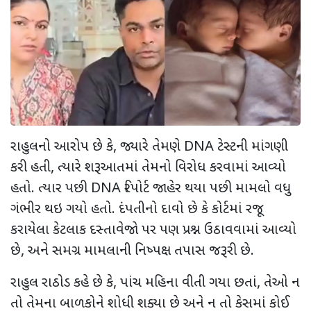
રાહુલનો આરોપ છે કે
,
જ્યારે તેમણે
DNA
ટેસ્ટની માંગણી
કરી હતી
,
ત્યારે શરૂઆતમાં તેમનો વિરોધ કરવામાં આવ્યો
હતો. ત્યાર પછી
DNA
રિપોર્ટ જાહેર થયા પછી મામલો વધુ
ગંભીર થઇ ગયો હતો. દંપતીનો દાવો છે કે કોર્ટમાં રજૂ
કરાયેલા કેટલાક દસ્તાવેજો પર પણ પ્રશ્ન ઉઠાવવામાં આવ્યો
છે
,
અને સમગ્ર મામલાની નિષ્પક્ષ તપાસ જરૂરી છે.
રાહુલ રાઠોડ કહે છે કે
,
પાંચ મહિના વીતી ગયા છતાં
,
તેઓ ન
તો તેમના બાળકોને શોધી શક્યા છે અને ન તો કેસમાં કોઈ