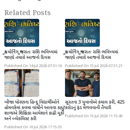
Related Posts
ગુડ મોર્નિંગ ગુજરાતઃ રાશિ ભવિષ્યમાં
ગુડ મોર્નિંગ ગુજરાતઃ રાશિ ભવિષ્યમાં
જાણો તમારો આજનો દિવસ
જાણો તમારો આજનો દિવસ
Published On 14 Jul 2026 07:31:16
Published On 15 Jul 2026 07:31:21
બીજા ધોરણના હિન્દુ વિદ્યાર્થીઓને
સુરતના 3 યુવાનોએ કમાલ કરી, 425
હોમવર્કમાં કલમા વાંચીને આવવા કહ્યું!
કરોડનું ફંડ મેળવવાની તૈયારી
શાળાએ શિક્ષિકા આયેશાને કાઢી મૂકી
Published On 15 Jul 2026 11:15:40
અને બ્લેકલિસ્ટ કરી
Published On 16 Jul 2026 17:15:35