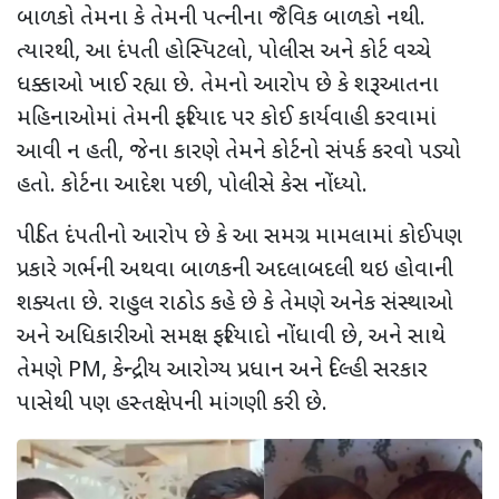
બાળકો તેમના કે તેમની પત્નીના જૈવિક બાળકો નથી.
ત્યારથી
,
આ દંપતી હોસ્પિટલો
,
પોલીસ અને કોર્ટ વચ્ચે
ધક્કાઓ ખાઈ રહ્યા છે. તેમનો આરોપ છે કે શરૂઆતના
મહિનાઓમાં તેમની ફરિયાદ પર કોઈ કાર્યવાહી કરવામાં
આવી ન હતી
,
જેના કારણે તેમને કોર્ટનો સંપર્ક કરવો પડ્યો
હતો. કોર્ટના આદેશ પછી
,
પોલીસે કેસ નોંધ્યો.
પીડિત દંપતીનો આરોપ છે કે આ સમગ્ર મામલામાં કોઈપણ
પ્રકારે ગર્ભની અથવા બાળકની અદલાબદલી થઇ હોવાની
શક્યતા છે. રાહુલ રાઠોડ કહે છે કે તેમણે અનેક સંસ્થાઓ
અને અધિકારીઓ સમક્ષ ફરિયાદો નોંધાવી છે
,
અને સાથે
તેમણે
PM,
કેન્દ્રીય આરોગ્ય પ્રધાન અને દિલ્હી સરકાર
પાસેથી પણ હસ્તક્ષેપની માંગણી કરી છે.