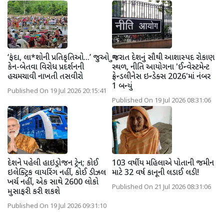
‘ફંદા, લા*શોની પ્રતિકૃતિઓ...’ જુઓ
ગુજરાત દેશનું સૌથી આશાસ્પદ રોકાણ
કેન-બેતવા વિરોધ પ્રદર્શનની
સ્થળ, નીતિ આયોગના 'ઈન્વેસ્ટમેન્ટ
હચમચાવી નાખતી તસવીરો
ફ્રેન્ડલીનેસ ઇન્ડેક્સ 2026'માં નંબર
1 બન્યું
Published On 19 Jul 2026 20:15:41
Published On 19 Jul 2026 08:31:06
દેશને પહેલી હાઇડ્રોજન ટ્રેન; કોઈ
103 વર્ષીય મહિલાએ પોતાની જમીન
ઇલેક્ટ્રિક વાયરિંગ નહીં, કોઈ ડીઝલ
માટે 32 વર્ષ કાનૂની લડાઈ લડી!
ખર્ચ નહીં, એક સાથે 2600 લોકો
Published On 21 Jul 2026 08:31:06
મુસાફરી કરી શકશે
Published On 19 Jul 2026 09:31:10