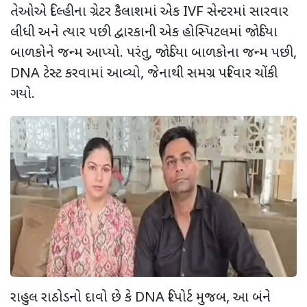
તેઓએ દિલ્હીના ગ્રેટર કૈલાશમાં એક
IVF
સેન્ટરમાં સારવાર
લીધી અને ત્યાર પછી દ્વારકાની એક હોસ્પિટલમાં જોડિયા
બાળકોને જન્મ આપ્યો. પરંતુ
,
જોડિયા બાળકોના જન્મ પછી
,
DNA
ટેસ્ટ કરવામાં આવ્યો
,
જેનાથી સમગ્ર પરિવાર ચોંકી
ગયો.
રાહુલ રાઠોડનો દાવો છે કે
DNA
રિપોર્ટ મુજબ
,
આ બંને