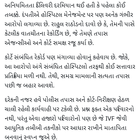
અનિયમિતતા ડિલિવરી દરમિયાન થઈ હતી કે પહેલા કોઈ
તબક્કે. દંપતીએ હોસ્પિટલ મેનેજમેન્ટ પર પણ અનેક ગંભીર
આરોપો લગાવ્યા છે. રાહુલ રાઠોડનો દાવો છે કે
,
તેમની પાસે
કેટલીક વાતચીતના રેકોર્ડિંગ છે
,
જે તેમણે તપાસ
એજન્સીઓ અને કોર્ટ સમક્ષ રજૂ કર્યા છે.
કોર્ટે સંબંધિત રેકોર્ડ પણ મંગાવ્યા હોવાનું કહેવાય છે. જોકે
,
આ આરોપો અંગે સંબંધિત હોસ્પિટલો તરફથી કોઈ સત્તાવાર
પ્રતિક્રિયા મળી નથી. તેથી
,
સમગ્ર મામલાની સત્યતા તપાસ
પછી જ બહાર આવશે.
દરેકની
નજર હવે પોલીસ તપાસ અને કોર્ટ-નિરીક્ષણ હેઠળ
ચાલી રહેલી કાર્યવાહી પર ટકેલી છે. પ્રશ્ન ફક્ત એક પરિવારનો
નથી
,
પરંતુ એવા હજારો પરિવારોનો પણ છે જે
IVF
જેવી
આધુનિક તબીબી તકનીકો પર આધાર રાખીને માતાપિતા
બનવાનું સ્વપ્ન જુએ છે.