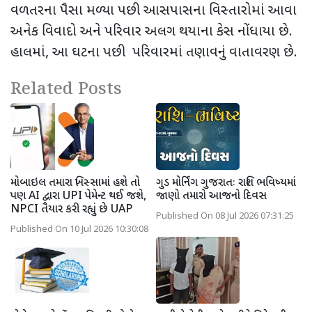
વળતરના પૈસા મળ્યા પછી આસપાસના વિસ્તારોમાં આવા
અનેક વિવાદો અને પરિવાર અલગ થયાના કેસ નોંધાયા છે.
હાલમાં
,
આ ઘટના પછી પરિવારમાં તણાવનું વાતાવરણ છે.
Related Posts
મોબાઇલ તમારા ખિસ્સામાં હશે તો
ગુડ મોર્નિંગ ગુજરાતઃ રાશિ ભવિષ્યમાં
પણ AI દ્વારા UPI પેમેન્ટ થઈ જશે,
જાણો તમારો આજનો દિવસ
NPCI તૈયાર કરી રહ્યું છે UAP
Published On 08 Jul 2026 07:31:25
Published On 10 Jul 2026 10:30:08