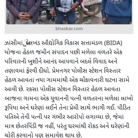
bhaskar.com
ઝાંસીમાં
,
બુંદેલખંડ ઔદ્યોગિક વિકાસ સત્તામંડળ (
BIDA)
યોજના હેઠળ જમીન સંપાદન પછી મળેલા વળતરે એક
પરિવારની ખુશીને આનંદ આપવાને બદલે વિવાદ અને
તણાવમાં ફેરવી દીધો. પ્રેમનગર પોલીસ સ્ટેશન વિસ્તાર
હેઠળ આવતા નયા ગામમાંથી એક ચોંકાવનારી ઘટના સામે
આવી છે. રકસા પોલીસ સ્ટેશન વિસ્તાર હેઠળ આવતા
બાજના ગામના એક યુવાનની પત્ની વળતરના મળેલા લાખો
રૂપિયા અને ઘરેણાં લઈને તેના પ્રેમી સાથે ભાગી ગઈ. પીડિત
પતિએ તેની પત્ની પર ગંભીર આરોપો લગાવ્યા છે
,
જેમાં
માત્ર છેતરપિંડી જ નહીં
,
પરંતુ ઘરમાંથી રોકડ અને ઘરેણાંની
ચોરી કરવાનો પણ સમાવેશ થાય છે.