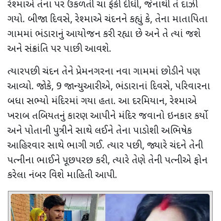
રેશ્માએ તેના પર ઉકળતી ચા ફેંકી દીધી
,
જેનાથી તે દાઝી
ગયો. બીજા દિવસે
,
રેશ્માએ ચંદનને કહ્યું કે
,
તેના માતાપિતા
ગામમાં ભંડારાનું આયોજન કરી રહ્યા છે અને તે ત્યાં જશે
અને સંક્રાંતિ પર પાછી આવશે.
ત્યારપછી ચંદન તેને પ્રેમનગરના નવા ગામમાં છોડીને પણ
આવ્યો. જોકે
, 9
જાન્યુઆરીએ
,
ભંડારાનાં દિવસે
,
પરિવારના
બધા સભ્યો મંદિરમાં ગયા હતા. આ દરમિયાન
,
રેશ્માએ
ખરાબ તબિયતનું કારણ આપીને મંદિર જવાનો ઇનકાર કર્યો
અને પોતાની પુત્રીને સાથે લઈને તેના પાડોશી અભિષેક
આહિરવાર સાથે ભાગી ગઈ. ત્યાર પછી
,
જ્યારે ચંદને તેની
પત્નીના ભાઈને પૂછપરછ કરી
,
ત્યારે તેણે તેની પત્નીએ ફોન
કરેલા નંબર વિશે માહિતી આપી.