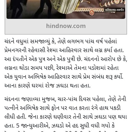
hindnow.com
ચંદને વધુમાં સમજાવ્યું કે
,
તેણે લગભગ પાંચ વર્ષ પહેલાં
પ્રેમનગરની રહેવાસી રેશ્મા આહિરવાર સાથે લગ્ન કર્યા હતા.
આ દંપતીને એક પુત્ર અને એક પુત્રી છે. ચંદનનો આરોપ છે કે
,
લગ્નના થોડા સમય પછી
,
રેશ્માએ તેમના પડોશમાં રહેતા
એક યુવાન અભિષેક આહિરવાર સાથે પ્રેમ સંબંધ શરૂ કર્યો.
આના કારણે ઘરમાં રોજ ઝઘડા થતા હતા.
ચંદનના જણાવ્યા મુજબ
,
ચાર-પાંચ દિવસ પહેલા
,
તેણે તેની
પત્નીને અભિષેક સાથે ફોન પર વાત કરતા રંગે હાથ પકડી
લીધી હતી. જેના કારણે ઘણીવાર તેની સાથે ઝઘડા પણ થયા
હતા.
5
જાન્યુઆરીએ
,
ઝઘડો એ હદ સુધી વધી ગયો કે