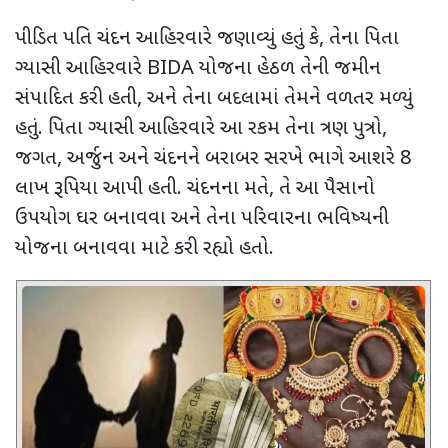
પીડિત પતિ ચંદન આહિરવારે જણાવ્યું હતું કે
,
તેના પિતા
ગ્યાસી આહિરવારે
BIDA
યોજના હેઠળ તેની જમીન
સંપાદિત કરી હતી
,
અને તેના બદલામાં તેમને વળતર મળ્યું
હતું. પિતા ગ્યાસી આહિરવારે આ રકમ તેના ત્રણ પુત્રો
,
જગત
,
અર્જુન અને ચંદનને બરાબર સરખે ભાગે આશરે
8
લાખ રૂપિયા આપી હતી. ચંદનના મતે
,
તે આ પૈસાનો
ઉપયોગ ઘર બનાવવા અને તેના પરિવારના ભવિષ્યની
યોજના બનાવવા માટે કરી રહ્યો હતો.