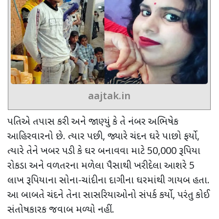
aajtak.in
પતિએ તપાસ કરી અને જાણ્યું કે તે નંબર અભિષેક
આહિરવારનો છે. ત્યાર પછી
,
જ્યારે ચંદન ઘરે પાછો ફર્યો
,
ત્યારે તેને ખબર પડી કે ઘર બનાવવા માટે
50,000
રૂપિયા
રોકડા અને વળતરના મળેલા પૈસાથી ખરીદેલા આશરે
5
લાખ રૂપિયાના સોના-ચાંદીના દાગીના ઘરમાંથી ગાયબ હતા.
આ બાબતે ચંદને તેના સાસરિયાઓનો સંપર્ક કર્યો
,
પરંતુ કોઈ
સંતોષકારક જવાબ મળ્યો નહીં.