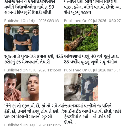
કોલેજ અને બેંક અધિકારીઓએ
પત્નીએ પ્રેમી સાથે મળીને વિદેશથી
મળીને વિદ્યાર્થીઓના નામે રૂ. 99
પાછા ફરેલા પતિને પતાવી દીધો; આ
લાખની શિષ્યવૃત્તિ ઉપાડી લીધી
રીતે ખૂલ્યું રહસ્ય
Published On 14 Jul 2026 08:31:31
Published On 09 Jul 2026 10:30:27
સુરતના 3 યુવાનોએ કમાલ કરી, 425
આંગણામાં પડ્યું 40 વર્ષ જૂનું ઝાડ,
કરોડનું ફંડ મેળવવાની તૈયારી
85 વર્ષીય વૃદ્ધનું ખૂલી ગયું નસીબ
Published On 15 Jul 2026 11:15:40
Published On 08 Jul 2026 08:15:51
'તેને કાં તો દફનાવી દો, કાં તો ગમે ત્યાં
જામનગરમાં પત્નીએ જ પતિને
ફેંકી દો, તમારે જે કરવું હોય તે કરો...';
સાઈનાઈડ આપી પતાવી દીધો, પછી
પ્રભાસ મંડલની માતાનો ગુસ્સો
ફેક્ટરીમાં દાટ્યો... બે વર્ષ પછી
દીયરે...
Published On 09 Jul 2026 08:31:25