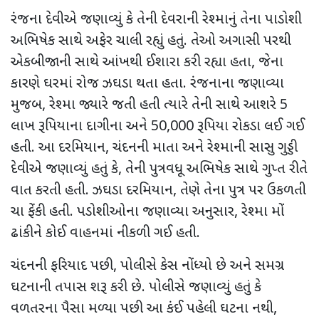
રંજના દેવીએ જણાવ્યું કે તેની દેવરાની રેશ્માનું તેના પાડોશી
અભિષેક સાથે અફેર ચાલી રહ્યું હતું. તેઓ અગાસી પરથી
એકબીજાની સાથે આંખથી ઈશારા કરી રહ્યા હતા
,
જેના
કારણે ઘરમાં રોજ ઝઘડા થતા હતા. રંજનાના જણાવ્યા
મુજબ
,
રેશ્મા જ્યારે જતી હતી ત્યારે તેની સાથે આશરે
5
લાખ રૂપિયાના દાગીના અને
50,000
રૂપિયા રોકડા લઈ ગઈ
હતી. આ દરમિયાન
,
ચંદનની માતા અને રેશ્માની સાસુ ગુડ્ડી
દેવીએ જણાવ્યું હતું કે
,
તેની પુત્રવધૂ અભિષેક સાથે ગુપ્ત રીતે
વાત કરતી હતી. ઝઘડા દરમિયાન
,
તેણે તેના પુત્ર પર ઉકળતી
ચા ફેંકી હતી. પડોશીઓના જણાવ્યા અનુસાર
,
રેશ્મા મોં
ઢાંકીને કોઈ વાહનમાં નીકળી ગઈ હતી.
ચંદનની ફરિયાદ પછી
,
પોલીસે કેસ નોંધ્યો છે અને સમગ્ર
ઘટનાની તપાસ શરૂ કરી છે. પોલીસે જણાવ્યું હતું કે
વળતરના પૈસા મળ્યા પછી આ કંઈ પહેલી ઘટના નથી
,