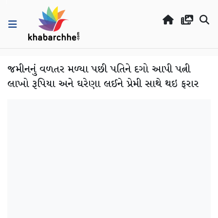
જમીનનું વળતર મળ્યા પછી પતિને દગો આપી પત્ની
લાખો રૂપિયા અને ઘરેણા લઈને પ્રેમી સાથે થઇ ફરાર