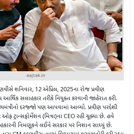
aajtak.in
 ફડણવીસે શનિવાર
, 12
એપ્રિલ
, 2025
ના રોજ પ્રવીણ
્ય આર્થિક સલાહકાર તરીકે નિયુક્ત કરવાની જાહેરાત કરી.
જ્યમંત્રીનો દરજ્જો પણ આપવામાં આવ્યો. પ્રવીણ પરદેશી
ૂટ ઓફ ટ્રાન્સફોર્મેશન (મિત્રા)ના
CEO
રહી ચૂક્યા છે. હવે
લાહકારની નિમણૂકને લઈને સરકાર પર નિશાન સાધ્યું છે.