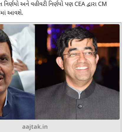
નિર્ણયો અને વહીવટી નિર્ણયો પણ
CEA
દ્વારા
CM
રમાં આવશે.
aajtak.in