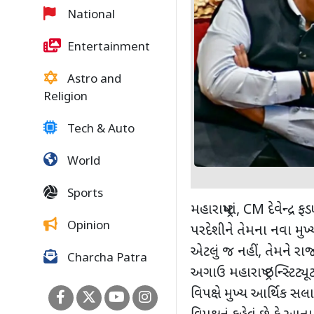
National
Entertainment
Astro and
Religion
Tech & Auto
World
Sports
મહારાષ્ટ્રમાં
, CM
દેવેન્દ્ર
Opinion
પરદેશીને તેમના નવા મુખ
એટલું જ નહીં
,
તેમને રા
Charcha Patra
અગાઉ મહારાષ્ટ્ર ઇન્સ્ટિટ્ય
વિપક્ષે મુખ્ય આર્થિક સ