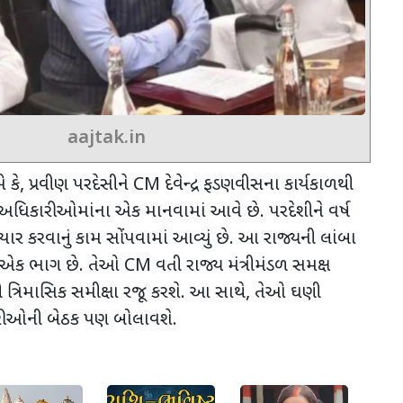
aajtak.in
 કે
,
પ્રવીણ પરદેસીને
CM
દેવેન્દ્ર ફડણવીસના કાર્યકાળથી
 અધિકારીઓમાંના એક માનવામાં આવે છે. પરદેશીને વર્ષ
ાર કરવાનું કામ સોંપવામાં આવ્યું છે. આ રાજ્યની લાંબા
ો એક ભાગ છે. તેઓ
CM
વતી રાજ્ય મંત્રીમંડળ સમક્ષ
ી ત્રિમાસિક સમીક્ષા રજૂ કરશે. આ સાથે
,
તેઓ ઘણી
ીઓની બેઠક પણ બોલાવશે.