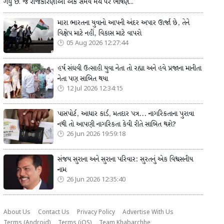
ગયું છે. જે રાજકારણીઓ એક સમયે મંચ પર ભાષણ...
મારા ભારતના યુવાનો આપની અંદર અપાર ઊર્જા છે, તેને
વિક્ષેપ માટે નહીં, વિકાસ માટે વાપરો
05 Aug 2026 12:27:44
હર્ષ સંઘવી ઉત્સાહી યુવા નેતા તો રહ્યા અને હવે પ્રજાના માનીતા
નેતા પણ સાબિત થયા
12 Jul 2026 12:34:15
પાસપોર્ટ, આધાર કાર્ડ, મતદાર પત્ર... નાગરિકતાના પુરાવા
નથી તો આપણી નાગરિકતા કેવી રીતે સાબિત થશે?
26 Jun 2026 19:59:18
સંજય સુરાના અને સુરાના પરિવાર: સુરતનું એક વિશ્વસનીય
નામ
26 Jun 2026 12:35:40
About Us
Contact Us
Privacy Policy
Advertise With Us
Terms (Android)
Terms (iOS)
Team Khabarchhe