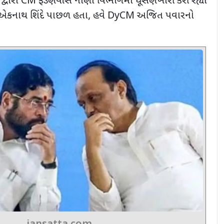
 દ્વારા
CM
ફડણવીસ નાણાં વિભાગમાં ઘૂસણખોરી કરી રહ્યા
એકનાથ શિંદે પાછળ હતા
,
હવે
DyCM
અજિત પવારનો