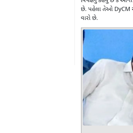
વિપક્ષનું કહેવું છે કે આના
છે. પહેલા તેઓ
DyCM
વારો છે.