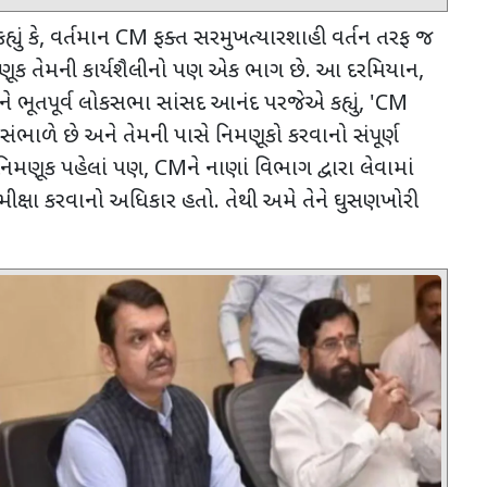
યું કે
,
વર્તમાન
CM
ફક્ત સરમુખત્યારશાહી વર્તન તરફ જ
ૂક તેમની કાર્યશૈલીનો પણ એક ભાગ છે. આ દરમિયાન
,
 અને ભૂતપૂર્વ લોકસભા સાંસદ આનંદ પરજેએ કહ્યું
, 'CM
ંભાળે છે અને તેમની પાસે નિમણૂકો કરવાનો સંપૂર્ણ
િમણૂક પહેલાં પણ
, CM
ને નાણાં વિભાગ દ્વારા લેવામાં
મીક્ષા કરવાનો અધિકાર હતો. તેથી અમે તેને ઘુસણખોરી