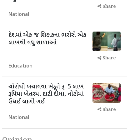
Share
National
દેશમાં એક જ શિક્ષકના ભરોસે એક
લાખથી વધુ શાળાઓ
Share
Education
ચોરોથી બચાવવા ખેડૂતે રૂ. 5 લાખ
રૂપિયા ખેતરમાં દાટી દીધા, નોટોમાં
ઉધઈ લાગી ગઈ
Share
National