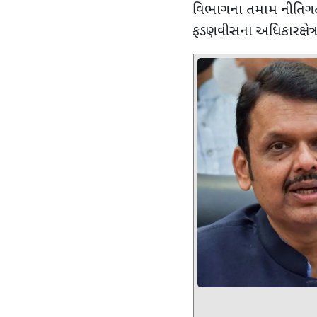
વિભાગના તમામ નીતિગત 
ફડણવીસના અધિકારક્ષેત્