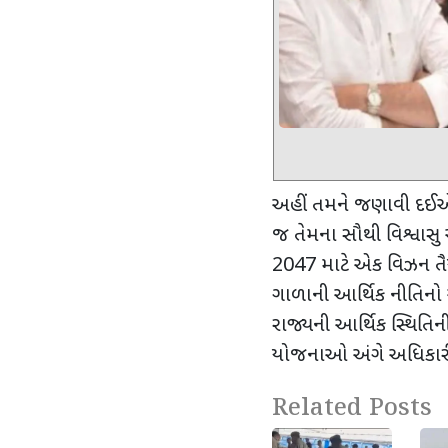
અહીં તમને જણાવી દઈએ
જ તેમના સૌથી વિશ્વાસુ
2047
માટે એક વિઝન તૈય
ગાળાની આર્થિક નીતિન
રાજ્યની આર્થિક સ્થિતિન
યોજનાઓ અંગે અધિકાર
Related Posts