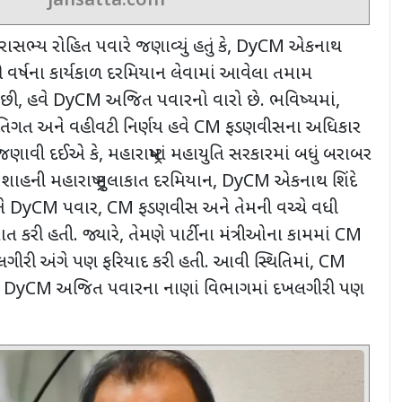
jansatta.com
સભ્ય રોહિત પવારે જણાવ્યું હતું કે
, DyCM
એકનાથ
 વર્ષના કાર્યકાળ દરમિયાન લેવામાં આવેલા તમામ
પછી
,
હવે
DyCM
અજિત પવારનો વારો છે. ભવિષ્યમાં
,
તિગત અને વહીવટી નિર્ણય હવે
CM
ફડણવીસના અધિકાર
ે જણાવી દઈએ કે
,
મહારાષ્ટ્રમાં મહાયુતિ સરકારમાં બધું બરાબર
ાહની મહારાષ્ટ્ર મુલાકાત દરમિયાન
, DyCM
એકનાથ શિંદે
ને
DyCM
પવાર
, CM
ફડણવીસ અને તેમની વચ્ચે વધી
 કરી હતી. જ્યારે
,
તેમણે પાર્ટીના મંત્રીઓના કામમાં
CM
ખલગીરી અંગે પણ ફરિયાદ કરી હતી. આવી સ્થિતિમાં
, CM
ે
DyCM
અજિત પવારના નાણાં વિભાગમાં દખલગીરી પણ