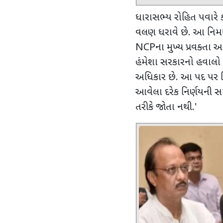
ધારાસભ્ય રોહિત પવારે કહ્
વલણ ધરાવે છે. આ નિમણ
NCP
ના મુખ્ય પ્રવક્તા
હંમેશા સરકારનો હવાલો સ
અધિકાર છે. આ પદ પર ન
આવેલા દરેક નિર્ણયની સ
તરીકે જોતા નથી.
'