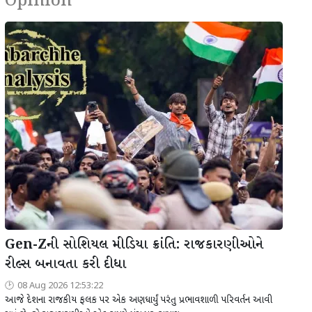
Opinion
Gen-Zની સોશિયલ મીડિયા ક્રાંતિ: રાજકારણીઓને
રીલ્સ બનાવતા કરી દીધા
08 Aug 2026 12:53:22
આજે દેશના રાજકીય ફલક પર એક અણધાર્યું પરંતુ પ્રભાવશાળી પરિવર્તન આવી