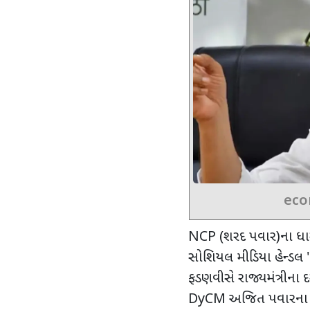
eco
NCP (
શરદ પવાર)ના ધાર
સોશિયલ મીડિયા હેન્ડલ
ફડણવીસે રાજ્યમંત્રીના 
DyCM
અજિત પવારના ન