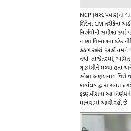
NCP (
શરદ પવાર)ના ધારા
શિંદેના
CM
તરીકેના અઢી
નિર્ણયોની સમીક્ષા કર્યા 
નાણાં વિભાગના દરેક ની
હેઠળ રહેશે. અહીં તમન
નથી. તાજેતરમાં
,
અમિત શ
ગૃહમંત્રીને મળ્યા હતા અ
રહેલા અણબનાવ વિશે વાત
કાર્યાલય દ્વારા સતત દ
ફડણવીસના આ નિર્ણયન
માનવામાં આવી રહી છે.