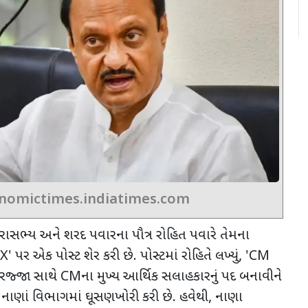
nomictimes.indiatimes.com
ાસભ્ય અને શરદ પવારના પૌત્ર રોહિત પવારે તેમના
'X'
પર એક પોસ્ટ શેર કરી છે. પોસ્ટમાં રોહિતે લખ્યું
, 'CM
દરજ્જા સાથે
CM
ના મુખ્ય આર્થિક સલાહકારનું પદ બનાવીને
ાણાં વિભાગમાં ઘૂસણખોરી કરી છે. હવેથી
,
નાણા