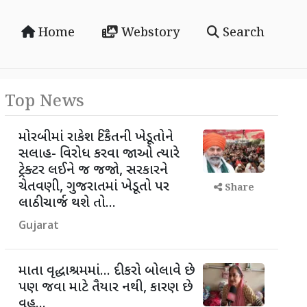
Home
Webstory
Search
Top News
મોરબીમાં રાકેશ ટિકૈતની ખેડૂતોને
સલાહ- વિરોધ કરવા જાઓ ત્યારે
ટ્રેક્ટર લઈને જ જજો, સરકારને
ચેતવણી, ગુજરાતમાં ખેડૂતો પર
Share
લાઠીચાર્જ થશે તો...
Gujarat
માતા વૃદ્ધાશ્રમમાં... દીકરો બોલાવે છે
પણ જવા માટે તૈયાર નથી, કારણ છે
વહુ...