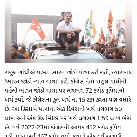
રાહુલ ગાંધીએ પહેલા ભારત જોડો યાત્રા કરી હતી, ત્યારબાદ
'ભારત જોડો ન્યાય યાત્રા' કરી. કોંગ્રેસ નેતા રાહુલ ગાંધીની
પહેલી ભારત જોડો યાત્રા પર લગભગ 72 કરોડ રૂપિયાનો
ખર્ચ કર્યો. જે કોંગ્રેસના કુલ ખર્ચ ના 15 ટકા કરતા પણ વધારે
છે. આ હિસાબે યાત્રાના એક દિવસનો ખર્ચ લગભગ 50
લાખ અને એક કિલોમીટર પર ખર્ચ લગભગ 1.59 લાખ બેસે
છે. વર્ષ 2022-23માં કોંગ્રેસની આવક 452 કરોડ રૂપિયા
રહી, પરંતુ ખર્ચ 467 કરોડ થયો, જ્યારે એક વર્ષ અગાઉ