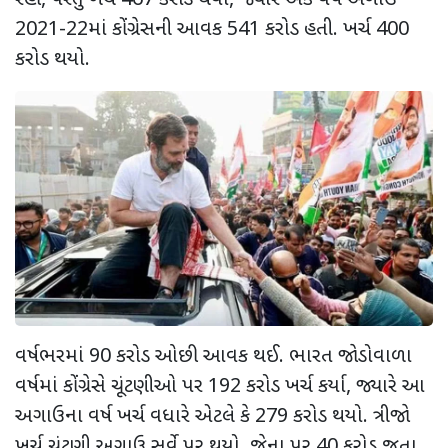
2021-22માં કોંગ્રેસની આવક 541 કરોડ હતી. ખર્ચ 400
કરોડ થયો.
વર્ષભરમાં 90 કરોડ ઓછી આવક થઈ. ભારત જોડોવાળા
વર્ષમાં કોંગ્રેસે ચૂંટણીઓ પર 192 કરોડ ખર્ચ કર્યા, જ્યારે આ
અગાઉના વર્ષ ખર્ચ વધારે એટલે કે 279 કરોડ થયો. ત્રીજો
ખર્ચ ચૂંટણી અગાઉ સર્વે પર થયો, જેના પર 40 કરોડ જતા