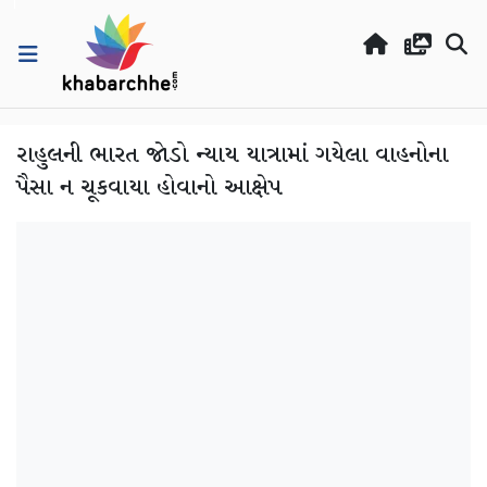
રાહુલની ભારત જોડો ન્યાય યાત્રામાં ગયેલા વાહનોના
પૈસા ન ચૂકવાયા હોવાનો આક્ષેપ