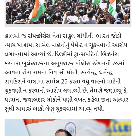
હાલમાં જ સંપન્ન કોંગ્રેસ નેતા રાહુલ ગાંધીની 'ભારત જોડો
ન્યાય યાત્રામાં સામેલ વાહનોનું પેમેન્ટ ન ચૂકવવાનો આરોપ
લગાવવામાં આવ્યો છે. દિલ્હીમાં ટ્રાન્સપોર્ટનો બિઝનેસ
કરનારા બુલંદશહરના અનુપશહર પોલીસ સ્ટેશનની હદમાં
આવતા રોરા રામના નિવાસી મોતી, સત્યેન્દ્ર, ધર્મેન્દ્ર,
રામકિશને યાત્રામાં સામેલ 25 કરતા વધુ વાહનો માટેની
ચૂકવણી ન કરવાનો આરોપ લગાવ્યો છે. તેમણે જણાવ્યું કે,
યાત્રાના જવાબદાર લોકોને ઘણી વખત કહેવા છતા અત્યાર
સુધી અમારું બાકી લેણું ચૂકવવામાં આવ્યું નથી.