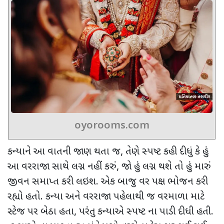
oyorooms.com
કન્યાને આ વાતની જાણ થતા જ
,
તેણે સ્પષ્ટ કહી દીધું કે હું
આ વરરાજા સાથે લગ્ન નહીં કરું
,
જો હું લગ્ન થશે તો હું મારું
જીવન સમાપ્ત કરી લઇશ. એક બાજુ
વર પક્ષ ભોજન કરી
રહ્યો હતો. કન્યા અને વરરાજા પહેલાથી જ વરમાળા માટે
સ્ટેજ પર બેઠા હતા
,
પરંતુ કન્યાએ સ્પષ્ટ ના પાડી દીધી હતી.