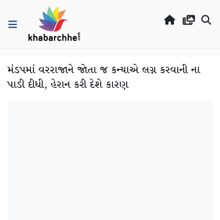
મંડપમાં વરરાજાને જોતા જ કન્યાએ લગ્ન કરવાની ના
પાડી દીધી, હેરાન કરી દેશે કારણ