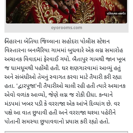
oyorooms.com
બિહારના
બેતિયા જિલ્લાના સહોદરા પોલીસ સ્ટેશન
વિસ્તારના બનબૈરિયા ગામમાં બુધવારે એક લગ્ન સમારોહ
અચાનક વિવાદમાં ફેરવાઈ ગયો. બૈતાપુર ગામથી જાન ખૂબ
જ ધામધૂમથી પહોંચી હતી. ઘર શણગારવામાં આવ્યું હતું
અને સંબંધીઓ તેમનું સ્વાગત કરવા માટે તૈયારી કરી રહ્યા
હતા.
'
દ્વારપૂજા
'
ની તૈયારીઓ ચાલી રહી હતી ત્યારે અચાનક
એવો વળાંક આવ્યો
,
જેણે લગ્ન જ રોકી દીધા. કન્યાને
મંડપમાં ખબર પડી કે વરરાજા એક આંખે દિવ્યાંગ છે. વર
પક્ષે આ વાત છુપાવી હતી
અને વરરાજા ચશ્મા પહેરીને
પોતાની સમસ્યા છુપાવવાનો પ્રયાસ કરી રહ્યો હતો.