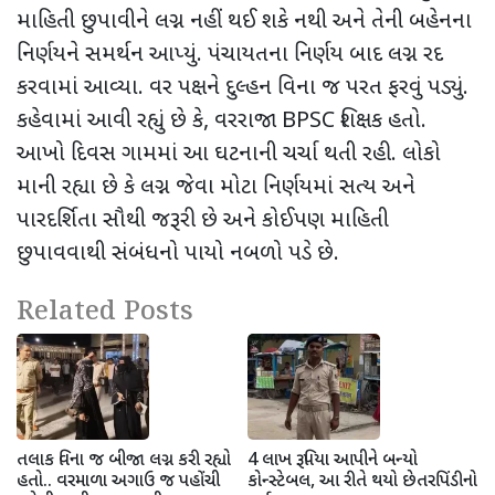
માહિતી છુપાવીને લગ્ન નહીં થઈ શકે નથી અને તેની બહેનના
નિર્ણયને સમર્થન આપ્યું. પંચાયતના નિર્ણય બાદ લગ્ન રદ
કરવામાં આવ્યા. વર પક્ષને દુલ્હન વિના જ પરત ફરવું પડ્યું.
કહેવામાં આવી રહ્યું છે કે, વરરાજા
BPSC
શિક્ષક હતો.
આખો દિવસ ગામમાં આ ઘટનાની ચર્ચા થતી રહી. લોકો
માની રહ્યા છે કે લગ્ન જેવા મોટા નિર્ણયમાં સત્ય અને
પારદર્શિતા સૌથી જરૂરી છે
અને કોઈપણ માહિતી
છુપાવવાથી સંબંધનો પાયો નબળો પડે છે.
Related Posts
તલાક વિના જ બીજા લગ્ન કરી રહ્યો
4 લાખ રૂપિયા આપીને બન્યો
હતો.. વરમાળા અગાઉ જ પહોંચી
કોન્સ્ટેબલ, આ રીતે થયો છેતરપિંડીનો