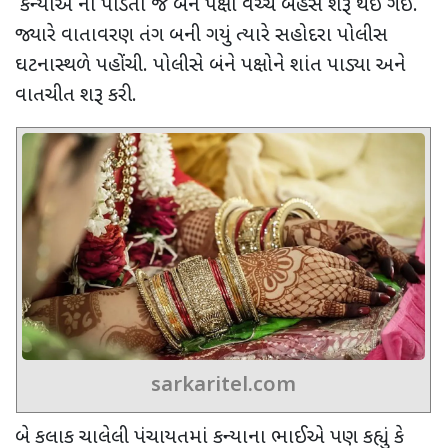
કન્યાએ ના પાડતા જ
બંને પક્ષો વચ્ચે બહેસ શરૂ થઈ ગઈ.
જ્યારે વાતાવરણ તંગ બની ગયું
ત્યારે સહોદરા પોલીસ
ઘટનાસ્થળે પહોંચી. પોલીસે બંને પક્ષોને શાંત પાડ્યા અને
વાતચીત શરૂ કરી.
sarkaritel.com
બે કલાક ચાલેલી પંચાયતમાં કન્યાના ભાઈએ પણ કહ્યું કે