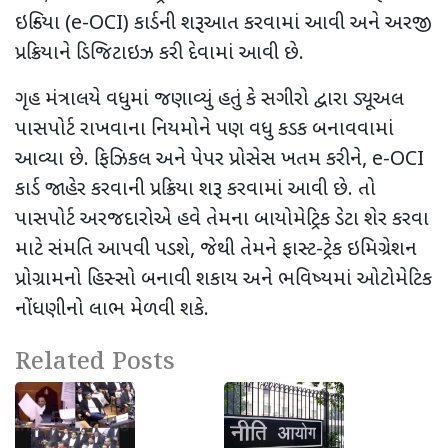
ઇન્ડિયા (
e-OCI)
કાર્ડની શરૂઆત કરવામાં આવી અને અરજી
પ્રક્રિયાને ડિજિટાઇઝ કરી દેવામાં આવી છે.
ગૃહ મંત્રાલયે વધુમાં જણાવ્યું હતું કે સગીરો દ્વારા ડ્યૂઅલ
પાસપોર્ટ રાખવાના નિયમોને પણ વધુ કડક બનાવવામાં
આવ્યા છે. ફિઝિકલ અને પેપર પ્રોસેસ ખતમ કરીને
, e-OCI
કાર્ડ જાહેર કરવાની પ્રક્રિયા શરૂ કરવામાં આવી છે
. તો
પાસપોર્ટ અરજદારોએ હવે તેમના બાયોમેટ્રિક ડેટા શેર કરવા
માટે સંમતિ આપવી પડશે, જેથી તેમને ફાસ્ટ-ટ્રેક ઇમિગ્રેશન
પ્રોગ્રામનો હિસ્સો બનાવી શકાય અને ભવિષ્યમાં ઓટોમેટિક
નોંધણીનો લાભ મેળવી શકે.
Related Posts