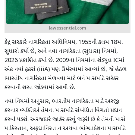
lawessential.com
કેન્દ્ર સરકારે નાગરિકતા અધિનિયમ
, 1955
ની કલમ
18
માં
સુધારો કર્યો છે
,
અને નવા નાગરિકતા (સુધારા) નિયમો
,
2026
પ્રકાશિત કર્યા છે.
2009
ના નિયમોના શેડ્યૂલ
IC
માં
એક નવો ફકરો (
iiiA)
પણ ઉમેરવામાં આવ્યો છે
,
જે હેઠળ
ભારતીય નાગરિકતા મેળવવા માટે બને પાસપોર્ટ સરેન્ડર
કરવાની શરત જોડવામાં આવી છે.
નવા નિયમો અનુસાર
,
ભારતીય નાગરિકતા માટે અરજી
કરનાર વ્યક્તિએ તેમના પાસપોર્ટ સંબંધિત વિગતો પ્રદાન
કરવી પડશે. અરજદારે જાહેર કરવું જરૂરી છે કે તેમની પાસે
પાકિસ્તાન
,
અફઘાનિસ્તાન અથવા બાંગ્લાદેશના પાસપોર્ટ