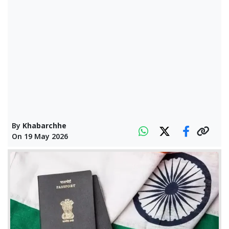
By
Khabarchhe
On
19 May 2026