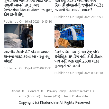
ગુજરાતમાં ખેતી કામના ભાડા જેવી
મહારાષ્ટ્ર સરકારે બધા ચર્ચ અને
નજીવી બાબતે ઝઘડા બાદ
મિશનરી સંગઠનોની જમીનની ઓડિટ
ઉશ્કેરાયેલા પિતાએ પોતાના જ પુત્રનું
કરવાનો કેમ આપ્યો આદેશ?
ઢીમ ઢાળી દીધું
Published On 10 Jul 2026 21:15:53
Published On 16 Jul 2026 19:15:10
ભારતીય રેલવે: AC કોચમાં અપાતા
દેશને પહેલી હાઇડ્રોજન ટ્રેન; કોઈ
ધાબળા-ચાદર કરતાં આ વસ્તુ વધુ
ઇલેક્ટ્રિક વાયરિંગ નહીં, કોઈ ડીઝલ
ચોરાઈ
ખર્ચ નહીં, એક સાથે 2600 લોકો
મુસાફરી કરી શકશે
Published On 15 Jul 2026 09:15:31
Published On 19 Jul 2026 09:31:10
About Us
Contact Us
Privacy Policy
Advertise With Us
Terms (Android)
Terms (iOS)
Team Khabarchhe
Copyright (c)
Khabarchhe
All Rights Reserved.