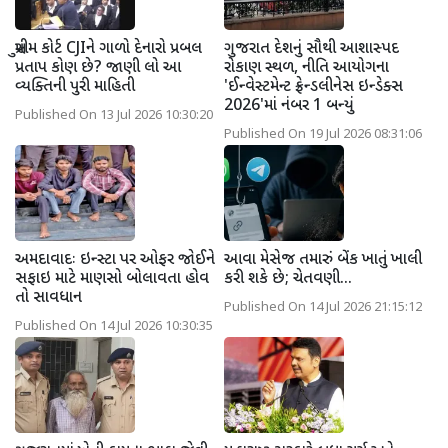
સુપ્રીમ કોર્ટ CJIને ગાળો દેનારો પ્રબલ
ગુજરાત દેશનું સૌથી આશાસ્પદ
પ્રતાપ કોણ છે? જાણી લો આ
રોકાણ સ્થળ, નીતિ આયોગના
વ્યક્તિની પુરી માહિતી
'ઈન્વેસ્ટમેન્ટ ફ્રેન્ડલીનેસ ઇન્ડેક્સ
2026'માં નંબર 1 બન્યું
Published On 13 Jul 2026 10:30:20
Published On 19 Jul 2026 08:31:06
અમદાવાદઃ ઇન્સ્ટા પર ઓફર જોઈને
આવા મેસેજ તમારું બેંક ખાતું ખાલી
સફાઇ માટે માણસો બોલાવતા હોવ
કરી શકે છે; ચેતવણી...
તો સાવધાન
Published On 14 Jul 2026 21:15:12
Published On 14 Jul 2026 10:30:35