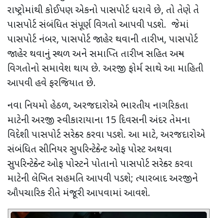
રાષ્ટ્રોમાંથી કોઈપણ એકનો પાસપોર્ટ ધરાવે છે
,
તો તેણે તે
પાસપોર્ટ સંબંધિત સંપૂર્ણ વિગતો આપવી પડશે. જેમાં
પાસપોર્ટ નંબર
,
પાસપોર્ટ જાહેર થવાની તારીખ
,
પાસપોર્ટ
જાહેર થવાનું સ્થળ અને સમાપ્તિ તારીખ સહિત અન્ય
વિગતોનો સમાવેશ થાય છે. અરજી ફોર્મ સાથે આ માહિતી
આપવી હવે ફરજિયાત છે.
નવા નિયમો હેઠળ
,
અરજદારોએ ભારતીય નાગરિકતા
માટેની અરજી સ્વીકારાયાના
15
દિવસની અંદર તેમના
વિદેશી પાસપોર્ટ સરેન્ડર કરવા પડશે. આ માટે
,
અરજદારોએ
સંબંધિત સીનિયર સુપરિન્ટેન્ડેન્ટ ઓફ પોસ્ટ અથવા
સુપરિન્ટેન્ડેન્ટ ઓફ પોસ્ટને પોતાનો પાસપોર્ટ સરેન્ડર કરવા
માટેની લેખિત સહમતિ આપવી પડશે
;
ત્યારબાદ અરજીને
ઔપચારિક રીતે મંજૂરી આપવામાં આવશે.