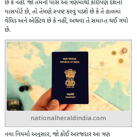
છે કે નહીં.
જો તેમની પાસે આ ત્રણમાંથી કોઈપણ દેશનો
પાસપોર્ટ છે
,
તો તેમણે સ્પષ્ટ કરવું પડશે છે કે તે હાલમાં
વેલિડ અને એક્ટિવ છે કે નહીં
,
અથવા તે સમાપ્ત થઈ ગયો
છે.
nationalheraldindia.com
નવા નિયમો અનુસાર
,
જો કોઈ અરજદાર આ ત્રણ