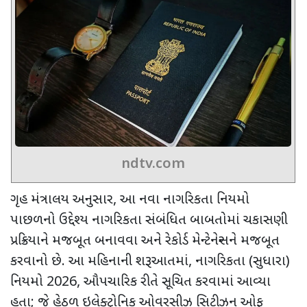
ndtv.com
ગૃહ મંત્રાલય અનુસાર
,
આ નવા નાગરિકતા નિયમો
પાછળનો ઉદ્દેશ્ય નાગરિકતા સંબંધિત બાબતોમાં ચકાસણી
પ્રક્રિયાને મજબૂત બનાવવા અને રેકોર્ડ મેન્ટેનેન્સને મજબૂત
કરવાનો છે. આ મહિનાની શરૂઆતમાં
,
નાગરિકતા (સુધારા)
નિયમો
2026,
ઔપચારિક રીતે સૂચિત કરવામાં આવ્યા
હતા
;
જે હેઠળ ઇલેક્ટ્રોનિક ઓવરસીઝ સિટીઝન ઓફ