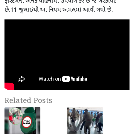
ફાસ્ટેગનો અનેક વાહનોમાં ઉપયોગ કરે છે જે ગેરકાયદે
છે.
11
જુલાઇથી આ નિયમ અમલમાં આવી ગયો છે.
Related Posts