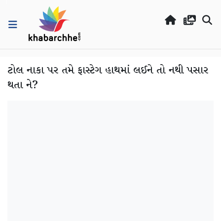
ટોલ નાકા પર તમે ફાસ્ટેગ હાથમાં લઈને તો નથી પસાર
થતા ને?