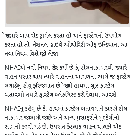
જો તમારે બાય રોડ ટ્રાવેલ કરતા હો અને ફાસ્ટેગનો ઉપયોગ
કરતા હો તો નેશનલ હાઇવે ઓથોરિટી ઓફ ઇન્ડિયાના આ
નવા નિયમ વિશે જાણી લેજો.
NHAI
એ નવો નિયમ જાહેર કર્યો છે કે
,
ટોલનાકા પરથી જ્યારે
વાહન પસાર થાય ત્યારે વાહનના આગળના ભાગે જ ફાસ્ટેગ
લગાડેલું હોવું ફરિજયાત છે. જો તમે હાથમાં લૂઝ ફાસ્ટેગ
બતાવશો તમારે ફાસ્ટેગ બ્લેકલિસ્ટ કરી દેવામાં આવશે.
NHAI
નું કહેવું છે કે
,
હાથમાં ફાસ્ટેગ બતાવવાને કારણે ટોલ
નાકા પર જામ લાગી જાય છે અને અન્ય મુસાફરોને મુશ્કેલીનો
સામનો કરવો પડે છે. ઉપરાંત કેટલાંક વાહન ચાલકો એક