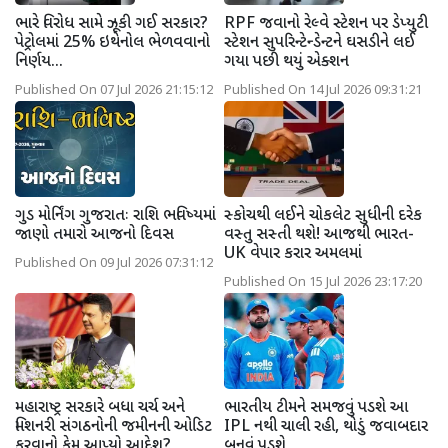
ભારે વિરોધ સામે ઝૂકી ગઈ સરકાર?
RPF જવાનો રેલ્વે સ્ટેશન પર ડેપ્યુટી
પેટ્રોલમાં 25% ઇથેનોલ ભેળવવાનો
સ્ટેશન સુપરિન્ટેન્ડેન્ટને ઘસડીને લઈ
નિર્ણય...
ગયા પછી થયું એક્શન
Published On 07 Jul 2026 21:15:12
Published On 14 Jul 2026 09:31:21
ગુડ મોર્નિંગ ગુજરાતઃ રાશિ ભવિષ્યમાં
સ્કોચથી લઈને ચોકલેટ સુધીની દરેક
જાણો તમારો આજનો દિવસ
વસ્તુ સસ્તી થશે! આજથી ભારત-
UK વેપાર કરાર અમલમાં
Published On 09 Jul 2026 07:31:12
Published On 15 Jul 2026 23:17:20
મહારાષ્ટ્ર સરકારે બધા ચર્ચ અને
ભારતીય ટીમને સમજવું પડશે આ
મિશનરી સંગઠનોની જમીનની ઓડિટ
IPL નથી ચાલી રહી, થોડું જવાબદાર
કરવાનો કેમ આપ્યો આદેશ?
બનવું પડશે