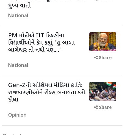
મુખ્ય વાતો
National
PM મોદીએ IIT દિલ્હીના
વિદ્યાર્થીઓને કેમ કહ્યું, 'હું બાબા
બાગેશ્વર તો નથી પણ...'
Share
National
Gen-Zની સોશિયલ મીડિયા ક્રાંતિ:
રાજકારણીઓને રીલ્સ બનાવતા કરી
દીધા
Share
Opinion