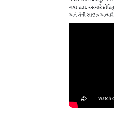
નાદીર શાહે કોહિનુર નામ 
ગયા હતા. અત્યારે કોહિ
અને તેની સાઇઝ અત્યાર