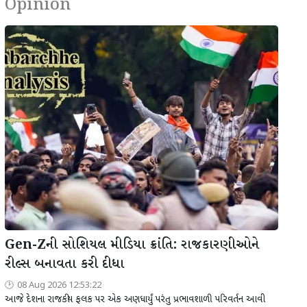
Opinion
Gen-Zની સોશિયલ મીડિયા ક્રાંતિ: રાજકારણીઓને
રીલ્સ બનાવતા કરી દીધા
08 Aug 2026 12:53:22
આજે દેશના રાજકીય ફલક પર એક અણધાર્યું પરંતુ પ્રભાવશાળી પરિવર્તન આવી