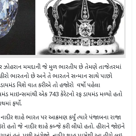
મેયર ઝોહરાન મમદાની જે મુળ ભારતીય છે તેમણે તાજેતરમાં
ર હીરો ભારતનો છે અને તે ભારતને સન્માન સાથે પાછો
ાયમંડ વિશે વાત કરીએ તો હજોરો વર્ષો પહેલા
 ડાયમંડ માઇન્સમાંથી એક
743
કેરેટનો રફ ડાયમંડ મળ્યો હતો
ાં ફર્યો.
નાદીર શાહે ભારત પર આક્રમણ કર્યું ત્યારે પંજાબના રાજા
 હતો જે નાદીર શાહે કબ્જે કરી લીધો હતો. હીરાને જોઇને