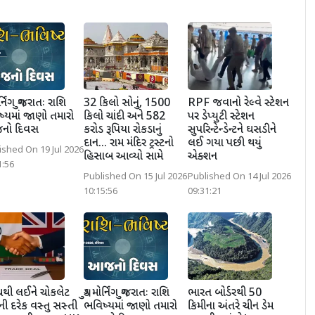
ોર્નિંગ ગુજરાતઃ રાશિ
32 કિલો સોનું, 1500
RPF જવાનો રેલ્વે સ્ટેશન
્યમાં જાણો તમારો
કિલો ચાંદી અને 582
પર ડેપ્યુટી સ્ટેશન
ો દિવસ
કરોડ રૂપિયા રોકડાનું
સુપરિન્ટેન્ડેન્ટને ઘસડીને
દાન... રામ મંદિર ટ્રસ્ટનો
લઈ ગયા પછી થયું
ished On 19 Jul 2026
હિસાબ આવ્યો સામે
એક્શન
1:56
Published On 15 Jul 2026
Published On 14 Jul 2026
10:15:56
09:31:21
ચથી લઈને ચોકલેટ
ગુડ મોર્નિંગ ગુજરાતઃ રાશિ
ભારત બોર્ડરથી 50
ની દરેક વસ્તુ સસ્તી
ભવિષ્યમાં જાણો તમારો
કિમીના અંતરે ચીન ડેમ