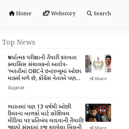
Home
Webstory
Search
Top News
સ્પર્ધાત્મક પરીક્ષાની તૈયારી કરાવતા
ક્લાસિસ સંચાલકનો આરોપ-
‘ભરતીમાં OBCને ઇન્ટરવ્યૂમાં ઓછા
માર્ક્સ મળે છે, કોંગ્રેસ નેતાએ પણ...
Share
Gujarat
ભારતમાં પણ 13 વર્ષથી ઓછી
ઉંમરના બાળકો માટે સોશિયલ
મીડિયા પર પ્રતિબંધ લાદવાની તૈયારી!
જાણો સંસદમાં રજૂ કરાયેલા બિલની
Share