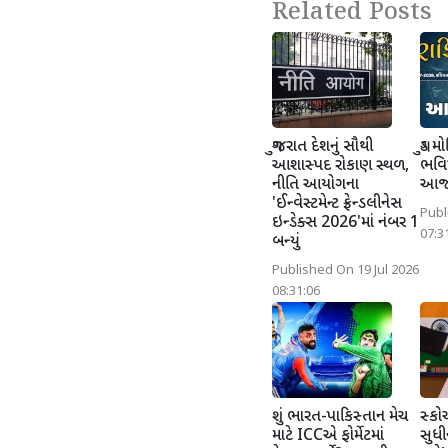
Related Posts
ગુજરાત દેશનું સૌથી
ગુડ મ
આશાસ્પદ રોકાણ સ્થળ,
ભવિષ
નીતિ આયોગના
આજન
'ઈન્વેસ્ટમેન્ટ ફ્રેન્ડલીનેસ
Publ
ઇન્ડેક્સ 2026'માં નંબર 1
07:3
બન્યું
Published On 19 Jul 2026
08:31:06
શું ભારત-પાકિસ્તાન મેચ
સ્કો
માટે ICCએ ફોર્મેટમાં
સુધી