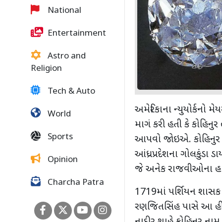
National
Entertainment
Astro and
Religion
Tech & Auto
અમેરિકાના ન્યુયોર્કનો 
World
માગં કરી હતી કે કોહિનુ
Sports
આપવો જોઇએ. કોહિનુર ડ
આંધ્રપ્રદેશના ગોલકુંડા
Opinion
જે અનેક રાજવીઓના હાથમ
Charcha Patra
1719
માં પર્શિયન શાસક 
રણજિતસિંહ પાસે આ હીરો