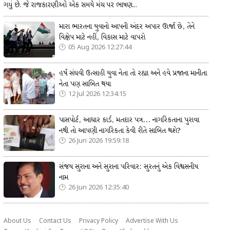
ગયું છે. જે રાજકારણીઓ એક સમયે મંચ પર ભાષણ...
મારા ભારતના યુવાનો આપની અંદર અપાર ઊર્જા છે, તેને
વિક્ષેપ માટે નહીં, વિકાસ માટે વાપરો
05 Aug 2026 12:27:44
હર્ષ સંઘવી ઉત્સાહી યુવા નેતા તો રહ્યા અને હવે પ્રજાના માનીતા
નેતા પણ સાબિત થયા
12 Jul 2026 12:34:15
પાસપોર્ટ, આધાર કાર્ડ, મતદાર પત્ર... નાગરિકતાના પુરાવા
નથી તો આપણી નાગરિકતા કેવી રીતે સાબિત થશે?
26 Jun 2026 19:59:18
સંજય સુરાના અને સુરાના પરિવાર: સુરતનું એક વિશ્વસનીય
નામ
26 Jun 2026 12:35:40
About Us
Contact Us
Privacy Policy
Advertise With Us