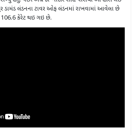
રાખ્યું હતું. પછી અંગ્રેજો નાદીર શાહ પાસેથી આ હીરો લઇ
નુર ડામંડ લંડનના ટાવર ઓફ લંડનમાં રાખવામાં આવેલા છે
ે
106.6
કેરેટ થઇ ગઇ છે.