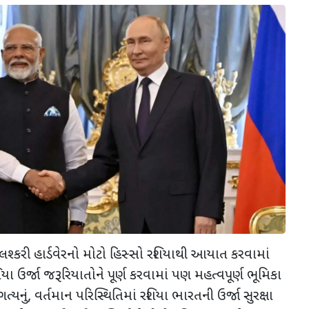
શ્કરી હાર્ડવેરનો મોટો હિસ્સો રશિયાથી આયાત કરવામાં
િયા ઉર્જા જરૂરિયાતોને પૂર્ણ કરવામાં પણ મહત્વપૂર્ણ ભૂમિકા
ત્યનું
,
વર્તમાન પરિસ્થિતિમાં રશિયા ભારતની ઉર્જા સુરક્ષા