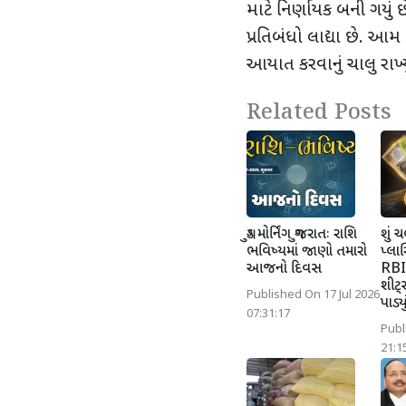
માટે નિર્ણાયક બની ગયું છે
પ્રતિબંધો લાદ્યા છે. આમ
આયાત કરવાનું ચાલુ રાખ્યુ
Related Posts
ગુડ મોર્નિંગ ગુજરાતઃ રાશિ
શું 
ભવિષ્યમાં જાણો તમારો
પ્લા
આજનો દિવસ
RBIએ
શીટ્
Published On 17 Jul 2026
પાડ્યુ
07:31:17
Publ
21:1