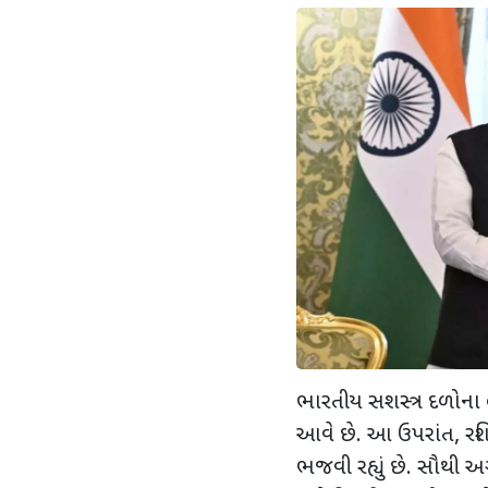
ભારતીય સશસ્ત્ર દળોના લ
આવે છે. આ ઉપરાંત
,
રશ
ભજવી રહ્યું છે. સૌથી અગ