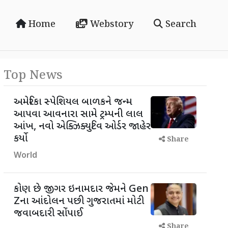
Home
Webstory
Search
Top News
અમેરિકા સ્પેશિયલ બાળકને જન્મ
આપવા આવનારા સામે ટ્રમ્પની લાલ
આંખ, નવો એક્ઝિક્યુટિવ ઓર્ડર જાહેર
કર્યો
Share
World
કોણ છે જીગર ઇનામદાર જેમને Gen
Zના આંદોલન પછી ગુજરાતમાં મોટી
જવાબદારી સોંપાઈ
Share