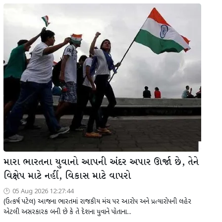
મારા ભારતના યુવાનો આપની અંદર અપાર ઊર્જા છે, તેને
વિક્ષેપ માટે નહીં, વિકાસ માટે વાપરો
05 Aug 2026 12:27:44
(ઉત્કર્ષ પટેલ) આજના ભારતમાં રાજકીય મંચ પર આરોપ અને પ્રત્યારોપની લહેર
એટલી અસરકારક બની છે કે તે દેશના યુવાને પોતાના...