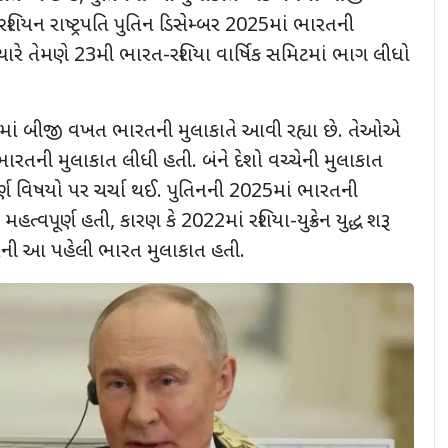
રશિયન રાષ્ટ્રપતિ પુતિન ડિસેમ્બર
2025
માં ભારતની
યારે તેમણે
23
મી ભારત-રશિયા વાર્ષિક સમિટમાં ભાગ લીધો
્ષમાં બીજી વખત ભારતની મુલાકાતે આવી રહ્યા છે. તેઓએ
રતની મુલાકાત લીધી હતી. બંને દેશો વચ્ચેની મુલાકાત
્ણ વિષયો પર ચર્ચા થઈ. પુતિનની
2025
માં ભારતની
મહત્વપૂર્ણ હતી
,
કારણ કે
2022
માં રશિયા-યુક્રેન યુદ્ધ શરૂ
તિનની આ પહેલી ભારત મુલાકાત હતી.