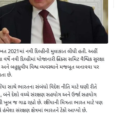
 વખત
2021
માં નવી દિલ્હીની મુલાકાત લીધી હતી. અહીં
 વર્ષે નવી દિલ્હીમાં યોજાનારી બ્રિક્સ સમિટ વૈશ્વિક સુરક્ષા
અને બહુધ્રુવીય વિશ્વ વ્યવસ્થાને મજબૂત બનાવવા પર
્યતા છે.
િયા સાથે ભારતના સંબંધો વિદેશ નીતિ માટે ઘણી રીતે
ે
,
બંને દેશો વચ્ચે સંરક્ષણ સહયોગ અને ઉર્જા સહયોગ
ી ખૂબ જ ગાઢ રહ્યો છે. રશિયાની મિત્રતા ભારત માટે પણ
ંમેશા સંરક્ષણ ક્ષેત્રમાં ભારતને ટેકો આપ્યો છે.