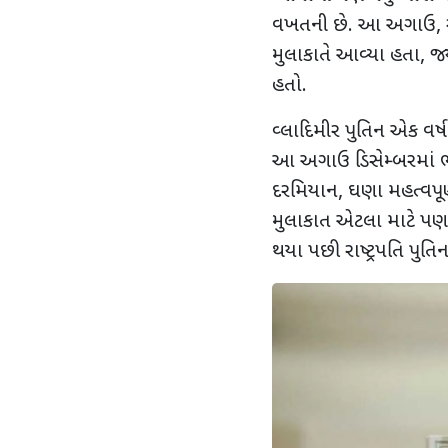
વખતની છે. આ અગાઉ
,
મુલાકાતે આવ્યા હતા
,
જ્
હતો.
વ્લાદિમીર પુતિન એક વર
આ અગાઉ ડિસેમ્બરમાં ભા
દરમિયાન
,
ઘણા મહત્વપૂર
મુલાકાત એટલા માટે પણ 
થયા પછી રાષ્ટ્રપતિ પુ