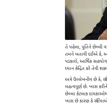
તે પહેલા
,
પુતિને છેલ્લી
તમને બતાવી દઈએ કે
,
આ
પડકારો
,
આર્થિક સહયોગ 
ધ્યાન કેન્દ્રિત કરે તેવી શક
અત્રે ઉલ્લેખનીય છે કે
,
રશ
મહત્વપૂર્ણ છે. ખાસ કરીન
છેલ્લા કેટલાક દાયકાઓથ
ખાસ છે કારણ કે રશિયાએ હ