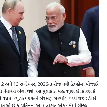
12
અને
13
સપ્ટેમ્બર
, 2026
ના રોજ નવી દિલ્હીમાં યોજાઈ
ેશોના નેતાઓ ભેગા થશે. આ મુલાકાત મહત્વપૂર્ણ છે
,
કારણ કે
ે વધતા વ્યૂહાત્મક અને સંરક્ષણ સહયોગ વચ્ચે થઇ રહી છે.
ત એ છે કે
,
પુતિનની આ મુલાકાત એક વર્ષમાં બીજી