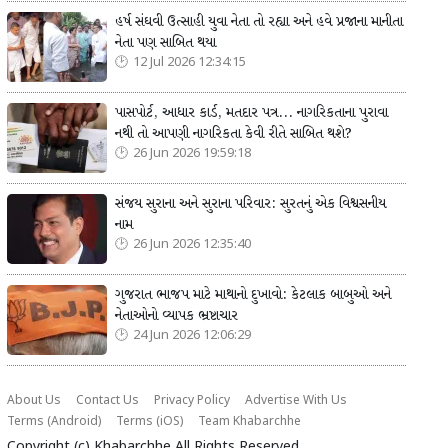
હર્ષ સંઘવી ઉત્સાહી યુવા નેતા તો રહ્યા અને હવે પ્રજાના માનીતા
નેતા પણ સાબિત થયા
12 Jul 2026 12:34:15
પાસપોર્ટ, આધાર કાર્ડ, મતદાર પત્ર... નાગરિકતાના પુરાવા
નથી તો આપણી નાગરિકતા કેવી રીતે સાબિત થશે?
26 Jun 2026 19:59:18
સંજય સુરાના અને સુરાના પરિવાર: સુરતનું એક વિશ્વસનીય
નામ
26 Jun 2026 12:35:40
ગુજરાત ભાજપ માટે માથાનો દુખાવો: કેટલાક બાબુઓ અને
નેતાઓનો વ્યાપક ભ્રષ્ટાચાર
24 Jun 2026 12:06:29
About Us
Contact Us
Privacy Policy
Advertise With Us
Terms (Android)
Terms (iOS)
Team Khabarchhe
Copyright (c)
Khabarchhe
All Rights Reserved.