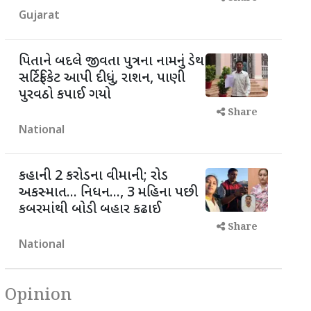
Gujarat
પિતાને બદલે જીવતા પુત્રના નામનું ડેથ
સર્ટિફિકેટ આપી દીધું, રાશન, પાણી
પુરવઠો કપાઈ ગયો
Share
National
કહાની 2 કરોડના વીમાની; રોડ
અકસ્માત... નિધન..., 3 મહિના પછી
કબરમાંથી બોડી બહાર કઢાઈ
Share
National
Opinion