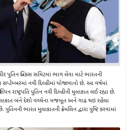
દિમીર પુતિન બ્રિક્સ સમિટમાં ભાગ લેવા માટે ભારતની
મ સપ્ટેમ્બરમાં નવી દિલ્હીમાં યોજાવાનો છે. આ વર્ષમાં
યન રાષ્ટ્રપતિ પુતિન નવી દિલ્હીની મુલાકાત લઈ રહ્યા છે.
ુલાકાત બંને દેશો વચ્ચેના મજબૂત અને ગાઢ થઇ રહેલા
છે. પુતિનની ભારત મુલાકાતની ક્રેમલિન દ્વારા પુષ્ટિ કરવામાં