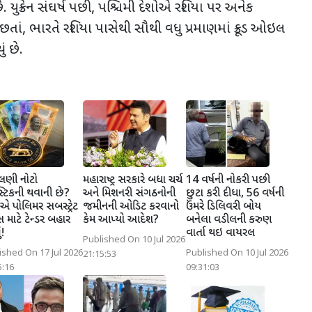
. યુક્રેન સંઘર્ષ પછી
,
પશ્ચિમી દેશોએ રશિયા પર અનેક
 છતાં
,
ભારતે રશિયા પાસેથી સૌથી વધુ પ્રમાણમાં ક્રૂડ ઓઇલ
ં છે.
ચલણી નોટો
મહારાષ્ટ્ર સરકારે બધા ચર્ચ
14 વર્ષની નોકરી પછી
સ્ટિકની થવાની છે?
અને મિશનરી સંગઠનોની
છુટા કરી દીધા, 56 વર્ષની
 પોલિમર સબસ્ટ્રેટ
જમીનની ઓડિટ કરવાનો
ઉંમરે ડિલિવરી બોય
સ માટે ટેન્ડર બહાર
કેમ આપ્યો આદેશ?
બનેલા વડીલની કરુણ
ં!
વાર્તા થઇ વાયરલ
Published On 10 Jul 2026
ished On 17 Jul 2026
Published On 10 Jul 2026
21:15:53
5:16
09:31:03