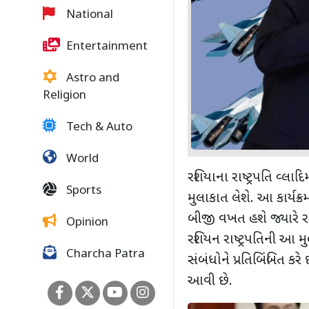
National
Entertainment
Astro and
Religion
Tech & Auto
World
રશિયાના રાષ્ટ્રપતિ વ્લા
Sports
મુલાકાત લેશે. આ કાર્યક્ર
બીજી વખત હશે જ્યારે રશિ
Opinion
રશિયન રાષ્ટ્રપતિની આ મ
Charcha Patra
સંબંધોને પ્રતિબિંબિત કરે 
આવી છે.