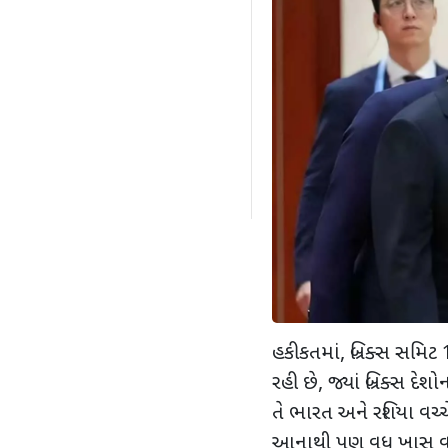
હકીકતમાં
,
બ્રિક્સ સમિટ
રહી છે
,
જ્યાં બ્રિક્સ દ
તે ભારત અને રશિયા વચ્ચ
આનાથી પણ વધુ ખાસ વા