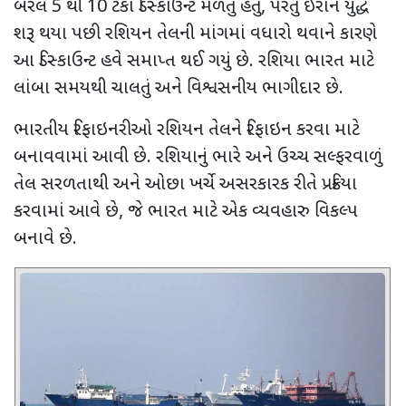
બેરલ
5
થી
10
ટકા ડિસ્કાઉન્ટ મળતું હતું
,
પરંતુ ઈરાન યુદ્ધ
શરૂ થયા પછી રશિયન તેલની માંગમાં વધારો થવાને કારણે
આ ડિસ્કાઉન્ટ હવે સમાપ્ત થઈ ગયું છે. રશિયા ભારત માટે
લાંબા સમયથી ચાલતું અને વિશ્વસનીય ભાગીદાર છે.
ભારતીય રિફાઇનરીઓ રશિયન તેલને રિફાઇન કરવા માટે
બનાવવામાં આવી છે. રશિયાનું ભારે અને ઉચ્ચ સલ્ફરવાળું
તેલ સરળતાથી અને ઓછા ખર્ચે અસરકારક રીતે પ્રક્રિયા
કરવામાં આવે છે
,
જે ભારત માટે એક વ્યવહારુ વિકલ્પ
બનાવે છે.