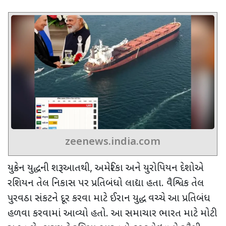
zeenews.india.com
યુક્રેન યુદ્ધની શરૂઆતથી
,
અમેરિકા અને યુરોપિયન દેશોએ
રશિયન તેલ નિકાસ પર પ્રતિબંધો લાદ્યા હતા. વૈશ્વિક તેલ
પુરવઠા સંકટને દૂર કરવા માટે ઈરાન યુદ્ધ વચ્ચે આ પ્રતિબંધ
હળવા કરવામાં આવ્યો હતો. આ સમાચાર ભારત માટે મોટી