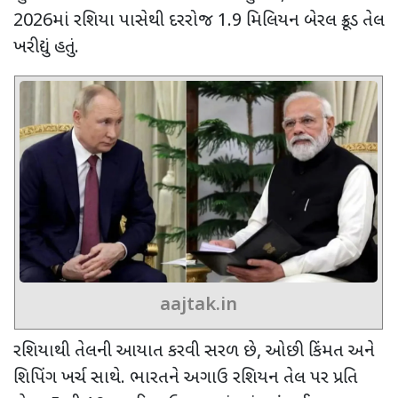
2026
માં રશિયા પાસેથી દરરોજ
1.9
મિલિયન બેરલ ક્રૂડ તેલ
ખરીદ્યું હતું.
aajtak.in
રશિયાથી તેલની આયાત કરવી સરળ છે
,
ઓછી કિંમત અને
શિપિંગ ખર્ચ સાથે. ભારતને અગાઉ રશિયન તેલ પર પ્રતિ