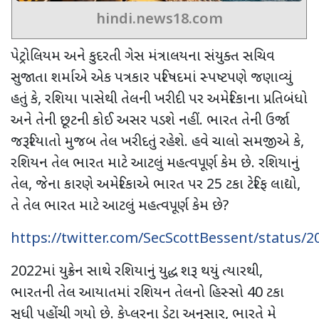
hindi.news18.com
પેટ્રોલિયમ અને કુદરતી ગેસ મંત્રાલયના સંયુક્ત સચિવ
સુજાતા શર્માએ એક પત્રકાર પરિષદમાં સ્પષ્ટપણે જણાવ્યું
હતું કે
,
રશિયા પાસેથી તેલની ખરીદી પર અમેરિકાના પ્રતિબંધો
અને તેની છૂટની કોઈ અસર પડશે નહીં. ભારત તેની ઉર્જા
જરૂરિયાતો મુજબ તેલ ખરીદતું રહેશે. હવે ચાલો સમજીએ કે
,
રશિયન તેલ ભારત માટે આટલું મહત્વપૂર્ણ કેમ છે. રશિયાનું
તેલ
,
જેના કારણે અમેરિકાએ ભારત પર
25
ટકા ટેરિફ લાદ્યો
,
તે તેલ ભારત માટે આટલું મહત્વપૂર્ણ કેમ છે
?
https://twitter.com/SecScottBessent/status/
2022
માં યુક્રેન સાથે રશિયાનું યુદ્ધ શરૂ થયું ત્યારથી
,
ભારતની તેલ આયાતમાં રશિયન તેલનો હિસ્સો
40
ટકા
સુધી પહોંચી ગયો છે. કેપ્લરના ડેટા અનુસાર
,
ભારતે મે