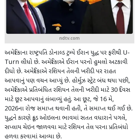
ndtv.com
અમેરિકાના રાષ્ટ્રપતિ ડોનાલ્ડ ટ્રમ્પે ઈરાન યુદ્ધ પર ફરીથી
U-
Turn
લીધો છે. અમેરિકાએ ઈરાન પરનો હુમલો અટકાવી
દીધો છે. અમેરિકાએ રશિયન તેલની ખરીદી પર રાહત
આપવાનું પણ વચન આપ્યું છે. હોર્મુઝ સ્ટ્રેટ બંધ થયા પછી
,
અમેરિકાએ પ્રતિબંધિત રશિયન તેલની ખરીદી માટે
30
દિવસ
માટે છૂટ આપવાનું લંબાવ્યું હતું. આ છૂટ
,
જે
16
મે
,
2026
ના રોજ સમાપ્ત થવાની હતી
,
તે સમાપ્ત થઈ ગઈ છે.
યુદ્ધને કારણે ક્રૂડ ઓઇલના ભાવમાં સતત વધારાને પગલે
,
સપ્લાય ચેઇન જાળવવા માટે રશિયન તેલ પરના પ્રતિબંધો
હળવા કરવામાં આવ્યા છે.