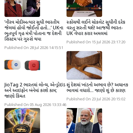
‘નીરવ મોદી અત્યાર સુધી ભારતીય
સ્કોચથી લઈને ચોકલેટ સુધીની દરેક
જેલમાં હોવો જોઈતો હતો...’ UKના
વસ્તુ સસ્તી થશે! આજથી ભારત-
ભૂતપૂર્વ ગૃહ મંત્રી પોતાના જ દેશની
UK વેપાર કરાર અમલમાં
સિસ્ટમ પર ગુસ્સે થયા
Published On 15 Jul 2026 23:17:20
Published On 28 Jul 2026 14:15:51
JioTag 2 ભારતમાં લોન્ચ, એન્ડ્રોઇડ
શું દેશમાં ખાંડનો અભાવ છે? અચાનક
અને આઇફોન બંનેમાં કરશે કામ;
ભાવમાં વધારો... જાણો શું છે કારણ
જાણો કિંમત
Published On 23 Jul 2026 20:15:02
Published On 05 Aug 2026 13:33:46