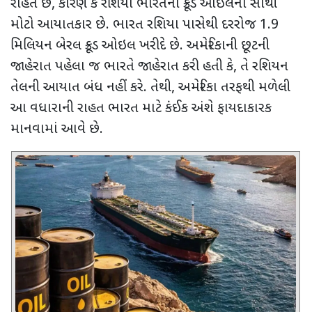
રાહત છે
,
કારણ કે રશિયા ભારતનો ક્રૂડ ઓઇલનો સૌથી
મોટો આયાતકાર છે. ભારત રશિયા પાસેથી દરરોજ
1.9
મિલિયન બેરલ ક્રૂડ ઓઇલ ખરીદે છે. અમેરિકાની છૂટની
જાહેરાત પહેલા જ ભારતે જાહેરાત કરી હતી કે
,
તે રશિયન
તેલની આયાત બંધ નહીં કરે. તેથી
,
અમેરિકા તરફથી મળેલી
આ વધારાની રાહત ભારત માટે કંઈક અંશે ફાયદાકારક
માનવામાં આવે છે.