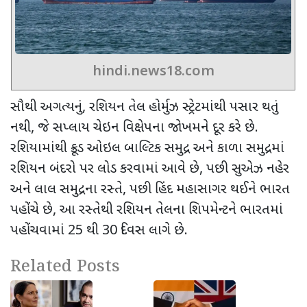
hindi.news18.com
સૌથી અગત્યનું
,
રશિયન તેલ હોર્મુઝ સ્ટ્રેટમાંથી પસાર થતું
નથી
,
જે સપ્લાય ચેઇન વિક્ષેપના જોખમને દૂર કરે છે.
રશિયામાંથી ક્રૂડ ઓઇલ બાલ્ટિક સમુદ્ર અને કાળા સમુદ્રમાં
રશિયન બંદરો પર લોડ કરવામાં આવે છે
,
પછી સુએઝ નહેર
અને લાલ સમુદ્રના રસ્તે
,
પછી હિંદ મહાસાગર થઈને ભારત
પહોંચે છે
,
આ રસ્તેથી રશિયન તેલના શિપમેન્ટને ભારતમાં
પહોંચવામાં
25
થી
30
દિવસ લાગે છે.
Related Posts