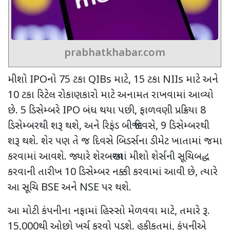
prabhatkhabar.com
મીશો
IPO
નો
75
ટકા
QIBs
માટે
, 15
ટકા
NIIs
માટે અને
10
ટકા રિટેલ રોકાણકારો માટે અનામત રાખવામાં આવ્યો
છે.
5
ડિસેમ્બરે
IPO
બંધ થયા પછી
,
ફાળવણી પ્રક્રિયા
8
ડિસેમ્બરથી શરૂ થશે
,
અને રિફંડ બીજા દિવસે
, 9
ડિસેમ્બરથી
શરૂ થશે. શેર પણ તે જ દિવસે બિડર્સના ડીમેટ ખાતામાં જમા
કરવામાં આવશે. જ્યારે શેરબજારમાં મીશો શેર્સની સૂચિબદ્ધ
કરવાની તારીખ
10
ડિસેમ્બર નક્કી કરવામાં આવી છે
,
ત્યારે
આ સૂચિ
BSE
અને
NSE
પર થશે.
આ મોટી કંપનીના નફામાં હિસ્સો મેળવવા માટે
,
તમારે રૂ.
15,000
થી ઓછો ખર્ચ કરવો પડશે. હકીકતમાં
,
કંપનીએ