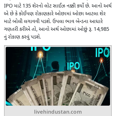
IPO
માટે
135
શેરનો લોટ સાઈઝ નક્કી કર્યો છે. આનો અર્થ
એ છે કે કોઈપણ રોકાણકારે ઓછામાં ઓછા આટલા શેર
માટે બોલી લગાવવી પડશે. ઉપલા ભાવ બેન્ડના આધારે
ગણતરી કરીએ તો
,
આનો અર્થ ઓછામાં ઓછું રૂ.
14,985
નું રોકાણ કરવું પડશે.
livehindustan.com