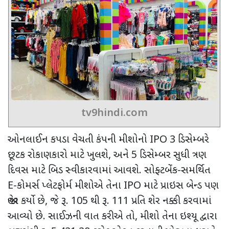
tv9hindi.com
ઓનલાઈન કપડા વેચતી કંપની મીશોનો
IPO 3
ડિસેમ્બરે
છૂટક રોકાણકારો માટે ખુલશે
,
અને
5
ડિસેમ્બર સુધી ત્રણ
દિવસ માટે બિડ સ્વીકારવામાં આવશે. સોફ્ટબેંક-સમર્થિત
E-
કોમર્સ પ્લેટફોર્મ મીશોએ તેના
IPO
માટે પ્રાઇસ બેન્ડ પણ
જાહેર કર્યો છે
,
જે રૂ.
105
થી રૂ.
111
પ્રતિ શેર નક્કી કરવામાં
આવ્યો છે. સાઈઝની વાત કરીએ તો
,
મીશો તેના ઇશ્યૂ દ્વારા