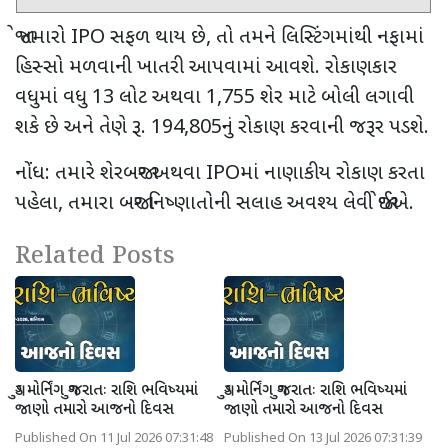
જો તમારો
IPO
સફળ થાય છે
,
તો તમને લિસ્ટિંગમાંથી નફામાં
હિસ્સો મળવાની ખાતરી આપવામાં આવશે. રોકાણકાર
વધુમાં વધુ
13
લોટ અથવા
1,755
શેર માટે બોલી લગાવી
શકે છે અને તેણે રૂ.
194,805
નું રોકાણ કરવાની જરૂર પડશે.
નોંધ: તમારે શેરબજાર અથવા
IPO
માં નાણાકીય રોકાણ કરતા
પહેલા
,
તમારા બજાર નિષ્ણાતોની સલાહ અવશ્ય લેવી જોઈએ.
Related Posts
ગુડ મોર્નિંગ ગુજરાતઃ રાશિ ભવિષ્યમાં
ગુડ મોર્નિંગ ગુજરાતઃ રાશિ ભવિષ્યમાં
જાણો તમારો આજનો દિવસ
જાણો તમારો આજનો દિવસ
Published On 11 Jul 2026 07:31:48
Published On 13 Jul 2026 07:31:39