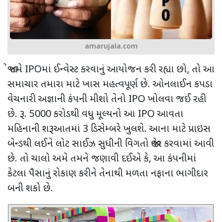
amarujala.com
જો તમે
IPO
માં ઈન્વેસ્ટ કરવાનું આયોજન કરી રહ્યા છો
,
તો આ
સમાચાર તમારા માટે ખાસ મહત્વપૂર્ણ છે. ઓનલાઈન કપડા
વેચનારી અજ્ઞાની કંપની મીશો તેનો
IPO
ખોલવા જઈ રહી
છે. રૂ.
5000
કરોડથી વધુ મૂલ્યનો આ
IPO
આવતા
મહિનાની શરૂઆતમાં
3
ડિસેમ્બરે ખુલશે. આના માટે પ્રાઇસ
બેન્ડથી લઈને લોટ સાઈઝ સુધીની વિગતો જાહેર કરવામાં આવી
છે. તો ચાલો અમે તમને જણાવી દઈએ કે
,
આ કંપનીમાં
કેટલા પૈસાનું રોકાણ કરીને તેનાથી મળતા નફાના ભાગીદાર
બની શકો છે.