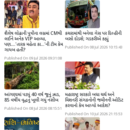
શૈલેષ લોઢાની પુત્રીના લગ્નમાં CMથી
કચરામાંથી બનેલા ગેસ પર દિલ્હીની
લઈને અનેક VIP આવ્યા,
બસો દોડશે; ગડકરીએ કહ્યું
પણ....'તારક મહેતા કા...'ની ટીમ કેમ
Published On 08 Jul 2026 10:15:43
ગાયબ હતી?
Published On 09 Jul 2026 09:31:08
આંગણામાં પડ્યું 40 વર્ષ જૂનું ઝાડ,
મહારાષ્ટ્ર સરકારે બધા ચર્ચ અને
85 વર્ષીય વૃદ્ધનું ખૂલી ગયું નસીબ
મિશનરી સંગઠનોની જમીનની ઓડિટ
કરવાનો કેમ આપ્યો આદેશ?
Published On 08 Jul 2026 08:15:51
Published On 10 Jul 2026 21:15:53