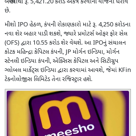
બજારમાંથી રૂ.
5,421.20
કરોડ એકત્ર કરવાની યોજના ધરાવે
છે.
મીશો
IPO
હેઠળ
,
કંપની રોકાણકારો માટે રૂ.
4,250
કરોડના
નવા શેર બહાર પાડી શકશે
,
જ્યારે પ્રમોટર્સ ઓફર ફોર સેલ
(
OFS)
દ્વારા
10.55
કરોડ શેર વેચશે. આ
IPO
નું સંચાલન
કોટક મહિન્દ્રા કેપિટલ કંપની
, JP
મોર્ગન ઇન્ડિયા
,
મોર્ગન
સ્ટેનલી ઇન્ડિયા કંપની
,
એક્સિસ કેપિટલ અને સિટીગ્રુપ
ગ્લોબલ માર્કેટ્સ ઇન્ડિયા દ્વારા કરવામાં આવશે
,
જેમાં
KFin
ટેક્નોલોજીસ લિમિટેડ તેના રજિસ્ટ્રાર હશે.