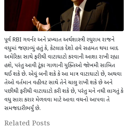
પૂર્વ
RBI
ગવર્નર અને પ્રખ્યાત અર્થશાસ્ત્રી રઘુરામ રાજને
વધુમાં જણાવ્યું હતું કે
,
કેટલાક દેશો હવે સહમત થયા બાદ
અમેરિકા સાથે ફરીથી વાટાઘાટો કરવાની આશા રાખી રહ્યા
હશે
,
પરંતુ આવી ટૂંકા ગાળાની યુક્તિઓ જોખમી સાબિત
થઈ શકે છે. એવું બની શકે કે આ માત્ર વાટાઘાટો છે
,
અથવા
તેઓ વર્તમાન વહીવટ સાથે તેને ચાલુ રાખી શકે છે અને
પછીથી ફરીથી વાટાઘાટો કરી શકે છે
,
પરંતુ મને નથી લાગતું કે
વધુ સારા કરાર મેળવવા માટે આવા વચનો આપવા તે
સમજદારીભર્યું છે.
Related Posts