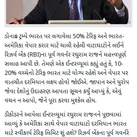
ડોનાલ્ડ ટ્રમ્પે ભારત પર લગાવેલા
50%
ટેરિફ અને ભારત-
અમેરિકા વેપાર કરાર માટે ચાલી રહેલી વાટાઘાટોને લઈને
રિઝર્વ બેંક (
RBI
)ના પૂર્વ ગવર્નર રઘુરામ રાજને મહત્ત્વપૂર્ણ
સલાહ આપી છે. તેમણે એક ઈન્ટરવ્યૂમાં
કહ્યું હતું કે,
10-
20%
વચ્ચેનો ટેરિફ ભારત માટે યોગ્ય રહેશે અને વેપાર પર
વાતચીત દરમિયાન લક્ષ્ય હોવો જોઈએ. જાપાન અને યુરોપ
જેવા દેશોનું ઉદાહરણ આપતા
સૂચન કર્યું આપ્યું કે
,
એવું
વચન ન આપો
,
જેને પૂરા કરવા મુશ્કેલ હોય.
ડીકોડરને આપેલા ઈન્ટરવ્યૂમાં
રઘુરામ રાજનને પૂછવામાં
આવ્યું કે અમેરિકા સાથે વેપાર વાટાઘાટો દરમિયાન ભારત
માટે સ્વીકાર્ય ટેરિફ લિમિટ શું હશે
?
રિઝર્વ બેંકના પૂર્વ ગવર્નરે