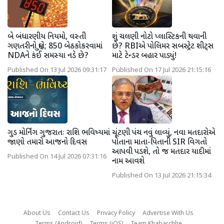
બે બંધારણીય નિયમો, વસ્તી
શું ચલણી નોટો પ્લાસ્ટિકની થવાની
ગણતરીનો મુદ્દો; 850 બેઠકોકરવામાં
છે? RBIએ પોલિમર સબસ્ટ્રેટ શીટ્સ
NDAને કંઈ સમસ્યા નડે છે?
માટે ટેન્ડર બહાર પાડ્યું!
Published On 13 Jul 2026 09:31:17
Published On 17 Jul 2026 21:15:16
ગુડ મોર્નિંગ ગુજરાતઃ રાશિ ભવિષ્યમાં
ચૂંટણી પંચ નવું લાવ્યું, નવા મતદારોએ
જાણો તમારો આજનો દિવસ
પોતાના માતા-પિતાની SIR વિગતો
આપવી પડશે, તો જ મતદાર યાદીમાં
Published On 14 Jul 2026 07:31:16
નામ આવશે
Published On 13 Jul 2026 21:15:34
About Us
Contact Us
Privacy Policy
Advertise With Us
Terms (Android)
Terms (iOS)
Team Khabarchhe