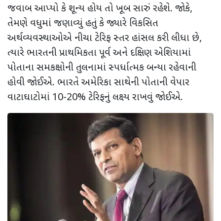
જવાબ આપ્યો કે શૂન્ય હોય તો ખૂબ સારું રહેશે. જોકે
,
તેમણે વધુમાં જણાવ્યું હતું કે જ્યારે વિકસિત
અર્થવ્યવસ્થાઓએ નીચા ટેરિફ સ્તર હાંસલ કરી લીધા છે
,
ત્યારે ભારતની પ્રાથમિકતા પૂર્વ અને દક્ષિણ એશિયામાં
પોતાના સમકક્ષોની તુલનામાં સ્પર્ધાત્મક બન્યા રહેવાની
હોવી જોઈએ. ભારતે અમેરિકા સાથેની પોતાની વેપાર
વાટાઘાટોમાં
10-20%
ટેરિફનું લક્ષ્ય રાખવું જોઈએ.