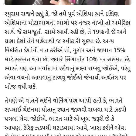
રઘુરામ રાજને કહ્યું કે, જો તમે પૂર્વ એશિયા અને દક્ષિણ
એશિયાના મોટાભાગના ભાગો પર નજર નાખો તો
અમેરિકા
સાથે જે સમજૂતી સામે આવી રહી છે
,
તે
19%
ની છે
અને
ઘણા દેશો તેને પહેલાથી જ સ્વીકારી ચૂક્યા છે. અન્ય
વિકસિત દેશોની વાત કરીએ તો
,
યુરોપ અને જાપાન
15%
માટે સહમત થયા છે
,
જ્યારે સિંગાપોર
10%
પર સહમત છે.
ભારતે પણ આ મર્યાદામાં રહેવાનું લક્ષ્ય રાખવું જોઈએ
,
પરંતુ
એવા વચનો આપવાનું ટાળવું જોઈએ જેનાથી અર્થતંત્ર પર
બોજ વધી શકે.
તેમણે એ વાતને લઈને વોર્નિંગ પણ આપી હતી કે
,
ભારતે
સપ્લાઈ ચેઇનમાં પોતાનું સ્થાન જાળવી રાખવા માટે ઝડપી
પગલાં લેવા જોઈએ. ભારત માટે એ ખૂબ જરૂરી છે કે
આપણાં ટેરિફ ઝડપથી ઘટાડવામાં આવે
,
ખાસ કરીને એવા