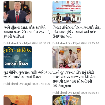
'અમે હોર્મુઝના રક્ષક, દરેક કાર્ગોએ
બિહાર કોંગ્રેસમાં પૈસાના આધારે હોદ્દા;
આપવા પડશે 20 ટકા ટોલ ટેક્સ...',
'દોઢ લાખ રૂપિયા આપો અને પ્રદેશ
ટ્રમ્પની જાહેરાત
ઉપાધ્યક્ષ બનો'
Published On 14 Jul 2026 20:00:23
Published On 13 Jul 2026 22:15:14
ગુડ મોર્નિંગ ગુજરાતઃ રાશિ ભવિષ્યમાં
‘…તો હું પગરખા પહેરવાનું છોડી
જાણો તમારો આજનો દિવસ
દઈશ’ મંચ પર ભાજપના MLAના
શપથથી CM પણ ક્ષોભનીયની
Published On 08 Jul 2026 07:31:25
સ્થિતિમાં મુકાયા
Published On 12 Jul 2026 10:30:51