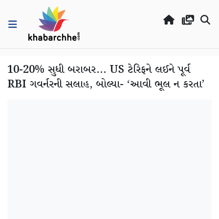
10-20% સુધી બરાબર... US ટેરિફને લઈને પૂર્વ
RBI ગવર્નરની સલાહ, બોલ્યા- ‘આવી ભૂલ ન કરતા’