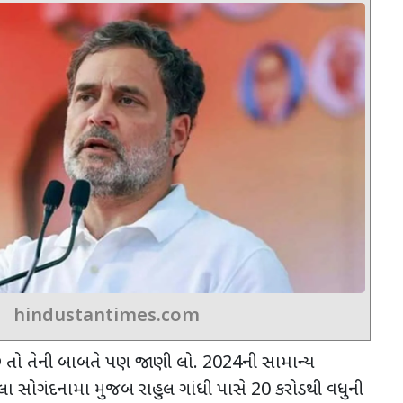
hindustantimes.com
 છે તો તેની બાબતે પણ જાણી લો.
2024
ની સામાન્ય
ેલા સોગંદનામા મુજબ
રાહુલ ગાંધી પાસે
20
કરોડથી વધુની