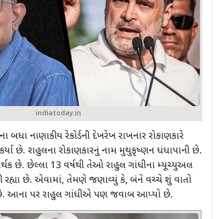
indiatoday.in
ંધીના બધા નાણાકીય રેકોર્ડની દેખરેખ રાખનાર રોકાણકારે
કર્યા છે. રાહુલના રોકાણકારનું નામ મુથુકૃષ્ણન ધંધાપાની છે.
ક છે. છેલ્લા
13
વર્ષથી
તેઓ રાહુલ ગાંધીના મ્યૂચ્યુઅલ
ી રહ્યા છે. એવામાં
,
તેમણે જણાવ્યું કે, બંને વચ્ચે શું વાતો
વું છે. આના પર રાહુલ ગાંધીએ પણ જવાબ આપ્યો છે.