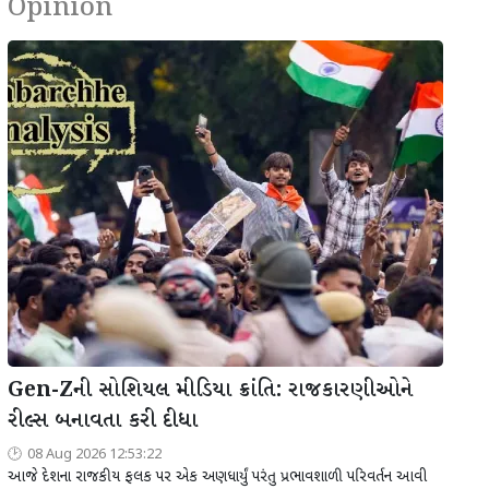
Opinion
Gen-Zની સોશિયલ મીડિયા ક્રાંતિ: રાજકારણીઓને
રીલ્સ બનાવતા કરી દીધા
08 Aug 2026 12:53:22
આજે દેશના રાજકીય ફલક પર એક અણધાર્યું પરંતુ પ્રભાવશાળી પરિવર્તન આવી