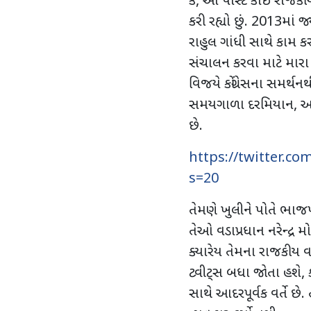
કે
,
આ પોસ્ટ કોઈ રાજકીય 
કરી રહ્યો છું.
2013
માં
જ્
રાહુલ ગાંધી સાથે કામ કર
સંચાલન કરવા માટે માર
વિજયે કોંગ્રેસના સમર્થન
સમયગાળા દરમિયાન
,
અ
છે.
https://twitter.c
s=20
તેમણે ખુલીને પોતે ભાજ
તેઓ વડાપ્રધાન નરેન્દ્ર મો
ક્યારેય તેમના રાજકીય વ
ટ્વીટ્સ બધા જોતા હશે, 
સાથે આદરપૂર્વક વર્તે છે