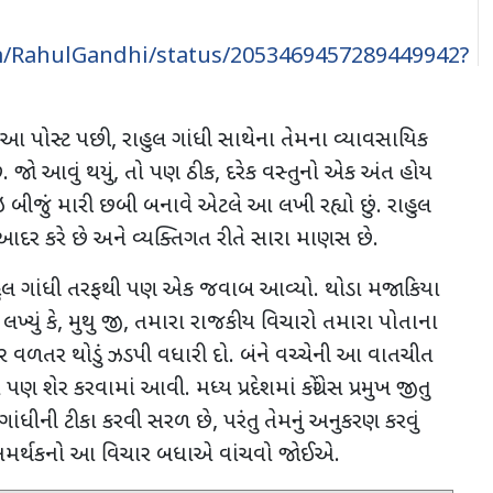
om/RahulGandhi/status/2053469457289449942?
આ પોસ્ટ પછી
,
રાહુલ ગાંધી સાથેના તેમના વ્યાવસાયિક
 જો આવું થયું
,
તો પણ ઠીક, દરેક વસ્તુનો એક અંત હોય
કોઇ બીજું મારી છબી બનાવે એટલે આ લખી રહ્યો છું. રાહુલ
 આદર કરે છે અને વ્યક્તિગત રીતે
સારા માણસ છે.
હુલ ગાંધી તરફથી પણ એક જવાબ આવ્યો. થોડા મજાકિયા
ખ્યું કે, મુથુ જી
,
તમારા રાજકીય વિચારો તમારા પોતાના
ર વળતર થોડું ઝડપી વધારી દો. બંને વચ્ચેની આ વાતચીત
રા પણ શેર કરવામાં આવી. મધ્ય પ્રદેશમાં
કોંગ્રેસ પ્રમુખ જીતુ
લ ગાંધીની ટીકા કરવી સરળ છે
,
પરંતુ તેમનું અનુકરણ કરવું
દી સમર્થકનો આ વિચાર બધાએ વાંચવો જોઈએ.