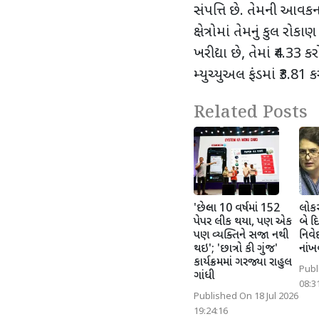
સંપત્તિ છે. તેમની આવકના
ક્ષેત્રોમાં તેમનું કુલ રોકા
ખરીદ્યા છે
,
તેમાં
₹4.33
કર
મ્યુચ્યુઅલ ફંડમાં
₹3.81
કર
Related Posts
'છેલ્લા 10 વર્ષમાં 152
લોકસ
પેપર લીક થયા, પણ એક
બે દ
પણ વ્યક્તિને સજા નથી
નિવે
થઇ'; 'છાત્રો કી ગુંજ'
નાંખ
કાર્યક્રમમાં ગરજ્યા રાહુલ
Publ
ગાંધી
08:3
Published On 18 Jul 2026
19:24:16