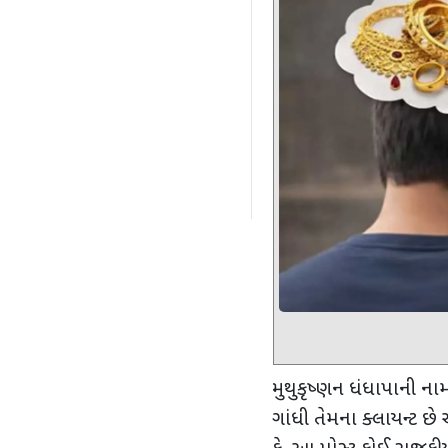
મુથુકૃષ્ણન ધંધાપાની ન
ગાંધી તેમના ક્લાયન્ટ છે