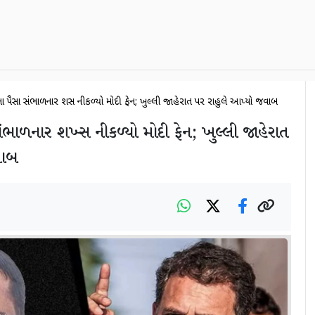
ના પૈસા સંભાળનાર શખ્સ નીકળ્યો મોદી ફેન; ખુલ્લી જાહેરાત પર રાહુલે આપ્યો જવાબ
સંભાળનાર શખ્સ નીકળ્યો મોદી ફેન; ખુલ્લી જાહેરાત
વાબ