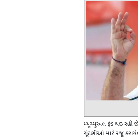
મ્યૂચ્યુઅલ ફંડ થઇ રહી
ચૂંટણીઓ માટે રજૂ કરાય