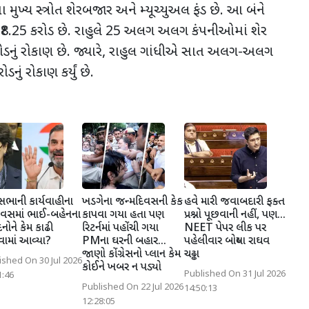
 મુખ્ય સ્ત્રોત શેરબજાર અને મ્યૂચ્યુઅલ ફંડ છે. આ બંને
ણ
₹8.25
કરોડ છે. રાહુલે
25
અલગ અલગ કંપનીઓમાં શેર
ોડનું રોકાણ છે. જ્યારે
,
રાહુલ ગાંધીએ સાત અલગ-અલગ
ોડનું રોકાણ કર્યું છે.
ભાની કાર્યવાહીના
ખડગેના જન્મદિવસની કેક
હવે મારી જવાબદારી ફક્ત
િવસમાં ભાઈ-બહેનના
કાપવા ગયા હતા પણ
પ્રશ્નો પૂછવાની નહીં, પણ...
દનોને કેમ કાઢી
રિટર્નમાં પહોંચી ગયા
NEET પેપર લીક પર
વામાં આવ્યા?
PMના ઘરની બહાર...
પહેલીવાર બોલ્યા રાઘવ
જાણો કોંગ્રેસનો પ્લાન કેમ
ચઢ્ઢા
ished On 30 Jul 2026
કોઈને ખબર ન પડ્યો
Published On 31 Jul 2026
1:46
Published On 22 Jul 2026
14:50:13
12:28:05