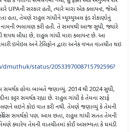
પક્ષ કે નેતાના સમર્થનમાં નથી
;
હું ફક્ત એક અનુભવ શેર
યારે
UPA
ની સરકાર હતી
,
ત્યારે મારા એક ક્લાયન્ટ, જેઓ
તા હતા, તેમણે રાહુલ ગાંધીને મ્યૂચ્યુઅલ ફંડ રોકાણોનું
ા નામની ભલામણ કરી હતી. તે સમયથી આજ સુધી, જ્યાંરે
થી શપથ લીધા છે, રાહુલ ગાંધી મારા ક્લાયન્ટ છે. આ
મારી ઇમેઇલ અને ટેલિફોન દ્વારા અનેક વખત વાતચીત થઇ
om/dmuthuk/status/2053397008715792596?
પ સમર્થક હોવા બાબતે જણાવ્યું.
2014
થી
2024
સુધી
,
દીના કટ્ટર સમર્થક રહ્યા છે. રાહુલ ગાંધી કે તેમના સ્ટાફે
લણને લઇને કોઇ વાત કરી નથી. તેમણે જણાવ્યું કે તેમની
કોંગ્રેસ સમર્થકો પણ. આમ છતા
,
રાહુલ ગાંધી સતત તેમની
. તેમણે ક્યારેય તેમની વાતચીતમાં કોઈ અસભ્યતા કે ઘમંડી