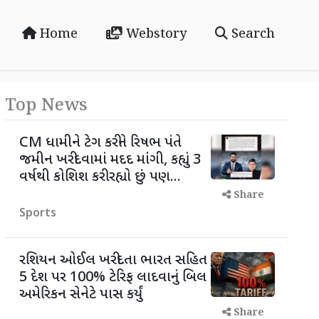
Home
Webstory
Search
Top News
CM ધામીને ટેગ કરીને રિષભ પંતે
જમીન ખરીદવામાં મદદ માંંગી, કહ્યું 3
વર્ષથી કોશિશ કરી રહ્યો છું પણ...
Share
Sports
રશિયન ઓઈલ ખરીદતા ભારત સહિત
5 દેશ પર 100% ટેરિફ લાદવાનું બિલ
અમેરિકન સેનેટે પાસ કર્યું
Share