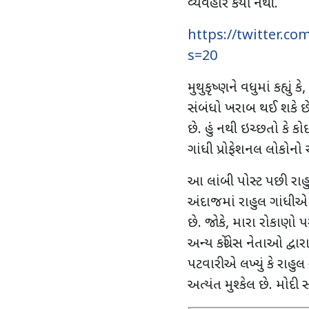
વ્યવહાર કર્યો નથી.
https://twitter.c
s=20
મુથુકૃષ્ણને વધુમાં કહ્યું કે
,
સંબંધો ખરાબ થઈ શકે છે.
છે. હું નથી ઇચ્છતો કે 
ગાંધી પ્રોફેશનલ લોકોનો
આ લાંબી પોસ્ટ પછી
રા
અંદાજમાં
રાહુલ ગાંધીએ લ
છે. જોકે
,
મારા રોકાણો પ
અન્ય કોંગ્રેસ નેતાઓ દ્વા
પટવારીએ લખ્યું કે રાહુ
અત્યંત મુશ્કેલ છે. મો