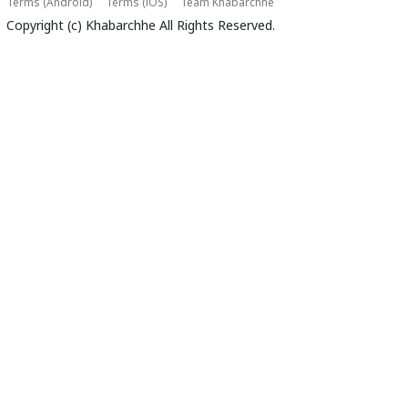
Terms (Android)
Terms (iOS)
Team Khabarchhe
Copyright (c)
Khabarchhe
All Rights Reserved.