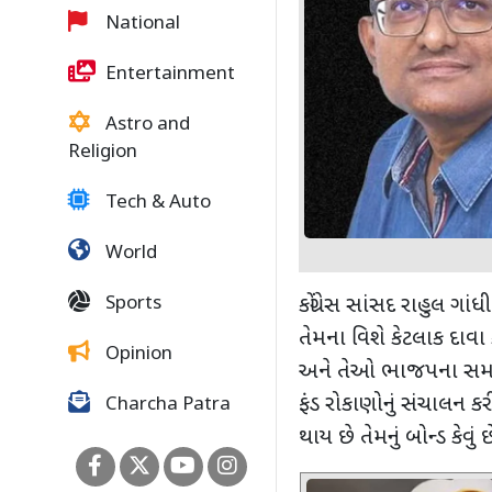
National
Entertainment
Astro and
Religion
Tech & Auto
World
Sports
કોંગ્રેસ સાંસદ રાહુલ ગા
તેમના વિશે કેટલાક દાવા 
Opinion
અને તેઓ ભાજપના સમર્થ
ફંડ રોકાણોનું સંચાલન કર
Charcha Patra
થાય છે તેમનું બોન્ડ કે