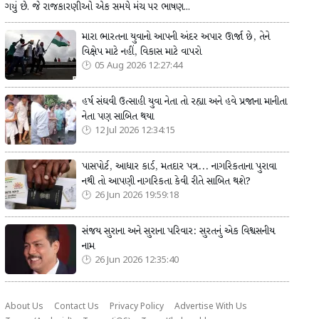
ગયું છે. જે રાજકારણીઓ એક સમયે મંચ પર ભાષણ...
મારા ભારતના યુવાનો આપની અંદર અપાર ઊર્જા છે, તેને
વિક્ષેપ માટે નહીં, વિકાસ માટે વાપરો
05 Aug 2026 12:27:44
હર્ષ સંઘવી ઉત્સાહી યુવા નેતા તો રહ્યા અને હવે પ્રજાના માનીતા
નેતા પણ સાબિત થયા
12 Jul 2026 12:34:15
પાસપોર્ટ, આધાર કાર્ડ, મતદાર પત્ર... નાગરિકતાના પુરાવા
નથી તો આપણી નાગરિકતા કેવી રીતે સાબિત થશે?
26 Jun 2026 19:59:18
સંજય સુરાના અને સુરાના પરિવાર: સુરતનું એક વિશ્વસનીય
નામ
26 Jun 2026 12:35:40
About Us
Contact Us
Privacy Policy
Advertise With Us