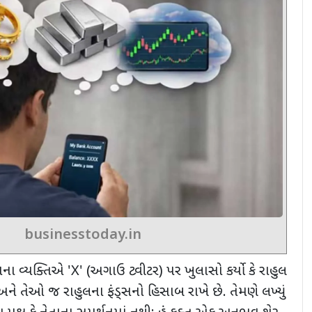
businesstoday.in
ામના વ્યક્તિએ
'X' (
અગાઉ ટ્વીટર) પર ખુલાસો કર્યો કે રાહુલ
 અને તેઓ જ રાહુલના ફંડ્સનો હિસાબ રાખે છે. તેમણે લખ્યું