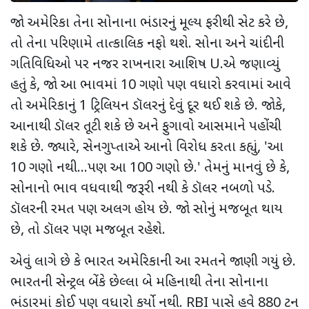
જો અમેરિકા તેના સોનાના ભંડારનું મૂલ્ય ફરીથી સેટ કરે છે
,
તો તેના પરિણામે તાત્કાલિક નફો થશે. સોના અને ચાંદીની
ગતિવિધિઓ પર નજર રાખનારા આશિષ
U.
એ જણાવ્યું
હતું કે
,
જો આ ભાવમાં
10
ગણો પણ વધારો કરવામાં આવે
તો અમેરિકાનું
1
ટ્રિલિયન ડૉલરનું દેવું દૂર થઈ શકે છે. જોકે
,
આનાથી ડૉલર તૂટી શકે છે અને ફુગાવો આસમાને પહોંચી
શકે છે. જ્યારે
,
સેનગુપ્તાએ આનો વિરોધ કરતા કહ્યું
, '
આ
10
ગણો નથી...પણ આ
100
ગણો છે.
'
તેમનું માનવું છે કે
,
સોનાનો ભાવ વધવાથી જરૂરી નથી કે ડૉલર નબળો પડે.
ડૉલરની રમત પણ અલગ હોય છે. જો સોનું મજબૂત થાય
છે
,
તો ડૉલર પણ મજબૂત રહેશે.
એવું લાગે છે કે ભારત અમેરિકાની આ રમતને જાણી ગયું છે.
ભારતની સેન્ટ્રલ બેંકે છેલ્લા બે મહિનાથી તેના સોનાના
ભંડારમાં કોઈ પણ વધારો કર્યો નથી.
RBI
પાસે હવે
880
ટન