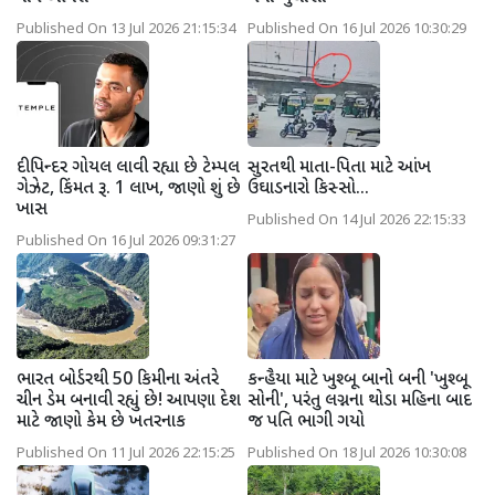
Published On 13 Jul 2026 21:15:34
Published On 16 Jul 2026 10:30:29
દીપિન્દર ગોયલ લાવી રહ્યા છે ટેમ્પલ
સુરતથી માતા-પિતા માટે આંખ
ગેઝેટ, કિંમત રૂ. 1 લાખ, જાણો શું છે
ઉઘાડનારો કિસ્સો...
ખાસ
Published On 14 Jul 2026 22:15:33
Published On 16 Jul 2026 09:31:27
ભારત બોર્ડરથી 50 કિમીના અંતરે
કન્હૈયા માટે ખુશ્બૂ બાનો બની 'ખુશ્બૂ
ચીન ડેમ બનાવી રહ્યું છે! આપણા દેશ
સોની', પરંતુ લગ્નના થોડા મહિના બાદ
માટે જાણો કેમ છે ખતરનાક
જ પતિ ભાગી ગયો
Published On 11 Jul 2026 22:15:25
Published On 18 Jul 2026 10:30:08