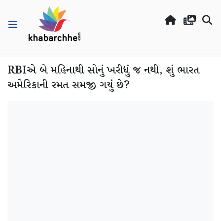
RBIએ બે મહિનાથી સોનું ખરીદ્યું જ નથી, શું ભારત
અમેરિકાની રમત સમજી ગયું છે?