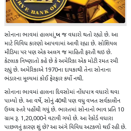
સોનાના ભાવમાં હાલમાં ખુબ જ વધારો થતો રહ્યો છે. આ
માટે વિવિધ કારણો આપવામાં આવી રહ્યા છે. સોશિયલ
મીડિયા પર પણ એક અલગ જ માહિતી ફરતી થઇ છે.
કેટલાક નિષ્ણાતો કહે છે કે અમેરિકા એક મોટી રમત રમી
રહ્યું છે. અમેરિકાએ
1970
ના દાયકાથી તેના સોનાના
ભંડારના મૂલ્યમાં કોઈ ફેરફાર કર્યો નથી.
સોનાના ભાવમાં હાલના દિવસોમાં નોંધપાત્ર વધારો થવા
પામ્યો છે. આ વર્ષે
,
સોનું
40
થી પણ વધુ વખત સર્વકાલીન
ઉચ્ચ સ્તરે પહોંચી ગયું છે. ભારતમાં સોનાનો ભાવ પ્રતિ
10
ગ્રામ રૂ.
1,20,000
ને વટાવી ગયો છે. આ રેકોર્ડ વધારા
પાછળનું કારણ શું છે
?
આ અંગે વિવિધ અટકળો થઈ રહી છે.