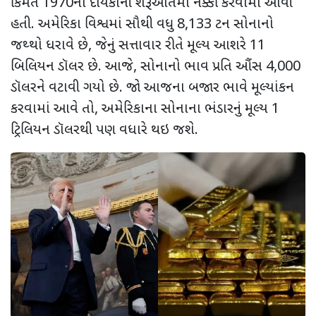
કિંમત
1970
ના દાયકાની શરૂઆતમાં નક્કી કરવામાં આવી
હતી. અમેરિકા વિશ્વમાં સૌથી વધુ
8,133
ટન સોનાનો
જથ્થો ધરાવે છે
,
જેનું સત્તાવાર રીતે મૂલ્ય આશરે
11
બિલિયન ડૉલર છે. આજે
,
સોનાનો ભાવ પ્રતિ ઔંસ
4,000
ડૉલરને વટાવી ગયો છે. જો આજના બજાર ભાવે મૂલ્યાંકન
કરવામાં આવે તો
,
અમેરિકાના સોનાના ભંડારનું મૂલ્ય
1
ટ્રિલિયન ડૉલરથી પણ વધારે થઇ જશે.