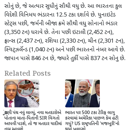
સોનું છે
,
જે અત્યાર સુધીનું સૌથી વધુ છે. આ ભારતના કુલ
વિદેશી વિનિમય ભંડારના
12.5
ટકા
દર્શાવે છે. યુનાઇટેડ
સ્ટેટ્સ પછી
,
જર્મની બીજા ક્રમે સૌથી વધુ સોનાનો ભંડાર
(
3,350
ટન) ધરાવે છે. તેના પછી ઇટાલી (
2,452
ટન)
,
ફ્રાન્સ (
2,437
ટન)
,
રશિયા (
2,330
ટન)
,
ચીન (
2,301
ટન)
,
સ્વિટ્ઝર્લૅન્ડ (
1,040
ટન) અને પછી ભારતનો નંબર આવે છે.
જાપાન પાસે
846
ટન છે
,
જ્યારે તુર્કી પાસે
837
ટન સોનુ છે.
Related Posts
ચૂંટણી પંચ નવું લાવ્યું, નવા મતદારોએ
ભારત પર 500 ટકા ટેરિફ લાગુ
પોતાના માતા-પિતાની SIR વિગતો
કરવામાં અમેરિકા પાછળ કેમ હટી
આપવી પડશે, તો જ મતદાર યાદીમાં
ગયું? US રાષ્ટ્રપતિની 'મજબૂરી'નો
નામ આવશે
થયો ખુલાસો