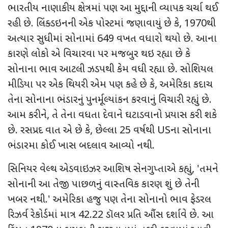
ભારતીય નાણાકીય ક્ષેત્રમાં પણ આ મુદ્દાની વ્યાપક ચર્ચા થઈ
રહી છે. લિંક્ડઇનની એક પોસ્ટમાં જણાવાયું છે કે
, 1970
થી
અત્યાર સુધીમાં સોનામાં
649
વખત વધારો થયો છે. આના
કારણે લોકો એ વિચારવા પર મજબુર થઇ રહ્યા છે કે
સોનાના ભાવ આટલી ઝડપથી કેમ વધી રહ્યા છે. સોશિયલ
મીડિયા પર એક થિયરી એમ પણ કહે છે કે
,
અમેરિકા કદાચ
તેના સોનાના ભંડારનું પુનર્મૂલ્યાંકન કરવાનું વિચારી રહ્યું છે.
આમ કરીને
,
તે તેના વધતા દેવાને ઘટાડવાનો પ્રયાસ કરી શકે
છે. રસપ્રદ વાત એ છે કે
,
છેલ્લા
25
વર્ષથી
US
ના સોનાના
ભંડારમા કોઈ ખાસ બદલાવ આવ્યો નથી.
સિનિયર વેલ્થ એડવાઇઝર આશિષ સેનગુપ્તાએ કહ્યું
, '
તમને
સોનાની આ તેજી પાછળનું વાસ્તવિક કારણ શું છે તેની
ખબર નથી.
'
અમેરિકા હજુ પણ તેના સોનાનો ભાવ ફેડરલ
રિઝર્વ રેકોર્ડમાં માત્ર
42.22
ડૉલર પ્રતિ ઔંસ દર્શાવે છે. આ