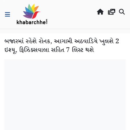
બજારમાં રહેશે રોનક, આગામી અઠવાડિયે ખુલશે 2
ઇશ્યૂ, ફિઝિક્સવાલા સહિત 7 લિસ્ટ થશે