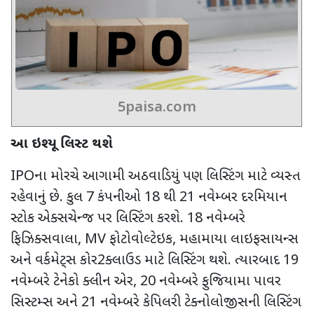
5paisa.com
આ ઇશ્યૂ લિસ્ટ થશે
IPO
ના
મોરચે
આગામી અઠવાડિયું પણ લિસ્ટિંગ માટે વ્યસ્ત
રહેવાનું છે. કુલ 7 કંપનીઓ
18
થી
21
નવેમ્બર દરમિયાન
સ્ટોક એક્સચેન્જ પર લિસ્ટિંગ કરશે.
18
નવેમ્બરે
ફિઝિક્સવાલા
, MV
ફોટોવોલ્ટેઇક
,
મહામાયા લાઇફસાયન્સ
અને વર્કમેટ્સ કોર
2
ક્લાઉડ માટે લિસ્ટિંગ થશે. ત્યારબાદ
19
નવેમ્બરે ટેનેકો ક્લીન એર
, 20
નવેમ્બરે ફુજિયામા પાવર
સિસ્ટમ્સ અને
21
નવેમ્બરે કેપિલરી ટેક્નોલોજીસની લિસ્ટિંગ