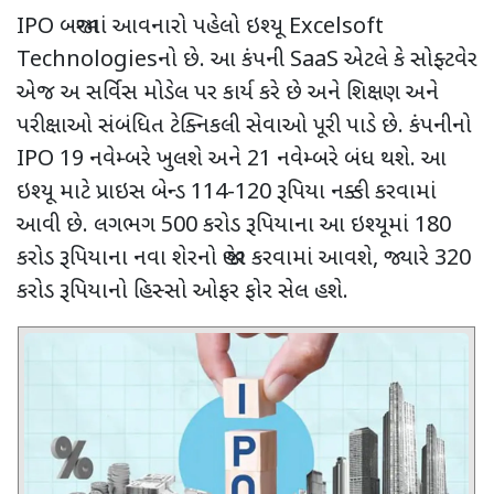
IPO
બજારમાં આવનારો પહેલો ઇશ્યૂ
Excelsoft
Technologies
નો
છે. આ કંપની
SaaS
એટલે કે સોફ્ટવેર
એજ અ સર્વિસ મોડેલ પર કાર્ય કરે છે અને શિક્ષણ અને
પરીક્ષાઓ સંબંધિત ટેક્નિકલી સેવાઓ પૂરી પાડે છે. કંપનીનો
IPO 19
નવેમ્બરે ખુલશે અને
21
નવેમ્બરે બંધ થશે. આ
ઇશ્યૂ માટે પ્રાઇસ બેન્ડ
114-120
રૂપિયા નક્કી કરવામાં
આવી છે. લગભગ
500
કરોડ રૂપિયાના આ ઇશ્યૂમાં
180
કરોડ રૂપિયાના નવા શેરનો જાહેર કરવામાં આવશે
,
જ્યારે
320
કરોડ રૂપિયાનો હિસ્સો ઓફર ફોર સેલ હશે.