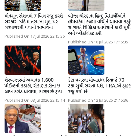
મોનસૂન સેશનમાં 7 બિલ રજૂ કરશે
બીજા ધોરણના હિન્દુ વિદ્યાર્થીઓને
સરકાર, 'વંદે માતરમ'ના મુદ્દા પર
હોમવર્કમાં કલમા વાંચીને આવવા કહ્યું!
ગરમાગરમી થવાની સંભાવના
શાળાએ શિક્ષિકા આયેશાને કાઢી મૂકી
અને બ્લેકલિસ્ટ કરી
Published On 17 Jul 2026 22:15:36
Published On 16 Jul 2026 17:15:35
શેરબજારમાં અચાનક 1,600
ડેટા વગરના મોબાઇલ રિચાર્જ 70
પોઈન્ટનો કડાકો, રોકાણકારોના 9
ટકા સુધી સસ્તા થશે, TRAIએ ડ્રાફ્ટ
લાખ કરોડ ધોવાયા, કારણ છે ટ્રમ્પ
રજૂ કર્યો છે
Published On 08 Jul 2026 22:15:14
Published On 12 Jul 2026 21:15:36