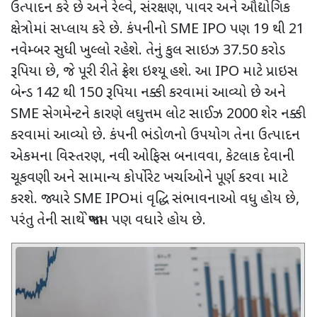
ઉત્પાદન કરે છે અને રેલ્વે
,
સંરક્ષણ
,
પાવર અને ઔદ્યોગિક
ક્ષેત્રોમાં સપ્લાય કરે છે. કંપનીનો
SME IPO
પણ
19
થી
21
નવેમ્બર સુધી ખુલ્લો રહેશે. તેનું કુલ સાઇઝ
37.50
કરોડ
રૂપિયા છે
,
જે પૂરી રીતે ફ્રેશ ઇશ્યૂ હશે. આ
IPO
માટે પ્રાઇસ
બેન્ડ
142
થી
150
રૂપિયા નક્કી કરવામાં આવ્યો છે
અને
SME
સેગમેન્ટને કારણે
લઘુત્તમ લોટ સાઈઝ
2000
શેર નક્કી
કરવામાં આવ્યો છે. કંપની ભંડોળનો ઉપયોગ તેના ઉત્પાદન
એકમના વિસ્તરણ
,
નવી ઓફિસ બનાવવા
,
કેટલાક દેવાની
ચૂકવણી અને સામાન્ય કોર્પોરેટ ખર્ચાઓને પૂર્ણ કરવા માટે
કરશે. જ્યારે
SME IPO
માં
વૃદ્ધિ સંભાવનાઓ વધુ હોય છે
,
પરંતુ તેની સાથે જોખમ પણ વધારે હોય છે.