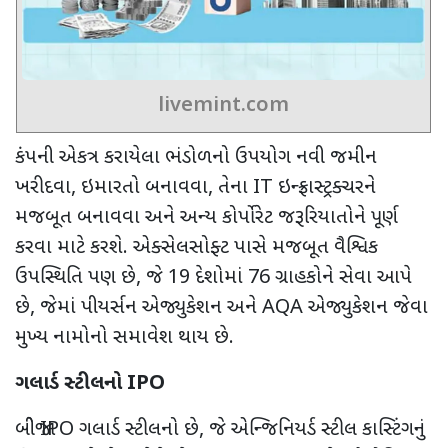
livemint.com
કંપની એકત્ર કરાયેલા ભંડોળનો ઉપયોગ નવી જમીન
ખરીદવા
,
ઇમારતો બનાવવા
,
તેના
IT
ઇન્ફ્રાસ્ટ્રક્ચરને
મજબૂત બનાવવા અને અન્ય કોર્પોરેટ જરૂરિયાતોને પૂર્ણ
કરવા માટે કરશે. એક્સેલસોફ્ટ પાસે મજબૂત વૈશ્વિક
ઉપસ્થિતિ પણ છે
,
જે
19
દેશોમાં
76
ગ્રાહકોને સેવા આપે
છે
,
જેમાં પીયર્સન એજ્યુકેશન અને
AQA
એજ્યુકેશન જેવા
મુખ્ય નામોનો સમાવેશ થાય છે.
ગલાર્ડ સ્ટીલનો
IPO
બીજો
IPO
ગલાર્ડ સ્ટીલનો છે
,
જે એન્જિનિયર્ડ સ્ટીલ કાસ્ટિંગનું