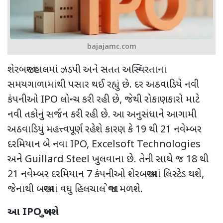
bajajamc.com
શેરબજાર હાલમાં ઝડપી અને સતત અસ્થિરતાના
સમયગાળામાંથી પસાર થઈ રહ્યું છે. દર અઠવાડિયે નવી
કંપનીઓ
IPO
લોન્ચ કરી રહી છે
,
જેથી રોકાણકારો માટે
નવી તકોનું સર્જન કરી રહી છે. આ અનુસંધાને આગામી
અઠવાડિયું મહત્ત્વપૂર્ણ રહેશે
કારણ કે
19
થી
21
નવેમ્બર
દરમિયાન બે નવા
IPO, Excelsoft Technologies
અને
Guillard Steel
ખુલવાના છે. તેની સાથે જ
18
થી
21
નવેમ્બર દરમિયાન 7 કંપનીઓ શેરબજારમાં લિસ્ટેડ થશે
,
જેનાથી બજારમાં વધુ હિલચાલ જોવા મળશે.
આ
IPO
ખુલશે