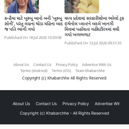
કન્હૈયા માટે ખુશ્બૂ બાનો બની 'ખુશ્બૂ
મધ્ય પ્રદેશમાં સરકારી ચોખા ભરેલો ટ્રક
સોની', પરંતુ લગ્નના થોડા મહિના બાદ
ઇથેનોલ પ્લાન્ટને બદલે ખાનગી
જ પતિ ભાગી ગયો
મિલમાં પહોંચતા વહીવટીતંત્રમાં મચી
ગયો ખળભળાટ
Published On 18 Jul 2026 10:30:08
Published On 12 Jul 2026 09:31:35
About Us
Contact Us
Privacy Policy
Advertise With Us
Terms (Android)
Terms (iOS)
Team Khabarchhe
Copyright (c)
Khabarchhe
All Rights Reserved.
About Us
Contact Us
Privacy Policy
Advertise With Us
Copyright (c)
Khabarchhe
- All Rights Reserved