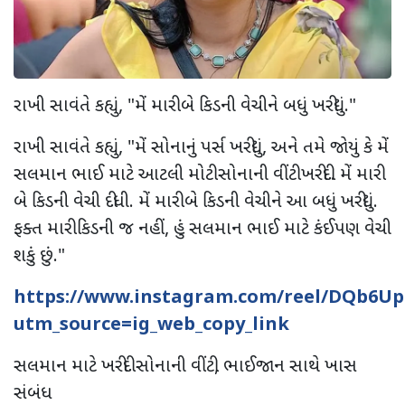
રાખી સાવંતે કહ્યું, "મેં મારી બે કિડની વેચીને બધું ખરીદ્યું."
રાખી સાવંતે કહ્યું, "મેં સોનાનું પર્સ ખરીદ્યું, અને તમે જોયું કે મેં
સલમાન ભાઈ માટે આટલી મોટી સોનાની વીંટી ખરીદી. મેં મારી
બે કિડની વેચી દીધી. મેં મારી બે કિડની વેચીને આ બધું ખરીદ્યું.
ફક્ત મારી કિડની જ નહીં, હું સલમાન ભાઈ માટે કંઈપણ વેચી
શકું છું."
https://www.instagram.com/reel/DQb6Up
utm_source=ig_web_copy_link
સલમાન માટે ખરીદી સોનાની વીંટી, ભાઈજાન સાથે ખાસ
સંબંધ