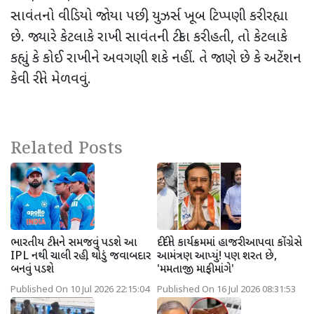
સાવંતનો વીડિયો જોયા પછી, યુઝર્સ ખૂબ ટિપ્પણી કરી રહ્યા
છે. જ્યારે કેટલાકે રાખી સાવંતની ટીકા કરી હતી, તો કેટલાકે
કહ્યું કે કોઈ રાખીને અવગણી શકે નહીં. તે જાણે છે કે અટેંશન
કેવી રીતે મેળવવું.
Related Posts
ભારતીય ટીમને સમજવું પડશે આ
દીદીને કાર્યક્રમમાં હાજરી આપવા કોંગ્રેસે
IPL નથી ચાલી રહી, થોડું જવાબદાર
આમંત્રણ આપ્યું! પણ શરત છે,
બનવું પડશે
'મમતાજી માફી માંગે'
Published On 10 Jul 2026 22:15:04
Published On 16 Jul 2026 08:31:53