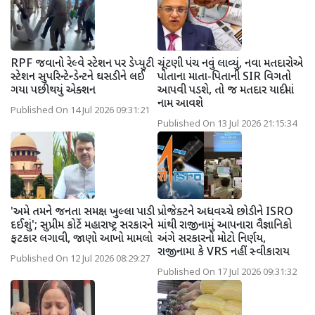
RPF જવાનો રેલ્વે સ્ટેશન પર ડેપ્યુટી
ચૂંટણી પંચ નવું લાવ્યું, નવા મતદારોએ
સ્ટેશન સુપરિન્ટેન્ડેન્ટને ઘસડીને લઈ
પોતાના માતા-પિતાની SIR વિગતો
ગયા પછી થયું એક્શન
આપવી પડશે, તો જ મતદાર યાદીમાં
નામ આવશે
Published On 14 Jul 2026 09:31:21
Published On 13 Jul 2026 21:15:34
'અમે તમને જનતા સમક્ષ ખુલ્લા પાડી
પ્રોજેક્ટને અધવચ્ચે છોડીને ISRO
દઈશું'; સુપ્રીમ કોર્ટે મહારાષ્ટ્ર સરકારને
માંથી રાજીનામું આપનારા વૈજ્ઞાનિકો
ફટકાર લગાવી, જાણો આખો મામલો
અંગે સરકારનો મોટો નિર્ણય,
રાજીનામા કે VRS નહીં સ્વીકારાય
Published On 12 Jul 2026 08:29:27
Published On 17 Jul 2026 09:31:32