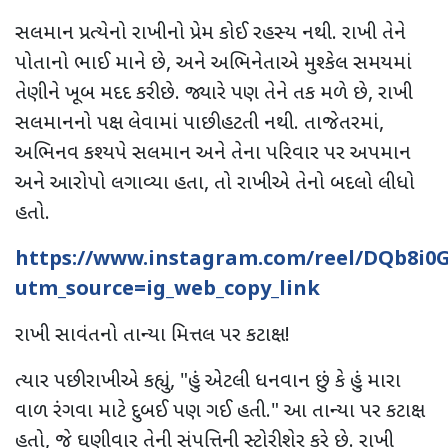
સલમાન પ્રત્યેનો રાખીનો પ્રેમ કોઈ રહસ્ય નથી. રાખી તેને
પોતાનો ભાઈ માને છે, અને અભિનેતાએ મુશ્કેલ સમયમાં
તેણીને ખૂબ મદદ કરી છે. જ્યારે પણ તેને તક મળે છે, રાખી
સલમાનનો પક્ષ લેવામાં પાછી હટતી નથી. તાજેતરમાં,
અભિનવ કશ્યપે સલમાન અને તેના પરિવાર પર અપમાન
અને આરોપો લગાવ્યા હતા, તો રાખીએ તેનો બદલો લીધો
હતો.
https://www.instagram.com/reel/DQb8i0G
utm_source=ig_web_copy_link
રાખી સાવંતનો તાન્યા મિત્તલ પર કટાક્ષ!
ત્યાર પછી રાખીએ કહ્યું, "હું એટલી ધનવાન છું કે હું મારા
વાળ રંગવા માટે દુબઈ પણ ગઈ હતી." આ તાન્યા પર કટાક્ષ
હતો, જે ઘણીવાર તેની સંપત્તિની સ્ટોરી શેર કરે છે. રાખી