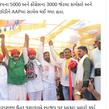
જપના
5000
અને કોંગ્રેસના
3000
જેટલા કાર્યકરો અને
 છોડીને
AAP
માં સામેલ થઈ ગયા હતા.
ારાસભ્ય ચૈતર વસાવાએ ભાજપ પર આકરા પ્રહારો કર્યા