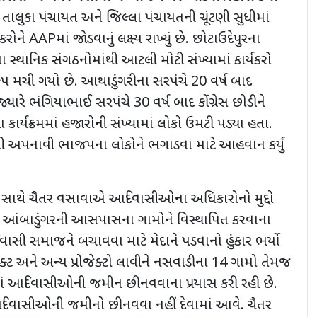
લુકા પંચાયત અને જિલ્લા પંચાયતની ચૂંટણી સુધીમાં
કરોને
AAP
માં જોડવાનું લક્ષ્ય રાખ્યું છે. છોટાઉદેપુરના
ના સ્થાનિક સંગઠનોમાંથી આટલી મોટી સંખ્યામાં કાર્યકરો
કંપ મચી ગયો છે. આથાડુંગરીના સરપંચે
20
વર્ષ બાદ
્યારે ભંગિયાભાઈ સરપંચે
30
વર્ષ બાદ કોંગ્રેસ છોડીને
કાર્યક્રમમાં હજારોની સંખ્યામાં લોકો ઉમટી પડ્યા હતા.
 અપનાવી ભાજપના લોકોને ભગાડવા માટે આહવાન કર્યું
ની સાથે ચૈતર વસાવાએ આદિવાસીઓના અધિકારોનો મુદ્દો
ે આંબાડુંગરની આસપાસના ગામોને વિસ્થાપિત કરવાના
વાસી સમાજને બચાવવા માટે મેદાને પડવાનો હુંકાર ભર્યો
ેક્ટ અને અન્ય પ્રોજેક્ટો લાવીને નસવાડીના
14
ગામો તેમજ
ં આદિવાસીઓની જમીન છીનવવાના પ્રયાસ કરી રહી છે.
િવાસીઓની જમીનો છીનવવા નહીં દેવામાં આવે. ચૈતર