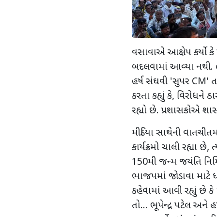
વસાવાએ આક્ષેપ કર્યો કે
બદલવામાં આવ્યા નથી. હાલ
હર્ષ સંઘવી
'
સુપર
CM'
ત
કરતા કહ્યું કે
,
વિરોધને ઠા
રહ્યો છે. પ્રશાસકોએ શા
મીડિયા સાથેની વાતચીતમા
કાર્યક્રમો ચાલી રહ્યા છે
,
ત
150
મી જન્મ જયંતિ નિમિત
ભાજપમાં જોડાવા માટે ધમ
કહેવામાં આવી રહ્યું છે કે
તો... ભૂપેન્દ્ર પટેલ અન