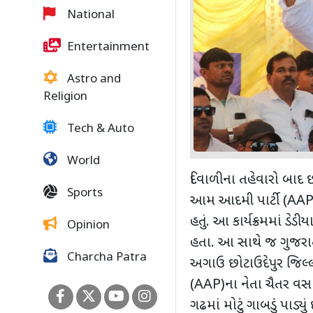
National
Entertainment
Astro and
Religion
Tech & Auto
World
દિવાળીના તહેવારો બાદ છ
Sports
આમ આદમી પાર્ટી (
AAP
હતું. આ કાર્યક્રમમાં ડે
Opinion
હતા. આ સાથે જ ગુજરાત
Charcha Patra
અગાઉ છોટાઉદેપુર જિલ્લ
(
AAP)
ના નેતા ચૈતર વસ
ગઢમાં મોટું ગાબડું પાડ્ય