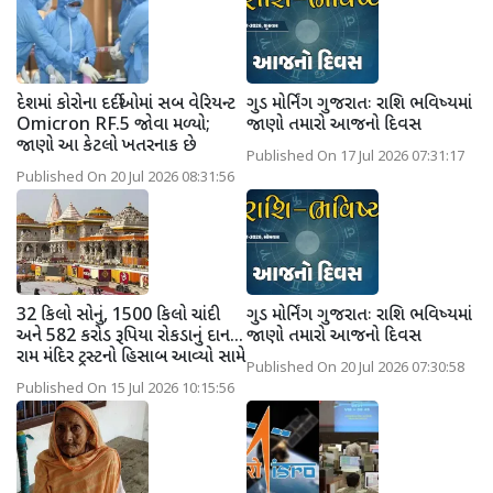
દેશમાં કોરોના દર્દીઓમાં સબ વેરિયન્ટ
ગુડ મોર્નિંગ ગુજરાતઃ રાશિ ભવિષ્યમાં
Omicron RF.5 જોવા મળ્યો;
જાણો તમારો આજનો દિવસ
જાણો આ કેટલો ખતરનાક છે
Published On 17 Jul 2026 07:31:17
Published On 20 Jul 2026 08:31:56
32 કિલો સોનું, 1500 કિલો ચાંદી
ગુડ મોર્નિંગ ગુજરાતઃ રાશિ ભવિષ્યમાં
અને 582 કરોડ રૂપિયા રોકડાનું દાન...
જાણો તમારો આજનો દિવસ
રામ મંદિર ટ્રસ્ટનો હિસાબ આવ્યો સામે
Published On 20 Jul 2026 07:30:58
Published On 15 Jul 2026 10:15:56