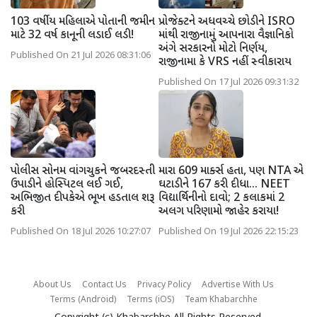
103 વર્ષીય મહિલાએ પોતાની જમીન
પ્રોજેક્ટને અધવચ્ચે છોડીને ISRO
માટે 32 વર્ષ કાનૂની લડાઈ લડી!
માંથી રાજીનામું આપનારા વૈજ્ઞાનિકો
અંગે સરકારનો મોટો નિર્ણય,
Published On 21 Jul 2026 08:31:06
રાજીનામા કે VRS નહીં સ્વીકારાય
Published On 17 Jul 2026 09:31:32
પોલીસ સોનમ વાંગચુકને જબરદસ્તી
મારા 609 માર્ક્સ હતા, પણ NTA એ
ઉપાડીને હોસ્પિટલ લઈ ગઈ,
ઘટાડીને 167 કરી દીધા... NEET
અભિજીત દીપકેએ ભૂખ હડતાલ શરૂ
વિદ્યાર્થિનીનો દાવો; 2 કલાકમાં 2
કરી
અલગ પરિણામો જાહેર કરાયા!
Published On 18 Jul 2026 10:27:07
Published On 19 Jul 2026 22:15:23
About Us
Contact Us
Privacy Policy
Advertise With Us
Terms (Android)
Terms (iOS)
Team Khabarchhe