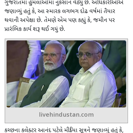
ગુજરાતમાં હુમલાઓમાં નુકસાન વેઠ્યું છે. અધિકારીઓએ
જણાવ્યું હતું કે
,
આ સ્મારક લગભગ દોઢ વર્ષમાં તૈયાર
થવાની અપેક્ષા છે. તેમણે એમ પણ કહ્યું કે
,
જમીન પર
પ્રારંભિક કાર્ય શરૂ થઈ ગયું છે.
livehindustan.com
કચ્છના કલેક્ટર આનંદ પટેલે મીડિયા સૂત્રને જણાવ્યું હતું કે
,