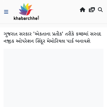
ગુજરાત સરકાર 'એકતાના પ્રતીક' તરીકે કચ્છમાં સરહદ
નજીક ઓપરેશન સિંદૂર મેમોરિયલ પાર્ક બનાવશે