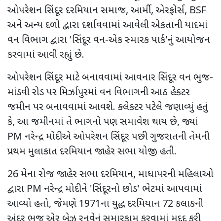
ઓપરેશન સિંદૂર દરમિયાન સમાજ
,
આર્મી
,
એરફોર્સ
, BSF
અને અન્ય દળો દ્વારા દર્શાવવામાં આવેલી એકતાની યાદમાં
વન વિભાગ દ્વારા
'
સિંદૂર વન-એક સ્મારક પાર્ક
'
નું આયોજન
કરવામાં આવી રહ્યું છે.
ઓપરેશન સિંદૂર માટે બનાવવામાં આવનાર સિંદૂર વન ભુજ-
માંડવી રોડ પર મિર્ઝાપુરમાં વન વિભાગની આઠ હેક્ટર
જમીન પર બનાવવામાં આવશે. કલેક્ટર પટેલે જણાવ્યું હતું
કે
,
આ જમીનમાં તે ભાગનો પણ સમાવેશ થાય છે
,
જ્યાં
PM
નરેન્દ્ર મોદીએ ઓપરેશન સિંદૂર પછી ગુજરાતની તેમની
પ્રથમ મુલાકાત દરમિયાન જાહેર સભા યોજી હતી.
26
મેના રોજ જાહેર સભા દરમિયાન
,
માધાપરની મહિલાઓ
દ્વારા
PM
નરેન્દ્ર મોદીને
'
સિંદૂરનો છોડ
'
ભેટમાં આપવામાં
આવ્યો હતો
,
જેમણે
1971
ના યુદ્ધ દરમિયાન
72
કલાકની
અંદર ભુજ એર બેઝ રનવેનું સમારકામ કરવામાં મદદ કરી