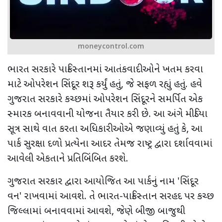
moneycontrol.com
ભારત સરકારે પાકિસ્તાનમાં આતંકવાદીઓને ખતમ કરવા
માટે ઓપરેશન સિંદૂર શરૂ કર્યું હતું
,
જે સફળ રહ્યું હતું. હવે
ગુજરાત સરકારે કચ્છમાં ઓપરેશન સિંદૂરને સમર્પિત એક
સ્મારક બનાવવાની યોજના તૈયાર કરી છે. આ અંગે મીડિયા
સૂત્ર સાથે વાત કરતા અધિકારીઓએ જણાવ્યું હતું કે
,
આ
પાર્ક સુરક્ષા દળો પ્રત્યેના આદર તેમજ રાષ્ટ્ર દ્વારા દર્શાવવામાં
આવેલી એકતાને પ્રતિબિંબિત કરશે.
ગુજરાત સરકાર દ્વારા આયોજિત આ પાર્કનું નામ
'
સિંદૂર
વન
'
રાખવામાં આવશે. તે ભારત-પાકિસ્તાન સરહદ પર કચ્છ
જિલ્લામાં બનાવવામાં આવશે
,
જેણે બીજી બાજુથી