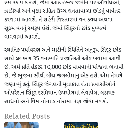
સ્મારક પાર્ક હશે
,
જેમાં આઠ હેક્ટર જમીન પર ઔષધિઓ
,
ઝાડીઓ અને વૃક્ષો સહિત ઉચ્ચ ઘનતાવાળા છોડનું વાવેતર
કરવામાં આવશે. તે શહેરી વિસ્તારમાં વન કવચ અથવા
સૂક્ષ્મ વનનું સ્વરૂપ લેશે
,
જેમાં સિંદૂરનો છોડ મુખ્યત્વે
વાવવામાં આવશે.
સ્થાનિક પર્યાવરણ અને માટીની સ્થિતિને અનુરૂપ સિંદૂર છોડ
સાથે લગભગ
35
વનસ્પતિ પ્રજાતિઓ ઓળખવામાં આવી
છે. અમે પ્રતિ હેક્ટર
10,000
છોડ વાવવાની યોજના બનાવી
છે
,
જે ભુજના સૌથી ગીચ જંગલોમાંનું એક હશે
,
એમ તેમણે
જણાવ્યું હતું. સિંદૂર જંગલની મુલાકાત લેતા પ્રવાસીઓને
ઓપરેશન સિંદૂર દરમિયાન ઉપયોગમાં લેવાયેલા લડાયક
સાધનો અને વિમાનોના ડાયોરામા પણ જોવા મળશે.
Related Posts