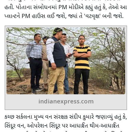
હતી. પોતાના સંબોધનમાં
PM
મોદીએ કહ્યું હતું કે
,
તેઓ આ
પ્લાન્ટને
PM
હાઉસ લઈ જશે
,
જ્યાં તે
'
વટવૃક્ષ
'
બની જશે.
indianexpress.com
કચ્છ સર્કલના મુખ્ય વન સંરક્ષક સંદીપ કુમારે જણાવ્યું હતું કે
,
સિંદૂર વન
,
ઓપરેશન સિંદૂર પર આધારિત થીમ-આધારિત