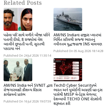
Related Posts
પહેલા પતિ સાથે મળીને બીજા પતિને
AM/NS Indiaના હજીરા પ્લાન્ટમાં
પતાવી દીધો, 8 રાજ્યોમાં વેશ
નિર્મિત સ્ટીલથી સજ્જ ભારતનું
બદલીને છુપાતી પત્ની, સુરતથી
નવીનત્તમ યુદ્ધજહાજ INS માલવણ
પકડાયા બંને
Published On 05 Aug 2026 18:14:28
Published On 24 Jul 2026 11:30:14
AM/NS India અને SVNIT દ્વારા
TechD Cyber Securityએ
રોજગારલક્ષી કૌશલ્ય વિકાસ
ભારત અને યુએઈની અગ્રણી બ્રાન્ડ્સ
કાર્યક્રમનો પ્રારંભ
પાસેથી MSSP મેન્ડેટ્સ મેળવ્યા;
દેશવ્યાપી TECHD ONE રોડશોની
Published On 16 Jul 2026 19:07:59
શરૂઆત કરી