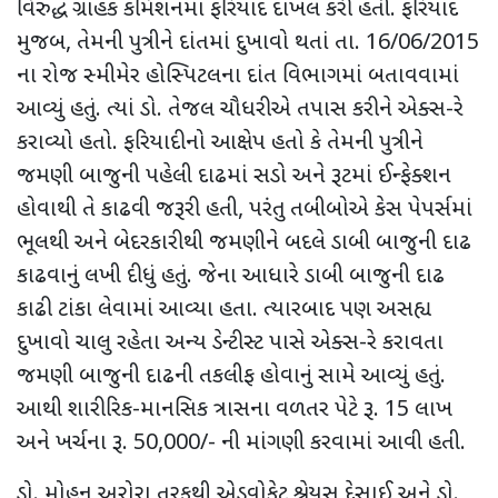
વિરુદ્ધ ગ્રાહક કમિશનમાં ફરિયાદ દાખલ કરી હતી. ફરિયાદ
મુજબ, તેમની પુત્રીને દાંતમાં દુખાવો થતાં તા. 16/06/2015
ના રોજ સ્મીમેર હોસ્પિટલના દાંત વિભાગમાં બતાવવામાં
આવ્યું હતું. ત્યાં ડો. તેજલ ચૌધરીએ તપાસ કરીને એક્સ-રે
કરાવ્યો હતો. ફરિયાદીનો આક્ષેપ હતો કે તેમની પુત્રીને
જમણી બાજુની પહેલી દાઢમાં સડો અને રૂટમાં ઈન્ફેક્શન
હોવાથી તે કાઢવી જરૂરી હતી, પરંતુ તબીબોએ કેસ પેપર્સમાં
ભૂલથી અને બેદરકારીથી જમણીને બદલે ડાબી બાજુની દાઢ
કાઢવાનું લખી દીધું હતું. જેના આધારે ડાબી બાજુની દાઢ
કાઢી ટાંકા લેવામાં આવ્યા હતા. ત્યારબાદ પણ અસહ્ય
દુખાવો ચાલુ રહેતા અન્ય ડેન્ટીસ્ટ પાસે એક્સ-રે કરાવતા
જમણી બાજુની દાઢની તકલીફ હોવાનું સામે આવ્યું હતું.
આથી શારીરિક-માનસિક ત્રાસના વળતર પેટે રૂ. 15 લાખ
અને ખર્ચના રૂ. 50,000/- ની માંગણી કરવામાં આવી હતી.
​ડો. મોહન અરોરા તરફથી એડવોકેટ શ્રેયસ દેસાઈ અને ડો.