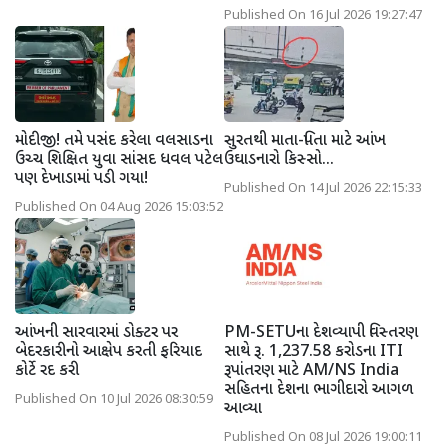
Published On 16 Jul 2026 19:27:47
મોદીજી! તમે પસંદ કરેલા વલસાડના
સુરતથી માતા-પિતા માટે આંખ
ઉચ્ચ શિક્ષિત યુવા સાંસદ ધવલ પટેલ
ઉઘાડનારો કિસ્સો...
પણ દેખાડામાં પડી ગયા!
Published On 14 Jul 2026 22:15:33
Published On 04 Aug 2026 15:03:52
આંખની સારવારમાં ડોક્ટર પર
PM-SETUના દેશવ્યાપી વિસ્તરણ
બેદરકારીનો આક્ષેપ કરતી ફરિયાદ
સાથે રૂ. 1,237.58 કરોડના ITI
કોર્ટે રદ કરી
રૂપાંતરણ માટે AM/NS India
સહિતના દેશના ભાગીદારો આગળ
Published On 10 Jul 2026 08:30:59
આવ્યા
Published On 08 Jul 2026 19:00:11