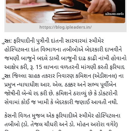
https://blog.ipleaders.in/
​સુરત: ફરિયાદીની પુત્રીની દાંતની સારવારમાં સ્મીમેર
હોસ્પિટલના દાંત વિભાગના તબીબોએ બેદરકારી દાખવીને
જમણી બાજુને બદલે ડાબી બાજુની દાઢ કાઢી નાંખી હોવાનો
આક્ષેપ કરી, રૂ. 15 લાખના વળતરની માંગણી કરતી ફરિયાદ
સુરત જિલ્લા ગ્રાહક તકરાર નિવારણ કમિશન (એડીશનલ) ના
પ્રમુખ ન્યાયાધીશ આર. એલ. ઠક્કર અને સભ્ય પૂર્વીબેન
જોષીની બેન્ચે રદ કરી છે. કમિશને ઠરાવ્યું છે કે ડોક્ટરોની
સેવામાં કોઈ જ ખામી કે બેદરકારી જણાઈ આવતી નથી.
​કેસની વિગત મુજબ એક ફરિયાદીએ સ્મીમેર હોસ્પિટલના
તબીબો (ડો. તેજલ ચૌધરી અને ડો. મોહન અરોરા વગેરે)