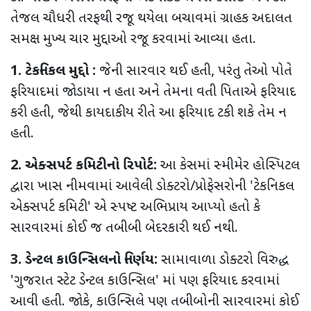
તેજલ ચૌધરી તરફથી રજૂ થયેલા બચાવમાં ગ્રાહક અદાલત
સમક્ષ મુખ્ય ચાર મુદ્દાઓ રજૂ કરવામાં આવ્યા હતા.
​1. ટેકનિકલ મુદ્દો :
જેની સારવાર થઈ હતી, પરંતુ તેઓ પોતે
ફરિયાદમાં જોડાયા ન હતા અને તેમના વતી પિતાએ ફરિયાદ
કરી હતી, જેથી કાયદાકીય રીતે આ ફરિયાદ ટકી શકે તેમ ન
હતી.
2. એક્સપર્ટ કમિટીનો રિપોર્ટ:
આ કેસમાં સ્મીમેર હોસ્પિટલ
દ્વારા ખાસ નીમવામાં આવેલી ડોક્ટરો/પ્રોફેસરોની 'ટેકનિકલ
એક્સપર્ટ કમિટી' એ સ્પષ્ટ અભિપ્રાય આપ્યો હતો કે
સારવારમાં કોઈ જ તબીબી બેદરકારી થઈ નથી.
3. ડેન્ટલ કાઉન્સિલનો નિર્ણય:
સામાવાળા ડોક્ટરો વિરુદ્ધ
'ગુજરાત સ્ટેટ ડેન્ટલ કાઉન્સિલ' માં પણ ફરિયાદ કરવામાં
આવી હતી. જોકે, કાઉન્સિલે પણ તબીબોની સારવારમાં કોઈ