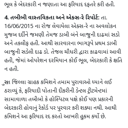
ભૂલ કે બેદરકારી ન જણાતા આ ફરિયાદ દફતરે કરી હતી.
4. તબીબી વાસ્તવિકતા અને એક્સ-રે રિપોર્ટ:
તા.
16/06/2015 ના રોજ લેવાયેલા એક્સ-રે ના અવલોકન
મુજબ દર્દીને જમણી તેમજ ડાબી બંને બાજુની દાઢમાં સડો
અને તકલીફ હતી. આથી સારવારના ભાગરૂપે પ્રથમ ડાબી
બાજુની સડેલી દાઢ ડો. તેજલ ચૌધરી દ્વારા કાઢવામાં આવી
હતી, જેમાં ઓપરેશન દરમિયાન કોઈ ભૂલ, બેદરકારી કે ક્ષતિ
ન હતી.
સુરત જિલ્લા ગ્રાહક કમિશને તમામ પુરાવાઓ ધ્યાને લઈ
ઠરાવ્યું કે, ફરિયાદી પોતાની દીકરીની ડેન્ટલ ટ્રીટમેન્ટમાં
સામાવાળા તબીબો કે હોસ્પિટલ પક્ષે કોઈ પણ પ્રકારની
બેદરકારી હોવાનું રેકોર્ડ પર પુરવાર કરી શક્યા નથી. આથી
કમિશને આ ફરિયાદ રદ કરતો આખરી હુકમ કર્યો છે.