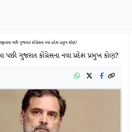
ાજીનામા પછી ગુજરાત કોંગ્રેસના નવા પ્રદેશ પ્રમુખ કોણ?
ા પછી ગુજરાત કોંગ્રેસના નવા પ્રદેશ પ્રમુખ કોણ?