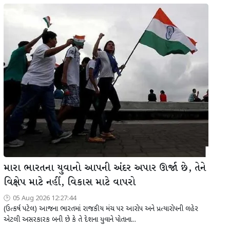
મારા ભારતના યુવાનો આપની અંદર અપાર ઊર્જા છે, તેને
વિક્ષેપ માટે નહીં, વિકાસ માટે વાપરો
05 Aug 2026 12:27:44
(ઉત્કર્ષ પટેલ) આજના ભારતમાં રાજકીય મંચ પર આરોપ અને પ્રત્યારોપની લહેર
એટલી અસરકારક બની છે કે તે દેશના યુવાને પોતાના...