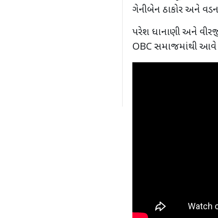
ગેનીબેન ઠાકોર અને વડનર
પરેશ ધાનાણી અને વીરજી
OBC
સમાજમાંથી આવે છ