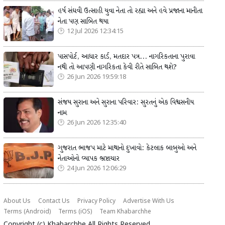
હર્ષ સંઘવી ઉત્સાહી યુવા નેતા તો રહ્યા અને હવે પ્રજાના માનીતા
નેતા પણ સાબિત થયા
12 Jul 2026 12:34:15
પાસપોર્ટ, આધાર કાર્ડ, મતદાર પત્ર... નાગરિકતાના પુરાવા
નથી તો આપણી નાગરિકતા કેવી રીતે સાબિત થશે?
26 Jun 2026 19:59:18
સંજય સુરાના અને સુરાના પરિવાર: સુરતનું એક વિશ્વસનીય
નામ
26 Jun 2026 12:35:40
ગુજરાત ભાજપ માટે માથાનો દુખાવો: કેટલાક બાબુઓ અને
નેતાઓનો વ્યાપક ભ્રષ્ટાચાર
24 Jun 2026 12:06:29
About Us
Contact Us
Privacy Policy
Advertise With Us
Terms (Android)
Terms (iOS)
Team Khabarchhe
Copyright (c)
Khabarchhe
All Rights Reserved.