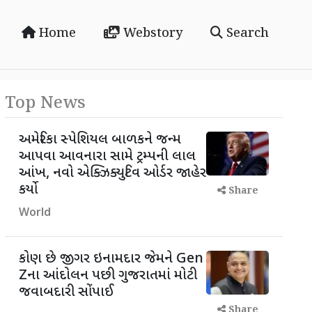
Home
Webstory
Search
Top News
અમેરિકા સ્પેશિયલ બાળકને જન્મ
આપવા આવનારા સામે ટ્રમ્પની લાલ
આંખ, નવો એક્ઝિક્યુટિવ ઓર્ડર જાહેર
કર્યો
Share
World
કોણ છે જીગર ઇનામદાર જેમને Gen
Zના આંદોલન પછી ગુજરાતમાં મોટી
જવાબદારી સોંપાઈ
Share