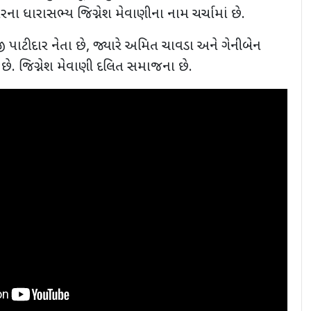
ના ધારાસભ્ય જિગ્નેશ મેવાણીના નામ ચર્ચામાં છે.
 પાટીદાર નેતા છે, જ્યારે અમિત ચાવડા અને ગેનીબેન
ે. જિગ્નેશ મેવાણી દલિત સમાજના છે.