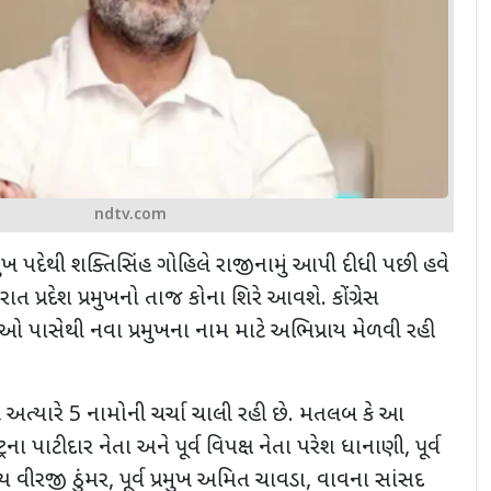
ndtv.com
 પ્રમુખ પદેથી શક્તિસિંહ ગોહિલે રાજીનામું આપી દીધી પછી હવે
જરાત પ્રદેશ પ્રમુખનો તાજ કોના શિરે આવશે. કોંગ્રેસ
ઓ પાસેથી નવા પ્રમુખના નામ માટે અભિપ્રાય મેળવી રહી
માટે અત્યારે 5 નામોની ચર્ચા ચાલી રહી છે. મતલબ કે આ
્રના પાટીદાર નેતા અને પૂર્વ વિપક્ષ નેતા પરેશ ધાનાણી, પૂર્વ
ય વીરજી ઠુંમર, પૂર્વ પ્રમુખ અમિત ચાવડા, વાવના સાંસદ