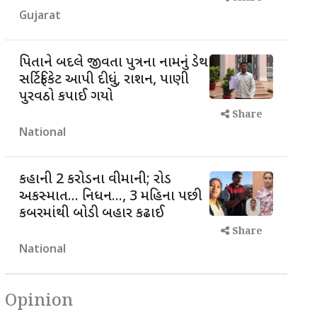
Gujarat
પિતાને બદલે જીવતા પુત્રના નામનું ડેથ
સર્ટિફિકેટ આપી દીધું, રાશન, પાણી
પુરવઠો કપાઈ ગયો
Share
National
કહાની 2 કરોડના વીમાની; રોડ
અકસ્માત... નિધન..., 3 મહિના પછી
કબરમાંથી બોડી બહાર કઢાઈ
Share
National
Opinion