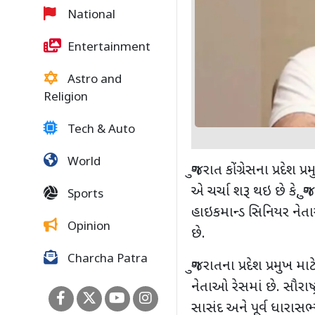
National
Entertainment
Astro and
Religion
Tech & Auto
World
ગુજરાત કોંગ્રેસના પ્રદેશ
એ ચર્ચા શરૂ થઇ છે કે, ગુ
Sports
હાઇકમાન્ડ સિનિયર નેતા
Opinion
છે.
Charcha Patra
ગુજરાતના પ્રદેશ પ્રમુખ 
નેતાઓ રેસમાં છે. સૌરાષ્ટ
સાસંદ અને પૂર્વ ધારાસભ્