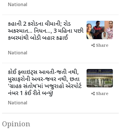
National
કહાની 2 કરોડના વીમાની; રોડ
અકસ્માત... નિધન..., 3 મહિના પછી
કબરમાંથી બોડી બહાર કઢાઈ
Share
National
કોઈ ફ્લાઇટ્સ આવતી-જતી નથી,
મુસાફરોની અવર-જવર નથી, છતા
'ગ્રાહક સંતોષ'માં ખજુરાહો એરપોર્ટ
નંબર 1 કંઈ રીતે બન્યું!
Share
National
Opinion