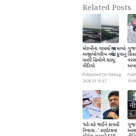
Related Posts
મોરબીના ગામમાં જોવા મળ્યો
ગુજર
અજીબોગરીબ નજારો, કૂવાનું
સિસ્
પાણી હિલોળે ચડ્યું;
વરસા
વીડિયો
અંબા
Published On 04 Aug
Publ
2026 21:15:37
15:0
‘ઘરે-ઘરે જઈને કાયમી
ગુજર
નિવાસ...’ કર્ણાટકમાં
આશા