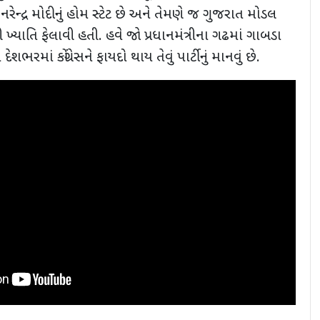
નરેન્દ્ર મોદીનું હોમ સ્ટેટ છે અને તેમણે જ ગુજરાત મોડલ
ી ખ્યાતિ ફેલાવી હતી. હવે જો પ્રધાનમંત્રીના ગઢમાં ગાબડા
રમાં કોંગ્રેસને ફાયદો થાય તેવું પાર્ટીનું માનવું છે.