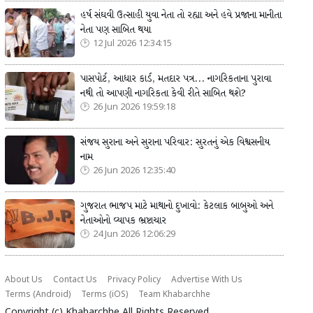
હર્ષ સંઘવી ઉત્સાહી યુવા નેતા તો રહ્યા અને હવે પ્રજાના માનીતા
નેતા પણ સાબિત થયા
12 Jul 2026 12:34:15
પાસપોર્ટ, આધાર કાર્ડ, મતદાર પત્ર... નાગરિકતાના પુરાવા
નથી તો આપણી નાગરિકતા કેવી રીતે સાબિત થશે?
26 Jun 2026 19:59:18
સંજય સુરાના અને સુરાના પરિવાર: સુરતનું એક વિશ્વસનીય
નામ
26 Jun 2026 12:35:40
ગુજરાત ભાજપ માટે માથાનો દુખાવો: કેટલાક બાબુઓ અને
નેતાઓનો વ્યાપક ભ્રષ્ટાચાર
24 Jun 2026 12:06:29
About Us
Contact Us
Privacy Policy
Advertise With Us
Terms (Android)
Terms (iOS)
Team Khabarchhe
Copyright (c)
Khabarchhe
All Rights Reserved.