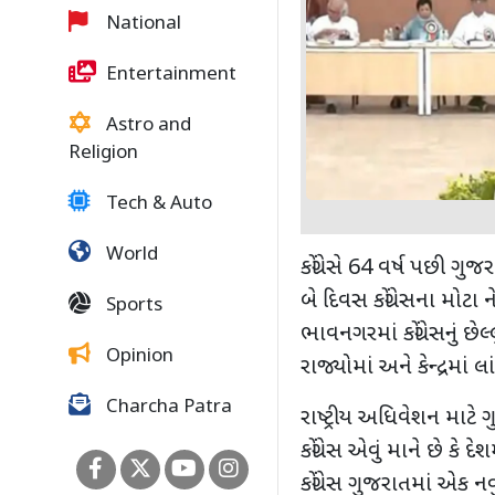
National
Entertainment
Astro and
Religion
Tech & Auto
World
કોંગ્રેસે 64 વર્ષ પછી ગુ
બે દિવસ કોંગ્રેસના મોટ
Sports
ભાવનગરમાં કોંગ્રેસનું છેલ
Opinion
રાજ્યોમાં અને કેન્દ્રમા
Charcha Patra
રાષ્ટ્રીય અધિવેશન માટે
કોંગ્રેસ એવું માને છે ક
કોંગ્રેસ ગુજરાતમાં એક