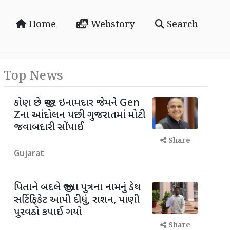
Home
Webstory
Search
Top News
કોણ છે જીગર ઇનામદાર જેમને Gen
Zના આંદોલન પછી ગુજરાતમાં મોટી
જવાબદારી સોંપાઈ
Share
Gujarat
પિતાને બદલે જીવતા પુત્રના નામનું ડેથ
સર્ટિફિકેટ આપી દીધું, રાશન, પાણી
પુરવઠો કપાઈ ગયો
Share