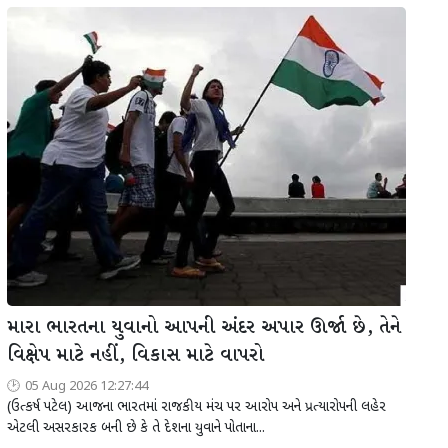
મારા ભારતના યુવાનો આપની અંદર અપાર ઊર્જા છે, તેને
વિક્ષેપ માટે નહીં, વિકાસ માટે વાપરો
05 Aug 2026 12:27:44
(ઉત્કર્ષ પટેલ) આજના ભારતમાં રાજકીય મંચ પર આરોપ અને પ્રત્યારોપની લહેર
એટલી અસરકારક બની છે કે તે દેશના યુવાને પોતાના...