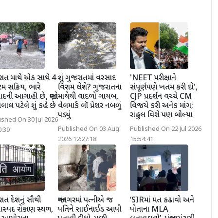
ાત માથે એક સાથે 4
શું ગુજરાતમાં વરસાદ
'NEET પરીક્ષાને
ટમ સક્રિય, ભારે
વિરામ લેશે? ગુજરાતના
સંપૂર્ણપણે ખતમ કરી દો',
દની આગાહી છે, જાણો
માથેથી વાદળો ગાયબ,
CJP પ્રદર્શન વચ્ચે CM
લાલ પટેલે શું કહે છે
વેલમાર્ક લૉ પ્રેશર નબળું
વિજયે કરી અનેક માંગ;
પડ્યું
રાહુલ વિશે પણ બોલ્યા
ished On 30 Jul 2026
Published On 03 Aug
Published On 22 Jul 2026
0:39
2026 12:27:18
15:54:41
ાત દેશનું સૌથી
જામનગરમાં પત્નીએ જ
‘SIRમાં મત કઢાવો અને
સ્પદ રોકાણ સ્થળ,
પતિને સાઈનાઈડ આપી
પોતાના MLA