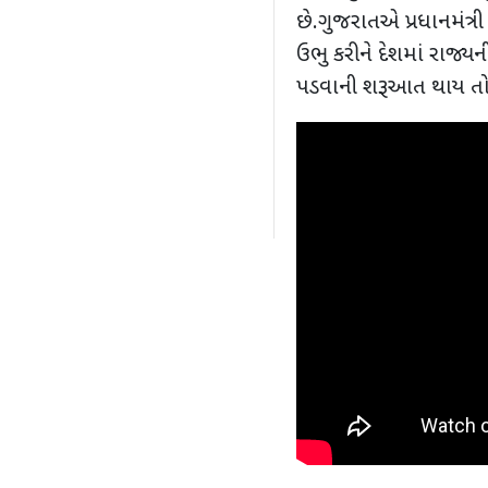
છે.ગુજરાતએ પ્રધાનમંત્રી 
ઉભુ કરીને દેશમાં રાજ્યન
પડવાની શરૂઆત થાય તો દેશભ