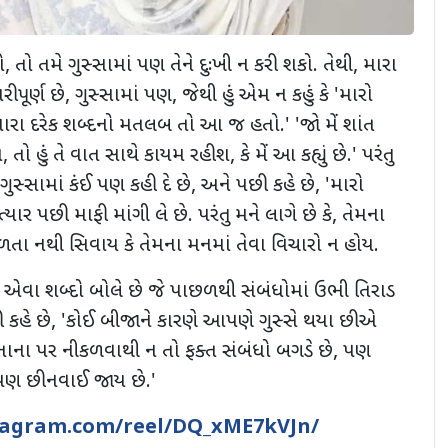
ો
,
તો તમે ગુસ્સામાં પણ તેને દુઃખી ન કરી શકો. તેથી
,
મારા
ીપૂર્ણ છે
,
ગુસ્સામાં પણ
,
જેથી હું એમ ન કહું કે
'
મારો
ારા દરેક શબ્દનો મતલબ તો આ જ હતો.
' '
જો મેં શાંત
ય
,
તો હું તે વાત સાથે કાયમ રહીશ
,
કે મેં આ કહ્યું છે.
'
પરંતુ
ગુસ્સામાં કંઈ પણ કહી દે છે
,
અને પછી કહે છે
, '
મારો
્યાર પછી માફી માંગી લે છે. પરંતુ મને લાગે છે કે
,
તેમના
કળતા નથી સિવાય કે તેમના મનમાં તેવા વિચારો ન હોય.
એવા શબ્દો બોલે છે જે પાછળથી સંબંધોમાં ઉભી તિરાડ
 કહે છે
, '
કોઈ બીજાને કારણે આપણે ગુસ્સે થયા છીએ
ના પર નીકળવાથી ન તો ફક્ત સંબંધો બગડે છે
,
પણ
પણ છીનવાઈ જાય છે.
'
tagram.com/reel/DQ_xME7kVJn/