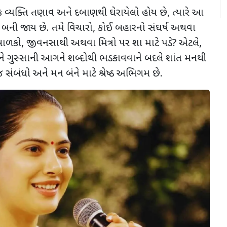
 દરેક વ્યક્તિ તણાવ અને દબાણથી ઘેરાયેલો હોય છે
,
ત્યારે આ
 બની જાય છે. તમે વિચારો
,
કોઈ બહારનો સંઘર્ષ અથવા
બાળકો
,
જીવનસાથી અથવા મિત્રો પર શા માટે પડે
?
એટલે
,
 ગુસ્સાની આગને શબ્દોથી ભડકાવવાને બદલે શાંત મનથી
ંબંધો અને મન બંને માટે શ્રેષ્ઠ અભિગમ છે.