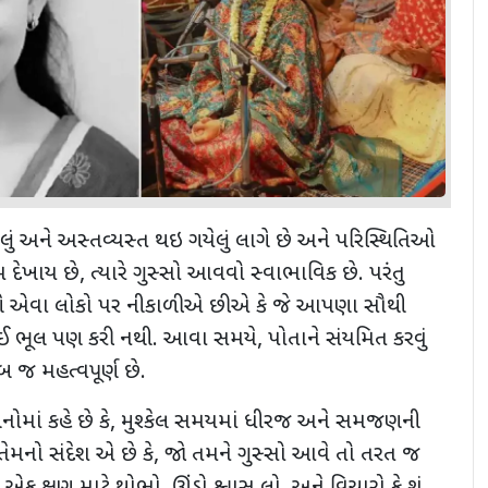
વાયેલું અને અસ્તવ્યસ્ત થઇ ગયેલું લાગે છે અને પરિસ્થિતિઓ
 દેખાય છે
,
ત્યારે ગુસ્સો આવવો સ્વાભાવિક છે. પરંતુ
ણે એવા લોકો પર નીકાળીએ છીએ કે જે આપણા સૌથી
ોઈ ભૂલ પણ કરી નથી. આવા સમયે
,
પોતાને સંયમિત કરવું
બ જ મહત્વપૂર્ણ છે.
ોમાં કહે છે કે
,
મુશ્કેલ સમયમાં ધીરજ અને સમજણની
તેમનો સંદેશ એ છે કે
,
જો તમને ગુસ્સો આવે તો તરત જ