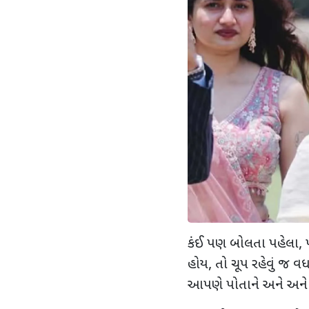
કંઈ પણ બોલતા પહેલા
,
હોય
,
તો ચૂપ રહેવું જ વધ
આપણે પોતાને અને અને 