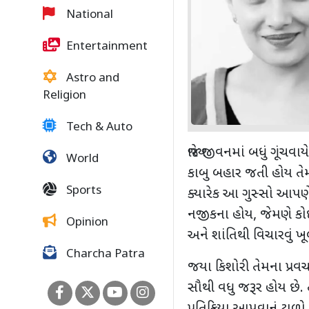
National
Entertainment
Astro and
Religion
Tech & Auto
જ્યારે જીવનમાં બધું ગૂંચ
World
કાબુ બહાર જતી હોય તેમ
Sports
ક્યારેક આ ગુસ્સો આપ
નજીકના હોય
,
જેમણે ક
Opinion
અને શાંતિથી વિચારવું ખૂ
Charcha Patra
જયા કિશોરી તેમના પ્રવચન
સૌથી વધુ જરૂર હોય છે. 