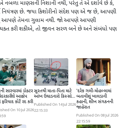
વો એ નબળા માણસની નિશાની નથી
,
પરંતુ તે એ દર્શાવે છે કે
,
્ણ નિયંત્રણ છે. જયા કિશોરીનો સંદેશ પણ એ જ છે
,
આપણી
તુ આપણે તેમના ગુલામ નથી. જો આપણે આપણી
્યક્ત કરી શકીએ
,
તો જીવન સરળ બને છે અને સંબંધો પણ
ી સારવારમાં ડોક્ટર
સુરતથી માતા-પિતા માટે
'દરેક ગલી-મોહલ્લામાં
ેદરકારીનો આક્ષેપ
આંખ ઉઘાડનારો કિસ્સો...
બતાવીશું ખાલડાની
ફરિયાદ કોર્ટે રદ કરી
કહાની, શીખ સંગઠનની
Published On 14 Jul 2026
જાહેરાત
ished On 10 Jul 2026
22:15:33
Published On 08 Jul 2026
0:59
22:15:59