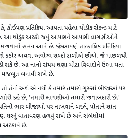
કે
,
કોઈપણ પ્રતિક્રિયા આપતા પહેલા થોડીક સેકન્ડ માટે
ણ છે. આ થોડુંક અટકી જવું આપણને આપણી લાગણીઓને
મજવાનો સમય આપે છે. જ્યારે આપણે તાત્કાલિક પ્રતિક્રિયા
પણે કઠોર અથવા અયોગ્ય શબ્દો ટાળીએ છીએ
,
જે પાછળથી
ાડી શકે છે. આ નાનો સંયમ ઘણા મોટા વિવાદોને ઉભા થતા
ે મજબૂત બનાવી રાખે છે.
,
તો તેનો અર્થ એ નથી કે તમારે તમારો ગુસ્સો બીજાઓ પર
ોરી કહે છે
, '
તમારી લાગણીઓ તમારી જવાબદારી છે.
'
થિતિનો ભાર બીજાઓ પર નાખવાને બદલે
,
પોતાને શાંત
ઘરનું વાતાવરણ હળવું રાખે છે અને સંબંધોમાં
અટકાવે છે.