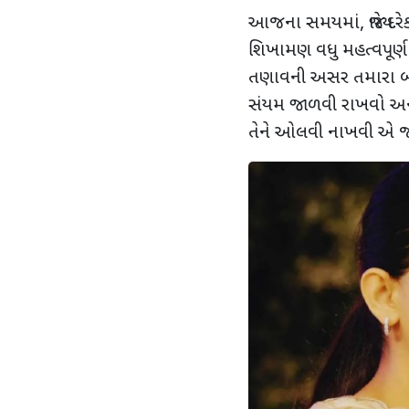
આજના સમયમાં
,
જ્યારે
શિખામણ વધુ મહત્વપૂર્ણ
તણાવની અસર તમારા 
સંયમ જાળવી રાખવો અને
તેને ઓલવી નાખવી એ જ સ