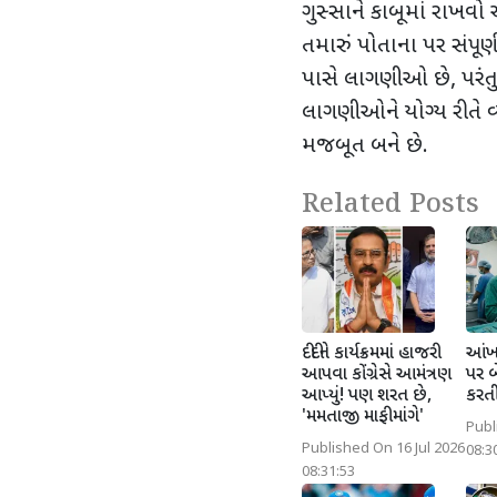
ગુસ્સાને કાબૂમાં રાખ
તમારું પોતાના પર સંપૂર
પાસે લાગણીઓ છે
,
પરં
લાગણીઓને યોગ્ય રીતે વ
મજબૂત બને છે.
Related Posts
દીદીને કાર્યક્રમમાં હાજરી
આંખન
આપવા કોંગ્રેસે આમંત્રણ
પર બ
આપ્યું! પણ શરત છે,
કરતી 
'મમતાજી માફી માંગે'
Publ
Published On 16 Jul 2026
08:3
08:31:53