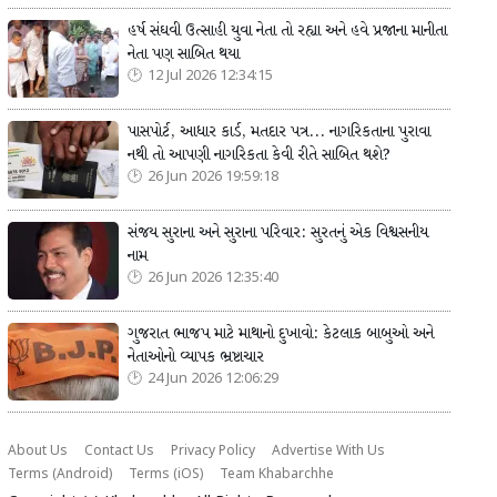
હર્ષ સંઘવી ઉત્સાહી યુવા નેતા તો રહ્યા અને હવે પ્રજાના માનીતા
નેતા પણ સાબિત થયા
12 Jul 2026 12:34:15
પાસપોર્ટ, આધાર કાર્ડ, મતદાર પત્ર... નાગરિકતાના પુરાવા
નથી તો આપણી નાગરિકતા કેવી રીતે સાબિત થશે?
26 Jun 2026 19:59:18
સંજય સુરાના અને સુરાના પરિવાર: સુરતનું એક વિશ્વસનીય
નામ
26 Jun 2026 12:35:40
ગુજરાત ભાજપ માટે માથાનો દુખાવો: કેટલાક બાબુઓ અને
નેતાઓનો વ્યાપક ભ્રષ્ટાચાર
24 Jun 2026 12:06:29
About Us
Contact Us
Privacy Policy
Advertise With Us
Terms (Android)
Terms (iOS)
Team Khabarchhe