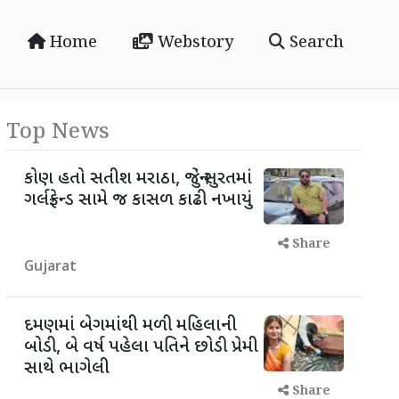
Home
Webstory
Search
Top News
કોણ હતો સતીશ મરાઠા, જેનું સુરતમાં
ગર્લફ્રેન્ડ સામે જ કાસળ કાઢી નખાયું
Share
Gujarat
દમણમાં બેગમાંથી મળી મહિલાની
બોડી, બે વર્ષ પહેલા પતિને છોડી પ્રેમી
સાથે ભાગેલી
Share