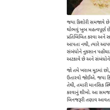
જયા કિશોરી સમજાવે છે 
થોભવું ખુબ મહત્વપૂર્
પ્રતિબિંબિત કરવા અને સ
આપતા નથી
,
ત્યારે આ
સંબંધોને નુકસાન પહોંચ
અટકાવે છે અને સંબંધોન
જો તમે ખરાબ મૂડમાં છો
ઉતારવો જોઈએ. જયા કિશ
તેથી
,
તમારી માનસિક સ્
કરવાનું શીખો. આ સમજણ 
બિનજરૂરી તણાવ આવતા 