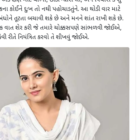
ો. એક ક્ષણ માટે થોભો
,
ઊંડો શ્વાસ લો
,
અને વિચારો કે શું
કના કોઈને દુઃખ તો નથી પહોચાડતુંને. આ થોડી વાર માટે
ધોને તૂટતા બચાવી શકે છે અને મનને શાંત રાખી શકે છે.
 વાત શેર કરી જે તમારે ચોક્કસપણે સાંભળવી જોઈએ
,
ેવી રીતે નિયંત્રિત કરવો તે શીખવું જોઈએ.