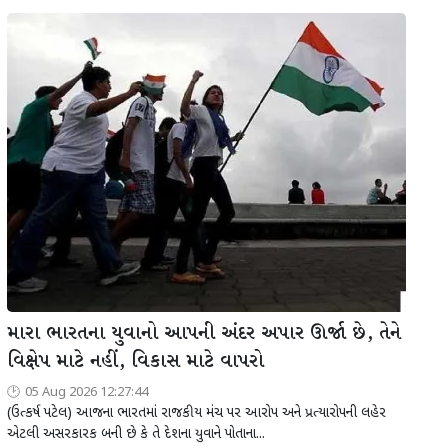
મારા ભારતના યુવાનો આપની અંદર અપાર ઊર્જા છે, તેને
વિક્ષેપ માટે નહીં, વિકાસ માટે વાપરો
05 Aug 2026 12:27:44
(ઉત્કર્ષ પટેલ) આજના ભારતમાં રાજકીય મંચ પર આરોપ અને પ્રત્યારોપની લહેર
એટલી અસરકારક બની છે કે તે દેશના યુવાને પોતાના...