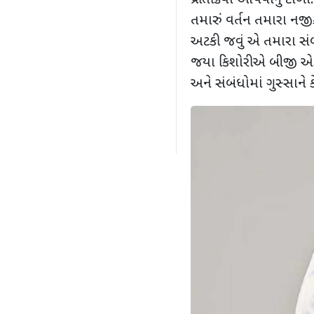
પ્રતિક્રિયા આપવાનું ટાળ
તમારું વર્તન તમારા નજી
અટકી જવું એ તમારા સંબં
જયા કિશોરીએ બીજી એક
અને સંબંધોમાં ગુસ્સાને ક