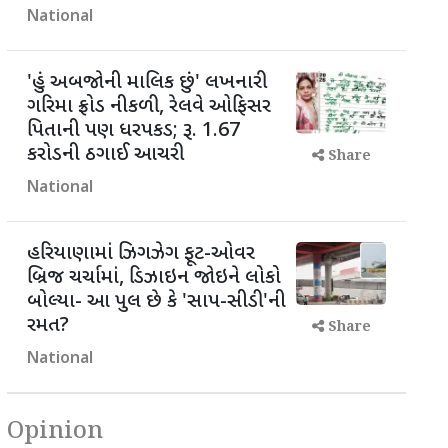
National
'હું અબજોની માલિક છું' લખનારી
ગરિમા ફ્રોડ નીકળી, રેલવે ઓફિસર
પિતાની પણ ધરપકડ; રૂ. 1.67
કરોડની ઠગાઈ આચરી
Share
National
હરિયાણામાં ઝિગઝેગ ફૂટ-ઓવર
બ્રિજ ચર્ચામાં, ડિઝાઇન જોઇને લોકો
બોલ્યા- આ પુલ છે કે 'સાપ-સીડી'ની
રમત?
Share
National
Opinion