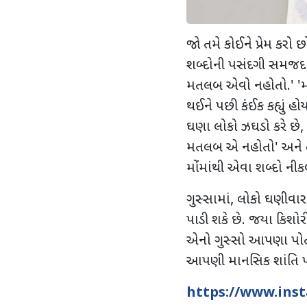
જો તમે કોઈને પ્રેમ કરો છ
શબ્દોની પસંદગી સમજદાર
મતલબ એવો નહોતો.
' '
મ
થઈને પછી કંઈક કહ્યું હો
ઘણા લોકો ઝઘડો કરે છે
,
મતલબ એ નહોતો
'
અને ત
મોંમાંથી એવા શબ્દો ની
ગુસ્સામાં
,
લોકો ઘણીવાર 
પાડી શકે છે. જયા કિશોરી
એનો ગુસ્સો આપણા પોતા
આપણી માનસિક શાંતિ 
https://www.ins