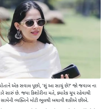
પોતાને એક સવાલ પૂછો
, '
શું આ સાચું છે
?'
જો જવાબ ના
ારે સારું છે. જયા કિશોરીના મતે
,
ક્યારેક ચૂપ રહેવાથી
સામેની વ્યક્તિને મોટી ભૂલથી બચાવી શકીએ છીએ.