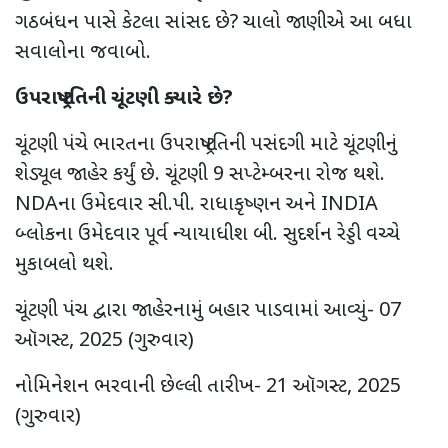
ગઠબંધન પાસે કેટલા સાંસદ છે
?
ચાલો જાણીએ આ બધા
સવાલોના જવાબો.
ઉપરાષ્ટ્રપતિની ચૂંટણી ક્યારે છે
?
ચૂંટણી પંચે ભારતના ઉપરાષ્ટ્રપતિની પસંદગી માટે ચૂંટણીનું
શેડ્યૂલ જાહેર કર્યું છે. ચૂંટણી
9
સપ્ટેમ્બરના રોજ થશે.
NDA
ના
ઉમેદવાર સી.પી. રાધાકૃષ્ણન અને
INDIA
બ્લોકના ઉમેદવાર પૂર્વ ન્યાયાધીશ બી. સુદર્શન રેડ્ડી વચ્ચે
મુકાબલો થશે.
ચૂંટણી પંચ દ્વારા જાહેરનામું બહાર પાડવામાં આવ્યું-
07
ઑગસ્ટ
, 2025 (
ગુરુવાર)
નોમિનેશન ભરવાની છેલ્લી તારીખ-
21
ઑગસ્ટ
, 2025
(
ગુરુવાર)