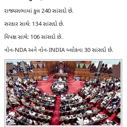
રાજ્યસભામાં કુલ
240
સાંસદો છે.
સરકાર સાથે:
134
સાંસદો છે.
વિપક્ષ સાથે:
106
સાંસદો છે.
નોન-
NDA
અને નોન-
INDIA
બ્લોકના
30
સાંસદો છે.