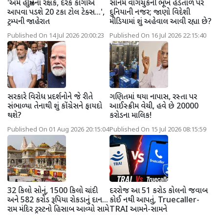
'અમે હોર્મુઝના રક્ષક, દરેક કાર્ગોએ
સોનમ વાંગચુકની ભૂખ હડતાળ પર
આપવા પડશે 20 ટકા ટોલ ટેક્સ...',
દુનિયાની નજર; જાણો વિદેશી
ટ્રમ્પની જાહેરાત
મીડિયામાં શું અહેવાલ આવી રહ્યા છે?
Published On 14 Jul 2026 20:00:23
Published On 16 Jul 2026 22:15:40
સરકારે વિરોધ પ્રદર્શનોને જે રીતે
ગણિતમાં થયા નાપાસ, રસ્તા પર
સંભાળ્યા તેનાથી શું કોંગ્રેસને ફાયદો
આઈસ્ક્રીમ વેચી, હવે છે 20000
થશે?
કરોડના માલિક!
Published On 01 Aug 2026 20:15:04
Published On 15 Jul 2026 08:15:59
32 કિલો સોનું, 1500 કિલો ચાંદી
દરરોજ આ 51 કરોડ કોલનો જવાબ
અને 582 કરોડ રૂપિયા રોકડાનું દાન...
કોઈ નથી આપતું, Truecaller-
રામ મંદિર ટ્રસ્ટનો હિસાબ આવ્યો સામે
TRAI આમને-સામને