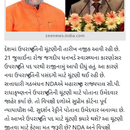
zeenews.india.com
દેશમાં ઉપરાષ્ટ્રપતિની ચૂંટણીની તારીખ નજીક આવી રહી છે.
21
જુલાઈના રોજ જગદીપ ધનખડે સ્વાસ્થ્યના કારણોસર
ઉપરાષ્ટ્રપતિ પદ પરથી રાજીનામું આપી દીધું હતું. આ કારણે
નવા ઉપરાષ્ટ્રપતિની પસંદગી માટે ચૂંટણી થઈ રહી છે.
સત્તાધારી ગઠબંધન
NDA
એ મહારાષ્ટ્રના રાજ્યપાલ સી.પી.
રાધાકૃષ્ણનને ઉપરાષ્ટ્રપતિની ચૂંટણી માટે પોતાના ઉમેદવાર
જાહેર કર્યા છે. તો
વિપક્ષી દળોએ સુપ્રીમ કોર્ટના પૂર્વ
ન્યાયાધીશ બી. સુદર્શન રેડ્ડીને પોતાના ઉમેદવાર બનાવ્યા છે.
તો આખરે ઉપરાષ્ટ્રપતિ પદ માટે ચૂંટણી ક્યારે થશે
?
આ ચૂંટણી
જીતવા માટે કેટલા મત જરૂરી છે
? NDA
અને વિપક્ષી