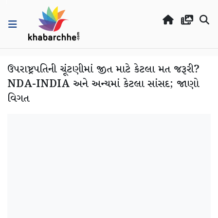
ઉપરાષ્ટ્રપતિની ચૂંટણીમાં જીત માટે કેટલા મત જરૂરી?
NDA-INDIA અને અન્યમાં કેટલા સાંસદ; જાણો
વિગત