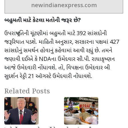
newindianexpress.com
બહુમતી માટે કેટલા મતોની જરૂર છે
?
ઉપરાષ્ટ્રપતિની ચૂંટણીમાં બહુમતી માટે
392
સાંસદોની
જરૂરિયાત પડશે. માહિતી અનુસાર
,
સરકારના પક્ષમાં
427
સાંસદોનું સમર્થન હોવાનું કહેવામાં આવી રહ્યું છે. તમને
જણાવી દઈએ કે
NDA
ના ઉમેદવાર સી.પી. રાધાકૃષ્ણન
આજે ઉમેદવારી નોંધાવશે. તો
,
વિપક્ષના ઉમેદવાર બી
સુદર્શન રેડ્ડી
21
ઑગસ્ટે ઉમેદવારી નોંધાવશે.
Related Posts