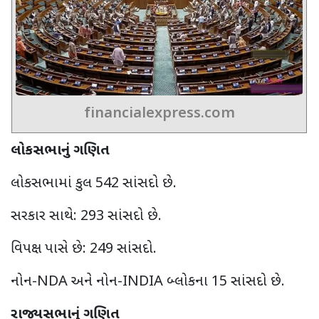
financialexpress.com
લોકસભાનું ગણિત
લોકસભામાં કુલ
542
સાંસદો છે.
સરકાર સાથે: 293 સાંસદો છે.
વિપક્ષ પાસે છે:
249
સાંસદો.
નોન-
NDA
અને નોન-
INDIA
બ્લોકના
15
સાંસદો છે.
રાજ્યસભાનું ગણિત