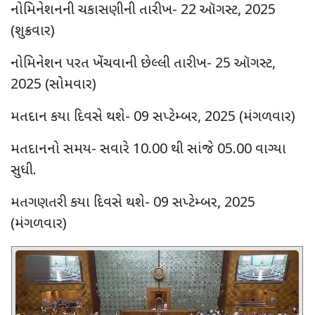
નોમિનેશનની ચકાસણીની તારીખ-
22
ઑગસ્ટ
, 2025
(
શુક્રવાર)
નોમિનેશન પરત ખેંચવાની છેલ્લી તારીખ-
25
ઑગસ્ટ
,
2025 (
સોમવાર)
મતદાન કયા દિવસે થશે-
09
સપ્ટેમ્બર
, 2025 (
મંગળવાર)
મતદાનનો સમય- સવારે
10.00
થી સાંજે
05.00
વાગ્યા
સુધી.
મતગણતરી કયા દિવસે થશે-
09
સપ્ટેમ્બર
, 2025
(
મંગળવાર)