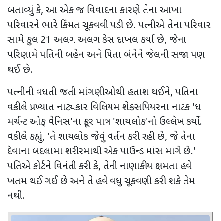
બતાવ્યું કે
,
આ એક જ વિવાદના કારણે તેના આખા
પરિવારને ભારે કિંમત ચૂકવવી પડી છે. પત્નીએ તેના પરિવાર
સામે કુલ
21
અલગ અલગ કેસ દાખલ કર્યા છે
,
જેના
પરિણામે પતિની બહેન અને પિતા બંનેને જેલની સજા પણ
થઈ છે.
પત્નીની વધતી જતી માંગણીઓથી હતાશ થઈને
,
પતિના
વકીલે પ્રખ્યાત નાટ્યકાર વિલિયમ શેક્સપિયરના નાટક
'
ધ
મર્ચન્ટ ઓફ વેનિસ
'
ના ક્રૂર પાત્ર
'
શાયલોક
'
નો ઉલ્લેખ કર્યો.
વકીલે કહ્યું
, '
તે શાયલોક જેવું વર્તન કરી રહી છે
,
જે તેના
દેવાના બદલામાં શરીરમાંથી એક પાઉન્ડ માંસ માંગે છે.
'
પતિએ કોર્ટને વિનંતી કરી કે
,
તેની નાણાકીય ક્ષમતા હવે
ખતમ થઈ ગઈ છે અને તે હવે વધુ ચૂકવણી કરી શકે તેમ
નથી.