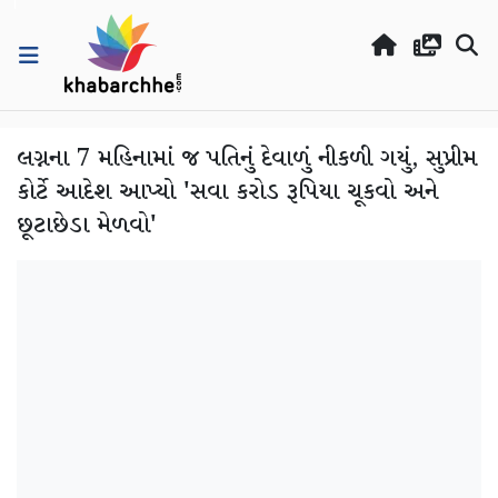
લગ્નના 7 મહિનામાં જ પતિનું દેવાળું નીકળી ગયું, સુપ્રીમ
કોર્ટે આદેશ આપ્યો 'સવા કરોડ રૂપિયા ચૂકવો અને
છૂટાછેડા મેળવો'