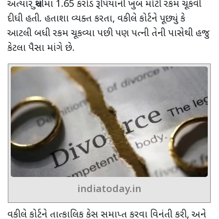
અત્યાર સુધીમાં
1.65
કરોડ રૂપિયાની ખુબ મોટી રકમ ચૂકવી
દીધી હતી. હતાશા વ્યક્ત કરતા
,
વકીલે કોર્ટને પૂછ્યું કે
આટલી બધી રકમ ચૂકવ્યા પછી પણ પત્ની તેની પાસેથી હજુ
કેટલા પૈસા માંગે છે.
indiatoday.in
વકીલે કોર્ટને તાત્કાલિક કેસ સમાપ્ત કરવા વિનંતી કરી
,
અને