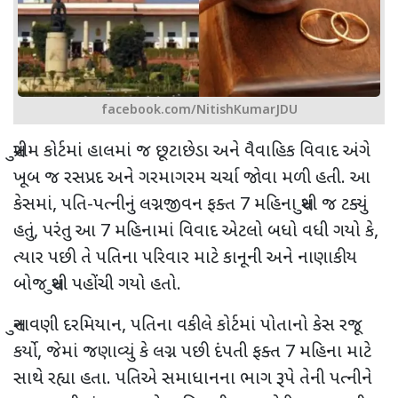
facebook.com/NitishKumarJDU
સુપ્રીમ કોર્ટમાં હાલમાં જ છૂટાછેડા અને વૈવાહિક વિવાદ અંગે
ખૂબ જ રસપ્રદ અને ગરમાગરમ ચર્ચા જોવા મળી હતી. આ
કેસમાં
,
પતિ-પત્નીનું લગ્નજીવન ફક્ત
7
મહિના સુધી જ ટક્યું
હતું
,
પરંતુ આ
7
મહિનામાં વિવાદ એટલો બધો વધી ગયો કે
,
ત્યાર પછી તે પતિના પરિવાર માટે કાનૂની અને નાણાકીય
બોજ સુધી પહોંચી ગયો હતો.
સુનાવણી દરમિયાન
,
પતિના વકીલે કોર્ટમાં પોતાનો કેસ રજૂ
કર્યો
,
જેમાં જણાવ્યું કે લગ્ન પછી દંપતી ફક્ત
7
મહિના માટે
સાથે રહ્યા હતા. પતિએ સમાધાનના ભાગ રૂપે તેની પત્નીને