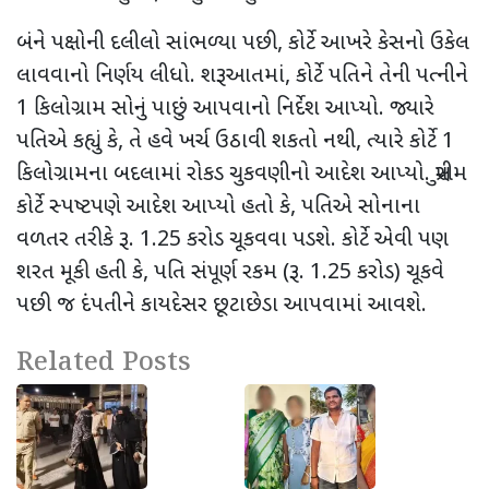
બંને પક્ષોની દલીલો સાંભળ્યા પછી
,
કોર્ટે આખરે કેસનો ઉકેલ
લાવવાનો નિર્ણય લીધો. શરૂઆતમાં
,
કોર્ટે પતિને તેની પત્નીને
1
કિલોગ્રામ સોનું પાછું આપવાનો નિર્દેશ આપ્યો. જ્યારે
પતિએ કહ્યું કે
,
તે હવે ખર્ચ ઉઠાવી શકતો નથી
,
ત્યારે કોર્ટે
1
કિલોગ્રામના બદલામાં રોકડ ચુકવણીનો આદેશ આપ્યો. સુપ્રીમ
કોર્ટે સ્પષ્ટપણે આદેશ આપ્યો હતો કે
,
પતિએ સોનાના
વળતર તરીકે રૂ.
1.25
કરોડ ચૂકવવા પડશે. કોર્ટે એવી પણ
શરત મૂકી હતી કે
,
પતિ સંપૂર્ણ રકમ (રૂ.
1.25
કરોડ) ચૂકવે
પછી જ દંપતીને કાયદેસર છૂટાછેડા આપવામાં આવશે.
Related Posts