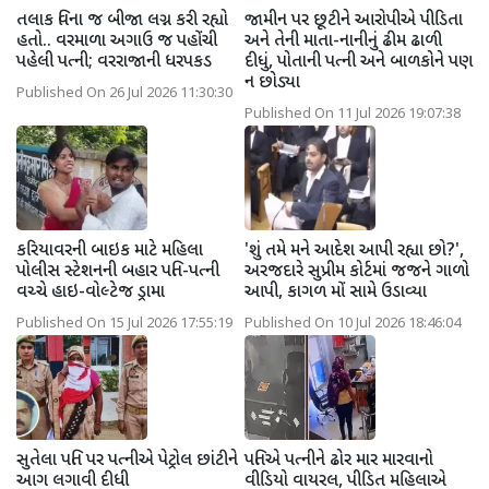
તલાક વિના જ બીજા લગ્ન કરી રહ્યો
જામીન પર છૂટીને આરોપીએ પીડિતા
હતો.. વરમાળા અગાઉ જ પહોંચી
અને તેની માતા-નાનીનું ઢીમ ઢાળી
પહેલી પત્ની; વરરાજાની ધરપકડ
દીધું, પોતાની પત્ની અને બાળકોને પણ
ન છોડ્યા
Published On 26 Jul 2026 11:30:30
Published On 11 Jul 2026 19:07:38
કરિયાવરની બાઇક માટે મહિલા
'શું તમે મને આદેશ આપી રહ્યા છો?',
પોલીસ સ્ટેશનની બહાર પતિ-પત્ની
અરજદારે સુપ્રીમ કોર્ટમાં જજને ગાળો
વચ્ચે હાઇ-વોલ્ટેજ ડ્રામા
આપી, કાગળ મોં સામે ઉડાવ્યા
Published On 15 Jul 2026 17:55:19
Published On 10 Jul 2026 18:46:04
સુતેલા પતિ પર પત્નીએ પેટ્રોલ છાંટીને
પતિએ પત્નીને ઢોર માર મારવાનો
આગ લગાવી દીધી
વીડિયો વાયરલ, પીડિત મહિલાએ