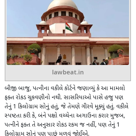
lawbeat.in
બીજી બાજુ
,
પત્નીના વકીલે કોર્ટને જણાવ્યું કે આ મામલો
ફક્ત રોકડ ચુકવણીનો નથી. સાસરિયાઓ પાસે હજુ પણ
તેનું
1
કિલોગ્રામ સોનું હતું
,
જે તેમણે ગીરવે મૂક્યું હતું. વકીલે
સ્પષ્ટતા કરી કે
,
બંને પક્ષો વચ્ચેના અગાઉના કરાર મુજબ
,
પત્નીને ફક્ત તે અનુસાર રોકડ રકમ જ નહીં
,
પણ તેનું
1
કિલોગ્રામ સોનું પણ પાછું મળવું જોઈએ.