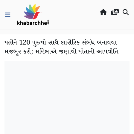
પત્નીને 120 પુરુષો સાથે શારીરિક સંબંધ બનાવવા
મજબૂર કરી; મહિલાએ જણાવી પોતાની આપવીતિ