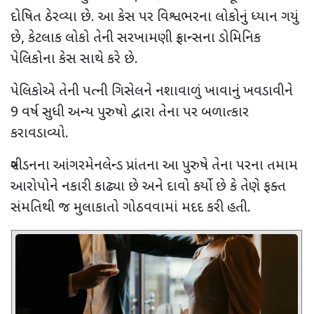
દોષિત ઠેરવ્યા છે. આ કેસ પર વિશ્વભરના લોકોનું ધ્યાન ગયું
છે
,
કેટલાક લોકો તેની સરખામણી ફ્રાન્સના ડોમિનિક
પેલિકોના કેસ સાથે કરે છે.
પેલિકોએ તેની પત્ની ગિસેલને નશાવાળું ખાવાનું ખવડાવીને
9
વર્ષ સુધી અન્ય પુરુષો દ્વારા તેના પર બળાત્કાર
કરાવડાવ્યો.
સ્વીડનના આંગરમેનલેન્ડ પ્રાંતના આ પુરુષે તેના પરના તમામ
આરોપોને નકારી કાઢ્યા છે અને દાવો કર્યો છે કે તેણે ફક્ત
સંમતિથી જ મુલાકાતો ગોઠવવામાં મદદ કરી હતી.