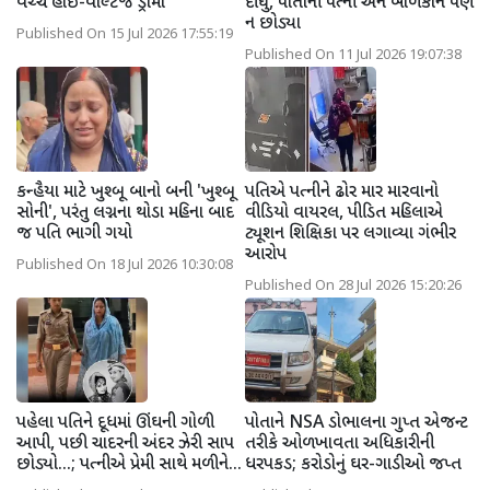
વચ્ચે હાઇ-વોલ્ટેજ ડ્રામા
દીધું, પોતાની પત્ની અને બાળકોને પણ
ન છોડ્યા
Published On 15 Jul 2026 17:55:19
Published On 11 Jul 2026 19:07:38
કન્હૈયા માટે ખુશ્બૂ બાનો બની 'ખુશ્બૂ
પતિએ પત્નીને ઢોર માર મારવાનો
સોની', પરંતુ લગ્નના થોડા મહિના બાદ
વીડિયો વાયરલ, પીડિત મહિલાએ
જ પતિ ભાગી ગયો
ટ્યૂશન શિક્ષિકા પર લગાવ્યા ગંભીર
આરોપ
Published On 18 Jul 2026 10:30:08
Published On 28 Jul 2026 15:20:26
પહેલા પતિને દૂધમાં ઊંઘની ગોળી
પોતાને NSA ડોભાલના ગુપ્ત એજન્ટ
આપી, પછી ચાદરની અંદર ઝેરી સાપ
તરીકે ઓળખાવતા અધિકારીની
છોડ્યો...; પત્નીએ પ્રેમી સાથે મળીને...
ધરપકડ; કરોડોનું ઘર-ગાડીઓ જપ્ત