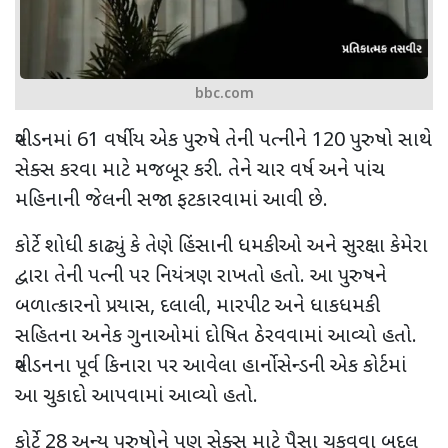
bbc.com
સ્વીડનમાં
61
વર્ષીય એક પુરુષે તેની પત્નીને
120
પુરુષો સાથે
સેક્સ કરવા માટે મજબૂર કરી. તેને ચાર વર્ષ અને પાંચ
મહિનાની જેલની સજા ફટકારવામાં આવી છે.
કોર્ટે શોધી કાઢ્યું કે તેણે હિંસાની ધમકીઓ અને સુરક્ષા કેમેરા
દ્વારા તેની પત્ની પર નિયંત્રણ રાખતો હતો. આ પુરુષને
બળાત્કારનો પ્રયાસ
,
દલાલી
,
મારપીટ અને ધાકધમકી
સહિતના અનેક ગુનાઓમાં દોષિત ઠેરવવામાં આવ્યો હતો.
સ્વીડનના પૂર્વ કિનારા પર આવેલા હાર્નોસેન્ડની એક કોર્ટમાં
આ ચુકાદો આપવામાં આવ્યો હતો.
કોર્ટે
28
અન્ય પુરુષોને પણ સેક્સ માટે પૈસા ચૂકવવા બદલ