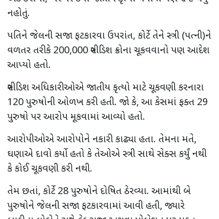
નહોતું.
પતિને જેલની સજા ફટકારવા ઉપરાંત
,
કોર્ટે તેને સ્ત્રી (પત્ની)ને
વળતર તરીકે
200,000
સ્વીડિશ ક્રોના ચૂકવવાનો પણ આદેશ
આપ્યો હતો.
સ્વીડિશ અધિકારીઓએ જાતીય કૃત્યો માટે ચૂકવણી કરનારા
120
પુરુષોની ઓળખ કરી હતી. જો કે
,
આ કેસમાં ફક્ત
29
પુરુષો પર આરોપ મૂકવામાં આવ્યો હતો.
આરોપીઓએ આરોપોને નકારી કાઢ્યા હતા. તેમના મતે
,
ઘણાએ દાવો કર્યો હતો કે તેઓએ સ્ત્રી સાથે સેક્સ કર્યું નથી
કે કોઈ ચૂકવણી કરી નથી.
તેમ છતાં
,
કોર્ટે
28
પુરુષોને દોષિત ઠેરવ્યા. આમાંથી બે
પુરુષોને જેલની સજા ફટકારવામાં આવી હતી
,
જ્યારે