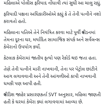
મહિલાએ પોલીસ ફરિયાદ નોંધાવી ત્યાં સુધી આ ચાલુ રહ્યું.
ફરિયાદી પક્ષના અધિકારીઓએ કહ્યું કે તે તેની પત્નીને નશો
કરાવતો હતો.
મહિલાના પતિએ તેને નિયંત્રિત કરવા માટે પૂર્વી સ્વીડનમાં
તેમના દૂરના ઘર
,
મર્યાદિત સામાજિક સંપર્ક અને સર્વેલન્સ
કેમેરાનો ઉપયોગ કર્યો.
કેટલાક કેમેરામાં જાતીય કૃત્યો પણ રેકોર્ડ થઇ જતા હતા.
તેણે તેની પત્નીને મારી નાખવાની
,
તેના પર પેટ્રોલ છાંટીને
આગ લગાવવાની અને તેની આંગળીઓ કાપી નાખવાની
ધમકી પણ આપી હતી.
સ્વીડિશ જાહેર પ્રસારણકર્તા
SVT
અનુસાર
,
મહિલા જાણતી
હતી કે ઘરમાં કેમેરા ક્યાં લગાવવામાં આવ્યા છે.