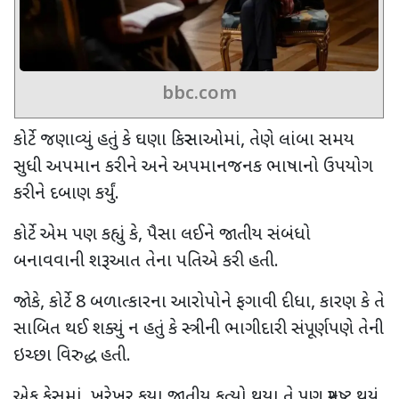
bbc.com
કોર્ટે જણાવ્યું હતું કે ઘણા કિસ્સાઓમાં
,
તેણે લાંબા સમય
સુધી અપમાન કરીને અને અપમાનજનક ભાષાનો ઉપયોગ
કરીને દબાણ કર્યું.
કોર્ટે એમ પણ કહ્યું કે
,
પૈસા લઈને જાતીય સંબંધો
બનાવવાની શરૂઆત તેના પતિએ કરી હતી.
જોકે
,
કોર્ટે
8
બળાત્કારના આરોપોને ફગાવી દીધા
,
કારણ કે તે
સાબિત થઈ શક્યું ન હતું કે સ્ત્રીની ભાગીદારી સંપૂર્ણપણે તેની
ઇચ્છા વિરુદ્ધ હતી.
એક કેસમાં
,
ખરેખર કયા જાતીય કૃત્યો થયા તે પણ સ્પષ્ટ થયું