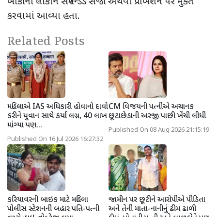
બાકીના લોકોને સસ્પેન્ડેડ સજા અથવા પ્રોબેશન પર મુક્ત
કરવામાં આવ્યા હતા.
Related Posts
મહિલાએ IAS અધિકારી હોવાનો દાવો
CM વિજયની પત્નીએ અચાનક
કરીને યુવાન સાથે કર્યા લગ્ન, 40 લાખ
છૂટાછેડાની અરજી પાછી ખેંચી લીધી
માંગ્યા પણ...
Published On 08 Aug 2026 21:15:19
Published On 16 Jul 2026 16:27:32
કરિયાવરની બાઇક માટે મહિલા
જામીન પર છૂટીને આરોપીએ પીડિતા
પોલીસ સ્ટેશનની બહાર પતિ-પત્ની
અને તેની માતા-નાનીનું ઢીમ ઢાળી