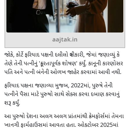
aajtak.in
જોકે
,
કોર્ટે ફરિયાદ પક્ષની દલીલો સ્વીકારી
,
જેમાં જણાવ્યું કે
તેણે તેની પત્નીનું
'
ક્રૂરતાપૂર્વક શોષણ
'
કર્યું. કાનૂની કારણોસર
પતિ અને પત્ની બંનેની ઓળખ જાહેર કરવામાં આવી નથી.
ફરિયાદ પક્ષના જણાવ્યા મુજબ
, 2022
માં
,
પુરુષે તેની
પત્નીને પૈસા માટે પુરુષો સાથે સેક્સ કરવા દબાણ કરવાનું
શરૂ કર્યું.
આ પુરુષો દેશના અલગ અલગ પ્રાંતમાંથી ક્રેમફોર્સમાં તેમના
ખાનગી ફાર્મહાઉસમાં આવતા હતા. ઓક્ટોબર
2025
માં