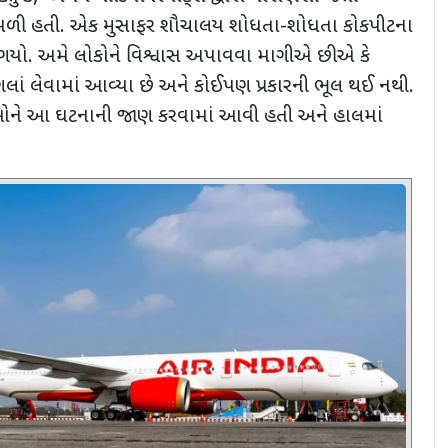
 મળી હતી. એક મુસાફર શૌચાલય શોધતા-શોધતા કોકપીટના
ંચી ગયો. અમે લોકોને વિશ્વાસ અપાવવા માગીએ છીએ કે
પગલાં લેવામાં આવ્યા છે અને કોઈપણ પ્રકારની ભૂલ થઈ નથી.
રીઓને આ ઘટનાની જાણ કરવામાં આવી હતી
અને હાલમાં