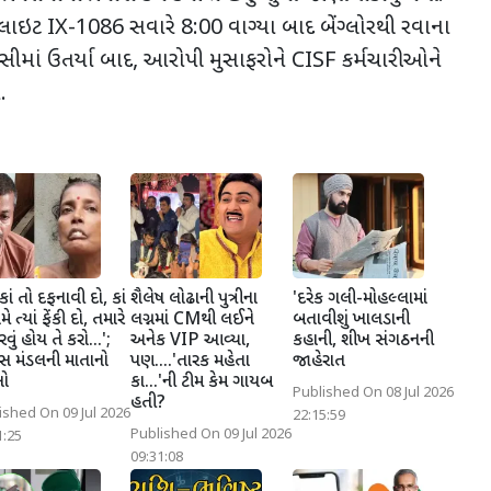
ફ્લાઇટ
IX-
1086
સવારે
8
:00
વાગ્યા બાદ બેંગ્લોરથી રવાના
ીમાં ઉતર્યા બાદ
,
આરોપી મુસાફરોને
CISF
કર્મચારીઓને
.
 કાં તો દફનાવી દો, કાં
શૈલેષ લોઢાની પુત્રીના
'દરેક ગલી-મોહલ્લામાં
ે ત્યાં ફેંકી દો, તમારે
લગ્નમાં CMથી લઈને
બતાવીશું ખાલડાની
વું હોય તે કરો...';
અનેક VIP આવ્યા,
કહાની, શીખ સંગઠનની
ાસ મંડલની માતાનો
પણ....'તારક મહેતા
જાહેરાત
સો
કા...'ની ટીમ કેમ ગાયબ
Published On 08 Jul 2026
હતી?
ished On 09 Jul 2026
22:15:59
Published On 09 Jul 2026
1:25
09:31:08