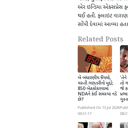
એર ઇન્ડિયા એક્સપ્રેસ 
થઈ હતી. ફ્લાઇટ વારાણસ
સોંપી દેવામાં આવ્યા હતા
Related Posts
બે બંધારણીય નિયમો,
'તેને
વસ્તી ગણતરીનો મુદ્દો;
તો ગમ
850 બેઠકોકરવામાં
જે કર
NDAને કંઈ સમસ્યા નડે
પ્રભ
છે?
ગુસ્
Published On 13 Jul 2026
Publ
09:31:17
08:3