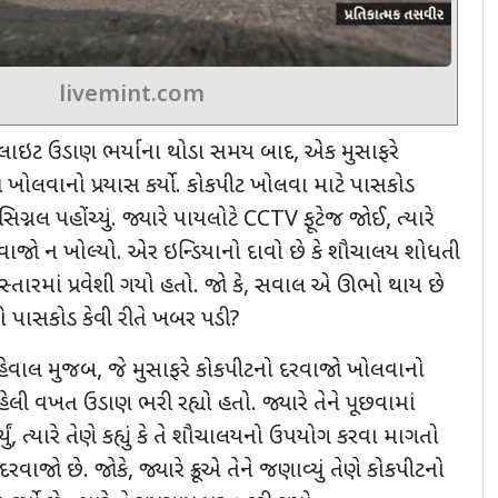
livemint.com
ફ્લાઇટ ઉડાણ ભર્યાના થોડા સમય બાદ
,
એક મુસાફરે
 ખોલવાનો પ્રયાસ કર્યો. કોકપીટ ખોલવા માટે પાસકોડ
્નલ પહોંચ્યું. જ્યારે પાયલોટે
CCTV
ફૂટેજ જોઈ
,
ત્યારે
વાજો ન ખોલ્યો. એર ઇન્ડિયાનો દાવો છે કે શૌચાલય શોધતી
્તારમાં પ્રવેશી ગયો હતો. જો કે
,
સવાલ એ ઊભો થાય છે
ો પાસકોડ કેવી રીતે ખબર પડી
?
અહેવાલ મુજબ
,
જે મુસાફરે
કોકપીટનો દરવાજો ખોલવાનો
ેલી વખત ઉડાણ ભરી રહ્યો હતો. જ્યારે તેને પૂછવામાં
ું
,
ત્યારે તેણે કહ્યું કે તે શૌચાલયનો ઉપયોગ કરવા માગતો
ે દરવાજો છે. જોકે
,
જ્યારે ક્રૂએ તેને જણાવ્યું તેણે કોકપીટનો