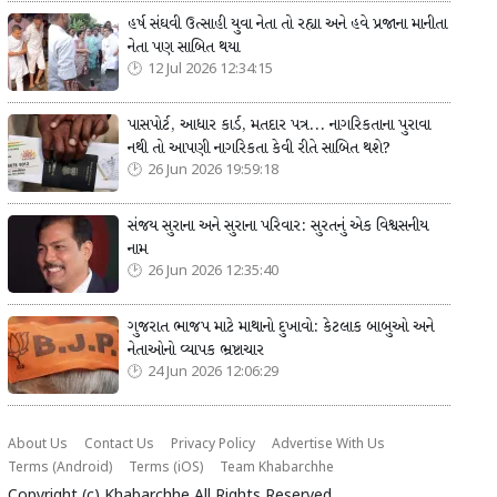
હર્ષ સંઘવી ઉત્સાહી યુવા નેતા તો રહ્યા અને હવે પ્રજાના માનીતા
નેતા પણ સાબિત થયા
12 Jul 2026 12:34:15
પાસપોર્ટ, આધાર કાર્ડ, મતદાર પત્ર... નાગરિકતાના પુરાવા
નથી તો આપણી નાગરિકતા કેવી રીતે સાબિત થશે?
26 Jun 2026 19:59:18
સંજય સુરાના અને સુરાના પરિવાર: સુરતનું એક વિશ્વસનીય
નામ
26 Jun 2026 12:35:40
ગુજરાત ભાજપ માટે માથાનો દુખાવો: કેટલાક બાબુઓ અને
નેતાઓનો વ્યાપક ભ્રષ્ટાચાર
24 Jun 2026 12:06:29
About Us
Contact Us
Privacy Policy
Advertise With Us
Terms (Android)
Terms (iOS)
Team Khabarchhe
Copyright (c)
Khabarchhe
All Rights Reserved.