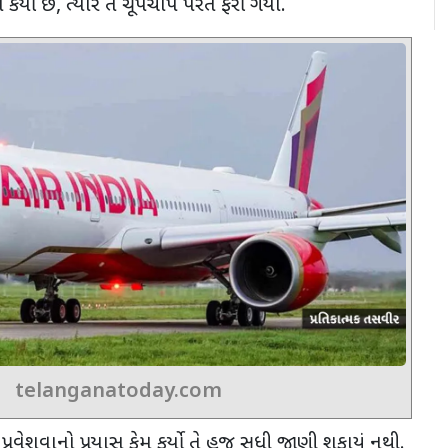
કર્યો છે
,
ત્યારે તે ચૂપચાપ પરત ફરી ગયો.
telanganatoday.com
 પ્રવેશવાનો પ્રયાસ કેમ કર્યો તે હજુ સુધી જાણી શકાયું નથી.