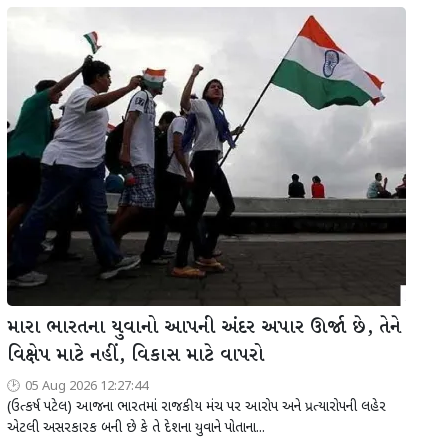
મારા ભારતના યુવાનો આપની અંદર અપાર ઊર્જા છે, તેને
વિક્ષેપ માટે નહીં, વિકાસ માટે વાપરો
05 Aug 2026 12:27:44
(ઉત્કર્ષ પટેલ) આજના ભારતમાં રાજકીય મંચ પર આરોપ અને પ્રત્યારોપની લહેર
એટલી અસરકારક બની છે કે તે દેશના યુવાને પોતાના...