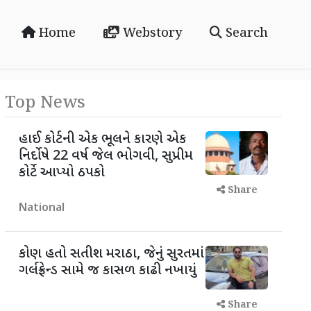
Home
Webstory
Search
Top News
હાઈ કોર્ટની એક ભૂલને કારણે એક
નિર્દોષે 22 વર્ષ જેલ ભોગવી, સુપ્રીમ
કોર્ટે આપ્યો ઠપકો
Share
National
કોણ હતો સતીશ મરાઠા, જેનું સુરતમાં
ગર્લફ્રેન્ડ સામે જ કાસળ કાઢી નખાયું
Share