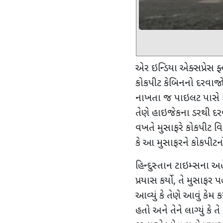
એર ઇન્ડિયા એક્સપ્રેસ 
કોકપીટ કેબિનનો દરવાજો
નાખતા જ પાઇલટ પાસે સિગ
તેણે હાઇજેકના ડરથી દર
વખતે મુસાફરે કોકપીટ વિસ
કે આ મુસાફરને કોકપીટન
હિન્દુસ્તાન ટાઇમ્સના 
પ્રયાસ કર્યો
,
તે મુસાફર પહ
આવ્યું કે તેણે આવું કેમ કર્ય
હતો અને તેને લાગ્યું કે ત