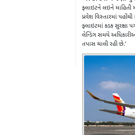
ફ્લાઇટને લઇને માહિતી
પ્રવેશ વિસ્તારમાં પહો
ફ્લાઇટમાં કડક સુરક્ષા 
લેન્ડિંગ સમયે અધિકા
તપાસ ચાલી રહી છે.
’