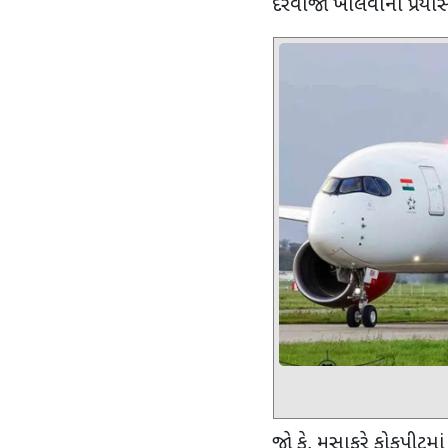
દરવાજો ખોલવાનો પ્રયાસ 
જો કે, મુસાફરે કોકપીટમાં