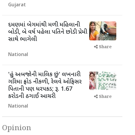
Gujarat
દમણમાં બેગમાંથી મળી મહિલાની
બોડી, બે વર્ષ પહેલા પતિને છોડી પ્રેમી
સાથે ભાગેલી
Share
National
'હું અબજોની માલિક છું' લખનારી
ગરિમા ફ્રોડ નીકળી, રેલવે ઓફિસર
પિતાની પણ ધરપકડ; રૂ. 1.67
કરોડની ઠગાઈ આચરી
Share
National
Opinion