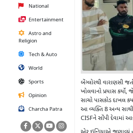
National
Entertainment
Astro and
Religion
Tech & Auto
World
Sports
બેંગ્લોરથી વારાણસી જત
ખોલવાનો પ્રયાસ કર્યો
,
જ
Opinion
સાચો પાસકોડ દાખલ કર્ય
આ વ્યક્તિ 8 અન્ય સાથી
Charcha Patra
CISF
ને સોંપી દેવામાં આ
એર ઇન્ડિયાએ જણાવ્યું હત