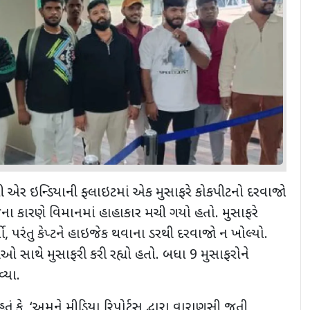
ી એર ઇન્ડિયાની ફ્લાઇટમાં એક મુસાફરે કોકપીટનો દરવાજો
ેના કારણે વિમાનમાં હાહાકાર મચી ગયો હતો. મુસાફરે
ો
,
પરંતુ કેપ્ટને હાઇજેક થવાના ડરથી દરવાજો ન ખોલ્યો.
ઓ સાથે મુસાફરી કરી રહ્યો હતો. બધા 9 મુસાફરોને
વ્યા.
ું કે
, ‘
અમને મીડિયા રિપોર્ટ્સ દ્વારા વારાણસી જતી