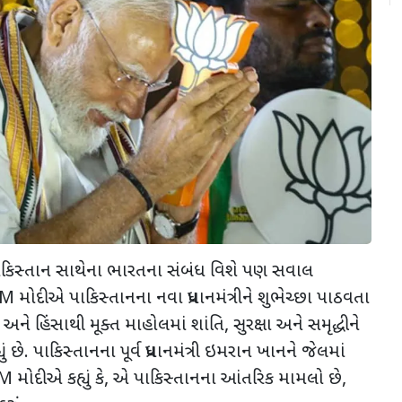
ોદીને પાકિસ્તાન સાથેના ભારતના સંબંધ વિશે પણ સવાલ
 મોદીએ પાકિસ્તાનના નવા પ્રધાનમંત્રીને શુભેચ્છા પાઠવતા
ક અને હિંસાથી મૂક્ત માહોલમાં શાંતિ, સુરક્ષા અને સમૃદ્ધીને
ં છે. પાકિસ્તાનના પૂર્વ પ્રધાનમંત્રી ઇમરાન ખાનને જેલમાં
મોદીએ કહ્યું કે, એ પાકિસ્તાનના આંતરિક મામલો છે,