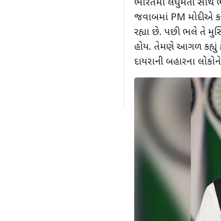
ભારતમાં લઘુમતી સાથે 
જવાબમાં PM મોદીએ કહ્યુ
રહ્યા છે. પછી ભલે તે મુ
હોય. તેમણે આગળ કહ્યું
દાયરાની બહારના લોકોને