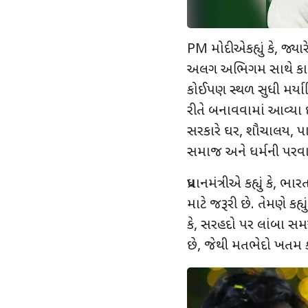
PM મોદીએકહ્યું કે, જ્ય
અલગ અભિગમ સાથે કામ
કોઈપણ સ્થળ સુધી મર્યા
રીતે બનાવવામાં આવ્યા છે
સરકારે ઘર, શૌચાલય, પ
સમાજ અને ધર્મની પરવા 
પ્રધાનમંત્રીએ કહ્યું કે, 
માટે જરૂરી છે. તેમણે કહ્ય
કે, સરહદો પર લાંબા સમય
છે, જેથી મતભેદો ખતમ 