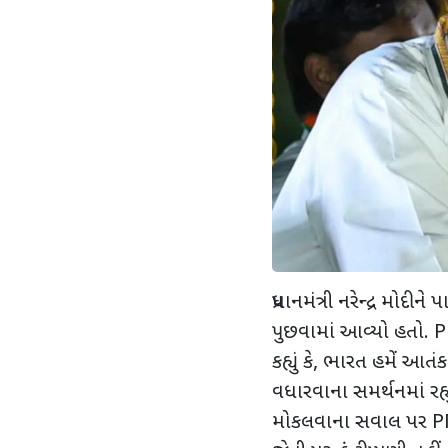
પ્રધાનમંત્રી નરેન્દ્ર મ
પુછવામાં આવ્યો હતો. PM
કહ્યું કે, ભારત હમેં આતં
વધારવાના સમર્થનમાં રહ્યુ
મોકલવાના સવાલ પર PM 