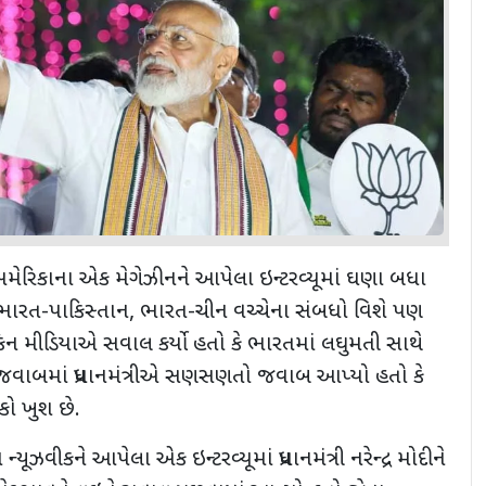
ોદીએ અમેરિકાના એક મેગેઝીનને આપેલા ઇન્ટરવ્યૂમાં ઘણા બધા
, ભારત-પાકિસ્તાન, ભારત-ચીન વચ્ચેના સંબધો વિશે પણ
કિન મીડિયાએ સવાલ કર્યો હતો કે ભારતમાં લઘુમતી સાથે
જવાબમાં પ્રધાનમંત્રીએ સણસણતો જવાબ આપ્યો હતો કે
કો ખુશ છે.
્યૂઝવીકને આપેલા એક ઇન્ટરવ્યૂમાં પ્રધાનમંત્રી નરેન્દ્ર મોદીને