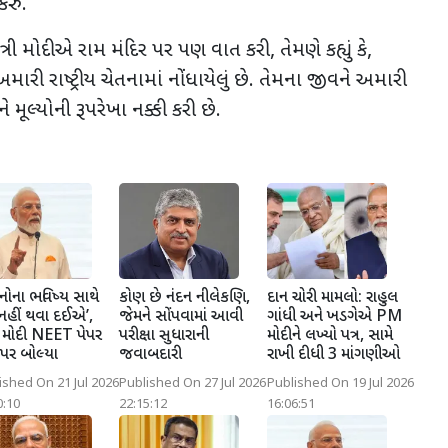
રું.
ંત્રી મોદીએ રામ મંદિર પર પણ વાત કરી, તેમણે કહ્યું કે,
મારી રાષ્ટ્રીય ચેતનામાં નોંધાયેલું છે. તેમના જીવને અમારી
 મૂલ્યોની રૂપરેખા નક્કી કરી છે.
ાનોના ભવિષ્ય સાથે
કોણ છે નંદન નીલેકણિ,
દાન ચોરી મામલો: રાહુલ
 નહીં થવા દઈએ’,
જેમને સોંપવામાં આવી
ગાંધી અને ખડગેએ PM
મોદી NEET પેપર
પરીક્ષા સુધારાની
મોદીને લખ્યો પત્ર, સામે
પર બોલ્યા
જવાબદારી
રાખી દીધી 3 માંગણીઓ
ished On 21 Jul 2026
Published On 27 Jul 2026
Published On 19 Jul 2026
0:10
22:15:12
16:06:51