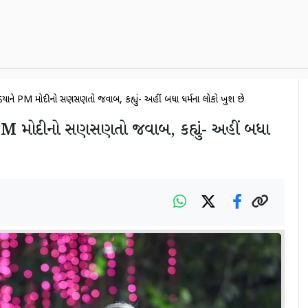
િયાને PM મોદીનો સણસણતો જવાબ, કહ્યું- અહીં બધા ધર્મના લોકો ખુશ છે
PM મોદીનો સણસણતો જવાબ, કહ્યું- અહીં બધા