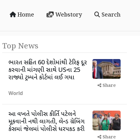
Home
Webstory
Search
Top News
ભારત સહિત 60 દેશોમાંથી ટેરિફ દૂર
કરવાની માંગણી સાથે USના 25
રાજ્યો ટ્રમ્પને કોર્ટમાં લઈ ગયા
Share
World
આ વખતે પોલીસ કીર્તિ પટેલને
મૂકવાની નથી લાગતી, લેન્ડ ગ્રેબિંગ
કેસમાં જેલમાં પોલીસે ધરપકડ કરી
Share