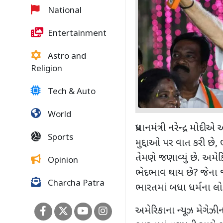
National
Entertainment
Astro and
Religion
Tech & Auto
World
પ્રધાનમંત્રી નરેન્દ્ર મ
Sports
મુદ્દાઓ પર વાત કરી છે
તેમણે જણાવ્યું છે. અમે
Opinion
ભેદભાવ થાય છે? જેના 
Charcha Patra
ભારતમાં બધા ધર્મના લો
અમેરિકાના ન્યૂઝ મેગેઝીન ન