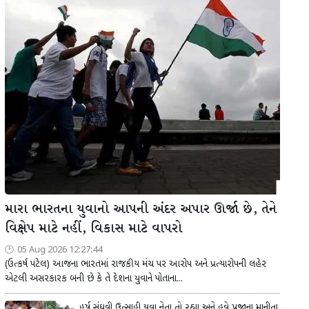
મારા ભારતના યુવાનો આપની અંદર અપાર ઊર્જા છે, તેને
વિક્ષેપ માટે નહીં, વિકાસ માટે વાપરો
05 Aug 2026 12:27:44
(ઉત્કર્ષ પટેલ) આજના ભારતમાં રાજકીય મંચ પર આરોપ અને પ્રત્યારોપની લહેર
એટલી અસરકારક બની છે કે તે દેશના યુવાને પોતાના...
હર્ષ સંઘવી ઉત્સાહી યુવા નેતા તો રહ્યા અને હવે પ્રજાના માનીતા