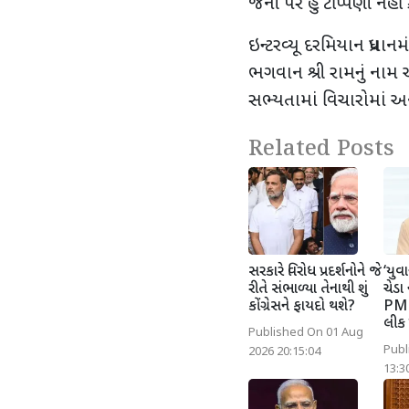
જેની પર હું ટીપ્પણી નહીં ક
ઇન્ટરવ્યૂ દરમિયાન પ્રધાનમ
ભગવાન શ્રી રામનું નામ અ
સભ્યતામાં વિચારોમાં અને
Related Posts
સરકારે વિરોધ પ્રદર્શનોને જે
‘યુવ
રીતે સંભાળ્યા તેનાથી શું
ચેડા
કોંગ્રેસને ફાયદો થશે?
PM 
લીક 
Published On 01 Aug
Publ
2026 20:15:04
13:3