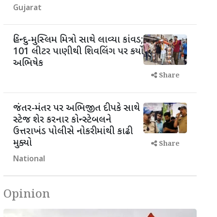
Gujarat
હિન્દુ-મુસ્લિમ મિત્રો સાથે લાવ્યા કાંવડ;
101 લીટર પાણીથી શિવલિંગ પર કર્યો
અભિષેક
Share
જંતર-મંતર પર અભિજીત દીપકે સાથે
સ્ટેજ શેર કરનાર કોન્સ્ટેબલને
ઉત્તરાખંડ પોલીસે નોકરીમાંથી કાઢી
મુક્યો
Share
National
Opinion