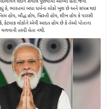
ભેદભાવને લઇને સવાલ પુછવામાં આવ્યો હતો.જેના
ં કે, ભારતમાં બધા ધર્મના લોકો ખુશ છે અને સંપન્ન થઇ
સ્લિમ હોય, બૌદ્ધ હોય, ખ્રિસ્તી હોય, શીખ હોય કે પારસી
 કે, કેટલાક લોકોને એવી આદત હોય છે કે તેઓ પોતાના
 મળવાની તસ્દી લેતા નથી.