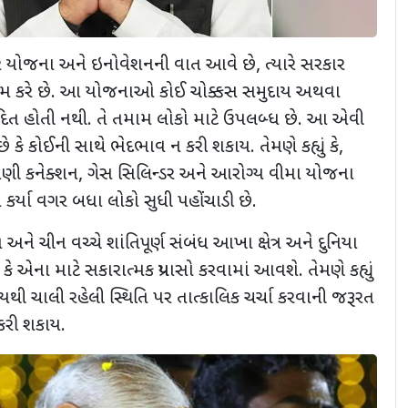
ારે યોજના અને ઇનોવેશનની વાત આવે છે, ત્યારે સરકાર
 કરે છે. આ યોજનાઓ કોઈ ચોક્કસ સમુદાય અથવા
દિત હોતી નથી. તે તમામ લોકો માટે ઉપલબ્ધ છે. આ એવી
 કે કોઈની સાથે ભેદભાવ ન કરી શકાય. તેમણે કહ્યું કે,
ાણી કનેક્શન, ગેસ સિલિન્ડર અને આરોગ્ય વીમા યોજના
કર્યા વગર બધા લોકો સુધી પહોંચાડી છે.
ભારત અને ચીન વચ્ચે શાંતિપૂર્ણ સંબંધ આખા ક્ષેત્ર અને દુનિયા
ું કે એના માટે સકારાત્મક પ્રયાસો કરવામાં આવશે. તેમણે કહ્યું
થી ચાલી રહેલી સ્થિતિ પર તાત્કાલિક ચર્ચા કરવાની જરૂરત
કરી શકાય.