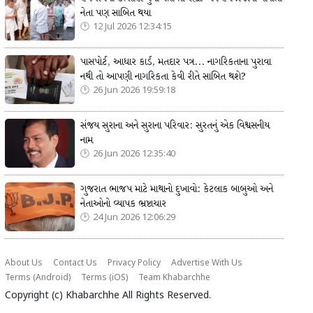
નેતા પણ સાબિત થયા
12 Jul 2026 12:34:15
પાસપોર્ટ, આધાર કાર્ડ, મતદાર પત્ર... નાગરિકતાના પુરાવા
નથી તો આપણી નાગરિકતા કેવી રીતે સાબિત થશે?
26 Jun 2026 19:59:18
સંજય સુરાના અને સુરાના પરિવાર: સુરતનું એક વિશ્વસનીય
નામ
26 Jun 2026 12:35:40
ગુજરાત ભાજપ માટે માથાનો દુખાવો: કેટલાક બાબુઓ અને
નેતાઓનો વ્યાપક ભ્રષ્ટાચાર
24 Jun 2026 12:06:29
About Us
Contact Us
Privacy Policy
Advertise With Us
Terms (Android)
Terms (iOS)
Team Khabarchhe
Copyright (c)
Khabarchhe
All Rights Reserved.