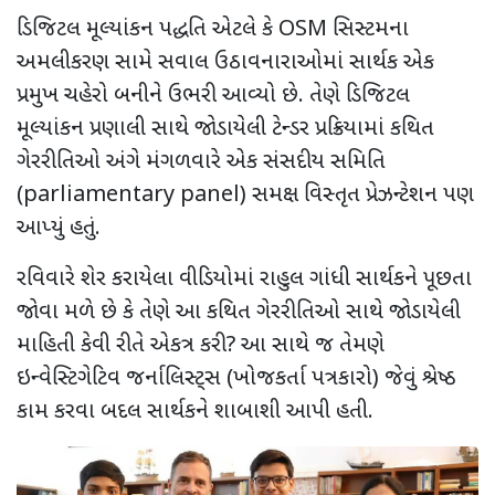
ડિજિટલ મૂલ્યાંકન પદ્ધતિ એટલે કે
OSM
સિસ્ટમના
અમલીકરણ સામે સવાલ ઉઠાવનારાઓમાં સાર્થક એક
પ્રમુખ ચહેરો બનીને ઉભરી આવ્યો છે. તેણે ડિજિટલ
મૂલ્યાંકન પ્રણાલી સાથે જોડાયેલી ટેન્ડર પ્રક્રિયામાં કથિત
ગેરરીતિઓ અંગે મંગળવારે એક સંસદીય સમિતિ
(
parliamentary panel)
સમક્ષ વિસ્તૃત પ્રેઝન્ટેશન પણ
આપ્યું હતું.
રવિવારે શેર કરાયેલા વીડિયોમાં રાહુલ ગાંધી સાર્થકને પૂછતા
જોવા મળે છે કે તેણે આ કથિત ગેરરીતિઓ સાથે જોડાયેલી
માહિતી કેવી રીતે એકત્ર કરી
?
આ સાથે જ તેમણે
ઇન્વેસ્ટિગેટિવ જર્નાલિસ્ટ્સ (ખોજકર્તા પત્રકારો) જેવું શ્રેષ્ઠ
કામ કરવા બદલ સાર્થકને શાબાશી આપી હતી.