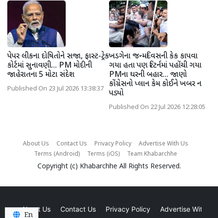
પેપર લીકના દોષિતોને સજા, ફાસ્ટ-ટ્રેક
ખડગેના જન્મદિવસની કેક કાપવા
કોર્ટમાં સુનાવણી... PM મોદીની
ગયા હતા પણ રિટર્નમાં પહોંચી ગયા
જાહેરાતના 5 મોટા સંદેશ
PMના ઘરની બહાર... જાણો
કોંગ્રેસનો પ્લાન કેમ કોઈને ખબર ન
Published On 23 Jul 2026 13:38:37
પડ્યો
Published On 22 Jul 2026 12:28:05
About Us
Contact Us
Privacy Policy
Advertise With Us
Terms (Android)
Terms (iOS)
Team Khabarchhe
Copyright (c)
Khabarchhe
All Rights Reserved.
About Us
Contact Us
Privacy Policy
Advertise With Us
En