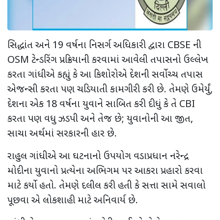
સિદ્ધાંત અને
19
વર્ષના નિસર્ગ અધિકારી દ્વારા
CBSE
ની
OSM
ટેન્ડરિંગ પ્રક્રિયાની કરવામાં આવેલી તપાસનો ઉલ્લેખ
કરતા ગાંધીએ કહ્યું કે આ કિશોરોએ દેશની સર્વોચ્ચ તપાસ
એજન્સી કરતા પણ ચડિયાતી કામગીરી કરી છે. તેમણે ઉમેર્યું
,
દેશના એક
18
વર્ષના યુવાને સાબિત કરી દીધું કે તે
CBI
કરતા પણ વધુ ઝડપી અને તેજ છે
;
યુવાનોની આ જીત
,
સાચા અર્થમાં સરકારની હાર છે.
રાહુલ ગાંધીએ આ ઘટનાનો ઉપયોગ વડાપ્રધાન નરેન્દ્ર
મોદીના યુવાનો પ્રત્યેના અભિગમ પર આકરા પ્રહારો કરવા
માટે કર્યો હતો. તેમણે દલીલ કરી હતી કે સત્તા સામે સવાલો
પૂછવા એ લોકશાહી માટે અનિવાર્ય છે.