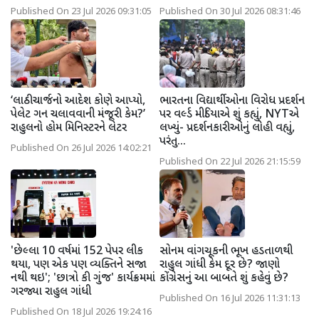
Published On 23 Jul 2026 09:31:05
Published On 30 Jul 2026 08:31:46
‘લાઠીચાર્જનો આદેશ કોણે આપ્યો,
ભારતના વિદ્યાર્થીઓના વિરોધ પ્રદર્શન
પેલેટ ગન ચલાવવાની મંજૂરી કેમ?’
પર વર્લ્ડ મીડિયાએ શું કહ્યું, NYTએ
રાહુલનો હોમ મિનિસ્ટરને લેટર
લખ્યું- પ્રદર્શનકારીઓનું લોહી વહ્યું,
પરંતુ...
Published On 26 Jul 2026 14:02:21
Published On 22 Jul 2026 21:15:59
'છેલ્લા 10 વર્ષમાં 152 પેપર લીક
સોનમ વાંગચૂકની ભૂખ હડતાળથી
થયા, પણ એક પણ વ્યક્તિને સજા
રાહુલ ગાંધી કેમ દૂર છે? જાણો
નથી થઇ'; 'છાત્રો કી ગુંજ' કાર્યક્રમમાં
કોંગ્રેસનું આ બાબતે શું કહેવું છે?
ગરજ્યા રાહુલ ગાંધી
Published On 16 Jul 2026 11:31:13
Published On 18 Jul 2026 19:24:16