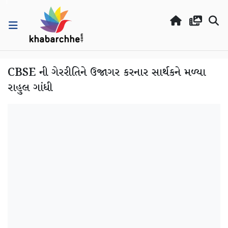
CBSE ની ગેરરીતિને ઉજાગર કરનાર સાર્થકને મળ્યા
રાહુલ ગાંધી