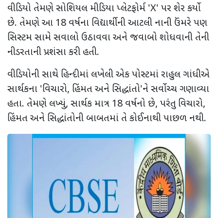
વીડિયો તેમણે સોશિયલ મીડિયા પ્લેટફોર્મ
'X'
પર શેર કર્યો
છે. તેમણે આ
18
વર્ષના વિદ્યાર્થીની આટલી નાની ઉંમરે પણ
સિસ્ટમ સામે સવાલો ઉઠાવવા અને જવાબો શોધવાની તેની
નીડરતાની પ્રશંસા કરી હતી.
વીડિયોની સાથે હિન્દીમાં લખેલી એક પોસ્ટમાં રાહુલ ગાંધીએ
સાર્થકના
'
વિચારો
,
હિંમત અને સિદ્ધાંતો
'
ને સર્વોચ્ચ ગણાવ્યા
હતા. તેમણે લખ્યું
,
સાર્થક માત્ર
18
વર્ષનો છે
,
પરંતુ વિચારો
,
હિંમત અને સિદ્ધાંતોની બાબતમાં તે કોઈનાથી પાછળ નથી.