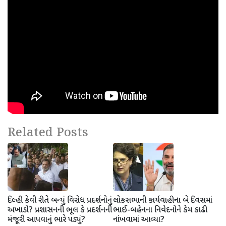
Related Posts
દિલ્હી કેવી રીતે બન્યું વિરોધ પ્રદર્શનોનું
લોકસભાની કાર્યવાહીના બે દિવસમાં
અખાડો? પ્રશાસનની ભૂલ કે પ્રદર્શનની
ભાઈ-બહેનના નિવેદનોને કેમ કાઢી
મંજૂરી આપવાનું ભારે પડ્યું?
નાંખવામાં આવ્યા?