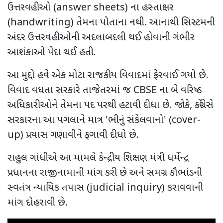
ઉત્તરવહીઓ (
answer sheets)
ના હસ્તાક્ષર
(
handwriting)
તેમના પોતાના નથી. આનાથી સિસ્ટમની
અંદર ઉત્તરવહીઓની અદલાબદલી થઈ હોવાની ગંભીર
આશંકાઓ પેદા થઈ હતી.
આ મુદ્દો હવે એક મોટા રાજકીય વિવાદમાં ફેરવાઈ ગયો છે.
વિવાદ વધતા સરકારે તાજેતરમાં જ
CBSE
ના બે વરિષ્ઠ
અધિકારીઓને તેમના પદ પરથી હટાવી દીધા છે. જોકે
,
કોંગ્રેસે
સરકારના આ પગલાને માત્ર
'
ભીનું સંકેલવાનો
' (cover-
up)
પ્રયાસ ગણાવીને ફગાવી દીધો છે.
રાહુલ ગાંધીએ આ મામલે કેન્દ્રીય શિક્ષણ મંત્રી ધર્મેન્દ્ર
પ્રધાનના રાજીનામાની માંગ કરી છે અને સમગ્ર કૌભાંડની
સ્વતંત્ર ન્યાયિક તપાસ (
judicial inquiry)
કરાવવાની
માંગ દોહરાવી છે.