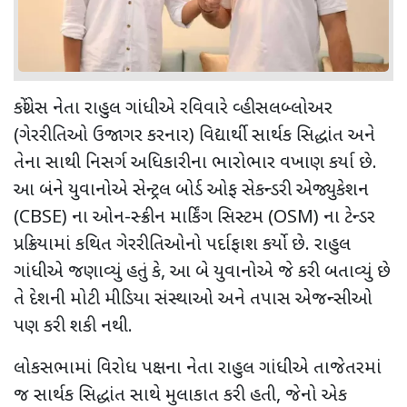
કોંગ્રેસ નેતા રાહુલ ગાંધીએ રવિવારે વ્હીસલબ્લોઅર
(ગેરરીતિઓ ઉજાગર કરનાર) વિદ્યાર્થી સાર્થક સિદ્ધાંત અને
તેના સાથી નિસર્ગ અધિકારીના ભારોભાર વખાણ કર્યા છે.
આ બંને યુવાનોએ સેન્ટ્રલ બોર્ડ ઓફ સેકન્ડરી એજ્યુકેશન
(
CBSE)
ના ઓન-સ્ક્રીન માર્કિંગ સિસ્ટમ (
OSM)
ના ટેન્ડર
પ્રક્રિયામાં કથિત ગેરરીતિઓનો પર્દાફાશ કર્યો છે. રાહુલ
ગાંધીએ જણાવ્યું હતું કે
,
આ બે યુવાનોએ જે કરી બતાવ્યું છે
તે દેશની મોટી મીડિયા સંસ્થાઓ અને તપાસ એજન્સીઓ
પણ કરી શકી નથી.
લોકસભામાં વિરોધ પક્ષના નેતા રાહુલ ગાંધીએ તાજેતરમાં
જ સાર્થક સિદ્ધાંત સાથે મુલાકાત કરી હતી
,
જેનો એક