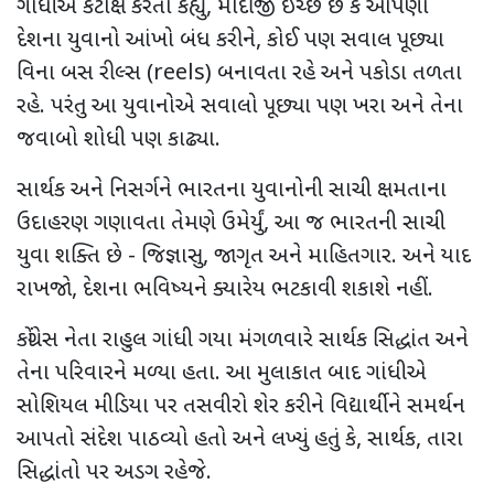
ગાંધીએ કટાક્ષ કરતા કહ્યું
,
મોદીજી ઈચ્છે છે કે આપણા
દેશના યુવાનો આંખો બંધ કરીને
,
કોઈ પણ સવાલ પૂછ્યા
વિના બસ રીલ્સ (
reels)
બનાવતા રહે અને પકોડા તળતા
રહે. પરંતુ આ યુવાનોએ સવાલો પૂછ્યા પણ ખરા અને તેના
જવાબો શોધી પણ કાઢ્યા.
સાર્થક અને નિસર્ગને ભારતના યુવાનોની સાચી ક્ષમતાના
ઉદાહરણ ગણાવતા તેમણે ઉમેર્યું
,
આ જ ભારતની સાચી
યુવા શક્તિ છે - જિજ્ઞાસુ
,
જાગૃત અને માહિતગાર. અને યાદ
રાખજો
,
દેશના ભવિષ્યને ક્યારેય ભટકાવી શકાશે નહીં.
કોંગ્રેસ નેતા રાહુલ ગાંધી ગયા મંગળવારે સાર્થક સિદ્ધાંત અને
તેના પરિવારને મળ્યા હતા. આ મુલાકાત બાદ ગાંધીએ
સોશિયલ મીડિયા પર તસવીરો શેર કરીને વિદ્યાર્થીને સમર્થન
આપતો સંદેશ પાઠવ્યો હતો અને લખ્યું હતું કે
,
સાર્થક
,
તારા
સિદ્ધાંતો પર અડગ રહેજે.