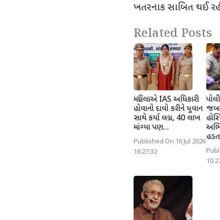
ખતરનાક સાબિત થઈ રહી છ
Related Posts
મહિલાએ IAS અધિકારી
પોલી
હોવાનો દાવો કરીને યુવાન
જબરદ
સાથે કર્યા લગ્ન, 40 લાખ
હોસ
માંગ્યા પણ...
અભિ
હડતા
Published On 16 Jul 2026
Publ
16:27:32
10:2