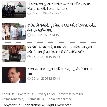
મારા ભારતના યુવાનો આપની અંદર અપાર ઊર્જા છે, તેને
વિક્ષેપ માટે નહીં, વિકાસ માટે વાપરો
05 Aug 2026 12:27:44
હર્ષ સંઘવી ઉત્સાહી યુવા નેતા તો રહ્યા અને હવે પ્રજાના માનીતા
નેતા પણ સાબિત થયા
12 Jul 2026 12:34:15
પાસપોર્ટ, આધાર કાર્ડ, મતદાર પત્ર... નાગરિકતાના પુરાવા
નથી તો આપણી નાગરિકતા કેવી રીતે સાબિત થશે?
26 Jun 2026 19:59:18
સંજય સુરાના અને સુરાના પરિવાર: સુરતનું એક વિશ્વસનીય
નામ
26 Jun 2026 12:35:40
About Us
Contact Us
Privacy Policy
Advertise With Us
Terms (Android)
Terms (iOS)
Team Khabarchhe
Copyright (c)
Khabarchhe
All Rights Reserved.