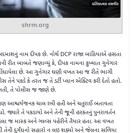
shrm.org
બદમાશનું નામ દીપક છે. નોર્થ
DCP
રાજા બાંઠિયાએ હસતા
 રીત બાબતે જણાવ્યું કે, દીપક નામના કુખ્યાત ગુનેગાર
 નોંધાયેલા છે. આ ગુનેગાર ઘણી વખત આ જ રીતે ભાગી
સ તેને પકડે કે તરત જ તે ડર્ટી પ્લાન એક્ટિવ કરી દેતો હતો.
નતી, તે પોલીસ જ જાણે છે.
ણ આશ્ચર્યજનક ચાલ રમી હતી અને ચતુરાઈ બતાવતા
. જ્યારે તે પકડાયો અને તેની જૂની હરકતનું પુનરાવર્તન
પહેલા જ માસ્ક અને ગ્લવ્સ પહેરીને તૈયાર હતા. આ વખત
તેની દુર્ગંધનો સહારો ન લઇ શક્યો અને જેલના સળિયા