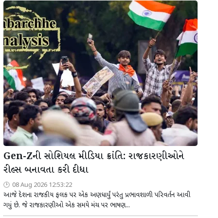
Gen-Zની સોશિયલ મીડિયા ક્રાંતિ: રાજકારણીઓને
રીલ્સ બનાવતા કરી દીધા
08 Aug 2026 12:53:22
આજે દેશના રાજકીય ફલક પર એક અણધાર્યું પરંતુ પ્રભાવશાળી પરિવર્તન આવી
ગયું છે. જે રાજકારણીઓ એક સમયે મંચ પર ભાષણ...