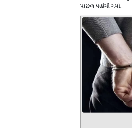
પાછળ પહોંચી ગયો.