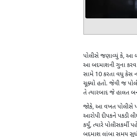
પોલીસે જણાવ્યું કે, આ 
આ બદમાશની ગુના કરવાની
સામે 10 કરતા વધુ કેસ
ચૂક્યો હતો. જેવી જ પોલી
તે ત્યારબાદ જે હાલત બ
જોકે
,
આ વખત પોલીસે પ
આરોપી દીપકને પકડી લીધો
કર્યું
,
ત્યારે પોલીસકર્મી 
બદમાશ લાંબા સમય સુધી 