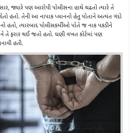
સાર
,
જ્યારે પણ આરોપી પોલીસના હાથે ચઢતો ત્યારે તે
 દેતો હતો. તેની આ નાપાક પ્લાનનો હેતુ પોતાને અત્યંત ગંદો
ાનો હતો
,
ત્યારબાદ પોલીસકર્મીઓ પોતે જ નાક પકડીને
 તે ફરાર થઈ જતો હતો. ઘણી વખત કોર્ટમાં પણ
નાવી હતી.