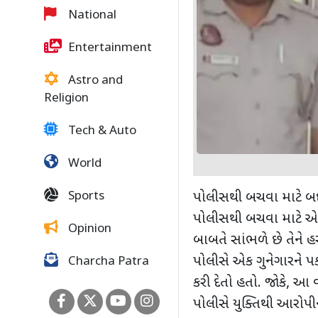
National
Entertainment
Astro and
Religion
Tech & Auto
World
Sports
પોલીસથી બચવા માટે બદ
પોલીસથી બચવા માટે એ 
Opinion
બાબતે સાંભળે છે તેને 
પોલીસે એક ગુનેગારને પક
Charcha Patra
કરી દેતો હતો. જોકે
,
આ વ
પોલીસે યુક્તિથી આરોપી