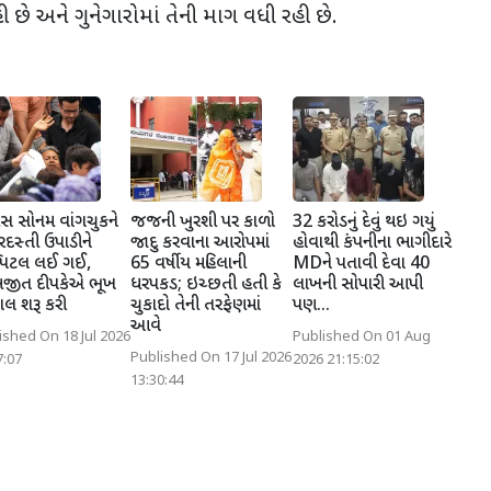
ે અને ગુનેગારોમાં તેની માગ વધી રહી છે.
સ સોનમ વાંગચુકને
જજની ખુરશી પર કાળો
32 કરોડનું દેવું થઇ ગયું
સ્તી ઉપાડીને
જાદુ કરવાના આરોપમાં
હોવાથી કંપનીના ભાગીદારે
્પિટલ લઈ ગઈ,
65 વર્ષીય મહિલાની
MDને પતાવી દેવા 40
જીત દીપકેએ ભૂખ
ધરપકડ; ઇચ્છતી હતી કે
લાખની સોપારી આપી
લ શરૂ કરી
ચુકાદો તેની તરફેણમાં
પણ...
આવે
ished On 18 Jul 2026
Published On 01 Aug
Published On 17 Jul 2026
7:07
2026 21:15:02
13:30:44