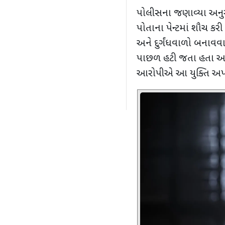
પોલીસના જણાવ્યા અનુ
પોતાના પેન્ટમાં શૌચ કરી
અને દુર્ગંધવાળો બનાવવ
પાછળ હટી જતા હતા અને
આરોપીએ આ યુક્તિ અપ