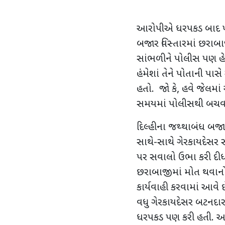
આરોપીએ ધરપકડ બાદ ખુલા
બજાર વિસ્તારમાં છરાબ
સાંભળીને પોલીસ પણ હે
હંમેશાં તેને પોતાની પાસ
હતો. જો કે
,
હવે જેલમા
સમયમાં પોલીસથી બચવા 
દિલ્હીના જથ્થાબંધ બજારો
સાથે-સાથે ગેરકાયદેસ
પર સવાલો ઉભા કરી દીધા છ
છરાબાજીમાં મોત થવાનો ગ
કાર્યવાહી કરવામાં આવે 
વધુ ગેરકાયદેસર બટનદ
ધરપકડ પણ કરી હતી. આ