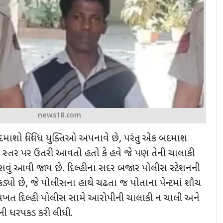
news18.com
માશો વિવિધ યુક્તિઓ અપનાવે છે
,
પરંતુ એક બદમાશ
સ્તર પર ઉતરી આવતો હતો કે હવે જે પણ તેની ચાલાકી
હસવું આવી જાય છે. દિલ્હીના સદર બજાર પોલીસ સ્ટેશનની
ડ્યો છે, જે પોલીસના હાથે ચઢતા જ પોતાના પેન્ટમાં શૌચ
ખત દિલ્હી પોલીસ સામે આરોપીની ચાલાકી ન ચાલી અને
ની ધરપકડ કરી લીધી.