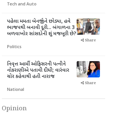
Tech and Auto
પહેલા મમતા બેનર્જીને છોડ્યા, હવે
ભાજપથી બનાવી દૂરી... બંગાળના 3
બળવાખોર સાંસદોની શું મજબૂરી છે?
Share
Politics
નિવૃત્ત આર્મી ઓફિસરની પત્નીને
નોકરાણીએ પતાવી દીધી; વારંવાર
ચોર કહેવાથી હતી નારાજ
Share
National
Opinion