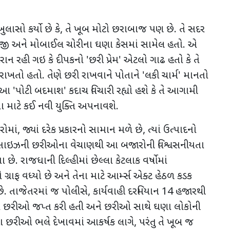
સો કર્યો છે કે, તે ખૂબ મોટો છરાબાજ પણ છે. તે સદર
ાજી અને મોબાઈલ ચોરીના ઘણા કેસમાં સામેલ હતો. એ
રાન રહી ગઇ કે દીપકનો
'
છરી પ્રેમ
'
એટલો ગાઢ હતો કે તે
ે રાખતો હતો.
તેણે છરી રાખવાને પોતાને
'
લકી ચાર્મ
'
માનતો
ં આ
'
પોટી બદમાશ
'
કદાચ વિચારી રહ્યો હશે કે તે આગામી
માટે કઈ નવી યુક્તિ અપનાવશે.
માં, જ્યાં દરેક પ્રકારનો સામાન મળે છે
,
ત્યાં ઉત્પાદનો
ર સાઇઝની છરીઓના વેચાણથી આ બજારોની વિશ્વસનીયતા
ે. રાજધાની દિલ્હીમાં છેલ્લા કેટલાક વર્ષોમાં
્રાફ વધ્યો છે અને તેના માટે આર્મ્સ એક્ટ હેઠળ કડક
છે. તાજેતરમાં જ પોલીસે
,
કાર્યવાહી દરમિયાન
14
હજારથી
ાર છરીઓ જપ્ત કરી હતી અને છરીઓ સાથે ઘણા લોકોની
 છરીઓ ભલે દેખાવમાં આકર્ષક લાગે
,
પરંતુ તે ખૂબ જ