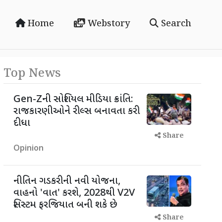
Home
Webstory
Search
Top News
Gen-Zની સોશિયલ મીડિયા ક્રાંતિ:
રાજકારણીઓને રીલ્સ બનાવતા કરી
દીધા
Share
Opinion
નીતિન ગડકરીની નવી યોજના,
વાહનો 'વાત' કરશે, 2028થી V2V
સિસ્ટમ ફરજિયાત બની શકે છે
Share