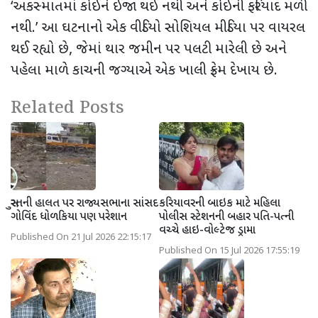
‘
અકસ્માતમાં કોઈને ઈજા થઈ નથી અને કોઈની ફરિયાદ મળી
નથી.
’
આ ઘટનાનો એક વીડિયો સોશિયલ મીડિયા પર વાયરલ
થઈ રહ્યો છે
,
જેમાં થાર જમીન પર પલટી મારેલી છે અને
પહેલા માળે કાચની જગ્યાએ એક ખાલી ફ્રેમ દેખાય છે.
Related Posts
સુરતની હાલત પર રાજ્યસભાના સાંસદ
કરિયાવરની બાઇક માટે મહિલા
ગોવિંદ ધોળકિયા પણ પરેશાન
પોલીસ સ્ટેશનની બહાર પતિ-પત્ની
વચ્ચે હાઇ-વોલ્ટેજ ડ્રામા
Published On 21 Jul 2026 22:15:17
Published On 15 Jul 2026 17:55:19