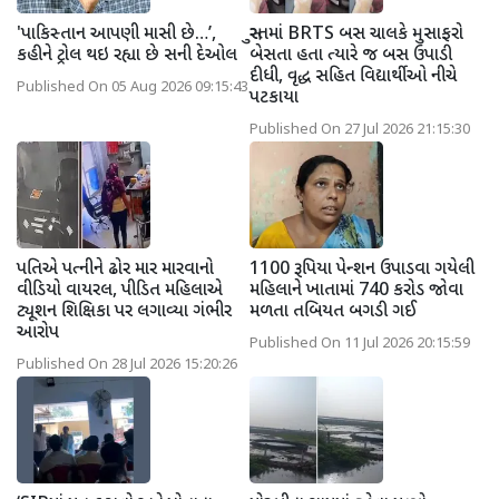
'પાકિસ્તાન આપણી માસી છે…’,
સુરતમાં BRTS બસ ચાલકે મુસાફરો
કહીને ટ્રોલ થઇ રહ્યા છે સની દેઓલ
બેસતા હતા ત્યારે જ બસ ઉપાડી
દીધી, વૃદ્ધ સહિત વિદ્યાર્થીઓ નીચે
Published On 05 Aug 2026 09:15:43
પટકાયા
Published On 27 Jul 2026 21:15:30
પતિએ પત્નીને ઢોર માર મારવાનો
1100 રૂપિયા પેન્શન ઉપાડવા ગયેલી
વીડિયો વાયરલ, પીડિત મહિલાએ
મહિલાને ખાતામાં 740 કરોડ જોવા
ટ્યૂશન શિક્ષિકા પર લગાવ્યા ગંભીર
મળતા તબિયત બગડી ગઈ
આરોપ
Published On 11 Jul 2026 20:15:59
Published On 28 Jul 2026 15:20:26