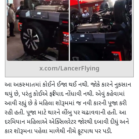
x.com/LancerFlying
આ અકસ્માતમાં કોઈને ઈજા થઈ નથી. જોકે કારને નુકસાન
થયું છે
,
પરંતુ કોઈએ ફરિયાદ નોંધાવી નથી. એવું કહેવામાં
આવી રહ્યું છે કે મહિલા શૉરૂમમાં જ નવી કારની પૂજા કરી
રહી હતી. પૂજા માટે થારને લીંબુ પર ચઢાવવાની હતી
.
આ
દરમિયાન મહિલાએ એક્સિલરેટર જોરથી દબાવી દીધું અને
કાર શૉરૂમના પહેલા માળેથી નીચે ફૂટપાથ પર પડી.