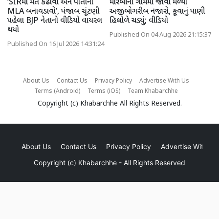
‘SIRમાં મત કઢાવો અને પોતાના
મોરબીના ગામમાં જોવા મળ્યો
MLA બનાવડાવો’, પંજાબ ચૂંટણી
અજીબોગરીબ નજારો, કૂવાનું પાણી
પહેલા BJP નેતાનો વીડિયો વાયરલ
હિલોળે ચડ્યું; વીડિયો
થયો
Published On 04 Aug 2026 21:15:37
Published On 16 Jul 2026 14:31:24
About Us
Contact Us
Privacy Policy
Advertise With Us
Terms (Android)
Terms (iOS)
Team Khabarchhe
Copyright (c)
Khabarchhe
All Rights Reserved.
About Us
Contact Us
Privacy Policy
Advertise With Us
Copyright (c)
Khabarchhe
- All Rights Reserved