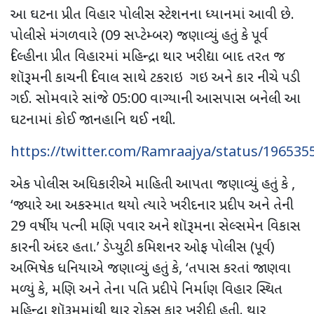
આ ઘટના પ્રીત વિહાર પોલીસ સ્ટેશનના ધ્યાનમાં આવી છે.
પોલીસે મંગળવારે (
09
સપ્ટેમ્બર) જણાવ્યું હતું કે પૂર્વ
દિલ્હીના પ્રીત વિહારમાં મહિન્દ્રા થાર ખરીદ્યા બાદ તરત જ
શૉરૂમની કાચની દિવાલ સાથે ટકરાઇ ગઇ અને કાર નીચે પડી
ગઈ. સોમવારે સાંજે 0
5
:00 વાગ્યાની આસપાસ બનેલી આ
ઘટનામાં કોઈ જાનહાનિ થઈ નથી.
https://twitter.com/Ramraajya/status/19653
એક પોલીસ અધિકારીએ માહિતી આપતા જણાવ્યું હતું કે
,
‘
જ્યારે આ અકસ્માત થયો ત્યારે ખરીદનાર પ્રદીપ અને તેની
29
વર્ષીય પત્ની મણિ પવાર અને શૉરૂમના સેલ્સમેન વિકાસ
કારની અંદર હતા.
’
ડેપ્યુટી કમિશનર ઓફ પોલીસ (પૂર્વ)
અભિષેક ધનિયાએ જણાવ્યું હતું કે
, ‘
તપાસ કરતાં જાણવા
મળ્યું કે
,
મણિ અને તેના પતિ પ્રદીપે નિર્માણ વિહાર સ્થિત
મહિન્દ્રા શૉરૂમમાંથી થાર રોક્સ કાર ખરીદી હતી. થાર