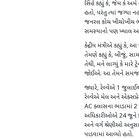
સિંહે કહ્યું કે
,
જેમ કે અમે
હતો
,
પરંતુ ત્યાં જગ્યા ન
જનરલ કોચ ખીચોખીચ ભ
સમસ્યાનો પણ ખ્યાલ આવ
કેન્દ્રીય મંત્રીએ કહ્યું કે
,
આ જો
તેમણે કહ્યું કે
,
બીજું
,
સામા
તેથી
,
મને લાગ્યું કે માર
જોઈએ. આ તેમને સમજવા 
જ્યારે
,
રેલ્વેએ
1
જુલાઈથી 
રેલ્વેએ મેલ અને એક્સપ્રેસ
AC
ક્લાસના ભાડામાં
2
અધિકારીઓએ
24
જૂને 
અને વર્ગ શ્રેણીઓ અનુસા
પાડવામાં આવ્યો હતો.