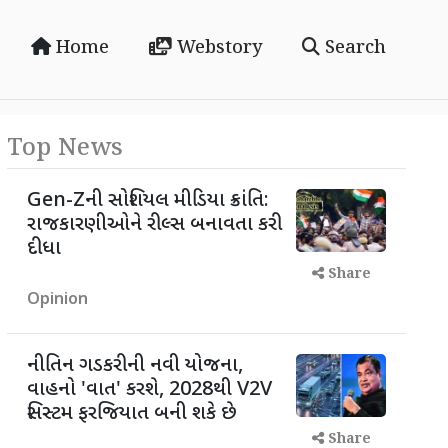
Home
Webstory
Search
Top News
Gen-Zની સોશિયલ મીડિયા ક્રાંતિ:
રાજકારણીઓને રીલ્સ બનાવતા કરી
દીધા
Share
Opinion
નીતિન ગડકરીની નવી યોજના,
વાહનો 'વાત' કરશે, 2028થી V2V
સિસ્ટમ ફરજિયાત બની શકે છે
Share