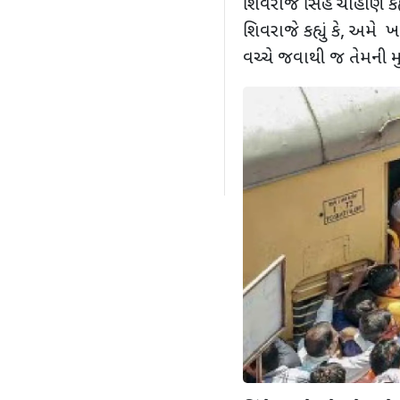
શિવરાજ સિંહ ચૌહાણે કહ્યુ
શિવરાજે કહ્યું કે
,
અમે ખ
વચ્ચે જવાથી જ તેમની 