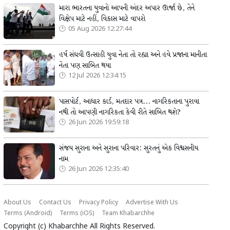
મારા ભારતના યુવાનો આપની અંદર અપાર ઊર્જા છે, તેને
વિક્ષેપ માટે નહીં, વિકાસ માટે વાપરો
05 Aug 2026 12:27:44
હર્ષ સંઘવી ઉત્સાહી યુવા નેતા તો રહ્યા અને હવે પ્રજાના માનીતા
નેતા પણ સાબિત થયા
12 Jul 2026 12:34:15
પાસપોર્ટ, આધાર કાર્ડ, મતદાર પત્ર... નાગરિકતાના પુરાવા
નથી તો આપણી નાગરિકતા કેવી રીતે સાબિત થશે?
26 Jun 2026 19:59:18
સંજય સુરાના અને સુરાના પરિવાર: સુરતનું એક વિશ્વસનીય
નામ
26 Jun 2026 12:35:40
About Us
Contact Us
Privacy Policy
Advertise With Us
Terms (Android)
Terms (iOS)
Team Khabarchhe
Copyright (c)
Khabarchhe
All Rights Reserved.