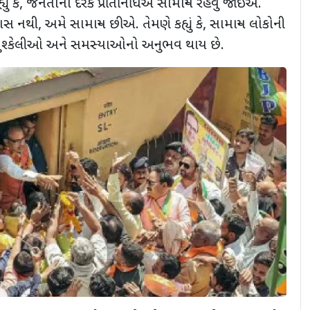
ં કે
,
જનતાના દરેક પ્રતિનિધિએ સામાન્ય રહેવું જોઈએ.
ાસ નથી
,
અમે સામાન્ય છીએ. તેમણે કહ્યું કે
,
સામાન્ય લોકોની
મુશ્કેલીઓ અને સમસ્યાઓનો અનુભવ થાય છે.