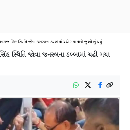
્રી શિવરાજ સિંહ સ્થિતિ જોવા જનરલના ડબ્બામાં ચઢી ગયા પછી જુઓ શું થયું
ાજ સિંહ સ્થિતિ જોવા જનરલના ડબ્બામાં ચઢી ગયા