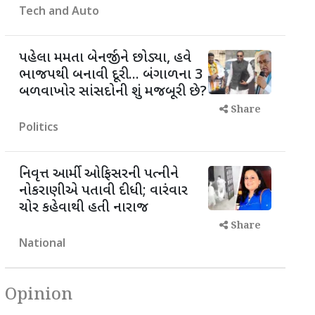
Tech and Auto
પહેલા મમતા બેનર્જીને છોડ્યા, હવે
ભાજપથી બનાવી દૂરી... બંગાળના 3
બળવાખોર સાંસદોની શું મજબૂરી છે?
Share
Politics
નિવૃત્ત આર્મી ઓફિસરની પત્નીને
નોકરાણીએ પતાવી દીધી; વારંવાર
ચોર કહેવાથી હતી નારાજ
Share
National
Opinion