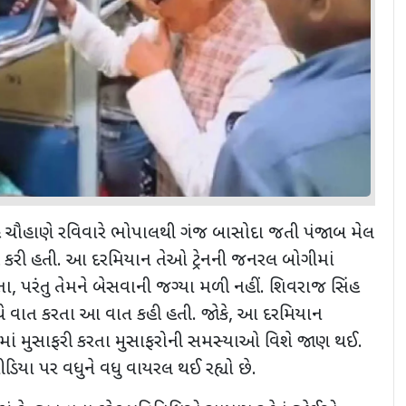
જ સિંહ ચૌહાણે રવિવારે ભોપાલથી ગંજ બાસોદા જતી પંજાબ મેલ
ાફરી કરી હતી. આ દરમિયાન તેઓ ટ્રેનની જનરલ બોગીમાં
તા
,
પરંતુ તેમને બેસવાની જગ્યા મળી નહીં. શિવરાજ સિંહ
થે વાત કરતા આ વાત કહી હતી. જોકે
,
આ દરમિયાન
ાં મુસાફરી કરતા મુસાફરોની સમસ્યાઓ વિશે જાણ થઈ.
ડિયા પર વધુને વધુ વાયરલ થઈ રહ્યો છે.