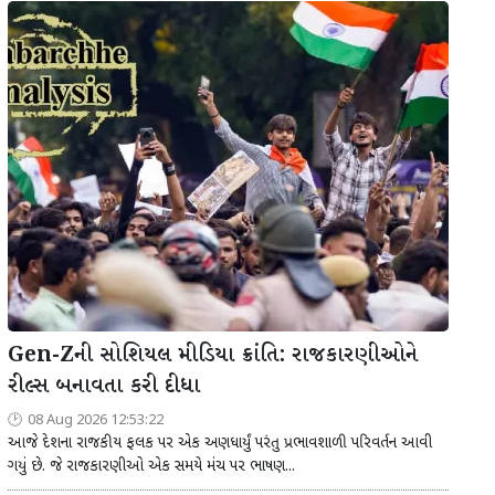
Gen-Zની સોશિયલ મીડિયા ક્રાંતિ: રાજકારણીઓને
રીલ્સ બનાવતા કરી દીધા
08 Aug 2026 12:53:22
આજે દેશના રાજકીય ફલક પર એક અણધાર્યું પરંતુ પ્રભાવશાળી પરિવર્તન આવી
ગયું છે. જે રાજકારણીઓ એક સમયે મંચ પર ભાષણ...