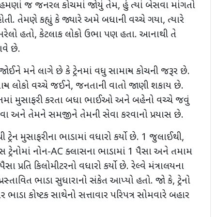
 હમણાં જ જનરલ કોચમાં જોયું તેમ
,
હું ત્યાં બેસવા માંગતો
હોતી. તેમણે કહ્યું કે જ્યારે અમે બધાની વચ્ચે ગયા
,
ત્યારે
રેલો હતો
,
કેટલાક લોકો ઉભા પણ હતા. આનાથી તે
ે છે.
ઈને મને લાગે છે કે ટ્રેનમાં વધુ સામાન્ય કોચની જરૂર છે.
ન્ય લોકો વચ્ચે જઈને
,
જનતાની વાતો જાણી શકાય છે.
ે ટ્રેનમાં મુસાફરી કરતા બધા ભાઈઓ અને બહેનો વચ્ચે જવું
અને તેમને સમજીને તેમની સેવા કરવાનો પ્રયાસ છે.
ટ્રેન મુસાફરીના ભાડામાં વધારો કર્યો છે.
1
જુલાઈથી
,
 ટ્રેનોમાં નોન-
AC
ક્લાસના ભાડામાં
1
પૈસા અને તમામ
પૈસા પ્રતિ કિલોમીટરનો વધારો કર્યો છે. રેલ્વે મંત્રાલયના
પ્રસ્તાવિત ભાડા સુધારાનો સંકેત આપ્યો હતો. જો કે
,
ટ્રેનો
ર ભાડા કોષ્ટક સાથેનો સત્તાવાર પરિપત્ર સોમવારે બહાર