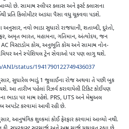
વ્યો છે. સામાન્ય સ્લીપર ક્લાસ અને ફર્સ્ટ ક્લાસના
ી પ્રતિ કિલોમીટર અડધા પૈસા વધુ ચૂકવવા પડશે.
યા અનુસાર
,
નવો ભાડા સુધારો રાજધાની
,
શતાબ્દી
,
દુરંતો
,
ફર
,
અમૃત ભારત
,
મહામના
,
ગતિમાન
,
અંત્યોદય
,
જન
, AC
વિસ્ટાડોમ કોચ
,
અનુભૂતિ કોચ અને સામાન્ય નોન-
ીમિયર અને સ્પેશિયલ ટ્રેન સેવાઓ પર પણ લાગુ થશે.
om/ANI/status/1941790122749436037
ુસાર
,
સુધારેલ ભાડું
1
જુલાઈના રોજ અથવા તે પછી બુક
 થશે. આ તારીખ પહેલાં રિઝર્વ કરાવાયેલી ટિકિટ કોઈપણ
 ભાડા પર માન્ય રહેશે.
PRS, UTS
અને મેન્યુઅલ
ુજબ અપડેટ કરવામાં આવી રહી છે.
ુસાર
,
આનુષંગિક શુલ્કમાં કોઈ ફેરફાર કરવામાં આવ્યો નથી.
ન ફી
,
સુપરફાસ્ટ સરચાર્જ અને અન્ય ચાર્જ યથાવત રહ્યા છે.