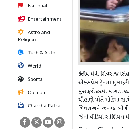
National
Entertainment
Astro and
Religion
Tech & Auto
World
કેન્દ્રીય મંત્રી શિવરા
Sports
એક્સપ્રેસ ટ્રેનમાં મુસ
મુસાફરી કરવા માંગતા હ
Opinion
ચૌહાણે પોતે મીડિયા સા
Charcha Patra
શિવરાજને જનરલ બોગીમ
જેનો વીડિયો સોશિયલ મી