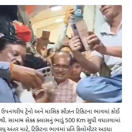
,
ઉપનગરીય ટ્રેનો અને માસિક સીઝન ટિકિટના ભાવમાં કોઈ
. સામાન્ય સેકન્ડ ક્લાસનું ભાડું
500 Km
સુધી વધારવામાં
વધુ અંતર માટે
,
ટિકિટના ભાવમાં પ્રતિ કિલોમીટર અડધા