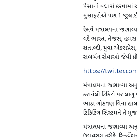
પૈસાનો વધારો કરવામાં આ
મુસાફરોએ પણ
1
જુલાઈથ
રેલવે મંત્રાલયના જણાવ્
વંદે ભારત
,
તેજસ
,
હમસ
શતાબ્દી
,
યુવા એક્સપ્રેસ
સબર્બન સેવાઓ જેવી પ્ર
https://twitter.c
મંત્રાલયના જણાવ્યા અન
કરાયેલી ટિકિટો પર લાગુ
ભાડા ગોઠવણ વિના હાલના
ટિકિટિંગ સિસ્ટમને તે મ
મંત્રાલયના જણાવ્યા અન
ઉદાહરણ તરીકે
,
રિઝર્વેશ