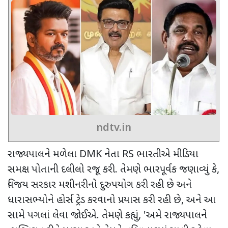
ndtv.in
રાજ્યપાલને મળેલા
DMK
નેતા
RS
ભારતીએ મીડિયા
સમક્ષ પોતાની દલીલો રજૂ કરી. તેમણે ભારપૂર્વક જણાવ્યું કે
,
વિજય સરકાર મશીનરીનો દુરુપયોગ કરી રહી છે અને
ધારાસભ્યોને હોર્સ ટ્રેડ કરવાનો પ્રયાસ કરી રહી છે
,
અને આ
સામે પગલાં લેવા જોઈએ. તેમણે કહ્યું
, '
અમે રાજ્યપાલને