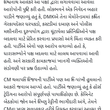
વિશ્વનાથ આર્લેકરે આ પક્ષો દ્વારા લગાવવામાં આવેલા
આરોપોની પુષ્ટિ કરી હતી. લોકભવને એક નિવેદન બહાર
પાડીને જણાવ્યું હતું કે
, DMK
એ તેના મેમોરેન્ડમમાં કથિત
ગેરકાયદેસર ધરપકડો
,
કસ્ટડીમાં દબાણ અને પોલીસ
મશીનરીના દુરુપયોગ દ્વારા ચૂંટાયેલા પ્રતિનિધિઓને પક્ષ
બદલવા માટે પ્રેરિત કરવાના પ્રયાસો અંગે ચિંતા વ્યક્ત કરી
હતી. પાર્ટીએ એવો પણ આરોપ લગાવ્યો હતો કે
,
ધારાસભ્યોને પક્ષ બદલવા માટે લાલચ આપવામાં આવી
હતી. અને સરકારી કામકાજમાં ખાનગી વ્યક્તિઓની
સંડોવણી પર પ્રશ્ન ઉઠાવ્યો હતો.
CM
થલાપતિ વિજયની પાર્ટીએ પણ આ ત્રિ-પાંખી હુમલાનો
આકરો જવાબ આપ્યો હતો. પાર્ટીએ જણાવ્યું હતું કે હોર્સ
ટ્રેડિંગના આરોપો સંપૂર્ણપણે પાયાવિહોણા છે. કેબિનેટ
બેઠકોમાં જોન અને વિષ્ણુ રેડ્ડીની ભાગીદારી અંગે
,
તેમને
CM
ના ખાસ સલાહકાર તરીકે નિયુક્ત કરવામાં આવ્યા છે.