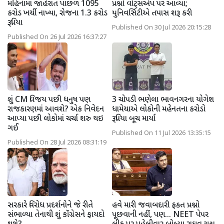
મહિનામાં જાહેરાત પાછળ 1095
પ્રશ્નો વોટ્સએપ પર આવ્યા;
કરોડ ખર્ચી નાખ્યા, રોજના 1.3 કરોડ
યુનિવર્સિટીએ તપાસ શરૂ કરી
રૂપિયા
Published On 30 Jul 2026 20:15:28
Published On 26 Jul 2026 16:37:27
શું CM વિજય પછી ધનુષ પણ
3 ચોપડી ભણેલા ભાવનગરના યોગેશ
રાજકારણમાં આવશે? એક નિવેદન
ધામેચાએ લોકોની મહેનતના કરોડો
આપ્યા પછી લોકોમાં ચર્ચા શરુ થઇ
રૂપિયા બૂચ માર્યા
ગઈ
Published On 11 Jul 2026 13:35:15
Published On 28 Jul 2026 08:31:19
સરકારે વિરોધ પ્રદર્શનોને જે રીતે
હવે મારી જવાબદારી ફક્ત પ્રશ્નો
સંભાળ્યા તેનાથી શું કોંગ્રેસને ફાયદો
પૂછવાની નહીં, પણ... NEET પેપર