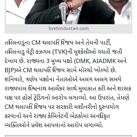
livehindustan.com
તમિલનાડુના
CM
થલાપતિ વિજય અને તેમની પાર્ટી
,
તમિલનાડુ વેટ્રી કઝગમ (
TVK)
ની મુશ્કેલીઓ વધતી જતી
દેખાય છે. રાજ્યના
3
મુખ્ય પક્ષો (
DMK, AIADMK
અને
BJP)
એ
CM
થલાપતિ વિજય સામે મોરચો ખોલ્યો છે.
શનિવારે
,
ત્રણેય પક્ષોના નેતાઓએ અલગ અલગ સમયે
રાજ્યપાલ વિશ્વનાથ આર્લેકર સાથે મુલાકાત કરી અને શાસક
પક્ષ પર હોર્સ ટ્રેડિંગનો આરોપ લગાવ્યો. આ ઉપરાંત
,
તેમણે
CM
થલાપતિ વિજય પર સરકારી મશીનરીનો દુરુપયોગ
કરવાનો અને રાજ્ય કેબિનેટની બેઠકોમાં અનધિકૃત
વ્યક્તિઓને પ્રવેશ આપવાનો આરોપ લગાવ્યો.