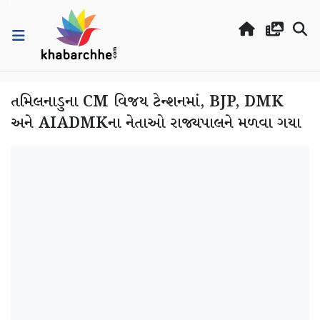
તમિલનાડુના CM વિજય ટેન્શનમાં, BJP, DMK
અને AIADMKના નેતાઓ રાજ્યપાલને મળવા ગયા