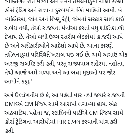
વ્યક્તિગત રીતે મળ્યા અને તેમને તમિલનાડુમાં ચાલી રહેલા
હોર્સ ટ્રેડિંગ અને સત્તાના દુરુપયોગ વિશે માહિતી આપી. બે
વ્યક્તિઓ
,
જોન અને વિષ્ણુ રેડ્ડી
,
જેમનો સરકાર સાથે કોઈ
સંબંધ નથી
,
તેઓ રાજ્યના મંત્રીઓ કરતાં વધુ શક્તિશાળી
દેખાય છે. તેઓ બધી ઉચ્ચ સ્તરીય બેઠકોમાં હાજરી આપે
છે અને અધિકારીઓને આદેશો આપે છે. આના કારણે
તમિલનાડુમાં પરિસ્થિતિ ખરાબ થઇ ગઈ છે. અમે અગાઉ એક
અરજી સબમિટ કરી હતી
,
પરંતુ રાજ્યપાલ શહેરમાં નહોતા
,
તેથી આજે અમે મળ્યા અને આ બધા મુદ્દાઓ પર જોર
આપીને કહ્યું.
'
અત્રે ઉલ્લેખનીય છે કે
,
આ પહેલી વાર નથી જ્યારે રાજ્યની
DMK
એ
CM
વિજય સામે આરોપો લગાવ્યા હોય. એક
અઠવાડિયા પહેલા જ
,
સ્ટાલિનની પાર્ટીએ
CM
વિજય સામે
હોર્સ ટ્રેડિંગના આરોપોમાં
FIR
દાખલ કરવાની માંગ કરી
હતી.