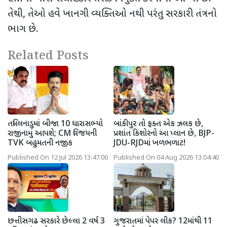
તેથી
,
તેઓ હવે ખાનગી વ્યક્તિઓ નથી પરંતુ સરકારી તંત્રનો
ભાગ છે.
Related Posts
તમિલનાડુમાં બીજા 10 ધારાસભ્યો
બાંકીપુર તો ફક્ત એક ઝલક છે,
રાજીનામું આપશે; CM વિજયની
પ્રશાંત કિશોરનો આ પ્લાન છે, BJP-
TVK બહુમતની નજીક
JDU-RJDમાં ખળભળાટ!
Published On 12 Jul 2026 13:47:00
Published On 04 Aug 2026 13:04:40
છત્તીસગઢ સરકારે છેલ્લા 2 વર્ષ 3
ગુજરાતમાં પેપર લીક? 12માંથી 11