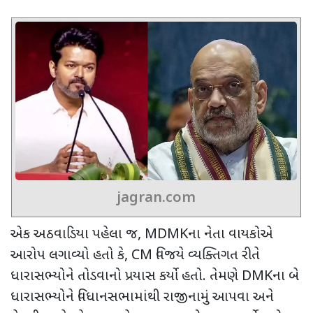
jagran.com
એક અઠવાડિયા પહેલા જ
, MDMK
ના નેતા વાયકોએ
આરોપ લગાવ્યો હતો કે
, CM
વિજયે વ્યક્તિગત રીતે
ધારાસભ્યોને તોડવાનો પ્રયાસ કર્યો હતો. તેમણે
DMK
ના બે
ધારાસભ્યોને વિધાનસભામાંથી રાજીનામું આપવા અને