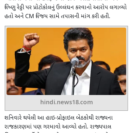
વિષ્ણુ રેડ્ડી પર પ્રોટોકોલનું ઉલ્લંઘન કરવાનો આરોપ લગાવ્યો
હતો અને
CM
વિજય સામે તપાસની માંગ કરી હતી.
hindi.news18.com
શનિવારે થયેલી આ હાઇ-પ્રોફાઇલ બેઠકોથી રાજ્યના
રાજકારણમાં પણ ગરમાવો આવ્યો હતો. રાજ્યપાલ