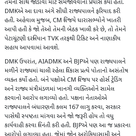
તેમની સાથે જોડાવા માટે સમજાવવાનો પ્રયાસ કર્યો હતો.
DMK
એ આ દાવા અંગે સીધી રાજ્યપાલને ફરિયાદ કરી
હતી. અહેવાલ મુજબ
, CM
વિજયે ધારાસભ્યોને ખાતરી
આપી હતી કે જો તેઓ તેમની બેઠક ખાલી કરે છે
,
તો તેમને
પેટાચૂંટણી દરમિયાન
TVK
તરફથી ટિકિટ અને નાણાકીય
સહાય આપવામાં આવશે.
DMK
ઉપરાંત
, AIADMK
અને
BJP
એ પણ રાજ્યપાલને
મળીને રાજ્યમાં ચાલી રહેલા વિકાસ પ્રત્યે પોતાનો અસંતોષ
વ્યક્ત કર્યો હતો. બંને પક્ષોએ
CM
વિજય પર હોર્સ ટ્રેડિંગ
અને રાજ્ય મંત્રીમંડળમાં ખાનગી વ્યક્તિઓને સામેલ
કરવાનો આરોપ લગાવ્યો હતો. પક્ષના નેતાઓએ
રાજ્યપાલને બંધારણની કલમ
167
લાગુ કરવા
,
સરકાર
પાસેથી સ્પષ્ટતા માંગવા અને જો જરૂરી હોય તો વધુ
કાર્યવાહી કરવા વિનંતી કરી હતી.
BJP
એ પણ આ જ પ્રકારના
આરોપો લગાવ્યા હતા
,
જેમાં જોન અરોકિયાસામી અને