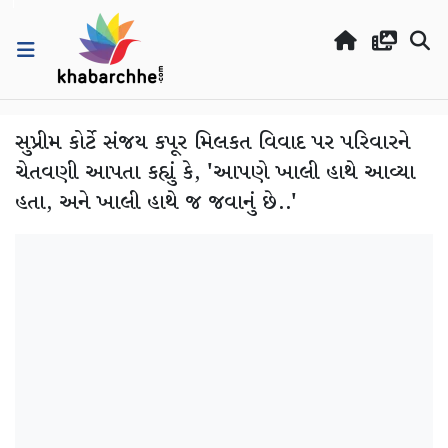
સુપ્રીમ કોર્ટે સંજય કપૂર મિલકત વિવાદ પર પરિવારને
ચેતવણી આપતા કહ્યું કે, 'આપણે ખાલી હાથે આવ્યા
હતા, અને ખાલી હાથે જ જવાનું છે..'