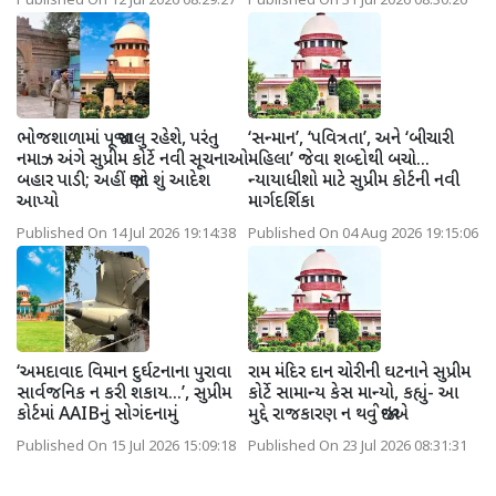
Published On 12 Jul 2026 08:29:27
Published On 31 Jul 2026 08:30:26
ભોજશાળામાં પૂજા ચાલુ રહેશે, પરંતુ
‘સન્માન’, ‘પવિત્રતા’, અને ‘બીચારી
નમાઝ અંગે સુપ્રીમ કોર્ટે નવી સૂચનાઓ
મહિલા’ જેવા શબ્દોથી બચો...
બહાર પાડી; અહીં જાણો શું આદેશ
ન્યાયાધીશો માટે સુપ્રીમ કોર્ટની નવી
આપ્યો
માર્ગદર્શિકા
Published On 14 Jul 2026 19:14:38
Published On 04 Aug 2026 19:15:06
‘અમદાવાદ વિમાન દુર્ઘટનાના પુરાવા
રામ મંદિર દાન ચોરીની ઘટનાને સુપ્રીમ
સાર્વજનિક ન કરી શકાય...’, સુપ્રીમ
કોર્ટે સામાન્ય કેસ માન્યો, કહ્યું- આ
કોર્ટમાં AAIBનું સોગંદનામું
મુદ્દે રાજકારણ ન થવું જોઇએ
Published On 15 Jul 2026 15:09:18
Published On 23 Jul 2026 08:31:31