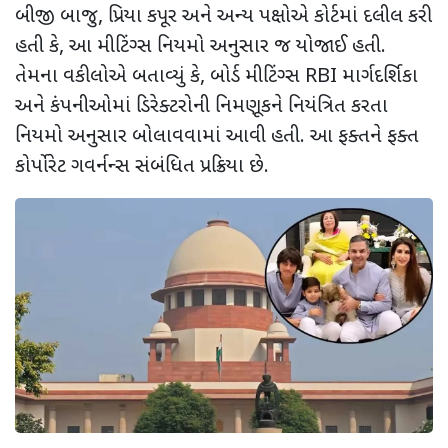
બીજી બાજુ
,
પ્રિયા કપૂર અને અન્ય પક્ષોએ કોર્ટમાં દલીલ કરી
હતી કે
,
આ મીટિંગ્સ નિયમો અનુસાર જ યોજાઈ હતી.
તેમના વકીલોએ બતાવ્યું કે
,
બોર્ડ મીટિંગ્સ
RBI
માર્ગદર્શિકા
અને કંપનીઓમાં ડિરેક્ટરોની નિમણૂકને નિયંત્રિત કરતા
નિયમો અનુસાર બોલાવવામાં આવી હતી. આ ફક્તને ફક્ત
કોર્પોરેટ ગવર્નન્સ સંબંધિત પ્રક્રિયા છે.