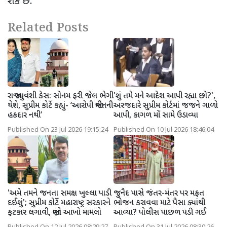
શકે છે.
Related Posts
રાજા રઘુવંશી કેસ: સોનમ ફરી જેલ ભેગી
'શું તમે મને આદેશ આપી રહ્યા છો?',
થેશે, સુપ્રીમ કોર્ટે કહ્યું- ‘આરોપી જામીનની
અરજદારે સુપ્રીમ કોર્ટમાં જજને ગાળો
હકદાર નથી’
આપી, કાગળ મોં સામે ઉડાવ્યા
Published On 23 Jul 2026 19:15:24
Published On 10 Jul 2026 18:46:04
'અમે તમને જનતા સમક્ષ ખુલ્લા પાડી
જુનૈદ પાસે જંતર-મંતર પર મફત
દઈશું'; સુપ્રીમ કોર્ટે મહારાષ્ટ્ર સરકારને
ભોજન કરાવવા માટે પૈસા ક્યાંથી
ફટકાર લગાવી, જાણો આખો મામલો
આવ્યા? પોલીસ પાછળ પડી ગઈ