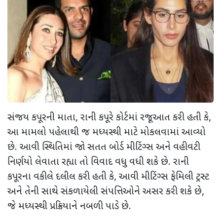
સંજય કપૂરની માતા
,
રાની કપૂરે કોર્ટમાં રજૂઆત કરી હતી કે
,
આ મામલો પહેલાથી જ મધ્યસ્થી માટે મોકલવામાં આવ્યો
છે. આવી સ્થિતિમાં જો સતત બોર્ડ મીટિંગ્સ અને વહીવટી
નિર્ણયો લેવાતા રહ્યા તો વિવાદ વધુ વધી શકે છે. રાની
કપૂરના વકીલે દલીલ કરી હતી કે
,
આવી મીટિંગ્સ ફેમિલી ટ્રસ્ટ
અને તેની સાથે સંકળાયેલી સંપત્તિઓને અસર કરી શકે છે
,
જે મધ્યસ્થી પ્રક્રિયાને નબળી પાડે છે.