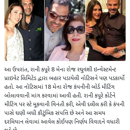
આ ઉપરાંત
,
રાની કપૂરે
8
મેના રોજ રઘુવંશી ઇન્વેસ્ટમેન્ટ
પ્રાઇવેટ લિમિટેડ દ્વારા બહાર પડાયેલી નોટિસને પણ પડકાર્યો
હતો. આ નોટિસમાં
18
મેના રોજ કંપનીની બોર્ડ મીટિંગ
બોલાવવાની માંગ કરવામાં આવી હતી. રાની કપૂરે કોર્ટને
મીટિંગ પર સ્ટે મૂકવાની વિનંતી કરી
,
એવી દલીલ કરી કે કંપની
પાસે ઘણી બધી કૌટુંબિક સંપત્તિ છે અને આ સમય
દરમિયાન લેવામાં આવેલ કોઈપણ નિર્ણય વિવાદને વધારી