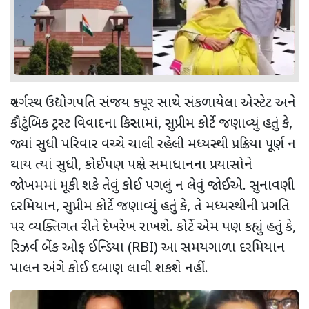
સ્વર્ગસ્થ ઉદ્યોગપતિ સંજય કપૂર સાથે સંકળાયેલા એસ્ટેટ અને
કૌટુંબિક ટ્રસ્ટ વિવાદના કિસ્સામાં
,
સુપ્રીમ કોર્ટે જણાવ્યું હતું કે
,
જ્યાં સુધી પરિવાર વચ્ચે ચાલી રહેલી મધ્યસ્થી પ્રક્રિયા પૂર્ણ ન
થાય ત્યાં સુધી
,
કોઈપણ પક્ષે સમાધાનના પ્રયાસોને
જોખમમાં મૂકી શકે તેવું કોઈ પગલું ન લેવું જોઈએ. સુનાવણી
દરમિયાન
,
સુપ્રીમ કોર્ટે જણાવ્યું હતું કે
,
તે મધ્યસ્થીની પ્રગતિ
પર વ્યક્તિગત રીતે દેખરેખ રાખશે. કોર્ટે એમ પણ કહ્યું હતું કે
,
રિઝર્વ બેંક ઓફ ઈન્ડિયા (
RBI)
આ સમયગાળા દરમિયાન
પાલન અંગે કોઈ દબાણ લાવી શકશે નહીં.