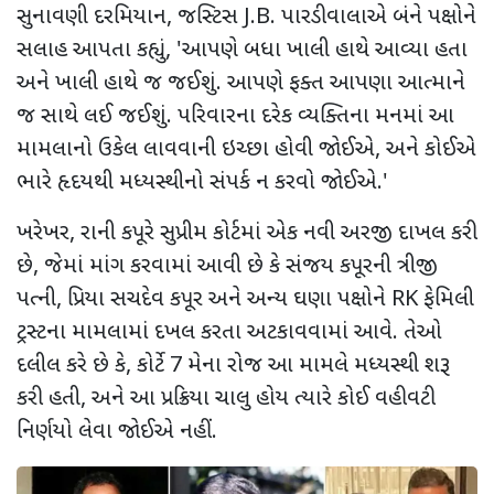
સુનાવણી દરમિયાન
,
જસ્ટિસ
J.B.
પારડીવાલાએ બંને પક્ષોને
સલાહ આપતા કહ્યું
, '
આપણે બધા ખાલી હાથે આવ્યા હતા
અને ખાલી હાથે જ જઈશું. આપણે ફક્ત આપણા આત્માને
જ સાથે લઈ જઈશું. પરિવારના દરેક વ્યક્તિના મનમાં આ
મામલાનો ઉકેલ લાવવાની ઇચ્છા હોવી જોઈએ
,
અને કોઈએ
ભારે હૃદયથી મધ્યસ્થીનો સંપર્ક ન કરવો જોઈએ.
'
ખરેખર
,
રાની કપૂરે સુપ્રીમ કોર્ટમાં એક નવી અરજી દાખલ કરી
છે
,
જેમાં માંગ કરવામાં આવી છે કે સંજય કપૂરની ત્રીજી
પત્ની
,
પ્રિયા સચદેવ કપૂર અને અન્ય ઘણા પક્ષોને
RK
ફેમિલી
ટ્રસ્ટના મામલામાં દખલ કરતા અટકાવવામાં આવે. તેઓ
દલીલ કરે છે કે
,
કોર્ટે
7
મેના રોજ આ મામલે મધ્યસ્થી શરૂ
કરી હતી
,
અને આ પ્રક્રિયા ચાલુ હોય ત્યારે કોઈ વહીવટી
નિર્ણયો લેવા જોઈએ નહીં.