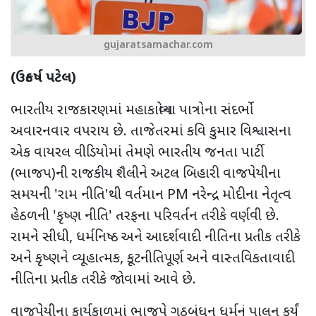
gujaratsamachar.com
(ઉત્કર્ષ પટેલ)
ભારતીય રાજકારણમાં મહાકાવ્યોના પાત્રોના સંદર્ભો
અવારનવાર વપરાય છે. તાજેતરમાં કવિ કુમાર વિશ્વાસના
એક વાયરલ વીડિયોમાં તેમણે ભારતીય જનતા પાર્ટી
(ભાજપ)ની રાજકીય શૈલીને અટલ બિહારી વાજપેયીના
સમયની 'રામ નીતિ'થી વર્તમાન PM નરેન્દ્ર મોદીના નેતૃત્વ
હેઠળની 'કૃષ્ણ નીતિ' તરફના પરિવર્તન તરીકે વર્ણવી છે.
રામને સીધી, ધર્મનિષ્ઠ અને આદર્શવાદી નીતિના પ્રતીક તરીકે
અને કૃષ્ણને વ્યૂહાત્મક, કૂટનીતિપૂર્ણ અને વાસ્તવિકતાવાદી
નીતિના પ્રતીક તરીકે જોવામાં આવે છે.
વાજપેયીના કાર્યકાળમાં ભાજપે ગઠબંધન ધર્મનું પાલન કર્યું