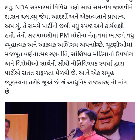
હતું. NDA સરકારમાં વિવિધ પક્ષો સાથે સમન્વય જાળવીને
શાસન ચલાવ્યું જેમાં આદર્શો અને એકાત્મતાને પ્રાધાન્ય
અપાયું. તે સમયે પાર્ટીની છબી વધુ સ્પષ્ટ અને કાર્યલક્ષી
હતી. તેની સરખામણીમાં PM મોદીના નેતૃત્વમાં ભાજપે વધુ
વ્યૂહાત્મક અને આક્રમક અભિગમ અપનાવ્યો છે. ચૂંટણીઓમાં
મજબૂત વર્ણનાત્મક રણનીતિ, સોશિયલ મીડિયાનો ઉપયોગ
અને વિરોધીઓ સાથેની સીધી નીતિવિષયક સ્પર્ધા દ્વારા
પાર્ટીએ સતત સફળતા મેળવી છે. આને એક સમૂહ
વ્યૂહરચના તરીકે જુએ છે જે આધુનિક રાજકારણની માંગ
છે.