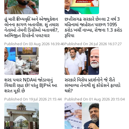
હું મારી શિષ્યવૃત્તિ અને એજ્યુકેશન
છત્તીસગઢ સરકારે છેલ્લા 2 વર્ષ 3
લોનના કાગળ બતાવીશ. શું તમારા
મહિનામાં જાહેરાત પાછળ 1095
નેતાઓ તેમની ડિગ્રીઓ બતાવશે?,
કરોડ ખર્ચી નાખ્યા, રોજના 1.3 કરોડ
અભિજીત દિપકેનો પલટવાર
રૂપિયા
Published On 03 Aug 2026 16:39:46
Published On 26 Jul 2026 16:37:27
શરદ પવાર NDAમાં જોડાવાનું
સરકારે વિરોધ પ્રદર્શનોને જે રીતે
વિચારી રહ્યા છે! પરંતુ BJPએ આ
સંભાળ્યા તેનાથી શું કોંગ્રેસને ફાયદો
શરત મૂકી છે
થશે?
Published On 19 Jul 2026 21:15:44
Published On 01 Aug 2026 20:15:04