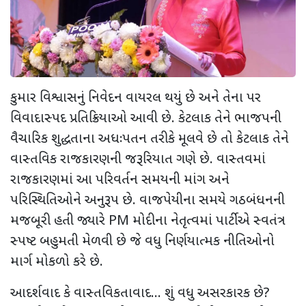
કુમાર વિશ્વાસનું નિવેદન વાયરલ થયું છે અને તેના પર
વિવાદાસ્પદ પ્રતિક્રિયાઓ આવી છે. કેટલાક તેને ભાજપની
વૈચારિક શુદ્ધતાના અધઃપતન તરીકે મૂલવે છે તો કેટલાક તેને
વાસ્તવિક રાજકારણની જરૂરિયાત ગણે છે. વાસ્તવમાં
રાજકારણમાં આ પરિવર્તન સમયની માંગ અને
પરિસ્થિતિઓને અનુરૂપ છે. વાજપેયીના સમયે ગઠબંધનની
મજબૂરી હતી જ્યારે PM મોદીના નેતૃત્વમાં પાર્ટીએ સ્વતંત્ર
સ્પષ્ટ બહુમતી મેળવી છે જે વધુ નિર્ણયાત્મક નીતિઓનો
માર્ગ મોકળો કરે છે.
આદર્શવાદ કે વાસ્તવિકતાવાદ... શું વધુ અસરકારક છે?