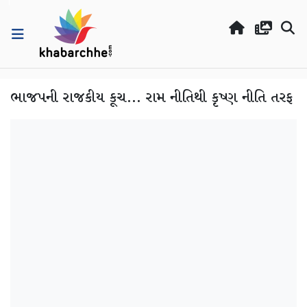
ભાજપની રાજકીય કૂચ... રામ નીતિથી કૃષ્ણ નીતિ તરફ