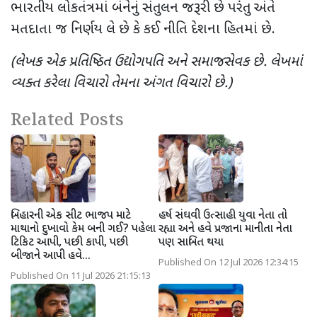
ભારતીય લોકતંત્રમાં બંનેનું સંતુલન જરૂરી છે પરંતુ અંતે
મતદાતા જ નિર્ણય લે છે કે કઈ નીતિ દેશના હિતમાં છે.
(લેખક એક પ્રતિષ્ઠિત ઉદ્યોગપતિ અને સમાજસેવક છે. લેખમાં
વ્યક્ત કરેલા વિચારો તેમના અંગત વિચારો છે.)
Related Posts
બિહારની એક સીટ ભાજપ માટે
હર્ષ સંઘવી ઉત્સાહી યુવા નેતા તો
માથાનો દુખાવો કેમ બની ગઈ? પહેલા
રહ્યા અને હવે પ્રજાના માનીતા નેતા
ટિકિટ આપી, પછી કાપી, પછી
પણ સાબિત થયા
બીજાને આપી હવે...
Published On 12 Jul 2026 12:34:15
Published On 11 Jul 2026 21:15:13