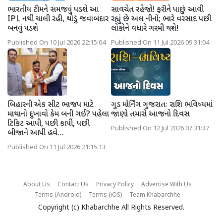
ભારતીય ટીમને સમજવું પડશે આ
સાવચેત રહેજો! ફરીને પાછું આવી
IPL નથી ચાલી રહી, થોડું જવાબદાર
રહ્યું છે અલ નીનો; ભારે વરસાદ પછી
બનવું પડશે
લોકોને વધારે ગરમી થશે!
Published On 10 Jul 2026 22:15:04
Published On 11 Jul 2026 09:31:04
બિહારની એક સીટ ભાજપ માટે
ગુડ મોર્નિંગ ગુજરાતઃ રાશિ ભવિષ્યમાં
માથાનો દુખાવો કેમ બની ગઈ? પહેલા
જાણો તમારો આજનો દિવસ
ટિકિટ આપી, પછી કાપી, પછી
Published On 12 Jul 2026 07:31:37
બીજાને આપી હવે...
Published On 11 Jul 2026 21:15:13
About Us
Contact Us
Privacy Policy
Advertise With Us
Terms (Android)
Terms (iOS)
Team Khabarchhe
Copyright (c)
Khabarchhe
All Rights Reserved.