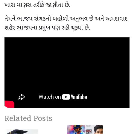
ખાસ માણસ તરીકે જાણીતા છે.
તેમને ભાજપ સંગઠનો બહોળો અનુભવ છે અને અમદાવાદ
શહેર ભાજપના પ્રમુખ પણ રહી ચૂક્યા છે.
Related Posts