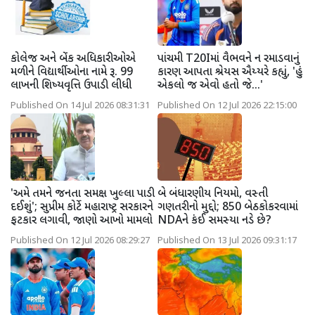
કોલેજ અને બેંક અધિકારીઓએ
પાંચમી T20Iમાં વૈભવને ન રમાડવાનું
મળીને વિદ્યાર્થીઓના નામે રૂ. 99
કારણ આપતા શ્રેયસ ઐય્યરે કહ્યું, 'હું
લાખની શિષ્યવૃત્તિ ઉપાડી લીધી
એકલો જ એવો હતો જે...'
Published On 14 Jul 2026 08:31:31
Published On 12 Jul 2026 22:15:00
'અમે તમને જનતા સમક્ષ ખુલ્લા પાડી
બે બંધારણીય નિયમો, વસ્તી
દઈશું'; સુપ્રીમ કોર્ટે મહારાષ્ટ્ર સરકારને
ગણતરીનો મુદ્દો; 850 બેઠકોકરવામાં
ફટકાર લગાવી, જાણો આખો મામલો
NDAને કંઈ સમસ્યા નડે છે?
Published On 12 Jul 2026 08:29:27
Published On 13 Jul 2026 09:31:17