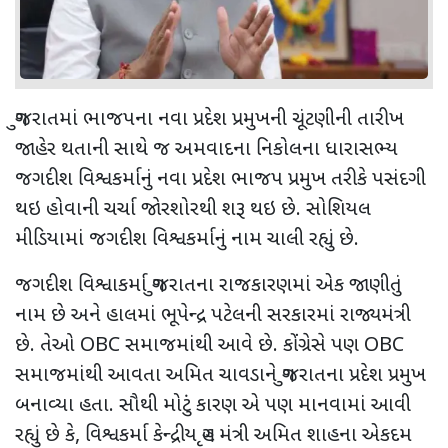
ગુજરાતમાં ભાજપના નવા પ્રદેશ પ્રમુખની ચૂંટણીની તારીખ
જાહેર થતાની સાથે જ અમવાદના નિકોલના ધારાસભ્ય
જગદીશ વિશ્વકર્માનું નવા પ્રદેશ ભાજપ પ્રમુખ તરીકે પસંદગી
થઇ હોવાની ચર્ચા જોરશોરથી શરૂ થઇ છે. સોશિયલ
મીડિયામાં જગદીશ વિશ્વકર્માનું નામ ચાલી રહ્યું છે.
જગદીશ વિશ્વાકર્મા ગુજરાતના રાજકારણમાં એક જાણીતું
નામ છે અને હાલમાં ભૂપેન્દ્ર પટેલની સરકારમાં રાજ્યમંત્રી
છે. તેઓ
OBC
સમાજમાંથી આવે છે. કોંગ્રેસે પણ
OBC
સમાજમાંથી આવતા અમિત ચાવડાને ગુજરાતના પ્રદેશ પ્રમુખ
બનાવ્યા હતા. સૌથી મોટું કારણ એ પણ માનવામાં આવી
રહ્યું છે કે
,
વિશ્વકર્મા કેન્દ્રીય ગૃહ મંત્રી અમિત શાહના એકદમ