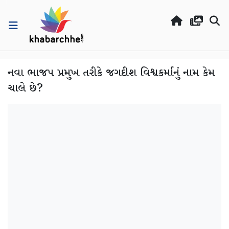
નવા ભાજપ પ્રમુખ તરીકે જગદીશ વિશ્વકર્માનું નામ કેમ
ચાલે છે?