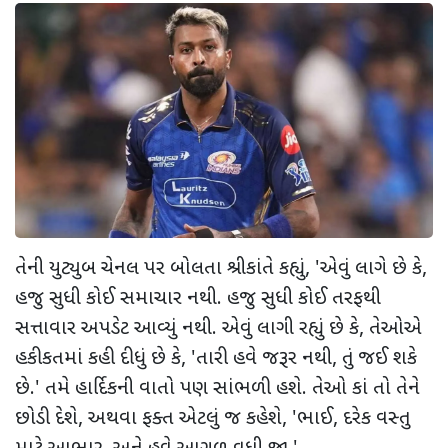
તેની યુટ્યુબ ચેનલ પર બોલતા શ્રીકાંતે કહ્યું
, '
એવું લાગે છે કે
,
હજુ સુધી કોઈ સમાચાર નથી. હજુ સુધી કોઈ તરફથી
સત્તાવાર અપડેટ આવ્યું નથી. એવું લાગી રહ્યું છે કે
,
તેઓએ
હકીકતમાં કહી દીધું છે કે
, '
તારી હવે જરૂર નથી
,
તું જઈ શકે
છે.
'
તમે હાર્દિકની વાતો પણ સાંભળી હશે. તેઓ કાં તો તેને
છોડી દેશે
,
અથવા ફક્ત એટલું જ કહેશે
, '
ભાઈ
,
દરેક વસ્તુ