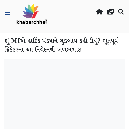
શું MIએ હાર્દિક પંડ્યાને ગુડબાય કહી દીધું? ભૂતપૂર્વ
ક્રિકેટરના આ નિવેદનથી ખળભળાટ