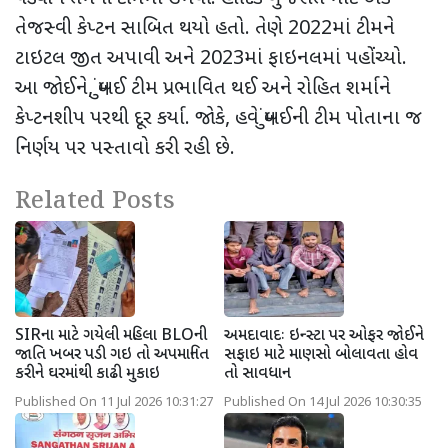
તેજસ્વી કેપ્ટન સાબિત થયો હતો. તેણે
2022
માં ટીમને
ટાઇટલ જીત અપાવી અને
2023
માં ફાઇનલમાં પહોંચ્યો.
આ જોઈને
,
મુંબઈ ટીમ પ્રભાવિત થઈ અને રોહિત શર્માને
કેપ્ટનશીપ પરથી દૂર કર્યા. જોકે
,
હવે મુંબઈની ટીમ પોતાના જ
નિર્ણય પર પસ્તાવો કરી રહી છે.
Related Posts
SIRના માટે ગયેલી મહિલા BLOની
અમદાવાદઃ ઇન્સ્ટા પર ઓફર જોઈને
જાતિ ખબર પડી ગઇ તો અપમાનિત
સફાઇ માટે માણસો બોલાવતા હોવ
કરીને ઘરમાંથી કાઢી મુકાઇ
તો સાવધાન
Published On 11 Jul 2026 10:31:27
Published On 14 Jul 2026 10:30:35