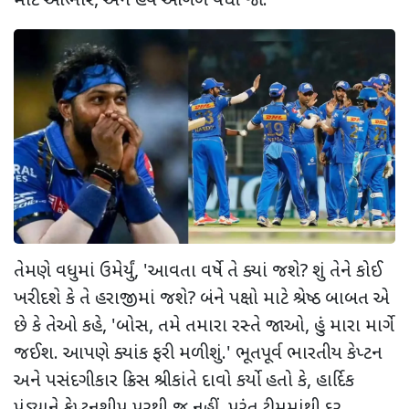
માટે આભાર
,
અને હવે આગળ વધી જા.
'
તેમણે વધુમાં ઉમેર્યું
, '
આવતા વર્ષે તે ક્યાં જશે
?
શું તેને કોઈ
ખરીદશે કે તે હરાજીમાં જશે
?
બંને પક્ષો માટે શ્રેષ્ઠ બાબત એ
છે કે તેઓ કહે
, '
બોસ
,
તમે તમારા રસ્તે જાઓ
,
હું મારા માર્ગે
જઈશ. આપણે ક્યાંક ફરી મળીશું.
'
ભૂતપૂર્વ ભારતીય કેપ્ટન
અને પસંદગીકાર ક્રિસ શ્રીકાંતે દાવો કર્યો હતો કે
,
હાર્દિક
પંડ્યાને કેપ્ટનશીપ પરથી જ નહીં
,
પરંતુ ટીમમાંથી દૂર