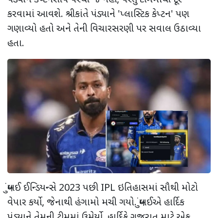
કરવામાં આવશે. શ્રીકાંતે પંડ્યાને
'
પ્લાસ્ટિક કેપ્ટન
'
પણ
ગણાવ્યો હતો અને તેની વિચારસરણી પર સવાલ ઉઠાવ્યા
હતા.
મુંબઈ ઈન્ડિયન્સે
2023
પછી
IPL
ઇતિહાસમાં સૌથી મોટો
વેપાર કર્યો
,
જેનાથી હંગામો મચી ગયો. મુંબઈએ હાર્દિક
પંડ્યાને તેમની ટીમમાં ઉમેર્યો. હાર્દિકે ગુજરાત માટે એક