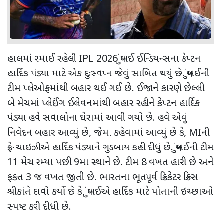
હાલમાં રમાઈ રહેલી
IPL 2026
મુંબઈ ઈન્ડિયન્સના કેપ્ટન
હાર્દિક પંડ્યા માટે એક દુઃસ્વપ્ન જેવું સાબિત થયું છે. મુંબઈની
ટીમ પ્લેઓફમાંથી બહાર થઈ ગઈ છે. ઈજાને કારણે છેલ્લી
બે મેચમાં પ્લેઈંગ ઈલેવનમાંથી બહાર રહીને કેપ્ટન હાર્દિક
પંડ્યા હવે સવાલોના ઘેરામાં આવી ગયો છે. હવે એવું
નિવેદન બહાર આવ્યું છે
,
જેમાં કહેવામાં આવ્યું છે કે
, MI
ની
ફ્રેન્ચાઇઝીએ હાર્દિક પંડ્યાને ગુડબાય કહી દીધું છે. મુંબઈની ટીમ
11
મેચ રમ્યા પછી
9
મા સ્થાને છે. ટીમ
8
વખત હારી છે અને
ફક્ત
3
જ વખત જીતી છે. ભારતના ભૂતપૂર્વ ક્રિકેટર ક્રિસ
શ્રીકાંતે દાવો કર્યો છે કે
,
મુંબઈએ હાર્દિક માટે પોતાની ઇચ્છાઓ
સ્પષ્ટ કરી દીધી છે.