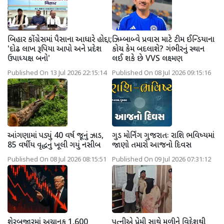
બિહાર કોંગ્રેસમાં પૈસાના આધારે હોદ્દા;
ઝિમ્બાબ્વે પ્રવાસ માટે ટીમ ઈન્ડિયાના
'દોઢ લાખ રૂપિયા આપો અને પ્રદેશ
કોચ કેમ બદલાશે? ગંભીરનું સ્થાન
ઉપાધ્યક્ષ બનો'
લઈ શકે છે VVS લક્ષ્મણ
Published On 13 Jul 2026 22:15:14
Published On 08 Jul 2026 09:15:16
આંગણામાં પડ્યું 40 વર્ષ જૂનું ઝાડ,
ગુડ મોર્નિંગ ગુજરાતઃ રાશિ ભવિષ્યમાં
85 વર્ષીય વૃદ્ધનું ખૂલી ગયું નસીબ
જાણો તમારો આજનો દિવસ
Published On 08 Jul 2026 08:15:51
Published On 09 Jul 2026 07:31:12
શેરબજારમાં અચાનક 1,600
પત્નીએ પ્રેમી સાથે મળીને વિદેશથી