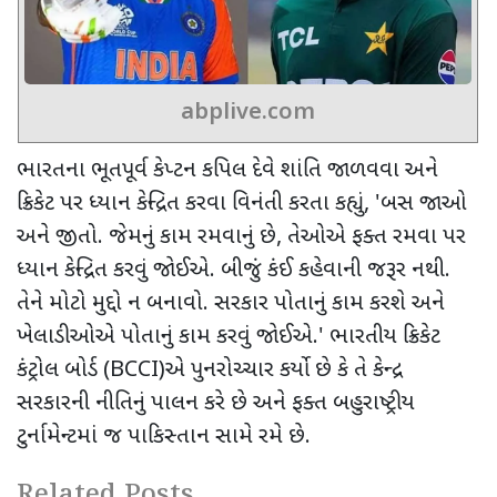
abplive.com
ભારતના ભૂતપૂર્વ કેપ્ટન કપિલ દેવે શાંતિ જાળવવા અને
ક્રિકેટ પર ધ્યાન કેન્દ્રિત કરવા વિનંતી કરતા કહ્યું
, '
બસ જાઓ
અને જીતો. જેમનું કામ રમવાનું છે
,
તેઓએ ફક્ત રમવા પર
ધ્યાન કેન્દ્રિત કરવું જોઈએ. બીજું કંઈ કહેવાની જરૂર નથી.
તેને મોટો મુદ્દો ન બનાવો. સરકાર પોતાનું કામ કરશે અને
ખેલાડીઓએ પોતાનું કામ કરવું જોઈએ.
'
ભારતીય ક્રિકેટ
કંટ્રોલ બોર્ડ (
BCCI)
એ પુનરોચ્ચાર કર્યો છે કે તે કેન્દ્ર
સરકારની નીતિનું પાલન કરે છે અને ફક્ત બહુરાષ્ટ્રીય
ટુર્નામેન્ટમાં જ પાકિસ્તાન સામે રમે છે.
Related Posts