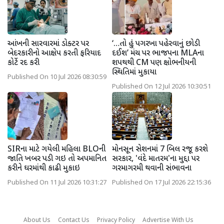
આંખની સારવારમાં ડોક્ટર પર
‘…તો હું પગરખા પહેરવાનું છોડી
બેદરકારીનો આક્ષેપ કરતી ફરિયાદ
દઈશ’ મંચ પર ભાજપના MLAના
કોર્ટે રદ કરી
શપથથી CM પણ ક્ષોભનીયની
સ્થિતિમાં મુકાયા
Published On 10 Jul 2026 08:30:59
Published On 12 Jul 2026 10:30:51
SIRના માટે ગયેલી મહિલા BLOની
મોનસૂન સેશનમાં 7 બિલ રજૂ કરશે
જાતિ ખબર પડી ગઇ તો અપમાનિત
સરકાર, 'વંદે માતરમ'ના મુદ્દા પર
કરીને ઘરમાંથી કાઢી મુકાઇ
ગરમાગરમી થવાની સંભાવના
Published On 11 Jul 2026 10:31:27
Published On 17 Jul 2026 22:15:36
About Us
Contact Us
Privacy Policy
Advertise With Us