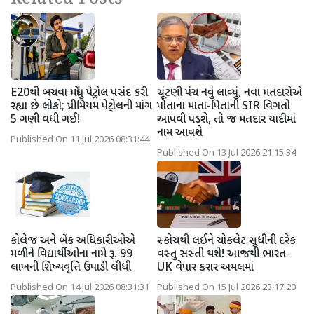
E20થી બચવા મોંઘુ પેટ્રોલ પસંદ કરી
ચૂંટણી પંચ નવું લાવ્યું, નવા મતદારોએ
રહ્યા છે લોકો; પ્રીમિયમ પેટ્રોલની માંગ
પોતાના માતા-પિતાની SIR વિગતો
5 ગણી વધી ગઈ!
આપવી પડશે, તો જ મતદાર યાદીમાં
નામ આવશે
Published On 11 Jul 2026 08:31:44
Published On 13 Jul 2026 21:15:34
કોલેજ અને બેંક અધિકારીઓએ
સ્કોચથી લઈને ચોકલેટ સુધીની દરેક
મળીને વિદ્યાર્થીઓના નામે રૂ. 99
વસ્તુ સસ્તી થશે! આજથી ભારત-
લાખની શિષ્યવૃત્તિ ઉપાડી લીધી
UK વેપાર કરાર અમલમાં
Published On 14 Jul 2026 08:31:31
Published On 15 Jul 2026 23:17:20