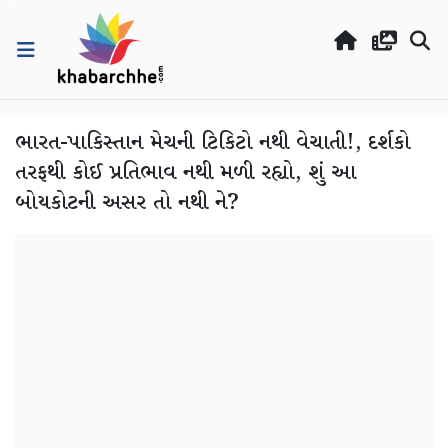
ભારત-પાકિસ્તાન મેચની ટિકિટો નથી વેચાતી!, દર્શકો
તરફથી કોઈ પ્રતિભાવ નથી મળી રહ્યો, શું આ
બોયકોટની અસર તો નથી ને?