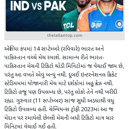
thelallantop.com
એશિયા કપમાં
14
સપ્ટેમ્બરે (રવિવારે) ભારત અને
પાકિસ્તાન વચ્ચે મેચ રમાશે. સામાન્ય રીતે ભારત-
પાકિસ્તાન મેચની ટિકિટો થોડી મિનિટોમાં જ વેચાઈ જાય છે
,
પરંતુ આ વખતે એવું બન્યું નથી. દુબઈ ઇન્ટરનેશનલ ક્રિકેટ
સ્ટેડિયમમાં યોજાનારી મેચ માટે દર્શકોમાં બહુ ક્રેઝ નથી.
ટિકિટો હજુ પણ ઉપલબ્ધ છે
,
પરંતુ લોકો તેને નથી ખરીદી
રહ્યા. ગુરુવાર (
11
સપ્ટેમ્બર) સાંજ સુધી અડધાથી વધુ
ટિકિટો ઉપલબ્ધ હતી. ચેમ્પિયન્સ ટ્રોફી
2023
માં આ જ
મેદાન પર રમાયેલી છેલ્લી મેચની બધી ટિકિટો માત્ર ચાર
મિનિટમાં વેચાઈ ગઈ હતી.