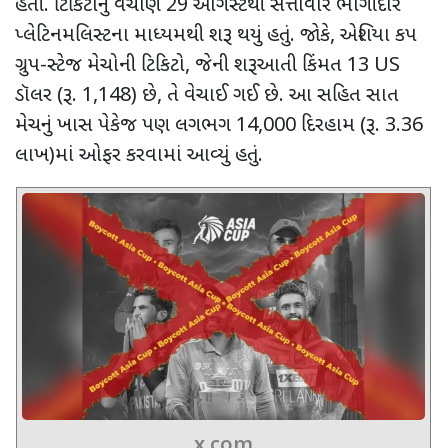
હતી. ટિકિટોનું વેચાણ
29
ઓગસ્ટથી સત્તાવાર ભાગીદાર
પ્લેટિનમલિસ્ટના માધ્યમથી શરૂ થયું હતું. જોકે
,
એશિયા કપ
ગ્રુપ-સ્ટેજ મેચોની ટિકિટો
,
જેની શરૂઆતી કિંમત
13 US
ડૉલર (રૂ.
1,148)
છે
,
તે વેચાઈ ગઈ છે. આ સહિત સાત
મેચનું ખાસ પેકેજ પણ લગભગ
14,000
દિરહામ (રૂ.
3.36
લાખ)માં ઓફર કરવામાં આવ્યું હતું.
x.com