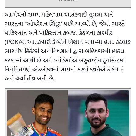
આ મેચનો સમય પહેલગામ આતંકવાદી હુમલા અને
ભારતના
'
ઓપરેશન સિંદૂર
'
પછી આવ્યો છે
,
જેમાં ભારતે
પાકિસ્તાન અને પાકિસ્તાન કબજા હેઠળના કાશ્મીર
(
POK)
માં આતંકવાદી કેમ્પોને નિશાન બનાવ્યા હતા. કેટલાક
ભારતીય ક્રિકેટરો અને નિષ્ણાતો દ્વારા બહિષ્કારની હાકલ
કરવામાં આવી છે અને બંને દેશોએ બહુરાષ્ટ્રીય ટુર્નામેન્ટમાં
નિયમિતપણે એકબીજાનો સામનો કરવો જોઈએ કે કેમ તે
અંગે ચર્ચા તીવ્ર બની છે.