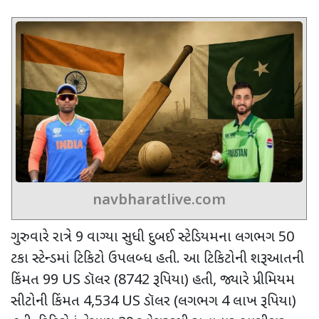
navbharatlive.com
ગુરુવારે રાત્રે
9
વાગ્યા સુધી દુબઈ સ્ટેડિયમના લગભગ
50
ટકા સ્ટેન્ડમાં ટિકિટો ઉપલબ્ધ હતી. આ ટિકિટોની શરૂઆતની
કિંમત
99 US
ડૉલર (
8742
રૂપિયા) હતી
,
જ્યારે પ્રીમિયમ
સીટોની કિંમત
4,534 US
ડૉલર (લગભગ
4
લાખ રૂપિયા)