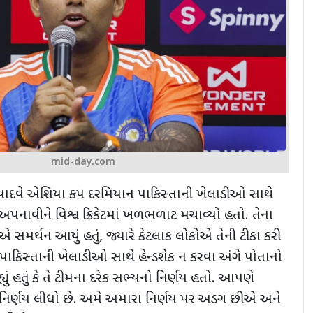
mid-day.com
ાર યાદવે એશિયા કપ દરમિયાન પાકિસ્તાની ખેલાડીઓ સાથે
 અપનાવીને વિશ્વ ક્રિકેટમાં ખળભળાટ મચાવ્યો હતો. તેના
સમર્થન આપ્યું હતું
,
જ્યારે કેટલાક લોકોએ તેની ટીકા કરી
 પાકિસ્તાની ખેલાડીઓ સાથે હેન્ડશેક ન કરવા અંગે પોતાનો
હ્યું હતું કે તે ટીમના દરેક સભ્યનો નિર્ણય હતો. આપણે
િર્ણય લીધો છે. અમે અમારા નિર્ણય પર અડગ છીએ અને