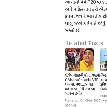
આગામી વર્ષે
T20
વર્લ્
અને પાકિસ્તાન ફરી એ
કપમાં જ્યારે ભારતીય ટીમ
ચાલુ રહેશે કે કેમ તે જો
રહેલો છે.
Related Posts
શૈલેષ લોઢાની પુત્રીના લગ્નમાં
બિહાર
CMથી લઈને અનેક VIP
આધાર
આવ્યા, પણ....'તારક
રૂપિ
મહેતા કા...'ની ટીમ કેમ
ઉપાધ
ગાયબ હતી?
Publ
Published On 09 Jul 2026
22:1
09:31:08