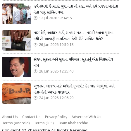
હર્ષ સંઘવી ઉત્સાહી યુવા નેતા તો રહ્યા અને હવે પ્રજાના માનીતા
નેતા પણ સાબિત થયા
12 Jul 2026 12:34:15
પાસપોર્ટ, આધાર કાર્ડ, મતદાર પત્ર... નાગરિકતાના પુરાવા
નથી તો આપણી નાગરિકતા કેવી રીતે સાબિત થશે?
26 Jun 2026 19:59:18
સંજય સુરાના અને સુરાના પરિવાર: સુરતનું એક વિશ્વસનીય
નામ
26 Jun 2026 12:35:40
ગુજરાત ભાજપ માટે માથાનો દુખાવો: કેટલાક બાબુઓ અને
નેતાઓનો વ્યાપક ભ્રષ્ટાચાર
24 Jun 2026 12:06:29
About Us
Contact Us
Privacy Policy
Advertise With Us
Terms (Android)
Terms (iOS)
Team Khabarchhe
Copyright (c)
Khabarchhe
All Rights Reserved.