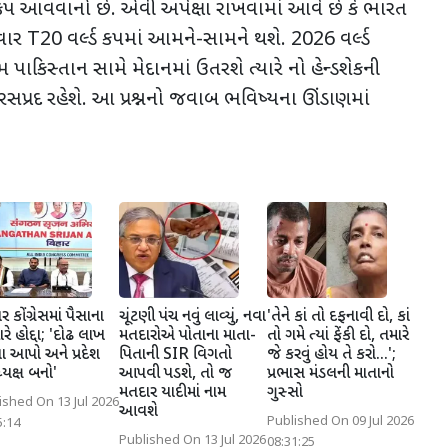
ડ કપ આવવાનો છે. એવી અપેક્ષા રાખવામાં આવે છે કે ભારત
કવાર
T20
વર્લ્ડ કપમાં આમને-સામને થશે.
2026
વર્લ્ડ
 પાકિસ્તાન સામે મેદાનમાં ઉતરશે ત્યારે નો હેન્ડશેકની
વું રસપ્રદ રહેશે. આ પ્રશ્નનો જવાબ ભવિષ્યના ઊંડાણમાં
 કોંગ્રેસમાં પૈસાના
ચૂંટણી પંચ નવું લાવ્યું, નવા
'તેને કાં તો દફનાવી દો, કાં
ે હોદ્દા; 'દોઢ લાખ
મતદારોએ પોતાના માતા-
તો ગમે ત્યાં ફેંકી દો, તમારે
યા આપો અને પ્રદેશ
પિતાની SIR વિગતો
જે કરવું હોય તે કરો...';
્યક્ષ બનો'
આપવી પડશે, તો જ
પ્રભાસ મંડલની માતાનો
મતદાર યાદીમાં નામ
ગુસ્સો
ished On 13 Jul 2026
આવશે
Published On 09 Jul 2026
5:14
Published On 13 Jul 2026
08:31:25