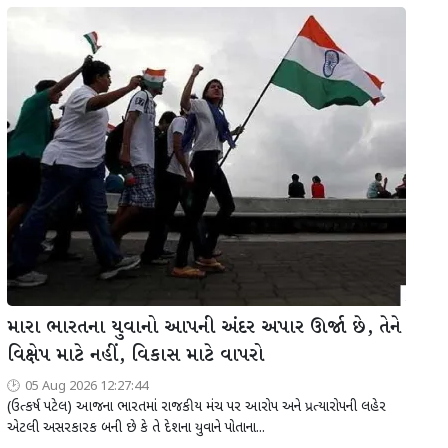
મારા ભારતના યુવાનો આપની અંદર અપાર ઊર્જા છે, તેને
વિક્ષેપ માટે નહીં, વિકાસ માટે વાપરો
05 Aug 2026 12:27:44
(ઉત્કર્ષ પટેલ) આજના ભારતમાં રાજકીય મંચ પર આરોપ અને પ્રત્યારોપની લહેર
એટલી અસરકારક બની છે કે તે દેશના યુવાને પોતાના...