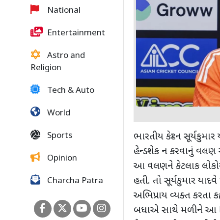
National
Entertainment
Astro and
Religion
Tech & Auto
World
Sports
ભારતીય કેપ્ટન સૂર્યકુમ
હેન્ડશેક ન કરવાનું વલણ
Opinion
આ વલણને કેટલાક લોકોએ 
હતી. તો સૂર્યકુમાર
યાદવે
Charcha Patra
અભિપ્રાય વ્યક્ત કરતા
ક
બધાએ સાથે મળીને આ ન