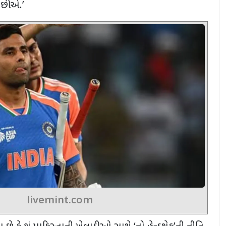
 છીએ.
’
livemint.com