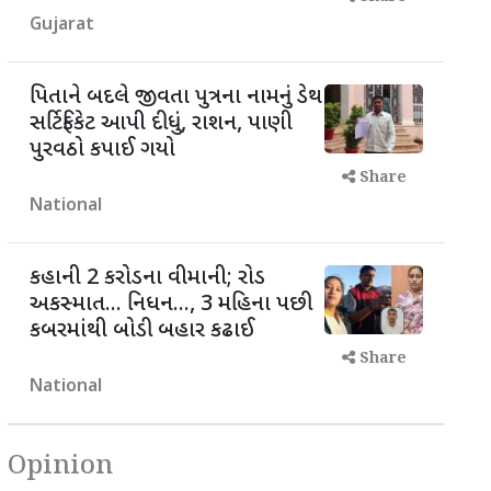
Gujarat
પિતાને બદલે જીવતા પુત્રના નામનું ડેથ
સર્ટિફિકેટ આપી દીધું, રાશન, પાણી
પુરવઠો કપાઈ ગયો
Share
National
કહાની 2 કરોડના વીમાની; રોડ
અકસ્માત... નિધન..., 3 મહિના પછી
કબરમાંથી બોડી બહાર કઢાઈ
Share
National
Opinion