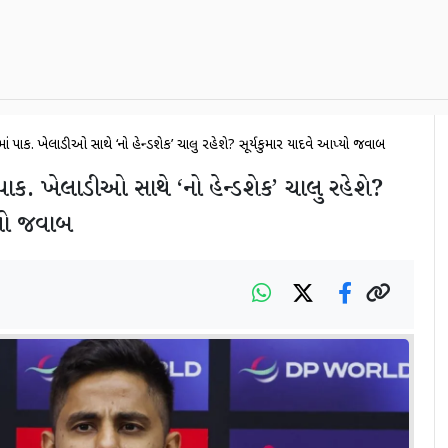
કપમાં પાક. ખેલાડીઓ સાથે ‘નો હેન્ડશેક’ ચાલુ રહેશે? સૂર્યકુમાર યાદવે આપ્યો જવાબ
 પાક. ખેલાડીઓ સાથે ‘નો હેન્ડશેક’ ચાલુ રહેશે?
્યો જવાબ