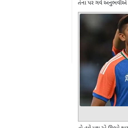
તેના પર ગર્વ અનુભવીએ