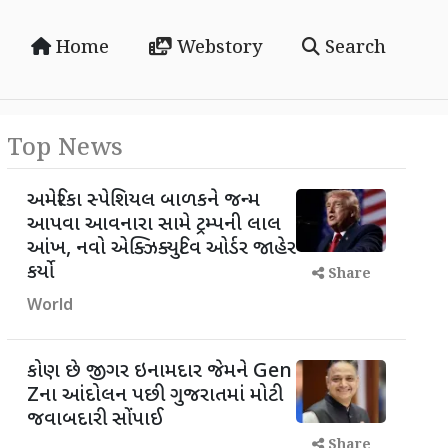
Home
Webstory
Search
Top News
અમેરિકા સ્પેશિયલ બાળકને જન્મ
આપવા આવનારા સામે ટ્રમ્પની લાલ
આંખ, નવો એક્ઝિક્યુટિવ ઓર્ડર જાહેર
કર્યો
Share
World
કોણ છે જીગર ઇનામદાર જેમને Gen
Zના આંદોલન પછી ગુજરાતમાં મોટી
જવાબદારી સોંપાઈ
Share