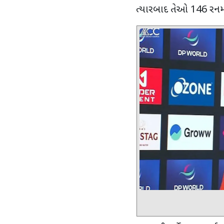
ત્યારબાદ
તેઓ
146
રનમ