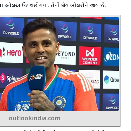
ાં ઓલઆઉટ થઈ ગયા. તેનો શ્રેય બોલરોને જાય છે.
outlookindia.com