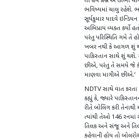
તો હવે
પ્રશ્ન એ ઊભો થા
ભવિષ્યમાં ચાલુ રહેશે. ભ
સૂર્યકુમાર યાદવે ઇન્ડિ
અભિપ્રાય વ્યક્ત કર્યો હતો
પરંતુ પરિસ્થિતિ ગમે તે હ
ખબર નથી કે આગળ શું થશ
પાકિસ્તાન સાથે શું થશે.
છીએ
,
પરંતુ તે સમયે જ
માણવા માગીએ છીએ.
’
NDTV
સાથે વાત કરતા
કહ્યું કે
,
જ્યારે પાકિસ્તાન
રીતે બોલિંગ કરી તેનાથી મ
ત્યાંથી તેઓ
146
રનમાં
તિલક અને સંજૂ અને તિલક
કહેવાની હોય
તો બોલરો