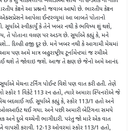
ય છે કે શું પાકિસ્તાની ખેલાડીઓ સાથે
‘
નો હેન્ડશેક
’
ની નીતિ
ારતીય કેપ્ટને આ પ્રશ્નનો જવાબ આપ્યો છે. ભારતીય કેપ્ટન
યન એક્સપ્રેસને આપેલા ઈન્ટરવ્યૂમાં આ બાબતે પોતાનો
. સૂર્યાએ સ્વીકાર્યું કે તેને ખબર નથી કે ભવિષ્ય શું થશે
,
ોય
,
તે પોતાના વલણ પર અડગ છે. સૂર્યાએ કહ્યું કે
,
મને
ે... દિલ્હી હજી દૂર છે. મને ખબર નથી કે આગામી મેચમાં
 આમ પણ અમે માત્ર બહુરાષ્ટ્રીય ટૂર્નામેન્ટમાં જ રમીએ
ે કંઈ થશે તે જોવાઇ જશે. આજ તે ક્ષણ છે જેનો અમે આનંદ
સૂર્યાએ મેચના ટર્નિંગ પોઈન્ટ વિશે પણ વાત કરી હતી. તેણે
નો સ્કોર
1
વિકેટે
113
રન હતો
,
ત્યારે અમારા સ્પિનરોએ જે
ેચ બદલાઈ ગઈ. સૂર્યાએ કહ્યું કે
,
સ્કોર
113/1
હતો અને
 ઓલઆઉટ થઈ ગયા. અને પછી અમારી બેટિંગના સમયે
 અને દુબે વચ્ચેની ભાગીદારી. પરંતુ જો મારે એક વાત
એ વાપસી કરાવી.
12-13
ઓવરમાં સ્કોર
113/1
હતો
,