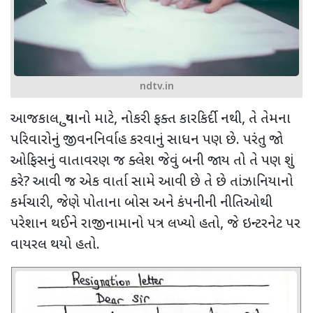
ndtv.in
આજકાલ
,
યુવાનો માટે
,
નોકરી ફક્ત કારકિર્દી નથી
,
તે તેમના
પરિવારોનું જીવનનિર્વાહ કરવાનું સાધન પણ છે. પરંતુ જો
ઓફિસનું વાતાવરણ જ ક્લેશ જેવું બની જાય તો તે પણ શું
કરે
?
આવી જ એક વાર્તા સામે આવી છે તે છે તાંઝાનિયાનો
કર્મચારી
,
જેણે પોતાના બોસ અને કંપનીની નીતિઓથી
પરેશાન થઈને રાજીનામાનો પત્ર લખ્યો હતો
,
જે ઇન્ટરનેટ પર
વાયરલ થયો હતો.