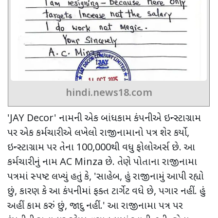
hindi.news18.com
'JAY Decor'
નામની એક બાંધકામ કંપનીએ ઇન્સ્ટાગ્રામ
પર એક કર્મચારીએ લખેલો રાજીનામાનો પત્ર શેર કર્યો
,
ઇન્સ્ટાગ્રામ પર તેના
100,000
થી વધુ ફોલોઅર્સ છે. આ
કર્મચારીનું નામ
AC Minza
છે. તેણે પોતાના રાજીનામા
પત્રમાં સ્પષ્ટ લખ્યું હતું કે
, '
સાહેબ
,
હું રાજીનામું આપી રહ્યો
છું
,
કારણ કે આ કંપનીમાં ફક્ત ટાર્ગેટ વધે છે
,
પગાર નહીં. હું
અહીં કામ કરું છું
,
જાદુ નહીં.
'
આ રાજીનામા પત્ર પર