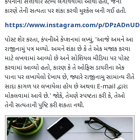
કંપનીની સત્તાવાર સ્ટેમ્પ લગાવવામાં આવી હતી
,
જેના
કારણે તેની સત્યતા પર શંકા કરવી મુશ્કેલ બની ગઈ હતી.
https://www.instagram.com/p/DPzADnUD
પોસ્ટ શેર કરતા
,
કંપનીએ કેપ્શનમાં લખ્યું
, '
આજે અમને આ
રાજીનામું પત્ર મળ્યો. અમને શંકા છે કે તે એક મજાક કરવા
માટે લખવામાં આવ્યો છે અને સોશિયલ મીડિયા પર પોસ્ટ
કરવામાં આવ્યો હતો
,
કારણ કે તે ઓફિસ ડાયરીના એક
પાના પર લખાયેલો દેખાય છે
,
જ્યારે રાજીનામુ સામાન્ય રીતે
સાદા કાગળ પર લખાયેલા હોય છે અથવા
E-mail
દ્વારા
મોકલવામાં આવે છે.
'
જોકે
,
તેમણે સ્પષ્ટતા કરી કે
,
તેઓ
તેની સત્યતાની પુષ્ટિ કરી શકતા નથી.