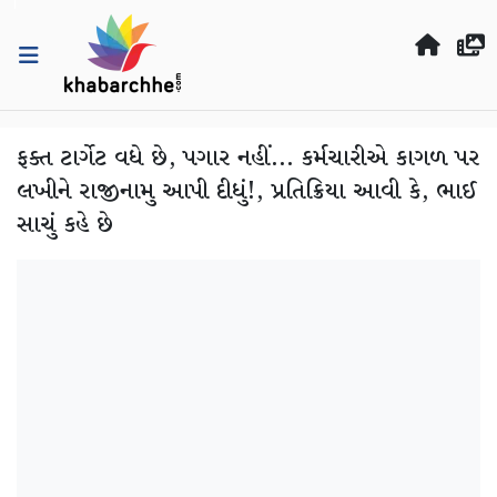
ફક્ત ટાર્ગેટ વધે છે, પગાર નહીં... કર્મચારીએ કાગળ પર
લખીને રાજીનામુ આપી દીધું!, પ્રતિક્રિયા આવી કે, ભાઈ
સાચું કહે છે