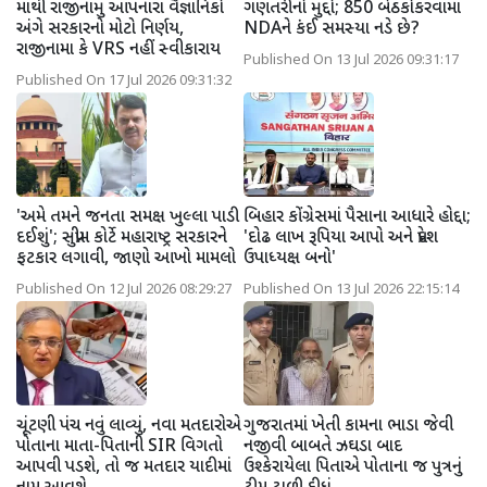
માંથી રાજીનામું આપનારા વૈજ્ઞાનિકો
ગણતરીનો મુદ્દો; 850 બેઠકોકરવામાં
અંગે સરકારનો મોટો નિર્ણય,
NDAને કંઈ સમસ્યા નડે છે?
રાજીનામા કે VRS નહીં સ્વીકારાય
Published On 13 Jul 2026 09:31:17
Published On 17 Jul 2026 09:31:32
'અમે તમને જનતા સમક્ષ ખુલ્લા પાડી
બિહાર કોંગ્રેસમાં પૈસાના આધારે હોદ્દા;
દઈશું'; સુપ્રીમ કોર્ટે મહારાષ્ટ્ર સરકારને
'દોઢ લાખ રૂપિયા આપો અને પ્રદેશ
ફટકાર લગાવી, જાણો આખો મામલો
ઉપાધ્યક્ષ બનો'
Published On 12 Jul 2026 08:29:27
Published On 13 Jul 2026 22:15:14
ચૂંટણી પંચ નવું લાવ્યું, નવા મતદારોએ
ગુજરાતમાં ખેતી કામના ભાડા જેવી
પોતાના માતા-પિતાની SIR વિગતો
નજીવી બાબતે ઝઘડા બાદ
આપવી પડશે, તો જ મતદાર યાદીમાં
ઉશ્કેરાયેલા પિતાએ પોતાના જ પુત્રનું