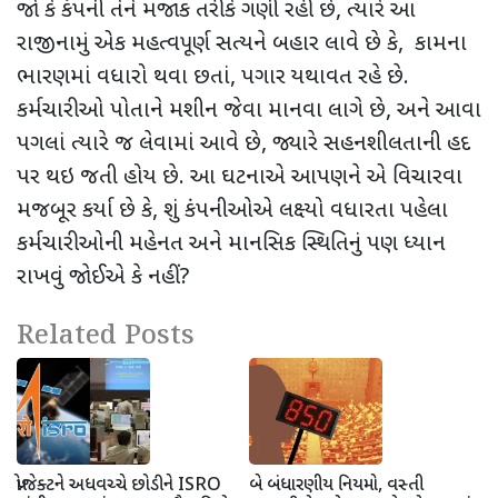
જો કે કંપની તેને મજાક તરીકે ગણી રહી છે
,
ત્યારે આ
રાજીનામું એક મહત્વપૂર્ણ સત્યને બહાર લાવે છે કે
,
કામના
ભારણમાં વધારો થવા છતાં
,
પગાર યથાવત રહે છે.
કર્મચારીઓ પોતાને મશીન જેવા માનવા લાગે છે
,
અને આવા
પગલાં ત્યારે જ લેવામાં આવે છે
,
જ્યારે સહનશીલતાની હદ
પર થઇ જતી હોય છે. આ ઘટનાએ આપણને એ વિચારવા
મજબૂર કર્યા છે કે
,
શું કંપનીઓએ લક્ષ્યો વધારતા પહેલા
કર્મચારીઓની મહેનત અને માનસિક સ્થિતિનું પણ ધ્યાન
રાખવું જોઈએ કે નહીં
?
Related Posts
પ્રોજેક્ટને અધવચ્ચે છોડીને ISRO
બે બંધારણીય નિયમો, વસ્તી