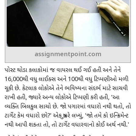
assignmentpoint.com
પોસ્ટ થોડા કલાકોમાં જ વાયરલ થઈ ગઈ હતી અને તેને
16,000
થી વધુ લાઈક્સ અને
100
થી વધુ ટિપ્પણીઓ મળી
ચૂકી છે. કેટલાક લોકોએ તેને ભવિષ્યના સંદર્ભ માટે સાચવી
રાખી હતી
,
જ્યારે અન્ય લોકોએ ટિપ્પણી કરી હતી
, '
આ
વ્યક્તિ બિલકુલ સાચો છે. જો પગારમાં વધારો નથી થતો
,
તો
ટાર્ગેટ કેમ વધારો છો
?'
એક યુઝરે લખ્યું
, '
જો તમે કો ઇન્ક્રિમેન્ટ
નથી આપી શકતા તો
,
તો ટાર્ગેટ વધારવાનો કોઈ અર્થ નથી.
'