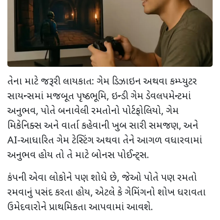
તેના માટે જરૂરી લાયકાત: ગેમ ડિઝાઇન અથવા કમ્પ્યુટર
સાયન્સમાં મજબૂત પૃષ્ઠભૂમિ
,
ઇન્ડી ગેમ ડેવલપમેન્ટમાં
અનુભવ
,
પોતે બનાવેલી રમતોનો પોર્ટફોલિયો
,
ગેમ
મિકેનિક્સ અને વાર્તા કહેવાની ખુબ સારી સમજણ
,
અને
AI-
આધારિત ગેમ ટેસ્ટિંગ અથવા તેને આગળ વધારવામાં
અનુભવ હોય તો તે માટે બોનસ પોઈન્ટ્સ.
કંપની એવા લોકોને પણ શોધે છે
,
જેઓ પોતે પણ રમતો
રમવાનું પસંદ કરતા હોય
,
એટલે કે ગેમિંગનો શોખ ધરાવતા
ઉમેદવારોને પ્રાથમિકતા આપવામાં આવશે.