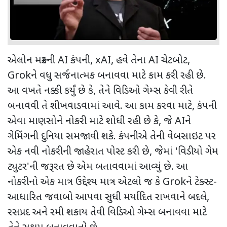
એલોન મસ્કની
AI
કંપની
, xAI,
હવે તેના
AI
ચેટબોટ
,
Grok
ને વધુ સર્જનાત્મક બનાવવા માટે કામ કરી રહી છે.
આ વખતે નક્કી કર્યું છે કે
,
તેને વિડિઓ ગેમ્સ કેવી રીતે
બનાવવી તે શીખવાડવામાં આવે. આ કામ કરવા માટે
,
કંપની
એવા માણસોને નોકરી માટે શોધી રહી છે કે
,
જે
AI
ને
ગેમિંગની દુનિયા સમજાવી શકે. કંપનીએ તેની વેબસાઇટ પર
એક નવી નોકરીની જાહેરાત પોસ્ટ કરી છે
,
જેમાં
'
વિડીયો ગેમ
ટ્યુટર
'
ની જરૂરત છે એમ બતાવવામાં આવ્યું છે. આ
નોકરીનો એક માત્ર ઉદ્દેશ્ય માત્ર એટલો જ કે
Grok
ને ટેક્સ્ટ-
આધારિત જવાબો આપવા સુધી મર્યાદિત રાખવાને બદલે
,
રસપ્રદ અને રમી શકાય તેવી વિડિઓ ગેમ્સ બનાવવા માટે