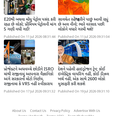
E20થી બચવા મોંઘુ પેટ્રોલ પસંદ કરી
સાવચેત રહેજો! ફરીને પાછું આવી રહ્યું
રહ્યા છે લોકો; પ્રીમિયમ પેટ્રોલની માંગ
છે અલ નીનો; ભારે વરસાદ પછી
5 ગણી વધી ગઈ!
લોકોને વધારે ગરમી થશે!
Published On 11 Jul 2026 08:31:44
Published On 11 Jul 2026 09:31:04
પ્રોજેક્ટને અધવચ્ચે છોડીને ISRO
દેશને પહેલી હાઇડ્રોજન ટ્રેન; કોઈ
માંથી રાજીનામું આપનારા વૈજ્ઞાનિકો
ઇલેક્ટ્રિક વાયરિંગ નહીં, કોઈ ડીઝલ
અંગે સરકારનો મોટો નિર્ણય,
ખર્ચ નહીં, એક સાથે 2600 લોકો
રાજીનામા કે VRS નહીં સ્વીકારાય
મુસાફરી કરી શકશે
Published On 17 Jul 2026 09:31:32
Published On 19 Jul 2026 09:31:10
About Us
Contact Us
Privacy Policy
Advertise With Us