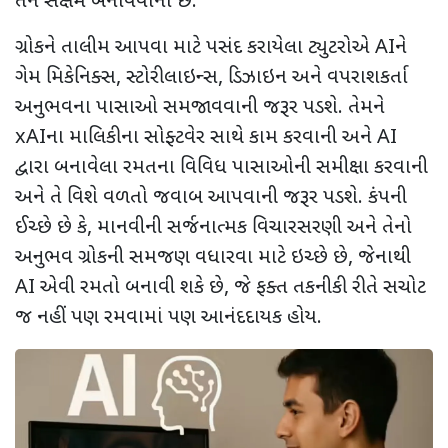
તેને સક્ષમ બનાવવાનો છે.
ગ્રોકને તાલીમ આપવા માટે પસંદ કરાયેલા ટ્યુટરોએ
AI
ને
ગેમ મિકેનિક્સ
,
સ્ટોરીલાઇન્સ
,
ડિઝાઇન અને વપરાશકર્તા
અનુભવના પાસાઓ સમજાવવાની જરૂર પડશે. તેમને
xAI
ના માલિકીના સોફ્ટવેર સાથે કામ કરવાની અને
AI
દ્વારા બનાવેલા રમતના વિવિધ પાસાઓની સમીક્ષા કરવાની
અને તે વિશે વળતો જવાબ આપવાની જરૂર પડશે. કંપની
ઈચ્છે છે કે
,
માનવીની સર્જનાત્મક વિચારસરણી અને તેનો
અનુભવ ગ્રોકની સમજણ વધારવા માટે ઇચ્છે છે
,
જેનાથી
AI
એવી રમતો બનાવી શકે છે
,
જે ફક્ત તકનીકી રીતે સચોટ
જ નહીં પણ રમવામાં પણ આનંદદાયક હોય.