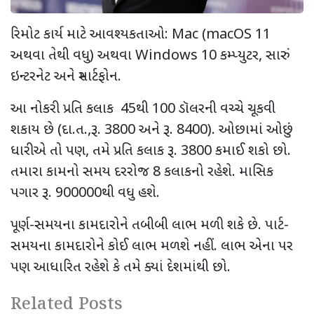
રિમોટ કાર્ય માટે આવશ્યકતાઓ:
Mac (macOS 11
અથવા તેથી વધુ) અથવા
Windows 10
કમ્પ્યુટર
,
સારું
ઇન્ટરનેટ અને સ્માર્ટફોન.
આ નોકરી પ્રતિ કલાક
45
થી
100
ડૉલરની વચ્ચે ચૂકવી
શકાય છે (દા.ત.
,
રૂ.
3800
અને રૂ.
8400).
ઓછામાં ઓછું
ધારીએ તો પણ
,
તમે પ્રતિ કલાક રૂ.
3800
કમાઈ શકો છો.
તમારા કામનો સમય દરરોજ
8
કલાકનો રહેશે. માસિક
પગાર રૂ.
900000
થી વધુ હશે.
પૂર્ણ-સમયના કામદારોને તબીબી લાભ મળી શકે છે. પાર્ટ-
સમયના કામદારોને કોઈ લાભ મળશે નહીં. લાભ એના પર
પણ આધારિત રહેશે કે તમે ક્યાં દેશમાંથી છો.
Related Posts