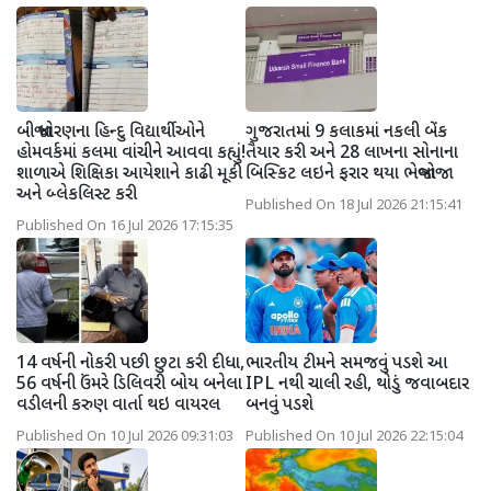
બીજા ધોરણના હિન્દુ વિદ્યાર્થીઓને
ગુજરાતમાં 9 કલાકમાં નકલી બેંક
હોમવર્કમાં કલમા વાંચીને આવવા કહ્યું!
તૈયાર કરી અને 28 લાખના સોનાના
શાળાએ શિક્ષિકા આયેશાને કાઢી મૂકી
બિસ્કિટ લઇને ફરાર થયા ભેજાબાજો
અને બ્લેકલિસ્ટ કરી
Published On 18 Jul 2026 21:15:41
Published On 16 Jul 2026 17:15:35
14 વર્ષની નોકરી પછી છુટા કરી દીધા,
ભારતીય ટીમને સમજવું પડશે આ
56 વર્ષની ઉંમરે ડિલિવરી બોય બનેલા
IPL નથી ચાલી રહી, થોડું જવાબદાર
વડીલની કરુણ વાર્તા થઇ વાયરલ
બનવું પડશે
Published On 10 Jul 2026 09:31:03
Published On 10 Jul 2026 22:15:04