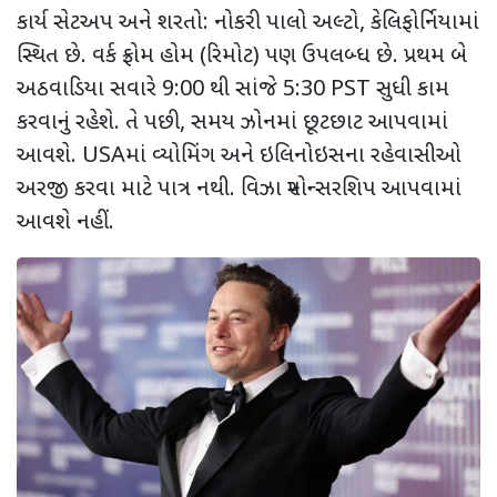
કાર્ય સેટઅપ અને શરતો: નોકરી પાલો અલ્ટો
,
કેલિફોર્નિયામાં
સ્થિત છે. વર્ક ફ્રોમ હોમ (રિમોટ) પણ ઉપલબ્ધ છે. પ્રથમ બે
અઠવાડિયા સવારે
9:00
થી સાંજે
5:30 PST
સુધી કામ
કરવાનું રહેશે. તે પછી
,
સમય ઝોનમાં છૂટછાટ આપવામાં
આવશે.
USA
માં વ્યોમિંગ અને ઇલિનોઇસના રહેવાસીઓ
અરજી કરવા માટે પાત્ર નથી. વિઝા સ્પોન્સરશિપ આપવામાં
આવશે નહીં.