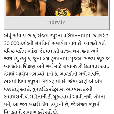
ndtv.in
એવું કહેવાય છે કે
,
સંજય કપૂરના વસિયતનામામાં આશરે રૂ.
30,000 કરોડની સંપત્તિનો સમાવેશ થાય છે. બાળકો વતી
વરિષ્ઠ વકીલ મહેશ જેઠમલાણી હાજર થયા હતા અને
જણાવ્યું હતું કે
,
જૂના લગ્ન હુકમનામા મુજબ
,
સંજય કપૂર જ
બાળકોના શિક્ષણ અને ખર્ચ માટે જવાબદારી ઉઠાવતા હતા.
તેમણે આરોપ લગાવ્યો હતો કે
,
બાળકોની બધી સંપત્તિ
હાલમાં પ્રિયા કપૂરના નિયંત્રણમાં છે. જેઠમલાણીએ એમ
પણ કહ્યું હતું કે
,
યુનાઇટેડ સ્ટેટ્સમાં અભ્યાસ કરતી
સમાયરાની બે મહિનાની ફી ચૂકવવામાં આવી નથી. તેમના
મતે
,
આ જવાબદારી પ્રિયા કપૂરની છે
,
જે સંજય કપૂરની
મિલકતની સંભાળ કરી રહી છે.