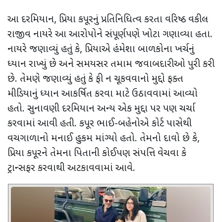
આ દરમિયાન
,
પ્રિયા કપૂરનું પ્રતિનિધિત્વ કરતા વરિષ્ઠ વકીલ
રાજીવ નાયરે આ આરોપોને સંપૂર્ણપણે ખોટા ગણાવ્યા હતા.
નાયરે જણાવ્યું હતું કે
,
પ્રિયાએ હંમેશા બાળકોના ખર્ચનું
ધ્યાન રાખ્યું છે અને સમયસર તમામ જવાબદારીઓ પુરી કરી
છે. તેમણે જણાવ્યું હતું કે ફી ન ચૂકવવાનો મુદ્દો ફક્ત
મીડિયાનું ધ્યાન આકર્ષિત કરવા માટે ઉઠાવવામાં આવ્યો
હતો. સુનાવણી દરમિયાન અન્ય એક મુદ્દા પર પણ ચર્ચા
કરવામાં આવી હતી. કપૂર ભાઈ-બહેનોએ કોર્ટ પાસેથી
વચગાળાનો મનાઈ હુકમ માંગ્યો હતો. તેમનો દાવો છે કે
,
પ્રિયા કપૂરને તેમના પિતાની કોઈપણ સંપત્તિ વેચવા કે
ટ્રાન્સફર કરવાથી અટકાવવામાં આવે.