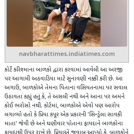
navbharattimes.indiatimes.com
કોર્ટે કરિશ્માના બાળકો દ્વારા કરવામાં આવેલી આ અરજી
પર આગામી અઠવાડિયા માટે સુનાવણી નક્કી કરી છે. આ
અગાઉ
,
બાળકોએ તેમના પિતાના વસિયતનામા પર સવાલ
ઉઠાવતા કહ્યું હતું કે
,
તે અસલી નથી અને આના પર અમને
કોઈ ભરોસો નથી. કોર્ટમાં
,
બાળકોએ એવો પણ આરોપ
લગાવ્યો હતો કે પ્રિયા કપૂર એક પ્રકારની
'
સિન્ડ્રેલા સાવકી
માતા
'
જેવી છે અને ઘણીવાર પોતાના ફાયદાને બાળકોના
ફાયદાથી ઉપર રાખે છે. પ્રિયાએ જવાબ આપ્યો કે
,
બાળકોને