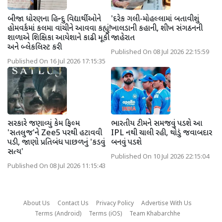
બીજા ધોરણના હિન્દુ વિદ્યાર્થીઓને
'દરેક ગલી-મોહલ્લામાં બતાવીશું
હોમવર્કમાં કલમા વાંચીને આવવા કહ્યું!
ખાલડાની કહાની, શીખ સંગઠનની
શાળાએ શિક્ષિકા આયેશાને કાઢી મૂકી
જાહેરાત
અને બ્લેકલિસ્ટ કરી
Published On 08 Jul 2026 22:15:59
Published On 16 Jul 2026 17:15:35
સરકારે જણાવ્યું કેમ ફિલ્મ
ભારતીય ટીમને સમજવું પડશે આ
'સતલુજ'ને Zee5 પરથી હટાવવી
IPL નથી ચાલી રહી, થોડું જવાબદાર
પડી, જાણો પ્રતિબંધ પાછળનું 'કડવું
બનવું પડશે
સત્ય'
Published On 10 Jul 2026 22:15:04
Published On 08 Jul 2026 11:15:43
About Us
Contact Us
Privacy Policy
Advertise With Us
Terms (Android)
Terms (iOS)
Team Khabarchhe