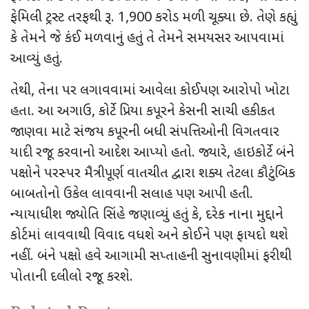
ફેમિલી ટ્રસ્ટ તરફથી રૂ. 1,900 કરોડ મળી ચૂક્યા છે. તેણે કહ્યું
કે તેમને જે કંઈ મળવાનું હતું તે તેમને સમયસર આપવામાં
આવ્યું હતું.
તેથી
,
તેના પર લગાવવામાં આવેલા કોઈપણ આરોપો ખોટા
હતા. આ અગાઉ
,
કોર્ટે પ્રિયા કપૂરને કેસની સાચી હકીકત
જાણવા માટે સંજય કપૂરની બધી સંપત્તિઓની વિગતવાર
યાદી રજૂ કરવાનો આદેશ આપ્યો હતો. જ્યારે
,
હાઇકોર્ટે બંને
પક્ષોને પરસ્પર મૈત્રીપૂર્ણ વાતચીત દ્વારા શક્ય તેટલા કૌટુંબિક
બાબતોનો ઉકેલ લાવવાની સલાહ પણ આપી હતી.
ન્યાયાધીશ જ્યોતિ સિંહે જણાવ્યું હતું કે
,
દરેક નાના મુદ્દાને
કોર્ટમાં લાવવાથી વિવાદ વધશે અને કોઈને પણ ફાયદો થશે
નહીં. બંને પક્ષો હવે આગામી સપ્તાહની સુનાવણીમાં ફરીથી
પોતાની દલીલો રજૂ કરશે.