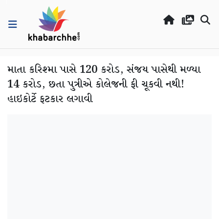
માતા કરિશ્મા પાસે 120 કરોડ, સંજય પાસેથી મળ્યા
14 કરોડ, છતા પુત્રીએ કોલેજની ફી ચૂકવી નથી!
હાઇકોર્ટે ફટકાર લગાવી