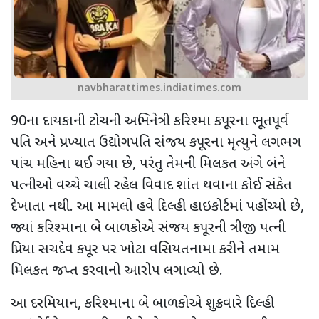
navbharattimes.indiatimes.com
90ના દાયકાની ટોચની અભિનેત્રી કરિશ્મા કપૂરના ભૂતપૂર્વ
પતિ અને પ્રખ્યાત ઉદ્યોગપતિ સંજય કપૂરના મૃત્યુને લગભગ
પાંચ મહિના થઈ ગયા છે
,
પરંતુ તેમની મિલકત અંગે બંને
પત્નીઓ વચ્ચે ચાલી રહેલ વિવાદ શાંત થવાના કોઈ સંકેત
દેખાતા નથી. આ મામલો હવે દિલ્હી હાઇકોર્ટમાં પહોંચ્યો છે
,
જ્યાં કરિશ્માના બે બાળકોએ સંજય કપૂરની ત્રીજી પત્ની
પ્રિયા સચદેવ કપૂર પર ખોટા વસિયતનામા કરીને તમામ
મિલકત જપ્ત કરવાનો આરોપ લગાવ્યો છે.
આ દરમિયાન
,
કરિશ્માના બે બાળકોએ શુક્રવારે દિલ્હી