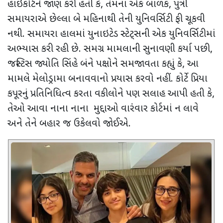
હાઇકોર્ટને જાણ કરી હતી કે
,
તેમના એક બાળક
,
પુત્રી
સમાયરાએ છેલ્લા બે મહિનાથી તેની યુનિવર્સિટી ફી ચૂકવી
નથી. સમાયરા હાલમાં યુનાઇટેડ સ્ટેટ્સની એક યુનિવર્સિટીમાં
અભ્યાસ કરી રહી છે. સમગ્ર મામલાની સુનાવણી કર્યા પછી
,
જસ્ટિસ જ્યોતિ સિંહે બંને પક્ષોને સમજાવતા કહ્યું કે
,
આ
મામલે મેલોડ્રામા બનાવવાનો પ્રયાસ કરવો નહીં. કોર્ટે પ્રિયા
કપૂરનું પ્રતિનિધિત્વ કરતા વકીલોને પણ સલાહ આપી હતી કે
,
તેઓ આવા નાના નાના મુદ્દાઓ વારંવાર કોર્ટમાં ન લાવે
અને તેને બહાર જ ઉકેલવો જોઈએ.