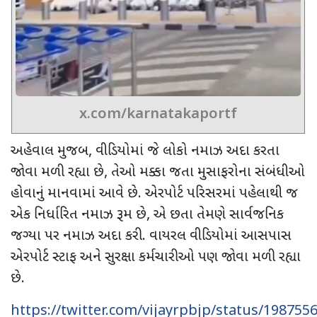
x.com/karnatakaportf
અહેવાલ મુજબ
,
વીડિયોમાં જે લોકો નમાઝ અદા કરતા
જોવા મળી રહ્યા છે
,
તેઓ મક્કા જતા મુસાફરોના સંબંધીઓ
હોવાનું માનવામાં આવે છે. એરપોર્ટ પરિસરમાં પહેલાથી જ
એક નિર્ધારિત નમાઝ રૂમ છે, એ છતા
તેમણે સાર્વજનિક
જગ્યા પર નમાઝ અદા કરી. વાયરલ વીડિયોમાં આસપાસ
એરપોર્ટ સ્ટાફ અને સુરક્ષા કર્મચારીઓ પણ જોવા મળી રહ્યા
છે.
https://twitter.com/vijayrpbjp/status/19875