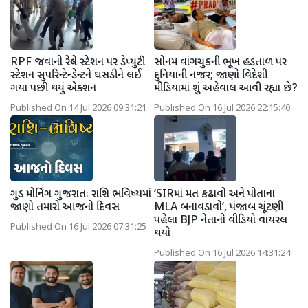
RPF જવાનો રેલ્વે સ્ટેશન પર ડેપ્યુટી
સોનમ વાંગચુકની ભૂખ હડતાળ પર
સ્ટેશન સુપરિન્ટેન્ડેન્ટને ઘસડીને લઈ
દુનિયાની નજર; જાણો વિદેશી
ગયા પછી થયું એક્શન
મીડિયામાં શું અહેવાલ આવી રહ્યા છે?
Published On 14 Jul 2026 09:31:21
Published On 16 Jul 2026 22:15:40
ગુડ મોર્નિંગ ગુજરાતઃ રાશિ ભવિષ્યમાં
‘SIRમાં મત કઢાવો અને પોતાના
જાણો તમારો આજનો દિવસ
MLA બનાવડાવો’, પંજાબ ચૂંટણી
પહેલા BJP નેતાનો વીડિયો વાયરલ
Published On 16 Jul 2026 07:31:25
થયો
Published On 16 Jul 2026 14:31:24