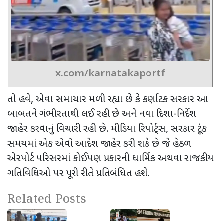
x.com/karnatakaportf
તો હવે
,
એવા સમાચાર મળી રહ્યા છે કે કર્ણાટક સરકાર આ
બાબતને ગંભીરતાથી લઈ રહી છે અને નવા દિશા-નિર્દેશ
જાહેર કરવાનું વિચારી રહી છે. મીડિયા રિપોર્ટ્સ
,
સરકાર ટૂંક
સમયમાં એક એવો આદેશ જાહેર કરી શકે છે જે હેઠળ
એરપોર્ટ પરિસરમાં કોઈપણ પ્રકારની ધાર્મિક અથવા રાજકીય
ગતિવિધિઓ પર પૂરી રીતે પ્રતિબંધિત હશે.
Related Posts