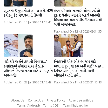
સુરતના 3 યુવાનોએ કમાલ કરી, 425
મધ્ય પ્રદેશમાં સરકારી ચોખા ભરેલો
કરોડનું ફંડ મેળવવાની તૈયારી
ટ્રક ઇથેનોલ પ્લાન્ટને બદલે ખાનગી
મિલમાં પહોંચતા વહીવટીતંત્રમાં મચી
Published On 15 Jul 2026 11:15:40
ગયો ખળભળાટ
Published On 12 Jul 2026 09:31:35
‘ઘરે-ઘરે જઈને કાયમી નિવાસ...’
બિહારની એક સીટ ભાજપ માટે
કર્ણાટકમાં કોંગ્રેસ સરકારે SIR
માથાનો દુખાવો કેમ બની ગઈ? પહેલા
પ્રક્રિયાને હેન્ડલ કરવા માટે આ પદ્ધતિ
ટિકિટ આપી, પછી કાપી, પછી
અપનાવી!
બીજાને આપી હવે...
Published On 23 Jul 2026 21:15:49
Published On 11 Jul 2026 21:15:13
About Us
Contact Us
Privacy Policy
Advertise With Us
Terms (Android)
Terms (iOS)
Team Khabarchhe