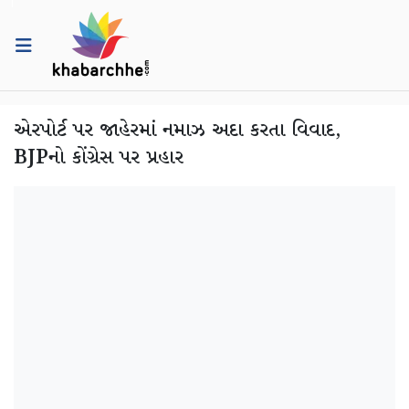
એરપોર્ટ પર જાહેરમાં નમાઝ અદા કરતા વિવાદ,
BJPનો કોંગ્રેસ પર પ્રહાર