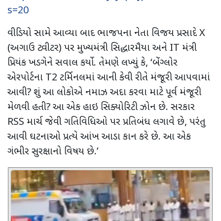
s=20
વીડિયો સામે આવ્યા બાદ
ભાજપના નેતા વિજય પ્રસાદે
X
(અગાઉ ટ્વીટર) પર મુખ્યમંત્રી સિદ્ધારમૈયા અને
IT
મંત્રી
પ્રિયંક ખડગેને સવાલ કર્યો. તેમણે લખ્યું કે
, ‘
બેંગ્લોર
એરપોર્ટના
T2
ટર્મિનલમાં આની કેવી રીતે મંજૂરી આપવામાં
આવી
?
શું આ લોકોએ નમાઝ અદા કરવા માટે પૂર્વ મંજૂરી
મેળવી હતી
?
આ એક હાઇ સિક્યોરિટી ઝોન છે. સરકાર
RSS
માર્ચ જેવી ગતિવિધિઓ પર પ્રતિબંધ લગાવે છે
,
પરંતુ
આવી ઘટનાઓ પ્રત્યે આંખ આડા કાન કરે છે. આ એક
ગંભીર સુરક્ષાનો વિષય છે.
’