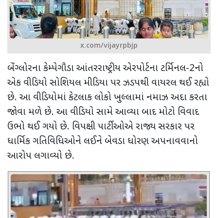
x.com/vijayrpbjp
બેંગ્લોરના કેમ્પેગૌડા આંતરરાષ્ટ્રીય એરપોર્ટના ટર્મિનલ-
2
નો
એક વીડિયો સોશિયલ મીડિયા પર ઝડપથી વાયરલ થઈ રહ્યો
છે. આ વીડિયોમાં કેટલાક લોકો ખુલ્લામાં નમાઝ અદા કરતા
જોવા મળે છે. આ વીડિયો સામે આવ્યા બાદ મોટો વિવાદ
ઉભો થઈ ગયો છે. વિપક્ષી પાર્ટીઓએ રાજ્ય સરકાર પર
ધાર્મિક ગતિવિધિઓને લઈને બેવડા ધોરણ અપનાવવાનો
આરોપ લગાવ્યો છે.