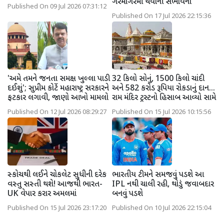
ગરમાગરમી થવાની સંભાવના
Published On 09 Jul 2026 07:31:12
Published On 17 Jul 2026 22:15:36
'અમે તમને જનતા સમક્ષ ખુલ્લા પાડી
32 કિલો સોનું, 1500 કિલો ચાંદી
દઈશું'; સુપ્રીમ કોર્ટે મહારાષ્ટ્ર સરકારને
અને 582 કરોડ રૂપિયા રોકડાનું દાન...
ફટકાર લગાવી, જાણો આખો મામલો
રામ મંદિર ટ્રસ્ટનો હિસાબ આવ્યો સામે
Published On 12 Jul 2026 08:29:27
Published On 15 Jul 2026 10:15:56
સ્કોચથી લઈને ચોકલેટ સુધીની દરેક
ભારતીય ટીમને સમજવું પડશે આ
વસ્તુ સસ્તી થશે! આજથી ભારત-
IPL નથી ચાલી રહી, થોડું જવાબદાર
UK વેપાર કરાર અમલમાં
બનવું પડશે
Published On 15 Jul 2026 23:17:20
Published On 10 Jul 2026 22:15:04