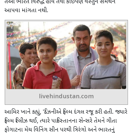
તેઓ ભારત વિરુદ્ધ હોય તેવી કોઈપણ વસ્તુને સમર્થન
આપવા માંગતા નથી.
livehindustan.com
આમિર ખાને કહ્યું
, '
ડિઝનીએ ફિલ્મ દંગલ રજૂ કરી હતી. જ્યારે
ફિલ્મ રિલીઝ થઈ
,
ત્યારે પાકિસ્તાનના સેન્સરે તેમને ગીતા
ફોગાટના મેચ વિનિંગ સીન પરથી ત્રિરંગો અને ભારતનું