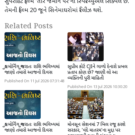
સુપરહિટ ફિલ્મ
'
તારે જમીન પર
'
ની સ્પિરિચ્યુઅલ સિક્વલ છે.
તેમની ફિલ્મ
20
જૂને સિનેમાઘરોમાં રિલીઝ થશે.
Related Posts
ગુડ મોર્નિંગ ગુજરાતઃ રાશિ ભવિષ્યમાં
સુપ્રીમ કોર્ટ CJIને ગાળો દેનારો પ્રબલ
જાણો તમારો આજનો દિવસ
પ્રતાપ કોણ છે? જાણી લો આ
વ્યક્તિની પુરી માહિતી
Published On 11 Jul 2026 07:31:48
Published On 13 Jul 2026 10:30:20
ગુડ મોર્નિંગ ગુજરાતઃ રાશિ ભવિષ્યમાં
મોનસૂન સેશનમાં 7 બિલ રજૂ કરશે
જાણો તમારો આજનો દિવસ
સરકાર, 'વંદે માતરમ'ના મુદ્દા પર