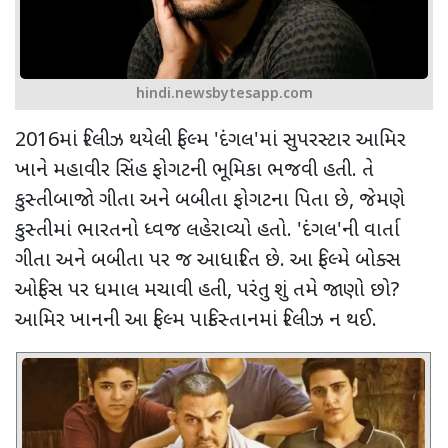
hindi.newsbytesapp.com
2016
માં રિલીઝ થયેલી ફિલ્મ
'
દંગલ
'
માં સુપરસ્ટાર આમિર
ખાને મહાવીર સિંહ ફોગટની ભૂમિકા ભજવી હતી. તે
કુસ્તીબાજો ગીતા અને બબીતા
ફોગટના પિતા છે
,
જેમણે
કુસ્તીમાં ભારતનો ધ્વજ લહેરાવ્યો હતો.
'
દંગલ
'
ની વાર્તા
ગીતા અને બબીતા
પર જ આધારિત છે. આ ફિલ્મે બોક્સ
ઓફિસ પર ધમાલ મચાવી હતી
,
પરંતુ શું તમે જાણો છો
?
આમિર ખાનની આ ફિલ્મ પાકિસ્તાનમાં રિલીઝ ન થઈ.