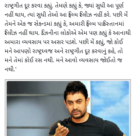
રાષ્ટ્રગીત દૂર કરવા કહ્યું. તેમણે કહ્યું કે
,
જ્યાં સુધી આ પૂર્ણ
નહીં થાય
,
ત્યાં સુધી તેઓ આ ફિલ્મ રિલીઝ નહીં કરે. પછી મેં
તેમને એક જ સેકન્ડમાં કહ્યું કે
,
અમારી ફિલ્મ પાકિસ્તાનમાં
રિલીઝ નહીં થાય. ડિઝનીના લોકોએ એમ પણ કહ્યું કે આનાથી
અમારા વ્યવસાય પર અસર પડશે. પછી મેં કહ્યું
,
જો કોઈ
મને આપણો રાષ્ટ્રધ્વજ અને રાષ્ટ્રગીત દૂર કરવાનું કહે
,
તો
મને તેમાં કોઈ રસ નથી. મને આવો વ્યવસાય જોઈતો જ
નથી.
'