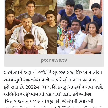
ptcnews.tv
અહીં તમને જણાવી દઈએ કે સુપરસ્ટાર આમિર ખાન લાંબા
સમય સુધી રાહ જોયા પછી આખરે મોટા પડદા પર પાછા
ફરી રહ્યા છે.
2022
માં
'
લાલ સિંહ ચઢ્ઢા
'
ના ફ્લોપ થયા પછી
,
અભિનેતાએ ફિલ્મોમાંથી બ્રેક લીધો હતો. હવે આમિર
'
સિતારે જમીન પર
'
લાવી રહ્યા છે
,
જે તેમની
2007
ની