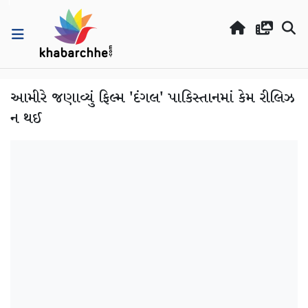
આમીરે જણાવ્યું ફિલ્મ 'દંગલ' પાકિસ્તાનમાં કેમ રીલિઝ
ન થઈ