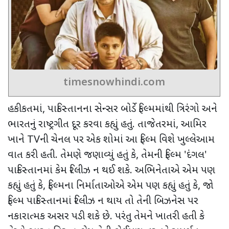
timesnowhindi.com
હકીકતમાં
,
પાકિસ્તાનના સેન્સર બોર્ડે ફિલ્મમાંથી ત્રિરંગો અને
ભારતનું રાષ્ટ્રગીત દૂર કરવા કહ્યું હતું. તાજેતરમાં
,
આમિર
ખાને
TV
ની ચેનલ પર એક શોમાં આ ફિલ્મ વિશે ખુલ્લેઆમ
વાત કરી હતી. તેમણે જણાવ્યું હતું કે
,
તેમની ફિલ્મ
'
દંગલ
'
પાકિસ્તાનમાં કેમ રિલીઝ ન થઈ શકે. અભિનેતાએ એમ પણ
કહ્યું હતું કે
,
ફિલ્મના નિર્માતાઓએ એમ પણ કહ્યું હતું કે
,
જો
ફિલ્મ પાકિસ્તાનમાં રિલીઝ ન થાય તો તેની બિઝનેસ પર
નકારાત્મક અસર પડી શકે છે. પરંતુ તેમને ખાતરી હતી કે