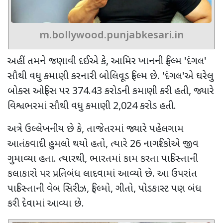
m.bollywood.punjabkesari.in
અહીં તમને જણાવી દઈએ કે
,
આમિર ખાનની ફિલ્મ
'
દંગલ
'
સૌથી વધુ કમાણી કરનારી બોલિવૂડ ફિલ્મ છે.
'
દંગલ
'
એ ઘરેલુ
બોક્સ ઓફિસ પર
374.43
કરોડની કમાણી કરી હતી
,
જ્યારે
વિશ્વભરમાં સૌથી વધુ કમાણી
2,024
કરોડ હતી.
અત્રે ઉલ્લેખનીય છે કે
,
તાજેતરમાં જ્યારે પહેલગામ
આતંકવાદી હુમલો થયો હતો
,
ત્યારે
26
નાગરિકોએ જીવ
ગુમાવ્યા હતા. ત્યારથી
,
ભારતમાં કામ કરતા પાકિસ્તાની
કલાકારો પર પ્રતિબંધ લાદવામાં આવ્યો છે. આ ઉપરાંત
પાકિસ્તાની વેબ સિરીઝ
,
ફિલ્મો
,
ગીતો
,
પોડકાસ્ટ પણ બંધ
કરી દેવામાં આવ્યા છે.