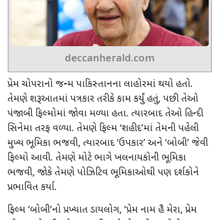
deccanherald.com
પ્રેમ ચોપરાનો જન્મ પાકિસ્તાનના લાહોરમાં થયો હતો.
તેમણે શરૂઆતમાં પત્રકાર તરીકે કામ કર્યું હતું
,
પછી તેઓ
પંજાબી ફિલ્મોમાં જોવા મળ્યા હતા. ત્યારબાદ તેઓ હિન્દી
સિનેમા તરફ વળ્યા. તેમણે ફિલ્મ
‘
શહીદ
’
માં તેમની પહેલી
મુખ્ય ભૂમિકા ભજવી
,
ત્યારબાદ
‘
ઉપકાર
’
અને
‘
બોબી
’
જેવી
ફિલ્મો આવી. તેમણે મોટે ભાગે ખલનાયકોની ભૂમિકા
ભજવી
,
જોકે તેમણે પોઝિટિવ ભૂમિકાઓથી પણ દર્શકોને
પ્રભાવિત કર્યા.
ફિલ્મ
‘
બોબી
’
નો પ્રખ્યાત ડાયલોગ
, ‘
પ્રેમ નામ હૈ મેરા
,
પ્રેમ