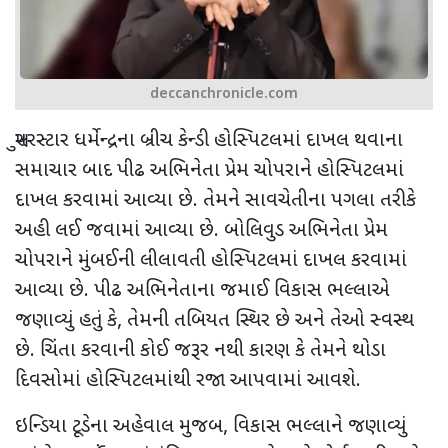
deccanchronicle.com
સુપરસ્ટાર ધર્મેન્દ્રના બ્રીચ કેન્ડી હોસ્પિટલમાં દાખલ થવાના
સમાચાર બાદ
પીઢ અભિનેતા પ્રેમ ચોપરાને હોસ્પિટલમાં
દાખલ કરવામાં આવ્યા છે. તેમને સાવચેતીના પગલા તરીકે
અહી લઈ જવામાં આવ્યા છે. બોલિવુડ અભિનેતા પ્રેમ
ચોપરાને મુંબઈની લીલાવતી હોસ્પિટલમાં દાખલ કરવામાં
આવ્યા છે. પીઢ અભિનેતાના જમાઈ
વિકાસ ભલ્લાએ
જણાવ્યું હતું કે
,
તેમની તબિયત સ્થિર છે અને તેઓ સ્વસ્થ
છે. ચિંતા કરવાની કોઈ જરૂર નથી
કારણ કે તેમને થોડા
દિવસોમાં હોસ્પિટલમાંથી રજા આપવામાં આવશે.
ઇન્ડિયા ટૂડેના અહેવાલ મુજબ
,
વિકાસ ભલ્લાને જણાવ્યું