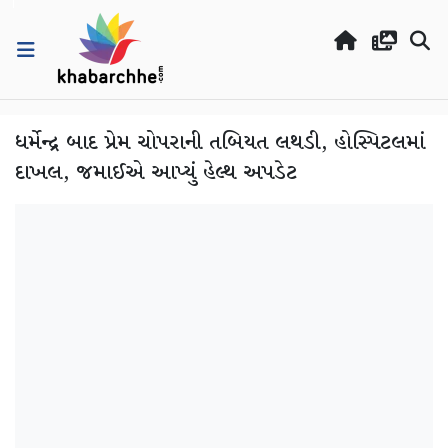
ધર્મેન્દ્ર બાદ પ્રેમ ચોપરાની તબિયત લથડી, હોસ્પિટલમાં
દાખલ, જમાઈએ આપ્યું હેલ્થ અપડેટ