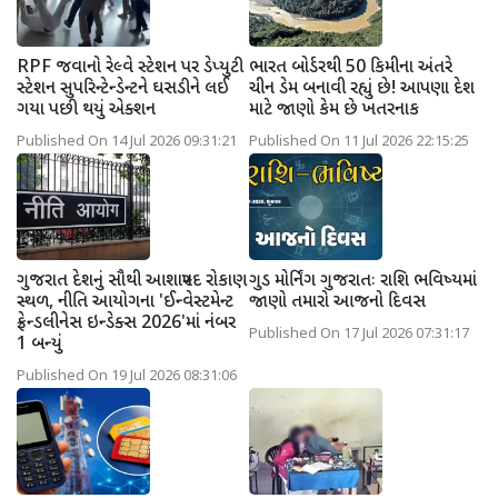
RPF જવાનો રેલ્વે સ્ટેશન પર ડેપ્યુટી
ભારત બોર્ડરથી 50 કિમીના અંતરે
સ્ટેશન સુપરિન્ટેન્ડેન્ટને ઘસડીને લઈ
ચીન ડેમ બનાવી રહ્યું છે! આપણા દેશ
ગયા પછી થયું એક્શન
માટે જાણો કેમ છે ખતરનાક
Published On 14 Jul 2026 09:31:21
Published On 11 Jul 2026 22:15:25
ગુજરાત દેશનું સૌથી આશાસ્પદ રોકાણ
ગુડ મોર્નિંગ ગુજરાતઃ રાશિ ભવિષ્યમાં
સ્થળ, નીતિ આયોગના 'ઈન્વેસ્ટમેન્ટ
જાણો તમારો આજનો દિવસ
ફ્રેન્ડલીનેસ ઇન્ડેક્સ 2026'માં નંબર
Published On 17 Jul 2026 07:31:17
1 બન્યું
Published On 19 Jul 2026 08:31:06