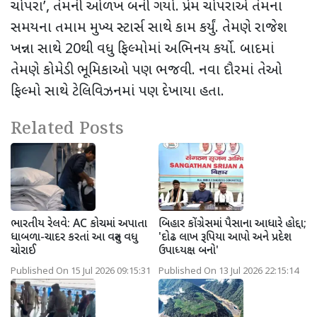
ચોપરા
’,
તેમની ઓળખ બની ગયો. પ્રેમ ચોપરાએ તેમના
સમયના તમામ મુખ્ય સ્ટાર્સ સાથે કામ કર્યું. તેમણે રાજેશ
ખન્ના સાથે 20થી વધુ ફિલ્મોમાં અભિનય કર્યો. બાદમાં
તેમણે કોમેડી ભૂમિકાઓ પણ ભજવી. નવા દૌરમાં
તેઓ
ફિલ્મો સાથે ટેલિવિઝનમાં પણ દેખાયા હતા.
Related Posts
ભારતીય રેલવે: AC કોચમાં અપાતા
બિહાર કોંગ્રેસમાં પૈસાના આધારે હોદ્દા;
ધાબળા-ચાદર કરતાં આ વસ્તુ વધુ
'દોઢ લાખ રૂપિયા આપો અને પ્રદેશ
ચોરાઈ
ઉપાધ્યક્ષ બનો'
Published On 15 Jul 2026 09:15:31
Published On 13 Jul 2026 22:15:14