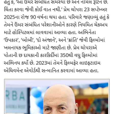
હતું કે
, ‘
આ ઉંમર સંબંધિત સમસ્યા છે અને નોર્મલ રૂટિન છે.
ચિંતા કરવા જેવી કોઈ વાત નથી.
’
પ્રેમ ચોપરા
23
સપ્ટેમ્બર
2025
ના રોજ
90
વર્ષના થયા હતા. પરિવારે જણાવ્યું હતું કે
તેમને ઉંમર સંબંધિત પરેશાનીઓને કારણે નિયમિત ચેકઅપ
માટે હોસ્પિટલમાં લાવવામાં આવ્યા હતા. અભિનેતા
‘
ઉપકાર
’, ‘
બોબી
’, ‘
દો અંજાને
’,
અને
‘
ક્રાંતિ
’
જેવી ફિલ્મોમાં
ખલનાયક ભૂમિકાઓ માટે જાણીતા છે. પ્રેમ ચોપરાએ
પોતાની છ દાયકાની કારકિર્દીમાં
350
થી વધુ ફિલ્મોમાં
અભિનય કર્યો છે. 2023માં તેમને ફિલ્મફેર લાઇફટાઇમ
એચિવમેન્ટ એવોર્ડથી સન્માનિત કરવામાં આવ્યા હતા.