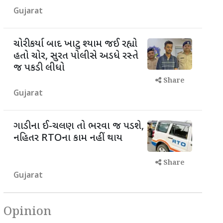
Gujarat
ચોરી કર્યા બાદ ખાટુ શ્યામ જઈ રહ્યો
હતો ચોર, સુરત પોલીસે અડધે રસ્તે
જ પકડી લીધો
Share
Gujarat
ગાડીના ઈ-ચલણ તો ભરવા જ પડશે,
નહિતર RTOના કામ નહીં થાય
Share
Gujarat
Opinion