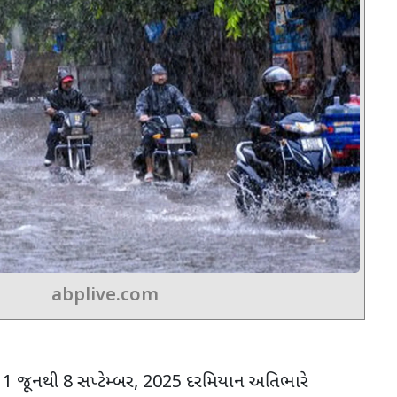
abplive.com
 જૂનથી 8 સપ્ટેમ્બર, 2025 દરમિયાન અતિભારે