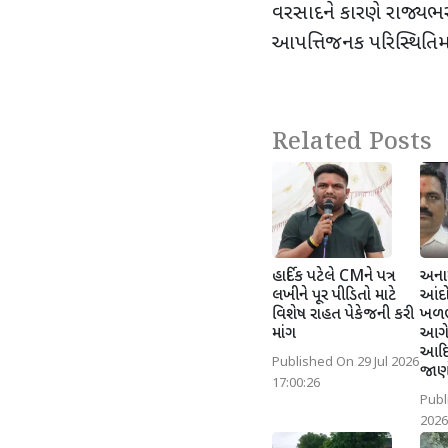
વરસાદને કારણે રાજ્યભર
આપત્તિજનક પરિસ્થિતિમા
Related Posts
હાર્દિક પટેલે CMને પત્ર
અના
લખીને પૂર પીડિતો માટે
આંદો
વિશેષ રાહત પેકેજની કરી
ખળભ
માંગ
આગે
આદિ
Published On 29 Jul 2026
જાણો 
17:00:26
Publ
2026