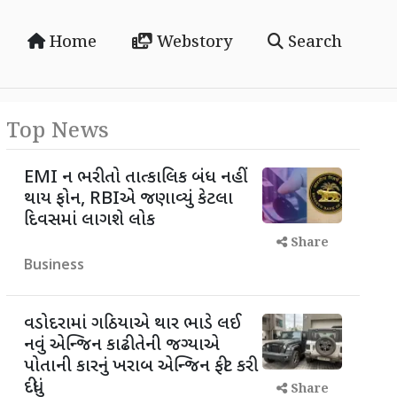
Home
Webstory
Search
Top News
EMI ન ભરી તો તાત્કાલિક બંધ નહીં
થાય ફોન, RBIએ જણાવ્યું કેટલા
દિવસમાં લાગશે લોક
Share
Business
વડોદરામાં ગઠિયાએ થાર ભાડે લઈ
નવું એન્જિન કાઢી તેની જગ્યાએ
પોતાની કારનું ખરાબ એન્જિન ફીટ કરી
દીધું
Share