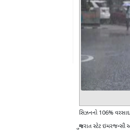
સિઝનનો 106% વરસાદ
ગુજરાત સ્ટેટ ઇમરજન્સી 