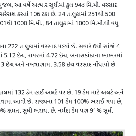
 મુજબ, આ વર્ષે અત્યાર સુધીમાં કુલ 943 મિ.મી. વરસાદ
 સરેરાશ કરતાં 106 ટકા છે. 24 તાલુકામાં 251થી 500
501થી 1000 મિ.મી., 84 તાલુકામાં 1000 મિ.મી.થી વધુ
યના 222 તાલુકામાં વરસાદ પડ્યો છે. સવારે 6થી સાંજે 4
ં 5.12 ઇંચ, રાપરમાં 4.72 ઇંચ, બનાસકાંઠાના ભાભરમાં
3 ઇંચ અને નખત્રાણામાં 3.58 ઇંચ વરસાદ નોંધાયો છે.
હાલમાં 132 ડેમ હાઈ અલર્ટ પર છે, 19 ડેમ માટે અલર્ટ અને
ર કરવામાં આવી છે. રાજ્યના 101 ડેમ 100% ભરાઈ ગયા છે,
0% ક્ષમતા સુધી ભરાયા છે. નર્મદા ડેમ પણ 91% સુધી