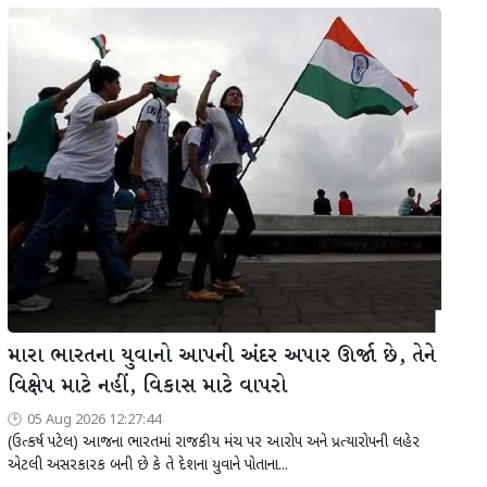
મારા ભારતના યુવાનો આપની અંદર અપાર ઊર્જા છે, તેને
વિક્ષેપ માટે નહીં, વિકાસ માટે વાપરો
05 Aug 2026 12:27:44
(ઉત્કર્ષ પટેલ) આજના ભારતમાં રાજકીય મંચ પર આરોપ અને પ્રત્યારોપની લહેર
એટલી અસરકારક બની છે કે તે દેશના યુવાને પોતાના...