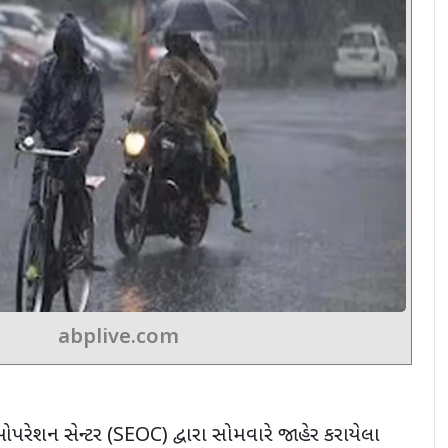
abplive.com
ઓપરેશન સેન્ટર (SEOC) દ્વારા સોમવારે જાહેર કરાયેલા