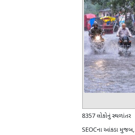
8357 લોકોનું સ્થળાંતર
SEOCના આંકડા મુજબ, 1