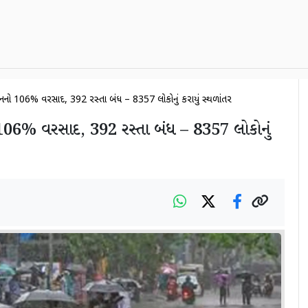
ઝનનો 106% વરસાદ, 392 રસ્તા બંધ – 8357 લોકોનું કરાયું સ્થળાંતર
106% વરસાદ, 392 રસ્તા બંધ – 8357 લોકોનું