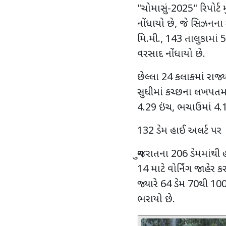
"ચોમાસું-2025" રિપોર્ટ
નોંધાયો છે, જે સિઝનના
મિ.મી., 143 તાલુકામાં 
વરસાદ નોંધાયો છે.
છેલ્લા 24 કલાકમાં રાજ્
સુધીમાં કચ્છના લખપતમા
4.29 ઇંચ, ભચાઉમાં 4.1
132 ડેમ હાઈ અલર્ટ પર
ગુજરાતના 206 ડેમમાંથી 
14 માટે વોર્નિંગ જાહે
જ્યારે 64 ડેમ 70થી 10
ભરાયો છે.