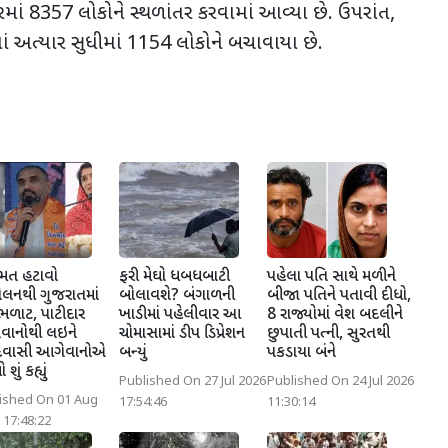
માં 8357 લોકોને સ્થળાંતર કરવામાં આવ્યા છે. ઉપરાંત,
ં અત્યાર સુધીમાં 1154 લોકોને બચાવાયા છે.
મત હટાવો
ફરી મેઘો ધબધબાટી
પહેલા પતિ સાથે મળીને
લનથી ગુજરાતમાં
બોલાવશે? બંગાળની
બીજા પતિને પતાવી દીધો,
ળાટ, પાટીદાર
ખાડીમાં પહેલીવાર આ
8 રાજ્યોમાં વેશ બદલીને
વાનોથી લઇને
ચોમાસામાં ડીપ ડિપ્રેશન
છુપાતી પત્ની, સુરતથી
વાસી આગેવાનોએ
બન્યું
પકડાયા બંને
શું કહ્યું
Published On 27 Jul 2026
Published On 24 Jul 2026
ished On 01 Aug
17:54:46
11:30:14
 17:48:22