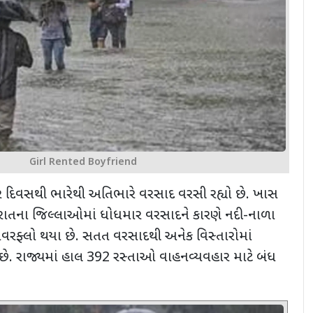
Girl Rented Boyfriend
ચાર દિવસથી ભારેથી અતિભારે વરસાદ વરસી રહ્યો છે. ખાસ
ગુજરાતના જિલ્લાઓમાં ધોધમાર વરસાદને કારણે નદી-નાળા
વરફ્લો થયા છે. સતત વરસાદથી અનેક વિસ્તારોમાં
ે. રાજ્યમાં હાલ 392 રસ્તાઓ વાહનવ્યવહાર માટે બંધ