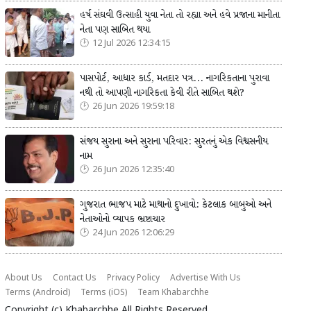
હર્ષ સંઘવી ઉત્સાહી યુવા નેતા તો રહ્યા અને હવે પ્રજાના માનીતા
નેતા પણ સાબિત થયા
12 Jul 2026 12:34:15
પાસપોર્ટ, આધાર કાર્ડ, મતદાર પત્ર... નાગરિકતાના પુરાવા
નથી તો આપણી નાગરિકતા કેવી રીતે સાબિત થશે?
26 Jun 2026 19:59:18
સંજય સુરાના અને સુરાના પરિવાર: સુરતનું એક વિશ્વસનીય
નામ
26 Jun 2026 12:35:40
ગુજરાત ભાજપ માટે માથાનો દુખાવો: કેટલાક બાબુઓ અને
નેતાઓનો વ્યાપક ભ્રષ્ટાચાર
24 Jun 2026 12:06:29
About Us
Contact Us
Privacy Policy
Advertise With Us
Terms (Android)
Terms (iOS)
Team Khabarchhe
Copyright (c)
Khabarchhe
All Rights Reserved.